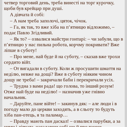
четвер торговий день, треба винесті на торг курочку,
щоби був крейцар при душі.
А дівчата й собі:
– А нам треба заполочі, цяток, чічок.
– Га, як так, то вже хіба на п’ятницю відложимо, –
подає Павло Згідливий.
– Як то? – озвалися майстри гонтарі: – чи забули, що в
п’ятницю у нас пильна робота, корчму покривати? Вже
ліпше в суботу!
– Про мене, най буде й на суботу, – сказав вже трохи
сердито війт.
– От вигадали в суботу. Коли ж просушити шмаття на
неділю, невже на дощі? Вже в суботу ніяким чином
дощу не треба! – закричали баби і перекричали усіх.
– Трудна з вами рада! що голова, то інший розум!
Отже най буде на неділю! – назначив уже гнівно
начальник.
– Даруйте, пане війте! – закинув дяк: – але люди і в
погоду мало до церкви заходять, а в сльоту то будуть
хіба пан-отець, я та паламар…
– Правду мають пан даскал! – озвалися парубки, а за
ними і дівчата, нагадавши собі ще й про танець.