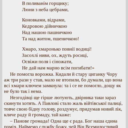
В поливанім горщику;
Люни з неба цебрами,
Коновками, відрами,
Кедровою дійничкою
Над нашою пашничкою
Та над житом, пшеничкою!
Хмаро, хмаронько повнії водиці!
Засохлі ниви, ох, ждуть росиці,
Освіжи поля і сіножати,
Не дай нам марно всім погибати!»
Не помогла ворожка. Кидали й стару циганку Чору
аж три рази у став, мало не втопили, бо думали, що вона
всі хмари ключем замкнула: та і се не помогло, дощу як
не було так і нема.
Незгодівці ще гірше лютують, двірника таки зараз
скинути хотять. А Павлові стало жаль війтівської палиці,
товче свою бідну голову, роздумує, придумав новий лік,
кличе раду й громаду, тай каже:
– Панове громада! Одна ще є рада. Бог наша єдина
поміч. Наймемо службу божу, чей Він Всемилостивий