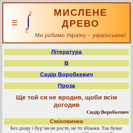
МИСЛЕНЕ
ДРЕВО
☰
Ми робимо Україну – українською!
Література
В
Сидір Воробкевич
Проза
Ще той ся не вродив, щоби всім
догодив
Сидір Воробкевич
Сміховинка
Без дощу і бур’ян не росте, не то збіжжя. Так буває