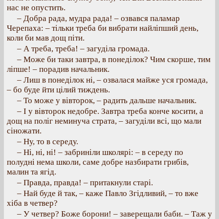
нас не опустить.
– Добра рада, мудра рада! – озвався паламар
Черепаха: – тільки треба би вибрати найліпший день,
коли би мав дощ піти.
– А треба, треба! – загуділа громада.
– Може би таки завтра, в понеділок? Чим скорше, тим
ліпше! – порадив начальник.
– Лиш в понеділок ні, – озвалася майже уся громада,
– бо буде йти цілий тиждень.
– То може у вівторок, – радить дальше начальник.
– І у вівторок недобре. Завтра треба конче косити, а
дощ на поліг неминуча страта, – загуділи всі, що мали
сіножати.
– Ну, то в середу.
– Ні, ні, ні! – забриніли школярі: – в середу по
полудні нема школи, саме добре назбирати грибів,
малин та ягід.
– Правда, правда! – притакнули старі.
– Най буде й так, – каже Павло Згідливий, – то вже
хіба в четвер?
– У четвер? Боже борони! – заверещали баби. – Таж у