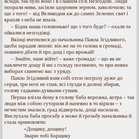
всюди, так було воно і в славнім селі Незгодові. Люди
поорали ниви, засіяли здоровим зерном, заволочили; та
що з того! – від Великодня аж до самих Зелених свят і
крапля з неба не впала.
– Бідна наша головонько! що з того буде? – охали та
ойкалися незгодівці.
Вкінці вчепилися до начальника Павла Згідливого,
щоби зарадив лихові: він же на то голова в громаді,
повинен дбати й про дощ і про врожай!
– Знайте, пане війте! – каже громада: – що як не
накличете дощу й ми з голоду погинемо, то при нових
виборах скинемо вас з уряду.
Павло Згідливий взяв собі отсю погрозу дуже до
серця, три ночі не спав, всі глузди в долоні збирав,
голову гадками-думками сушив.
Перша влізла йому в голову баба ворожка, котра – так
люди між собою гуторили й напевно в то вірили – з
нечистим зналася, град відвертала, дощі насилала.
Вислухала баба просьбу а може й грозьбу начальника й
стала примовляти:
«Дощику, дощику!
Зварю тобі борщику