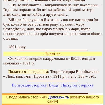
– Ну, то вибачайте! – викрикнувся на них начальник. –
Годі вам порадити, бо всі ви рябенькі й одної матері
діти, одно тягне гойса, а друге чала…
Війт розбесідувався й хто знає, що ще наговорив би
був, коли б не був розігнав раду, а разом і журу
незгодівську, дощ, що нараз люнув із хмари, котра
неспостережно з-за горба висунулася, не питаючи нікого
о дозвіл.
1891 року
Примітки
Сміховинка вперше надрукована в «Бібліотеці для
молодіжі» 1891 р.
Подається за виданням
: Твори Ісидора Воробкевича.
– Льв.: вид. т-ва «Просвіта», 1911 р., т. 2, с. 388 – 391.
Попередня сторінка
|
Вище
|
Наступна сторінка
Сподобалась сторінка?
Допоможіть
розвитку нашого
сайту!