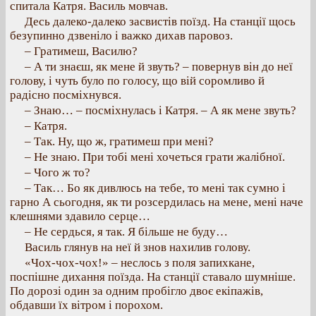
спитала Катря. Василь мовчав.
Десь далеко-далеко засвистів поїзд. На станції щось
безупинно дзвеніло і важко дихав паровоз.
– Гратимеш, Василю?
– А ти знаєш, як мене й звуть? – повернув він до неї
голову, і чуть було по голосу, що вій соромливо й
радісно посміхнувся.
– Знаю… – посміхнулась і Катря. – А як мене звуть?
– Катря.
– Так. Ну, що ж, гратимеш при мені?
– Не знаю. При тобі мені хочеться грати жалібної.
– Чого ж то?
– Так… Бо як дивлюсь на тебе, то мені так сумно і
гарно А сьогодня, як ти розсердилась на мене, мені наче
клешнями здавило серце…
– Не сердься, я так. Я більше не буду…
Василь глянув на неї й знов нахилив голову.
«Чох-чох-чох!» – неслось з поля запихкане,
поспішне дихання поїзда. На станції ставало шумніше.
По дорозі один за одним пробігло двоє екіпажів,
обдавши їх вітром і порохом.