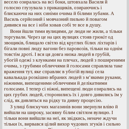
весело озиралась на всі боки, штовхала Василя й
голосно глузувала з прикащиків, озираючись і
блискаючи на них синіми очима й білими зубами. А
Василь серйозний і мовчазний пильно й повагом
дивився на все і ніби ховав собі те все в душу.
Вони йшли тими вулицями, де люди не жили, а тільки
торгували. Через це на цих вулицях стояв грюкіт од
звощиків, блищало світло від круглих білих ліхтарів і
бігали повні люду вагони без паровозів, тільки на однім
товстім дроті. І вся ця довга низка людей в грубій,
убогій одежі з клунками на плечах, людей з поширеними
очима, з грубими обличчями й голосами справляла таке
враження тут, яке справляє в убогій вулиці села
кавалькада розкішно вбраних людей з м’якими руками,
ніжними, випещеними обличчями й делікатними
голосами. І тепер сі ніжні, випещені люди озирались на
цих грубих людей, сторонились їх і довго дивились їм у
слід, як дивляться на рідку та дивну процесію.
З улиці блискучих магазинів вони звернули вліво й
вийшли на широку, засяяну білим світлом вулицю. І
тільки вони вийшли на неї, як звідкись, неначе ждучи
тільки їх, вирвався цілий вихор чудових згуків і сильно