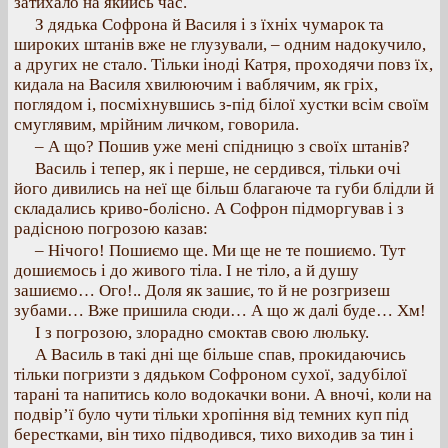
затихало на якийсь час.
З дядька Софрона й Василя і з їхніх чумарок та
широких штанів вже не глузували, – одним надокучило,
а других не стало. Тільки іноді Катря, проходячи повз їх,
кидала на Василя хвилюючим і ваблячим, як гріх,
поглядом і, посміхнувшись з-під білої хустки всім своїм
смуглявим, мрійним личком, говорила.
– А що? Пошив уже мені спідницю з своїх штанів?
Василь і тепер, як і перше, не сердився, тільки очі
його дивились на неї ще більш благаюче та губи блідли й
складались криво-болісно. А Софрон підморгував і з
радісною погрозою казав:
– Нічого! Пошиємо ще. Ми ще не те пошиємо. Тут
дошиємось і до живого тіла. І не тіло, а й душу
зашиємо… Ого!.. Доля як зашиє, то й не розгризеш
зубами… Вже пришила сюди… А що ж далі буде… Хм!
І з погрозою, злорадно смоктав свою люльку.
А Василь в такі дні ще більше спав, прокидаючись
тільки погризти з дядьком Софроном сухої, задубілої
тарані та напитись коло водокачки вони. А вночі, коли на
подвір’ї було чути тільки хропіння від темних куп під
берестками, він тихо підводився, тихо виходив за тин і