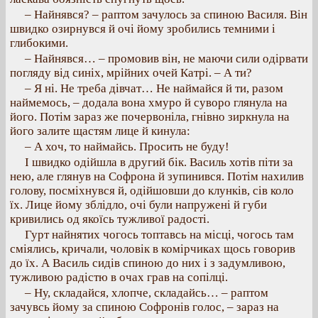
– Найнявся? – раптом зачулось за спиною Василя. Він
швидко озирнувся й очі йому зробились темними і
глибокими.
– Найнявся… – промовив він, не маючи сили одірвати
погляду від синіх, мрійних очей Катрі. – А ти?
– Я ні. Не треба дівчат… Не наймайся й ти, разом
наймемось, – додала вона хмуро й суворо глянула на
його. Потім зараз же почервоніла, гнівно зиркнула на
його залите щастям лице й кинула:
– А хоч, то наймайсь. Просить не буду!
І швидко одійшла в другий бік. Василь хотів піти за
нею, але глянув на Софрона й зупинився. Потім нахилив
голову, посміхнувся й, одійшовши до клунків, сів коло
їх. Лице йому зблідло, очі були напружені й губи
кривились од якоїсь тужливої радості.
Гурт найнятих чогось топтавсь на місці, чогось там
сміялись, кричали, чоловік в комірчиках щось говорив
до їх. А Василь сидів спиною до них і з задумливою,
тужливою радістю в очах грав на сопілці.
– Ну, складайся, хлопче, складайсь… – раптом
зачувсь йому за спиною Софронів голос, – зараз на