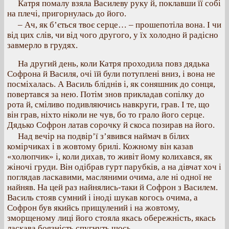
Катря помалу взяла Василеву руку й, поклавши її собі
на плечі, пригорнулась до його.
– Ач, як б’ється твоє серце… – прошепотіла вона. І чи
від цих слів, чи від чого другого, у їх холодно й радісно
завмерло в грудях.
На другий день, коли Катря проходила повз дядька
Софрона й Василя, очі їй були потуплені вниз, і вона не
посміхалась. А Василь бліднів і, як соняшник до сонця,
повертався за нею. Потім знов прикладав сопілку до
рота й, сміливо подивляючись навкруги, грав. І те, що
він грав, ніхто ніколи не чув, бо то грало його серце.
Дядько Софрон латав сорочку й скоса позирав на його.
Над вечір на подвір’ї з’явився наймач в білих
комірчиках і в жовтому брилі. Кожному він казав
«холюпчик» і, коли дихав, то живіт йому колихався, як
жіночі груди. Він одібрав гурт парубків, а на дівчат хоч і
поглядав ласкавими, масляними очима, але ні одної не
найняв. На цей раз найнялись-таки й Софрон з Василем.
Василь стояв сумний і іноді шукав когось очима, а
Софрон був якийсь прищулений і на жовтому,
зморщеному лиці його стояла якась обережність, якась
ласкава боязність спугнуть щось.