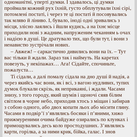
одноманітні, уперті думки. І здавалось, ці думки
проймали кожний рух їхній, густо обплутували їхні сірі,
потомлені постаті, і через те ці постаті й посовувались
так мляво й ліниво. І, бувало, іноді одні зривались з
місця, злісно лаялись і йшли кудись, а на їхнє місце
приходили нові з жадним, напруженим чеканням ь очах
і надією в душі. Це дратувало тих, що були тут, і вони з
ненавистю зустрічали нових.
– Авжеж! – саркастично дивились вони на їх. – Тут
вас тільки й ждали. Зараз так і наймуть. На каретах
повезуть, у некіпажах… Ага! Сідайте, спочиньте,
пожалуста…
Ті сідали, а далі помалу сідала на дно душі й надія, а
через якийсь час вони, як і всі, з вагою нудливих, тупих
думок блукали скрізь, як неприкаяні, і ждали. Часами
знизу, з того городу, який шумів і щоночі сяяв білим
світлом в чорне небо, приходив хтось з міщан і забирав
з собою одного, або двох копати льох або місити глину.
Часами в подвір’ї з’являлись босяки і п’яними, хижо
прижмуреними очима байдуже озирались по клунках і
примощувались десь коло простодушних. З’являлись
карти, горілка, а за ними крик, бійка, галас. І знов