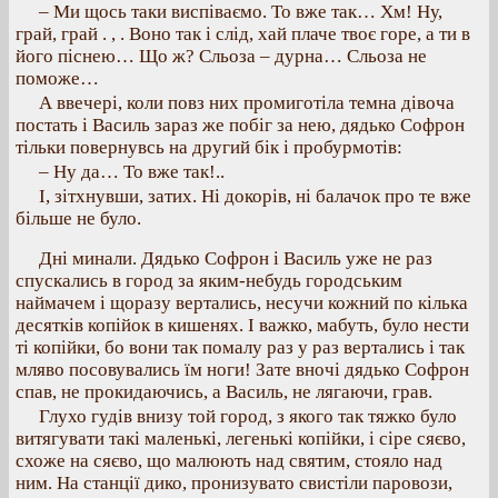
– Ми щось таки виспіваємо. То вже так… Хм! Ну,
грай, грай . , . Воно так і слід, хай плаче твоє горе, а ти в
його піснею… Що ж? Сльоза – дурна… Сльоза не
поможе…
А ввечері, коли повз них промиготіла темна дівоча
постать і Василь зараз же побіг за нею, дядько Софрон
тільки повернувсь на другий бік і пробурмотів:
– Ну да… То вже так!..
І, зітхнувши, затих. Ні докорів, ні балачок про те вже
більше не було.
Дні минали. Дядько Софрон і Василь уже не раз
спускались в город за яким-небудь городським
наймачем і щоразу вертались, несучи кожний по кілька
десятків копійок в кишенях. І важко, мабуть, було нести
ті копійки, бо вони так помалу раз у раз вертались і так
мляво посовувались їм ноги! Зате вночі дядько Софрон
спав, не прокидаючись, а Василь, не лягаючи, грав.
Глухо гудів внизу той город, з якого так тяжко було
витягувати такі маленькі, легенькі копійки, і сіре сяєво,
схоже на сяєво, що малюють над святим, стояло над
ним. На станції дико, пронизувато свистіли паровози,