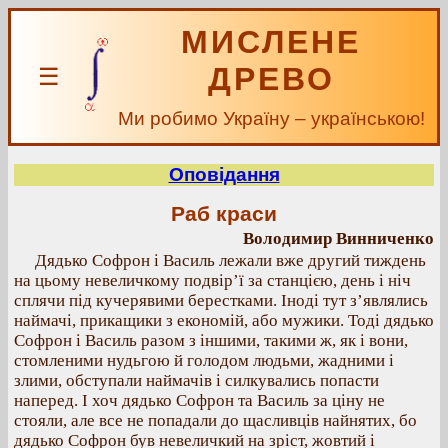
МИСЛЕНЕ
ДРЕВО
☰
Ми робимо Україну – українською!
Оповідання
Раб краси
Володимир Винниченко
Дядько Софрон і Василь лежали вже другий тиждень
на цьому невеличкому подвір’ї за станцією, день і ніч
сплячи під кучерявими берестками. Іноді тут з’являлись
наймачі, прикащики з економій, або мужики. Тоді дядько
Софрон і Василь разом з іншими, такими ж, як і вони,
стомленими нудьгою й голодом людьми, жадними і
злими, обступали наймачів і силкувались попасти
наперед. І хоч дядько Софрон та Василь за ціну не
стояли, але все не попадали до щасливців найнятих, бо
дядько Софрон був невеличкий на зріст, жовтий і