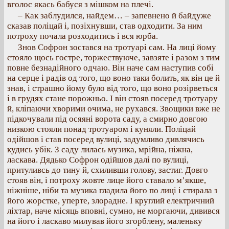
вголос якась бабуся з мішком на плечі.
– Как заблудился, найдем… – запевнено й байдуже
сказав поліцай і, позіхнувши, став одходити. За ним
потроху почала розходитись і вся юрба.
Знов Софрон зостався на тротуарі сам. На лиці йому
стояло щось гостре, торжествуюче, завзяте і разом з тим
повне безнадійного одчаю. Він наче сам наступив собі
на серце і радів од того, що воно таки болить, як він це й
знав, і страшно йому було від того, що воно розірветься
і в грудях стане порожньо. І він стояв посеред тротуару
й, кліпаючи хворими очима, не рухався. Звощики вже не
підкочували під осяяні ворота саду, а смирно довгою
низкою стояли понад тротуаром і куняли. Поліцай
одійшов і став посеред вулиці, задумливо дивлячись
кудись убік. З саду лилась музика, мрійна, ніжна,
ласкава. Дядько Софрон одійшов далі по вулиці,
притуливсь до тину й, схиливши голову, застиг. Довго
стояв він, і потроху жовте лице його ставало м’якше,
ніжніше, ніби та музика гладила його по лиці і стирала з
його жорстке, уперте, злорадне. І круглий електричний
ліхтар, наче місяць вповні, сумно, не моргаючи, дивився
на його і ласкаво милував його згорблену, маленьку