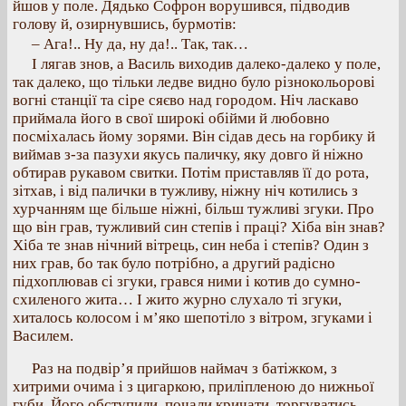
йшов у поле. Дядько Софрон ворушився, підводив
голову й, озирнувшись, бурмотів:
– Ага!.. Ну да, ну да!.. Так, так…
І лягав знов, а Василь виходив далеко-далеко у поле,
так далеко, що тільки ледве видно було різнокольорові
вогні станції та сіре сяєво над городом. Ніч ласкаво
приймала його в свої широкі обійми й любовно
посміхалась йому зорями. Він сідав десь на горбику й
виймав з-за пазухи якусь паличку, яку довго й ніжно
обтирав рукавом свитки. Потім приставляв її до рота,
зітхав, і від палички в тужливу, ніжну ніч котились з
хурчанням ще більше ніжні, більш тужливі згуки. Про
що він грав, тужливий син степів і праці? Хіба він знав?
Хіба те знав нічний вітрець, син неба і степів? Один з
них грав, бо так було потрібно, а другий радісно
підхоплював сі згуки, грався ними і котив до сумно-
схиленого жита… І жито журно слухало ті згуки,
хиталось колосом і м’яко шепотіло з вітром, згуками і
Василем.
Раз на подвір’я прийшов наймач з батіжком, з
хитрими очима і з цигаркою, приліпленою до нижньої
губи. Його обступили, почали кричати, торгуватись,