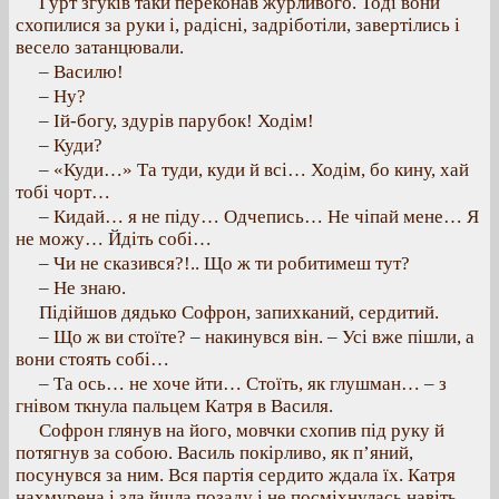
Гурт згуків таки переконав журливого. Тоді вони
схопилися за руки і, радісні, задріботіли, завертілись і
весело затанцювали.
– Василю!
– Ну?
– Ій-богу, здурів парубок! Ходім!
– Куди?
– «Куди…» Та туди, куди й всі… Ходім, бо кину, хай
тобі чорт…
– Кидай… я не піду… Одчепись… Не чіпай мене… Я
не можу… Йдіть собі…
– Чи не сказився?!.. Що ж ти робитимеш тут?
– Не знаю.
Підійшов дядько Софрон, запихканий, сердитий.
– Що ж ви стоїте? – накинувся він. – Усі вже пішли, а
вони стоять собі…
– Та ось… не хоче йти… Стоїть, як глушман… – з
гнівом ткнула пальцем Катря в Василя.
Софрон глянув на його, мовчки схопив під руку й
потягнув за собою. Василь покірливо, як п’яний,
посунувся за ним. Вся партія сердито ждала їх. Катря
нахмурена і зла йшла позаду і не посміхнулась навіть,