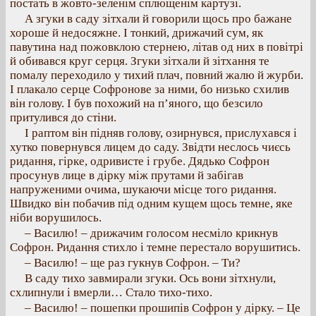
постать в жовто-зеленім сплющенім картузі.
А згуки в саду зітхали й говорили щось про бажане
хороше й недосяжне. І тонкий, дрижачий сум, як
павутина над пожовклою стернею, літав од них в повітрі
й обивався круг серця. Згуки зітхали й зітхання те
помалу переходило у тихий плач, повний жалю й журби.
І плакало серце Софронове за ними, бо низько схилив
він голову. І був похожий на п’яного, що безсило
притулився до стіни.
І раптом він підняв голову, озирнувся, прислухався і
хутко повернувся лицем до саду. Звідти неслось чиєсь
ридання, гірке, одривисте і грубе. Дядько Софрон
просунув лице в дірку між прутами й забігав
напруженими очима, шукаючи місце того ридання.
Швидко він побачив під одним кущем щось темне, яке
ніби ворушилось.
– Василю! – дрижачим голосом несміло крикнув
Софрон. Ридання стихло і темне перестало ворушитись.
– Василю! – ще раз гукнув Софрон. – Ти?
В саду тихо завмирали згуки. Ось вони зітхнули,
схлипнули і вмерли… Стало тихо-тихо.
– Василю! – пошепки прошипів Софрон у дірку. – Це