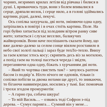
чорних, незримих крилах летіли від рівчака і билися в
душі. І, вриваючись туди, вони з болем впивалися в
серце, дряпали мозок, і серце нило, а в голові здіймались
картини, рідні, далекі, пекучі.
Ось сопілка захурчала, дві ноти, зміняючи одна одну,
затріпались в повітрі і в очах стоїть картина. Поле. На
горі буйно хитається під холодним вітром ранку сиве
жито; хитається і слухає веселих, балакучих
жайворонків. Вони наче поспішають сказати йому, що
вже далеко-далеко за селом сонце віялом розставило в
небо свої золоті пальці і зараз буде тепЛо-тепло. Внизу
за гаєм клепає хтось косу; скрипить десь віз за могилою,
а попід гаєм на толоці пасеться череда і звідти,
переганяючи одна одну, біжать з хурчанням дві ноти.
– Який то чортяка свистить там? – зачулось раптом
басом із подвір’я. Ніхто нічого не одповів, тільки із
сопілки побігли за двома нотами ще другі, то зникаючи,
то бігаючи наввипередки, носились у тьмі. Бас помовчав
і трохи згодом промурмотів:
– А гарно гра, собача шкура!
– То мій Василь… – озвавсь тоді Софрон з-під
дерева. – Сумує парняга… Сумний він у мене…