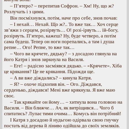
– П’ятеро? – перепитав Софрон. – Хм! Ну, що ж?
Розлучать і з цими.
Він посміхнувся, потім, наче про себе, знов почав:
– І нехай… Нехай. Що ж?.. То вже так… Хоч серце
зв’яжи з серцем, розірвуть… О! розі-ірвуть… їй-богу,
розірвуть. П’ятеро, кажеш? Ну, буде четверо, а потім
сама будеш. Тепер он ноги порепались, а там і душа
репне… Ого! Репне, то вже так…
– Чого ви крячете, дядьку? – з досадою глянула на
його Катря і знов зиркнула на Василя.
– Еге! – радісно засміявся дядько. – «Крячете». Хіба
це крякання? Це не крякання. Підожди ще.
– А ви вже діждались? – кинула Катря.
– Я? – охоче підхопив він. – Ого. Діждався,
серденько, діждався! Мені вже крякнула. Я вже маю
своє.
– Так крякайте он йому… – хитнула вона головою на
Василя. – Він ближче… Ач, як витріщився… Чого б
спитатись? Лупає тими очима… Комусь він потрібний!
І Катря з досадою й нудьгою одірвала свою гнучку
постать від дерева й ліниво одійшла до своїх земляків.