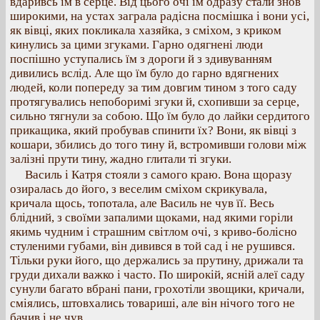
вдаривсь їм в серце. Від цього очі їм одразу стали знов
широкими, на устах заграла радісна посмішка і вони усі,
як вівці, яких покликала хазяйка, з сміхом, з криком
кинулись за цими згуками. Гарно одягнені люди
поспішно уступались їм з дороги й з здивуванням
дивились вслід. Але що їм було до гарно вдягнених
людей, коли попереду за тим довгим тином з того саду
протягувались непоборимі згуки й, схопивши за серце,
сильно тягнули за собою. Що їм було до лайки сердитого
прикащика, який пробував спинити їх? Вони, як вівці з
кошари, збились до того тину й, встромивши голови між
залізні прути тину, жадно глитали ті згуки.
Василь і Катря стояли з самого краю. Вона щоразу
озиралась до його, з веселим сміхом скрикувала,
кричала щось, топотала, але Василь не чув її. Весь
блідний, з своїми запалими щоками, над якими горіли
якимь чудним і страшним світлом очі, з криво-болісно
стуленими губами, він дивився в той сад і не рушився.
Тільки руки його, що держались за прутину, дрижали та
груди дихали важко і часто. По широкій, ясній алеї саду
сунули багато вбрані пани, грохотіли звощики, кричали,
сміялись, штовхались товариші, але він нічого того не
бачив і не чув.