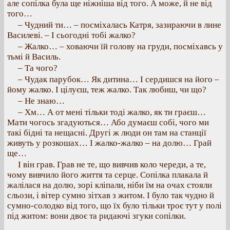
але сопілка була ще ніжніша від того. А може, й не від
того…
– Чудний ти… – посміхалась Катря, зазираючи в лине
Василеві. – І сьогодні тобі жалко?
– Жалко… – ховаючи їй голову на груди, посміхавсь у
тьмі й Василь.
– Та чого?
– Чудак парубок… Як дитина… І сердишся на його –
йому жалко. І цілуєш, теж жалко. Так любиш, чи що?
– Не знаю…
– Хм… А от мені тільки тоді жалко, як ти граєш…
Мати чогось згадуються… Або думаєш собі, чого ми
такі бідні та нещасні. Другі ж люди он там на станції
живуть у розкошах… І жалко-жалко – на долю… Грай
ще…
І він грав. Грав не те, що вивчив коло череди, а те,
чому вивчило його життя та серце. Сопілка плакала й
жалілася на долю, зорі кліпали, ніби їм на очах стояли
сльози, і вітер сумно зітхав з житом. І було так чудно й
сумно-солодко від того, що їх було тільки троє тут у полі
під житом: вони двоє та ридаючі згуки сопілки.