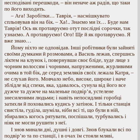
несподівані перешкоди, – він неначе аж радів, що таки
по його виходить.
– Ага! Заробітки… Таврія, – насмішкувато
спльовував він на бік. – Ха!.. Знаємо ми їх… Буде нам
Таврія! Ось як протавруємо отут послідні сорочки, так
узнаємо. А протавруємо! Ого! Ще й як протавруємо. Я
вже знаю…
Йому ніхто не одповідав. Інші робітники були зайняті
своїми думками й розмовами, а Василь лежав, спершись
ліктем на клунок і, повернувши своє бліде, худе лице з
чорним волоссям і чорними, напруженими, журливими
очима в той бік, де серед земляків своїх лежала Катря, –
не слухав його. Мовчало небо, високе, широке і наче
зблідле від спеки, яка, здавалось, сунула від його все
дужче та дужче на маленьке подвір’я, устелене
знесиленими людьми; і навіть непосидливі горобці
затихли й поховались кудись у затінок. І тільки станція
свистіла, гуділа, шуміла, ніби всі ті, що були в ній,
збирались когось рятувати, поспішали, турбувались і
ніяк не могли рушити з неї.
І знов минали дні, душні і довгі. Знов блукали всі по
подвір’ю та по станції, і в очах їм стояли мляві,