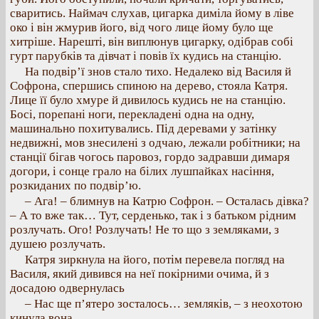
сваритись. Наймач слухав, цигарка диміла йому в ліве
око і він жмурив його, від чого лице йому було ще
хитріше. Нарешті, він виплюнув цигарку, одібрав собі
гурт парубків та дівчат і повів їх кудись на станцію.
На подвір’ї знов стало тихо. Недалеко від Василя й
Софрона, спершись спиною на дерево, стояла Катря.
Лице її було хмуре й дивилось кудись не на станцію.
Босі, порепані ноги, перекладені одна на одну,
машинально похитувались. Під деревами у затінку
недвижні, мов знесилені з одчаю, лежали робітники; на
станції бігав чогось паровоз, гордо задравши димаря
догори, і сонце грало на білих лушпайках насіння,
розкиданих по подвір’ю.
– Ага! – блимнув на Катрю Софрон. – Осталась дівка?
– А то вже так… Тут, серденько, так і з батьком рідним
розлучать. Ого! Розлучать! Не то що з земляками, з
душею розлучать.
Катря зиркнула на його, потім перевела погляд на
Василя, який дивився на неї покірними очима, й з
досадою одвернулась
– Нас ще п’ятеро зосталось… земляків, – з неохотою
кинула вона.