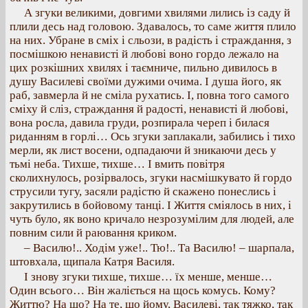
А згуки великими, довгими хвилями лились із саду й
плили десь над головою. Здавалось, то саме життя плило
на них. Убране в сміх і сльози, в радість і страждання, з
посмішкою ненависті й любові воно гордо лежало на
цих розкішних хвилях і таємниче, пильно дивилось в
душу Василеві своїми дужими очима. І душа його, як
раб, завмерла й не сміла рухатись. І, повна того самого
сміху й сліз, страждання й радості, ненависті й любові,
вона росла, давила груди, розпирала череп і билася
риданням в горлі… Ось згуки заплакали, забились і тихо
мерли, як лист восени, одпадаючи й зникаючи десь у
тьмі неба. Тихше, тихше… І вмить повітря
сколихнулось, розірвалось, згуки насмішкувато й гордо
струсили тугу, засяли радістю й скажено понеслись і
закрутились в бойовому танці. І Життя сміялось в них, і
чуть було, як воно кричало незрозумілим для людей, але
повним сили й раювання криком.
– Василю!.. Ходім уже!.. Тю!.. Та Василю! – шарпала,
штовхала, щипала Катря Василя.
І знову згуки тихше, тихше… їх менше, менше…
Один всього… Він жаліється на щось комусь. Кому?
Життю? На що? На те, що йому, Василеві, так тяжко, так