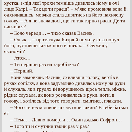
хустка, з-під якої трохи темніше дивилось йому в очі
лице Катрі. – Так це ти граєш? – м’яко промовила вона й,
одхилившись, мовчки стала дивитись на його нахилену
голову. – А я не знала досі, що ти так гарно граєш. Де ти
вивчився?
– Коло череди… – тихо сказав Василь.
– Он як… – протягнула Катря й помалу сіла поруч
його, пустивши також ноги в рівчак. – Служив у
якономії?
– Атож…
– Ти перший раз на заробітках?
– Перший.
Вони замовкли. Василь, схиливши голову, вертів в
руках сопілку, а вона задумливо дивилась йому на руки
й слухала, як в грудях їй ворушилось щось тепле, ніжне,
рідне; слухала, як воно розливалось в руки, ноги, в
голову, і хотілось від того говорити, сміятись, плакати.
– Чого ти несміливий та смутний такий? В тебе батьки
є?
– Нема… Давно померли… Один дядько Софрон…
– Того ти й смутний такий раз у раз?