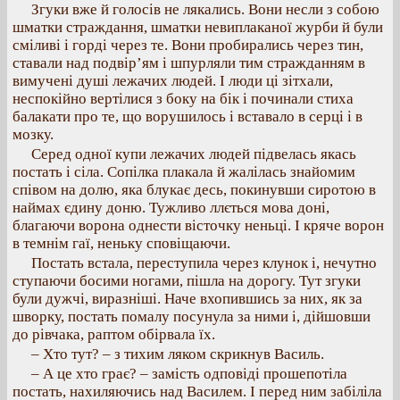
Згуки вже й голосів не лякались. Вони несли з собою
шматки страждання, шматки невиплаканої журби й були
сміливі і горді через те. Вони пробирались через тин,
ставали над подвір’ям і шпурляли тим стражданням в
вимучені душі лежачих людей. І люди ці зітхали,
неспокійно вертілися з боку на бік і починали стиха
балакати про те, що ворушилось і вставало в серці і в
мозку.
Серед одної купи лежачих людей підвелась якась
постать і сіла. Сопілка плакала й жалілась знайомим
співом на долю, яка блукає десь, покинувши сиротою в
наймах єдину доню. Тужливо ллється мова доні,
благаючи ворона однести вісточку неньці. І кряче ворон
в темнім гаї, неньку сповіщаючи.
Постать встала, переступила через клунок і, нечутно
ступаючи босими ногами, пішла на дорогу. Тут згуки
були дужчі, виразніші. Наче вхопившись за них, як за
шворку, постать помалу посунула за ними і, дійшовши
до рівчака, раптом обірвала їх.
– Хто тут? – з тихим ляком скрикнув Василь.
– А це хто грає? – замість одповіді прошепотіла
постать, нахиляючись над Василем. І перед ним забіліла