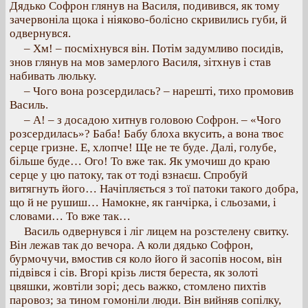
Дядько Софрон глянув на Василя, подивився, як тому
зачервоніла щока і ніяково-болісно скривились губи, й
одвернувся.
– Хм! – посміхнувся він. Потім задумливо посидів,
знов глянув на мов замерлого Василя, зітхнув і став
набивать люльку.
– Чого вона розсердилась? – нарешті, тихо промовив
Василь.
– А! – з досадою хитнув головою Софрон. – «Чого
розсердилась»? Баба! Бабу блоха вкусить, а вона твоє
серце гризне. Е, хлопче! Ще не те буде. Далі, голубе,
більше буде… Ого! То вже так. Як умочиш до краю
серце у цю патоку, так от тоді взнаєш. Спробуй
витягнуть його… Начіпляється з тої патоки такого добра,
що й не рушиш… Намокне, як ганчірка, і сльозами, і
словами… То вже так…
Василь одвернувся і ліг лицем на розстелену свитку.
Він лежав так до вечора. А коли дядько Софрон,
бурмочучи, вмостив ся коло його й засопів носом, він
підвівся і сів. Вгорі крізь листя береста, як золоті
цвяшки, жовтіли зорі; десь важко, стомлено пихтів
паровоз; за тином гомоніли люди. Він вийняв сопілку,