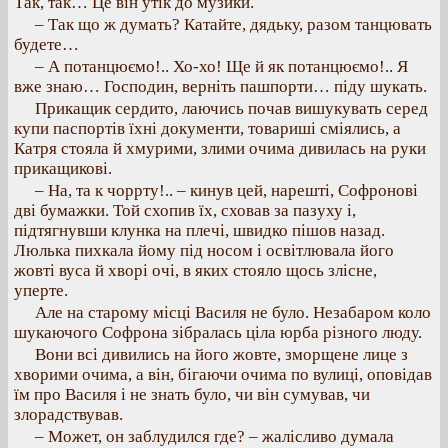
Так, так… Це він утік до музики.
– Так що ж думать? Катайте, дядьку, разом танцювать
будете…
– А потанцюємо!.. Хо-хо! Ще й як потанцюємо!.. Я
вже знаю… Господин, верніть пашпорти… піду шукать.
Прикащик сердито, лаючись почав вишукувать серед
купи паспортів їхні документи, товариші сміялись, а
Катря стояла й хмурими, злими очима дивилась на руки
прикащикові.
– На, та к чоррту!.. – кинув цей, нарешті, Софронові
дві бумажки. Той схопив їх, сховав за пазуху і,
підтягнувши клунка на плечі, швидко пішов назад.
Люлька пихкала йому під носом і освітлювала його
жовті вуса й хворі очі, в яких стояло щось злісне,
уперте.
Але на старому місці Василя не було. Незабаром коло
шукаючого Софрона зібралась ціла юрба різного люду.
Вони всі дивились на його жовте, зморщене лице з
хворими очима, а він, бігаючи очима по вулиці, оповідав
їм про Василя і не знать було, чи він сумував, чи
злорадствував.
– Может, он заблудился где? – жалісливо думала