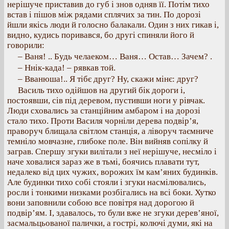
нерішуче приставив до губ і знов одняв її. Потім тихо
встав і пішов між рядами сплячих за тин. По дорозі
йшли якісь люди й голосно балакали. Один з них гикав і,
видно, кудись поривався, бо другі спиняли його й
говорили:
– Ваня! .. Будь челаеком… Ваня… Остав… Зачем? .
– Ннік-када! – рявкав той.
– Вванюша!.. Я тібє друг? Ну, скажи мінє: друг?
Василь тихо одійшов на другий бік дороги і,
постоявши, сів під деревом, пустивши ноги у рівчак.
Люди сховались за станційним амбаром і на дорозі
стало тихо. Проти Василя чорніли дерева подвір’я,
праворуч блищала світлом станція, а ліворуч таємниче
темніло мовчазне, глибоке поле. Він вийняв сопілку й
заграв. Спершу згуки вилітали з неї нерішуче, несміло і
наче ховалися зараз же в тьмі, боячись плавати тут,
недалеко від цих чужих, ворожих їм кам’яних будинків.
Але будинки тихо собі стояли і згуки насмілювались,
росли і тонкими низками розбігались на всі боки. Хутко
вони заповнили собою все повітря над дорогою й
подвір’ям. І, здавалось, то були вже не згуки дерев’яної,
засмальцьованої палички, а гострі, колючі думи, які на