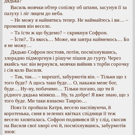
дядька?
Василь мовчки обтер сопілку об штани, засунув її за
пазуху і ліг лицем до неба.
– Не можу я найнятись тепер. Не наймайтесь і ви… –
промовив він весело.
– Та їсти ж що будемо? – скрикнув Софрон.
– Їсти?.. Та якось… Може, ми завтра наймемось… Бо
я не можу…
Дядько Софрон постояв, потім, посміхнувшись,
злорадно підморгнув і рішуче пішов до гурту. Через
якийсь час він вернувся, мовчки вийняв з торби сорочку
і сів коло Василя.
– Так, так… – нарешті, забурмотів він. – Тільки що з
того буде? А щось таки буде… О, накажи мене бог,
буде… Ну-ну, побачимо… Тільки погано, що ти й
рідного дядька міняєш… Ну, та добре! Я вже знаю, що з
того буде. Ми таки взнаємо Таврію…
Повз їх пройшла Катря, весело наспівуючи, й
коротенька, синя в зелених квітках спідниця її теж
весело хилиталась. Софрон подивився їй у слід, скосив
на Василя свої хворі очі й, посміхнувшись, забурмотів
знов: