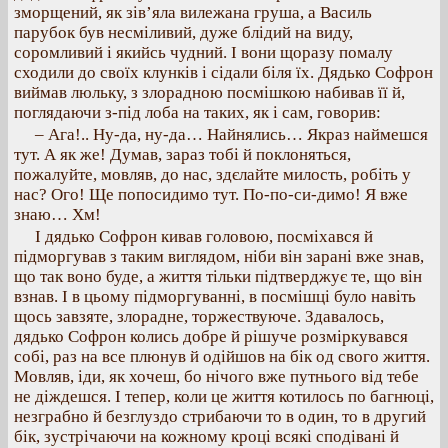
зморщений, як зів’яла вилежана груша, а Василь
парубок був несміливий, дуже блідий на виду,
соромливий і якийсь чудний. І вони щоразу помалу
сходили до своїх клунків і сідали біля їх. Дядько Софрон
виймав люльку, з злорадною посмішкою набивав її й,
поглядаючи з-під лоба на таких, як і сам, говорив:
– Ага!.. Ну-да, ну-да… Найнялись… Якраз наймешся
тут. А як же! Думав, зараз тобі й поклоняться,
пожалуйте, мовляв, до нас, здєлайте милость, робіть у
нас? Ого! Ще попосидимо тут. По-по-си-димо! Я вже
знаю… Хм!
І дядько Софрон кивав головою, посміхався й
підморгував з таким виглядом, ніби він зарані вже знав,
що так воно буде, а життя тільки підтверджує те, що він
взнав. І в цьому підморгуванні, в посмішці було навіть
щось завзяте, злорадне, торжествуюче. Здавалось,
дядько Софрон колись добре й рішуче розміркувався
собі, раз на все плюнув й одійшов на бік од свого життя.
Мовляв, іди, як хочеш, бо нічого вже путнього від тебе
не діждешся. І тепер, коли це життя котилось по багнюці,
незграбно й безглуздо стрибаючи то в один, то в другий
бік, зустрічаючи на кожному кроці всякі сподівані й