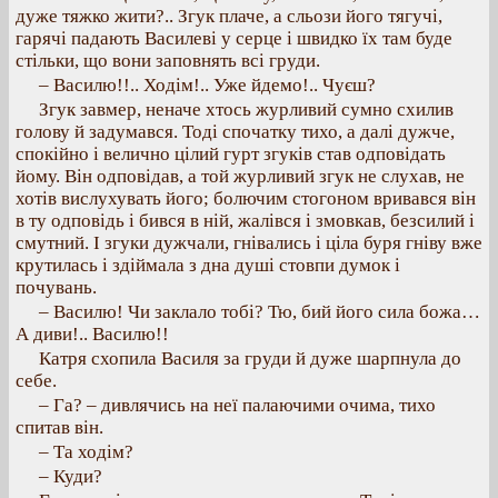
дуже тяжко жити?.. Згук плаче, а сльози його тягучі,
гарячі падають Василеві у серце і швидко їх там буде
стільки, що вони заповнять всі груди.
– Василю!!.. Ходім!.. Уже йдемо!.. Чуєш?
Згук завмер, неначе хтось журливий сумно схилив
голову й задумався. Тоді спочатку тихо, а далі дужче,
спокійно і велично цілий гурт згуків став одповідать
йому. Він одповідав, а той журливий згук не слухав, не
хотів вислухувать його; болючим стогоном вривався він
в ту одповідь і бився в ній, жалівся і змовкав, безсилий і
смутний. І згуки дужчали, гнівались і ціла буря гніву вже
крутилась і здіймала з дна душі стовпи думок і
почувань.
– Василю! Чи заклало тобі? Тю, бий його сила божа…
А диви!.. Василю!!
Катря схопила Василя за груди й дуже шарпнула до
себе.
– Га? – дивлячись на неї палаючими очима, тихо
спитав він.
– Та ходім?
– Куди?