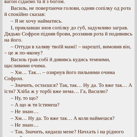
вагон сідаємо та й з богом.
Василь, не повертаючи голови, одняв сопілку од рота
й спокійно сказав:
– Я не хочу найматись.
І, приклавши знов сопілку до губ, задумливо заграв.
Дядько Софрон підняв брови, роззявив рота й подививсь
на його.
– Оттуди в халяву твоїй мамі! – нарешті, вимовив він,
– це ж по-якому?
Василь грав собі й дививсь кудись темними,
щасливими очима.
– Хм… Так… – озирнув його пильними очима
Софрон.
– Значить, остаєшся? Так, так… Ну да. То вже так… А
їсти? Хліба ж у торбі вже нема… Га, Василю?
– Ну, то що?
– А що ж ти їстимеш?
– Не знаю…
– Хм… Ну да. То вже так… А коли наймешся?
– Не знаю…
– Так. Значить, кидаєш мене? Начхать і на рідного