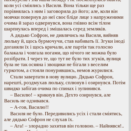
коли усі сміялись з Василя. Вона тільки ще раз
порівнялась з ним і заговорила до його; але, коли він
мовчки повернув до неї своє бліде лице з напруженими
очима й зараз одвернувся, вона гнівно всім тілом
шарпнулась вперед і змішалась серед земляків.
А дядько Софрон, не дивлячись на Василя, вийняв
люльку й, щось бурмочучи, став набивать її. Згуки іноді
доганяли їх і щось кричали, але партія так голосно
балакала і човгала ногами, що нічого не можна було
розібрати. І через те, що тут не було тих згуків, вулиця
була не так осяяна і звощики не бігали з веселим
гуркотом, а стояли понурившись, немов журилися.
Стали завертати в нову вулицю. Дядько Софрон,
нарешті, роздмухав люльку, сплюнув і озирнувся. Потім
швидко забігав очима по спинах і зупинився.
– Василю! – крикнув він. Дехто озирнувся, але
Василь не одзивався.
– А-гов, Василю!!
Василя не було. Передивились усіх і стали сміятись,
але дядько Софрон не слухав їх.
– Ага! – злорадно захитав він головою. – Найнявся!..