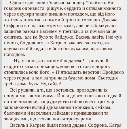
Одного дня знов з’явився на подвір’ї наймач. Він
говорив одривисто, рішуче, сердито й оглядав кожного
через окуляри таким пильним поглядом, що від його
хотілось топтатись ногами й тріпати головою. Дядька
Софрона він назвав «трухляком», але не забракував і
защитав разом з Василем у третяки. З їх почали за це
сміятись, але їм було те байдуже. Василь навіть і не чув
нічого, бо дивився за Катрею, яка весело складала
клунки свої й кидала в його бік лукавим, щасливим
поглядом.
– Ну, хлопці, до економії недалеко! – рішуче й
сердито сказав прикащик, коли всі готові в дорогу
стовпились коло його. – П’ятнадцять верстов! Пройдемо
через город, а там за три часа будемо дома. Сьогодня
треба дома буть. Ну, гайда!
Всі рушили, а ті, що зостались, проводжали їх
понурими, злими очима. Йшли довгою низкою по два й
по три чоловіки, запруджуючи собою ввесь тротуар і
заповнюючи вулиці здивованими криками, сміхом,
балачками й веселими лайками з прикащиками та
звощиками, що стояли понад тротуарами.
Василь з Катрею йшли позад дядька Софрона. Катря