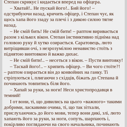
Степан скрикує і кидається вперед на офіцера.
– Хватай!.. Не пускай його!.. Бий його! –
одстрибуючи назад, кричить офіцер, і Степан чує, як
щось хапа його ззаду за плечі і з дикою силою тягне
назад.
– Не смій бить! Не смій бити! – раптом виривається
разом з кількох вікон. Степан інстинктивно підніма над
головою руку й хутко озирається. Саратовець, люто
витріщивши очі, з незрозумілою ненавистю стоїть з
піднятою винтовкою й важко дихає.
– Не смій бити!.. – несеться з вікон. – Пусти винтовку!
– Таскай його!.. – хрипить офіцер. – Ви чого стоїте?!
– раптом озирається він до конвойних на ганку. Ті
стріпуються і, плигаючи з східців, біжать до Степана й
починають товпитись біля його.
– Хапай за руки, за ноги! Неси христопродавця в
темний!
І от вони, ті, що дивились на цього «важного» такими
добрими, ласкавими очима, ті, що так зітхали,
прислухаючись до його мови, тепер вони дикі, злі, люто
хапають його за руки, за ноги, сопуть, шарпають і,
покірливо поглядаючи на свого начальника, починають