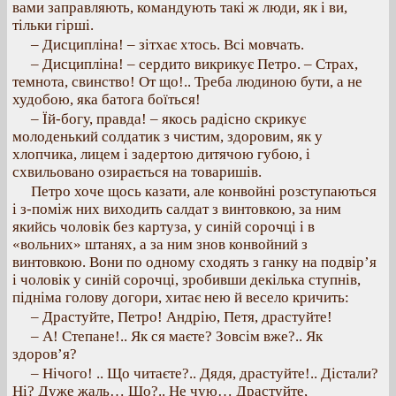
вами заправляють, командують такі ж люди, як і ви,
тільки гірші.
– Дисципліна! – зітхає хтось. Всі мовчать.
– Дисципліна! – сердито викрикує Петро. – Страх,
темнота, свинство! От що!.. Треба людиною бути, а не
худобою, яка батога боїться!
– Їй-богу, правда! – якось радісно скрикує
молоденький солдатик з чистим, здоровим, як у
хлопчика, лицем і задертою дитячою губою, і
схвильовано озирається на товаришів.
Петро хоче щось казати, але конвойні розступаються
і з-поміж них виходить салдат з винтовкою, за ним
якийсь чоловік без картуза, у синій сорочці і в
«вольних» штанях, а за ним знов конвойний з
винтовкою. Вони по одному сходять з ганку на подвір’я
і чоловік у синій сорочці, зробивши декілька ступнів,
підніма голову догори, хитає нею й весело кричить:
– Драстуйте, Петро! Андрію, Петя, драстуйте!
– А! Степане!.. Як ся маєте? Зовсім вже?.. Як
здоров’я?
– Нічого! .. Що читаєте?.. Дядя, драстуйте!.. Дістали?
Ні? Дуже жаль… Що?.. Не чую… Драстуйте,