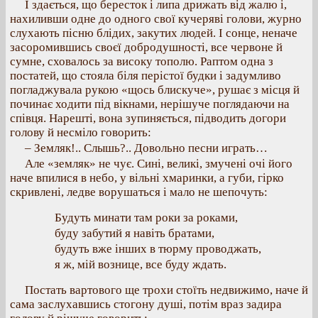
І здається, що бересток і липа дрижать від жалю і,
нахиливши одне до одного свої кучеряві голови, журно
слухають пісню блідих, закутих людей. І сонце, неначе
засоромившись своєї добродушності, все червоне й
сумне, сховалось за високу тополю. Раптом одна з
постатей, що стояла біля перістої будки і задумливо
погладжувала рукою «щось блискуче», рушає з місця й
починає ходити під вікнами, нерішуче поглядаючи на
співця. Нарешті, вона зупиняється, підводить догори
голову й несміло говорить:
– Земляк!.. Слышь?.. Довольно песни играть…
Але «земляк» не чує. Сині, великі, змучені очі його
наче впилися в небо, у вільні хмаринки, а губи, гірко
скривлені, ледве ворушаться і мало не шепочуть:
Будуть минати там роки за роками,
буду забутий я навіть братами,
будуть вже інших в тюрму проводжать,
я ж, мій вознице, все буду ждать.
Постать вартового ще трохи стоїть недвижимо, наче й
сама заслухавшись стогону душі, потім враз задира