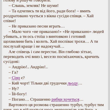
голову й рішуче говорить:
– Слышь, земляк! Не шуми!
– Та одчепись ти від його, ради бога! – вмить
роздратовано чується з вікна сусіди співця. – Хай
співає!
– Не приказано песни играть…
– Мало чого «не приказано!» «Не приказано» людей
убивать, а ти ось стоїш з винтовкою і готовий
щохвилини бить і колоть. Хай поспіває трохи… А ти
послухай краще і не надокучай…
Але співець і сам перестає. Він глибоко зітхає,
переводить очі вниз і, весело посміхаючись, кричить
сусідові:
– Андрію!.. Андрію!..
– Га?
–
Сіно
є?
– Кий чорт! Тільки дві грудочки
льоду
…
– Ну?
– Їй-богу!
– Погано… Страшенно
рибки хочеться
…
Вартового ця розмова страшенно турбує, турбує тим
паче, що в ній чується щось незрозуміле для його, а,