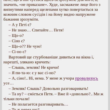
значить, «не приказане». Худе, засмажене лице його з
випнутими наперед щелепами хутко повертається за
кожним словом сусідів і на йому видно напружене
бажання зрозуміти.
– А у Петі є?
– Не знаю… Спитайте… Петя!
– Що-о?
– Сіно є?
– Що-о?? Не чую!
– Сі-но є?
Вартовий ще стурбованіше дивиться на вікна і,
нарешті, злякано кричить:
– Слышь, земляк! Не кричи!
– Я пи-та-ю: є у вас сі-но?
– А, сіно!.. Ні, нема. У мене ж учора
провалилось
усе…
– Земляк! Слышь? Довольно разговаривать!
– Та ну? – сміється Петя. – Вже й «довольно?.. Ми ж
тільки почали!
– Не полагается разговаривать…
– То ж через що?