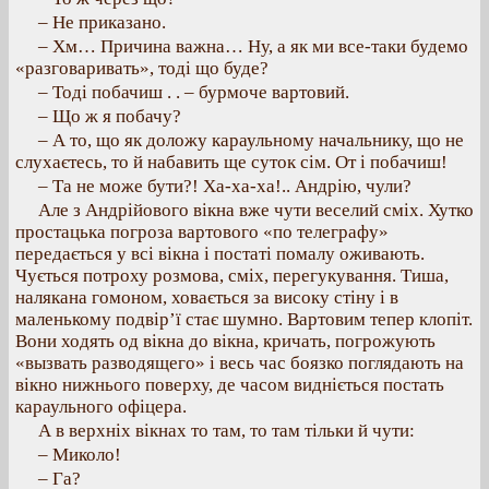
– Не приказано.
– Хм… Причина важна… Ну, а як ми все-таки будемо
«разговаривать», тоді що буде?
– Тоді побачиш . . – бурмоче вартовий.
– Що ж я побачу?
– А то, що як доложу караульному начальнику, що не
слухаєтесь, то й набавить ще суток сім. От і побачиш!
– Та не може бути?! Ха-ха-ха!.. Андрію, чули?
Але з Андрійового вікна вже чути веселий сміх. Хутко
простацька погроза вартового «по телеграфу»
передається у всі вікна і постаті помалу оживають.
Чується потроху розмова, сміх, перегукування. Тиша,
налякана гомоном, ховається за високу стіну і в
маленькому подвір’ї стає шумно. Вартовим тепер клопіт.
Вони ходять од вікна до вікна, кричать, погрожують
«вызвать разводящего» і весь час боязко поглядають на
вікно нижнього поверху, де часом видніється постать
караульного офіцера.
А в верхніх вікнах то там, то там тільки й чути:
– Миколо!
– Га?