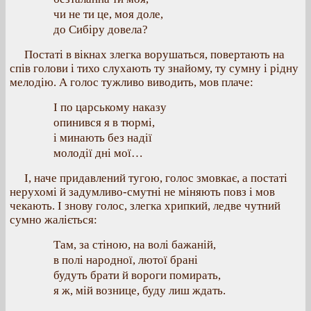
чи не ти це, моя доле,
до Сибіру довела?
Постаті в вікнах злегка ворушаться, повертають на
спів голови і тихо слухають ту знайому, ту сумну і рідну
мелодію. А голос тужливо виводить, мов плаче:
І по царському наказу
опинився я в тюрмі,
і минають без надії
молодії дні мої…
І, наче придавлений тугою, голос змовкає, а постаті
нерухомі й задумливо-смутні не міняють повз і мов
чекають. І знову голос, злегка хрипкий, ледве чутний
сумно жаліється:
Там, за стіною, на волі бажаній,
в полі народної, лютої брані
будуть брати й вороги помирать,
я ж, мій вознице, буду лиш ждать.