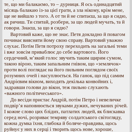
те, що ми балакаємо, то – дурниця. Я ось одинадцятий
місяць балакаю із-за цієї грати, а зла нікому, крім мене,
ще не вийшло з того. А от ти й не спитаєш, за що я сидю,
ак ричиш. Ти спитай, розбери, за що людей мучать, та й
говори. Знаєш, за що я сидю?
Вартовий каже, що не знає. Петя докладно й повагом
починає виясняти йому свою справу. Вартовий уважно
слухає. Потім Петя потроху переходить на загальні теми
і вже зовсім приваблює до себе вартового. Його
сердечний, м’який голос звучить таким щирим сумом,
такою вірою, таким запальним гнівом, що «землячок»
проти волі поглядає на його пильним поглядом своїх
розумних очей і насуплюється. На ганок, що під самим
Андрієвим вікном, виходять декілька конвойних і,
задравши голови до вікон, теж пильно слухають
«важного політичеського».
До весіди пристає Андрій, потім Петро і невеличке
подвір’я наповнюється звуками дужих, нечуваних річей.
І кожне слово цих блідих, патлатих людей, як блискавка
серед ночі, розриває темряву солдатського світогляду,
кожна думка їхня, глибока й боляче-правдива, щось
руйнує у них в серці і творить щось нове, хороше,