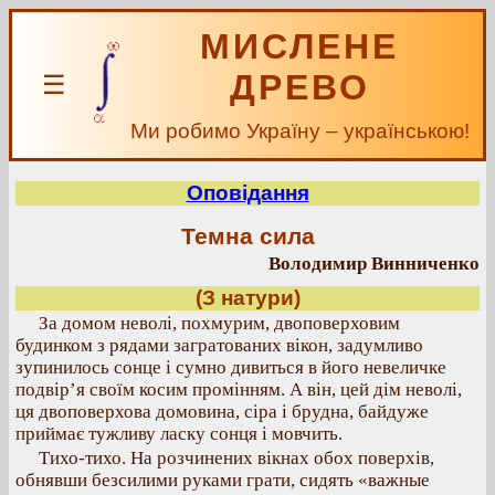
МИСЛЕНЕ
ДРЕВО
☰
Ми робимо Україну – українською!
Оповідання
Темна сила
Володимир Винниченко
(З натури)
За домом неволі, похмурим, двоповерховим
будинком з рядами загратованих вікон, задумливо
зупинилось сонце і сумно дивиться в його невеличке
подвір’я своїм косим промінням. А він, цей дім неволі,
ця двоповерхова домовина, сіра і брудна, байдуже
приймає тужливу ласку сонця і мовчить.
Тихо-тихо. На розчинених вікнах обох поверхів,
обнявши безсилими руками грати, сидять «важные