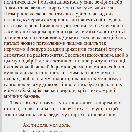
политические» і мовчки дивляться у синє вечірнє небо.
А воно таке велике, широке, таке могуче, як життя!
Незмірною ласкавістю і тихою журбою віє від сих
вільних, кучерявих хмаринок, що пливуть собі кудись
поза дім неволі. І дивним здається під сею величезною
ласкавістю і миром природи ця величезна жорстокість і
злочинство цієї домовини. Дивним здається, що ці бліді,
патлаті люди з потомленими лицями сидять так
нерухомо й понуро за цими іржавими гратами і хмуро
дивляться на радість життя. Здається неможливим, щоб в
цьому подвір’ї, де так затишно і пишно ростуть коханці
блідих людей, липа й бересток, де мирно стоять собі по
кутках дві якісь сірі постаті, з чимсь блискучим на
плечах, щоб ш цьому подвір’ї, так чисто заметеному і
гарно покритому довгою тінню стіни, було щось інше,
крім любові, крім ласки природи, крім тихих мрій і
мрійних бажань.
Тихо. Ось чути глухе тупотіння копит за тюремною
стіною, грюкіт екіпажа, і знову стихає. І в унісон цій
тиші з якогось вікна ледве чути трохи хриплий спів:
Ах, ти доле, моя доле,
безталанна ти моя,