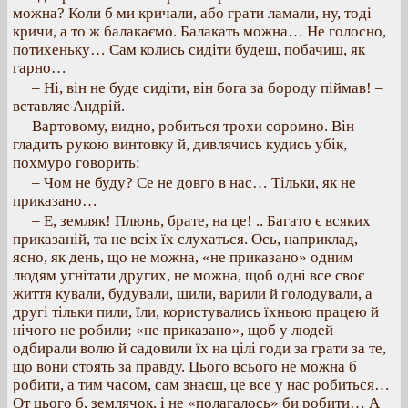
можна? Коли б ми кричали, або грати ламали, ну, тоді
кричи, а то ж балакаємо. Балакать можна… Не голосно,
потихеньку… Сам колись сидіти будеш, побачиш, як
гарно…
– Ні, він не буде сидіти, він бога за бороду піймав! –
вставляє Андрій.
Вартовому, видно, робиться трохи соромно. Він
гладить рукою винтовку й, дивлячись кудись убік,
похмуро говорить:
– Чом не буду? Се не довго в нас… Тільки, як не
приказано…
– Е, земляк! Плюнь, брате, на це! .. Багато є всяких
приказаній, та не всіх їх слухаться. Ось, наприклад,
ясно, як день, що не можна, «не приказано» одним
людям угнітати других, не можна, щоб одні все своє
життя кували, будували, шили, варили й голодували, а
другі тільки пили, їли, користувались їхньою працею й
нічого не робили; «не приказано», щоб у людей
одбирали волю й садовили їх на цілі годи за грати за те,
що вони стоять за правду. Цього всього не можна б
робити, а тим часом, сам знаєш, це все у нас робиться…
От цього б, землячок, і не «полагалось» би робити… А