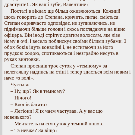
драстуйте!.. Як ваші зуби, Валентине?
Постаті в вікнах ще більш оживлюються. Кожний
щось говорить до Степана, кричить, питає, сміється.
Степан одривчасто одповідає, не зупиняючись, не
піднімаючи більше голови і скоса поглядаючи на вікно
офіцера. Він іноді стріпує довгим волоссям, яке лізе
йому в очі, і весело поблискує своїми білими зубами. З
обох боків ідуть конвойні і, не встигаючи за його
прудкою ходою, спотикаються і незграбно несуть в
руках винтовки.
Степан просидів троє суток у «темному» за
нелегальну надпись на стіні і тепер здається всім новим і
наче «з волі».
Чується:
– Ну, що? Як в темному?
– Нічого!
– Клопів багато?
– Легіони! Я їх чаєм частував. А у вас що
новенького?
– Мечтатель на сім суток у темний пішов.
– Та невже? За віщо?