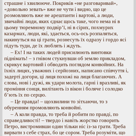
страшне і хвилююче. Покриків «не разговаривай»,
«довольно зевать» вже не чути і видно, що це
розмовляють вже не арештанти і вартові, а люди,
звичайні люди, яких єднає щось таке, чого нема ні в
цьому тюремному подвір’ї, ні в сірих, похмурих
казармах, люди, які, здається, ось-ось розпаляться,
накинуться на ці грати, рознесуть їх одразу і гордо ясі
підуть туди, де їх люблять і ждуть.
– Ех! І на таких людей присилюють винтовки
піднімать! – з гнівом стукнувши об землю прикладом,
скрикує вартовий і обводить поглядом конвойних. На
їхніх лицях, уважних і серйозних, написано співчуття і,
задерті догори, ці лиця похожі на лиця благаючих. А
слова, нові і дужі, як удари молота, гарні і вразливі, як
проміння сонця, вилітають із вікон і боляче і солодко
б’ють їх по серцю.
– Це правда! – щохвилини то зітхаючи, то з
обуренням промовляють конвойні.
– А коли правда, то треба й робити по правді, по
справедливості! – твердо і навіть жорстко говорить
Петро, вистромивши один тільки ніс із-за грати. Треба
вирвати з себе страх, бо це сором. Треба розуміти, що