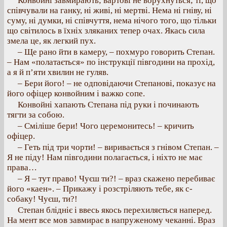
Конвойні завмирають; вартові не ворухнуться; ті, що
співчували на ганку, ні живі, ні мертві. Нема ні гніву, ні
суму, ні думки, ні співчуття, нема нічого того, що тільки
що світилось в їхніх зляканих тепер очах. Якась сила
змела це, як легкий пух.
– Ще рано йти в камеру, – похмуро говорить Степан.
– Нам «полатається» по інструкції півгодини на прохід,
а я й п’яти хвилин не гуляв.
– Бери його! – не одповідаючи Степанові, показує на
його офіцер конвойним і важко сопе.
Конвойні хапають Степана під руки і починають
тягти за собою.
– Сміліше бери! Чого церемонитесь! – кричить
офіцер.
– Геть під три чорти! – виривається з гнівом Степан. –
Я не піду! Нам півгодини полагається, і ніхто не має
права…
– Я – тут право! Чуєш ти?! – враз скажено перебиває
його «каен». – Прикажу і розстріляють тебе, як с-
собаку! Чуєш, ти?!
Степан блідніє і ввесь якось перехиляється наперед.
На мент все мов завмирає в напруженому чеканні. Враз