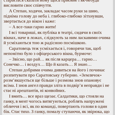
старається сказати йому щось приємне і як-небудь
висловити своє співчуття.
А Степан, ходячи, закладає часом руки за шию,
підніма голову до неба і. глибоко-глибоко зітхнувши,
звертається до вікон і каже:
– А все-таки гарно жити!
І всі товариші, як публіка в театрі, сидячи в своїх
вікнах, наче в ложах, слідкують за ним ласкавими очима
й усміхаються тою ж радісною посмішкою.
Саратовець теж усміхається і, говорячи так, щоб
непомітно було з офіцерського вікна, бурмоче:
– Звісно, що рай… як після карцера… гарно…
Сонечко… і воздух… Що й казать… Я знаю…
Степан добрими очима дивиться на його і починає
розпитувати про Саратовську губерню. «Землячок»
розм’якшується ще більше і розмова знов опановує
всіма. І знов ангел правди зліта в подвір’я неправди і не
стає ні арештантів, ні конвойних.
І вмить… все враз щезає. Салдатики, що стояли на
ганку, в мент чогось витягуються, роблять напружені
обличчя і всі, як по команді, повертають голови в один
бік. Стає тихо. З ганку, помалу ступаючи, як звірюка, що