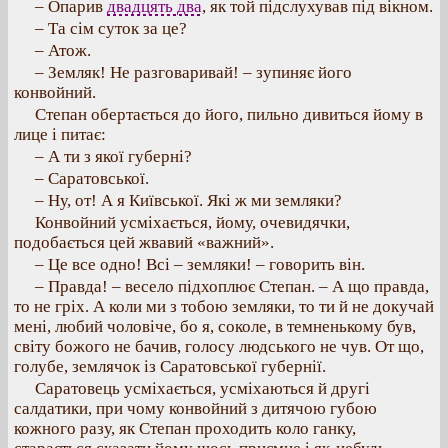
– Опарив
двадцять два
, як той підслухував під вікном.
– Та сім суток за це?
– Атож.
– Земляк! Не разговаривай! – зупиняє його
конвойний.
Степан обертається до його, пильно дивиться йому в
лице і питає:
– А ти з якої губерні?
– Саратовської.
– Ну, от! А я Київської. Які ж ми земляки?
Конвойний усміхається, йому, очевидячки,
подобається цей жвавий «важний».
– Це все одно! Всі – земляки! – говорить він.
– Правда! – весело підхоплює Степан. – А що правда,
то не гріх. А коли ми з тобою земляки, то ти й не докучай
мені, любий чоловіче, бо я, соколе, в темненькому був,
світу божого не бачив, голосу людського не чув. От що,
голубе, землячок із Саратовської губернії.
Саратовець усміхається, усміхаються й другі
салдатики, при чому конвойний з дитячою губою
кожного разу, як Степан проходить коло ганку,