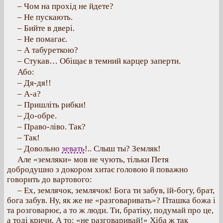
– Чом на прохід не йдете?
– Не пускають.
– Бийте в двері.
– Не помагає.
– А табуреткою?
– Стукав… Обіщає в темний карцер заперти.
Або:
– Дя-дя!!
– А-а?
– Пришліть рибки!
– До-обре.
– Право-ліво. Так?
– Так!
– Довольно
зевать
!.. Слыш ты? Земляк!
Але «земляки» мов не чують, тільки Петя
добродушно з докором хитає головою й поважно
говорить до вартового:
– Ex, землячок, землячок! Бога ти забув, їй-богу, брат,
бога забув. Ну, як же не «разговаривать»? Пташка божа і
та розговарює, а то ж люди. Ти, братіку, подумай про це,
а тоді кричи. А то: «не разговаривай!» Хіба ж так