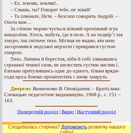
– Ех, земляк, земляк!..
– Слышь, ты? Говорят тебе, не зевай!
– Та плюньте, Петя. – безсило говорить Андрій. –
Охота вам…
За стіною тюрми чується ніжний-преніжний згук
мандоліни. Хтось, мабуть, іде в поле. А на подвір’ї так
хмуро, так гнітюче тихо. Місяця не видно, він наче
засоромився людської мерзоти і прикрився густою
хмарою.
Тихо. Липина й бересток, ніби й собі злякавшись
страшної темної сили, не шелестять густим листям і,
близько притулившись одне до одного, тільки вряди-
годи щось боязко прошепотять і знову замруть.
Джерело
:
Винниченко В.
Оповідання. – Братіслава:
Словацьке педагогічне виданництво, 1968 р., с. 151 –
163.
Попередній розділ
|
Вище
|
Наступний розділ
Сподобалась сторінка?
Допоможіть
розвитку нашого
сайту!