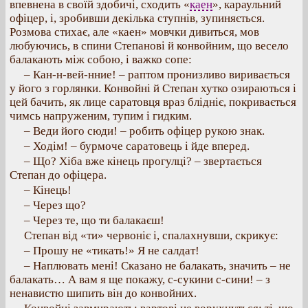
впевнена в своїй здобичі, сходить «
каен
», караульний
офіцер, і, зробивши декілька ступнів, зупиняється.
Розмова стихає, але «каен» мовчки дивиться, мов
любуючись, в спини Степанові й конвойним, що весело
балакають між собою, і важко сопе:
– Кан-н-вей-нние! – раптом пронизливо виривається
у його з горлянки. Конвойні й Степан хутко озираються і
цей бачить, як лице саратовця враз блідніє, покривається
чимсь напруженим, тупим і гидким.
– Веди його сюди! – робить офіцер рукою знак.
– Ходім! – бурмоче саратовець і йде вперед.
– Що? Хіба вже кінець прогулці? – звертається
Степан до офіцера.
– Кінець!
– Через що?
– Через те, що ти балакаєш!
Степан від «ти» червоніє і, спалахнувши, скрикує:
– Прошу не «тикать!» Я не салдат!
– Наплювать мені! Сказано не балакать, значить – не
балакать… А вам я ще покажу, с-сукини с-сини! – з
ненавистю шипить він до конвойних.