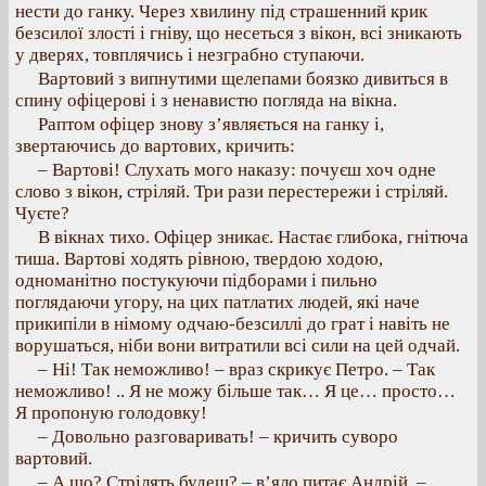
нести до ганку. Через хвилину під страшенний крик
безсилої злості і гніву, що несеться з вікон, всі зникають
у дверях, товплячись і незграбно ступаючи.
Вартовий з випнутими щелепами боязко дивиться в
спину офіцерові і з ненавистю погляда на вікна.
Раптом офіцер знову з’являється на ганку і,
звертаючись до вартових, кричить:
– Вартові! Слухать мого наказу: почуєш хоч одне
слово з вікон, стріляй. Три рази перестережи і стріляй.
Чуєте?
В вікнах тихо. Офіцер зникає. Настає глибока, гнітюча
тиша. Вартові ходять рівною, твердою ходою,
одноманітно постукуючи підборами і пильно
поглядаючи угору, на цих патлатих людей, які наче
прикипіли в німому одчаю-безсиллі до грат і навіть не
ворушаться, ніби вони витратили всі сили на цей одчай.
– Ні! Так неможливо! – враз скрикує Петро. – Так
неможливо! .. Я не можу більше так… Я це… просто…
Я пропоную голодовку!
– Довольно разговаривать! – кричить суворо
вартовий.
– А що? Стрілять будеш? – в’яло питає Андрій. –