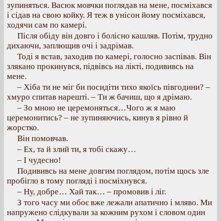
зупиняться. Васюк мовчки поглядав на мене, посміхався
і сідав на свою койку. Я теж в унісон йому посміхався,
ходячи сам по камері.
Після обіду він довго і болісно кашляв. Потім, трудно
дихаючи, заплющив очі і задрімав.
Тоді я встав, заходив по камері, голосно заспівав. Він
злякано прокинувся, підвівсь на лікті, подививсь на
мене.
– Хіба ти не міг би посидіти тихо якоїсь півгодини? –
хмуро спитав нарешті. – Ти ж бачиш, що я дрімаю.
– Зо мною не церемоняться…Чого ж я маю
церемонитись? – не зупиняючись, кинув я рівно й
жорстко.
Він помовчав.
– Ех, та й злий ти, я тобі скажу…
– І чудесно!
Подививсь на мене довгим поглядом, потім щось зле
пробігло в тому погляді і посміхнувся.
– Ну, добре… Хай так… – промовив і ліг.
З того часу ми обоє вже лежали апатично і мляво. Ми
напружено слідкували за кожним рухом і словом один