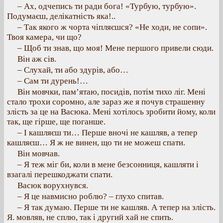
– Ах, одчепись ти ради бога! «Турбую, турбую».
Подумаєш, делікатність яка!..
– Так якого ж чорта чіпляєшся? «Не ходи, не сопи».
Твоя камера, чи що?
– Щоб ти знав, що моя! Мене першого привели сюди.
Він аж сів.
– Слухай, ти або здурів, або…
– Сам ти дурень!…
Він мовчки, пам’ятаю, посидів, потім тихо ліг. Мені
стало трохи соромно, але зараз же я почув страшенну
злість за це на Васюка. Мені хотілось зробити йому, коли
так, ще гірше, ще поганше.
– І кашляєш ти… Перше вночі не кашляв, а тепер
кашляєш… Я ж не винен, що ти не можеш спати.
Він мовчав.
– Я теж міг би, коли в мене безсонниця, кашляти і
взагалі перешкоджати спати.
Васюк ворухнувся.
– Я це навмисно роблю? – глухо спитав.
– Я так думаю. Перше ти не кашляв. А тепер на злість.
Я. мовляв, не сплю, так і другий хай не спить.