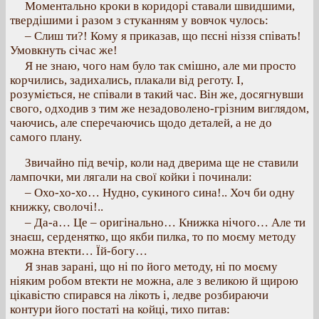
Моментально кроки в коридорі ставали швидшими,
твердішими і разом з стуканням у вовчок чулось:
– Слиш ти?! Кому я приказав, що пєсні ніззя співать!
Умовкнуть січас же!
Я не знаю, чого нам було так смішно, але ми просто
корчились, задихались, плакали від реготу. І,
розуміється, не співали в такий час. Він же, досягнувши
свого, одходив з тим же незадоволено-грізним виглядом,
чаючись, але сперечаючись щодо деталей, а не до
самого плану.
Звичайно під вечір, коли над дверима ще не ставили
лампочки, ми лягали на свої койки і починали:
– Охо-хо-хо… Нудно, сукиного сина!.. Хоч би одну
книжку, сволочі!..
– Да-а… Це – оригінально… Книжка нічого… Але ти
знаєш, серденятко, що якби пилка, то по моєму методу
можна втекти… Їй-богу…
Я знав зарані, що ні по його методу, ні по моєму
ніяким робом втекти не можна, але з великою й щирою
цікавістю спирався на лікоть і, ледве розбираючи
контури його постаті на койці, тихо питав: