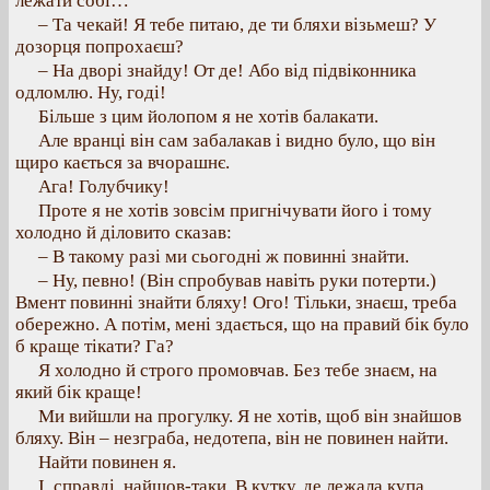
лежати собі…
– Та чекай! Я тебе питаю, де ти бляхи візьмеш? У
дозорця попрохаєш?
– На дворі знайду! От де! Або від підвіконника
одломлю. Ну, годі!
Більше з цим йолопом я не хотів балакати.
Але вранці він сам забалакав і видно було, що він
щиро кається за вчорашнє.
Ага! Голубчику!
Проте я не хотів зовсім пригнічувати його і тому
холодно й діловито сказав:
– В такому разі ми сьогодні ж повинні знайти.
– Ну, певно! (Він спробував навіть руки потерти.)
Вмент повинні знайти бляху! Ого! Тільки, знаєш, треба
обережно. А потім, мені здається, що на правий бік було
б краще тікати? Га?
Я холодно й строго промовчав. Без тебе знаєм, на
який бік краще!
Ми вийшли на прогулку. Я не хотів, щоб він знайшов
бляху. Він – незграба, недотепа, він не повинен найти.
Найти повинен я.
І, справді, найшов-таки. В кутку, де лежала купа