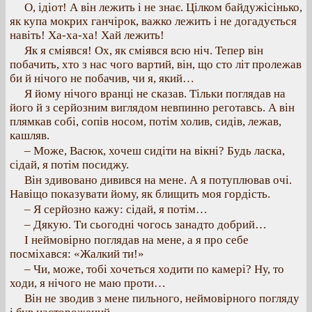
О, ідіот! А він лежить і не знає. Цілком байдужісінько,
як купа мокрих ганчірок, важко лежить і не догадується
навіть! Ха-ха-ха! Хай лежить!
Як я сміявся! Ох, як сміявся всю ніч. Тепер він
побачить, хто з нас чого вартий, він, що сто літ пролежав
би й нічого не побачив, чи я, який…
Я йому нічого вранці не сказав. Тільки поглядав на
його й з серйозним виглядом невпинно реготавсь. А він
плямкав собі, сопів носом, потім холив, сидів, лежав,
кашляв.
– Може, Васюк, хочеш сидіти на вікні? Будь ласка,
сідай, я потім посиджу.
Він здивовано дивився на мене. А я потуплював очі.
Навіщо показувати йому, як блищить моя гордість.
– Я серйозно кажу: сідай, я потім…
– Дякую. Ти сьогодні чогось занадто добрий…
І неймовірно поглядав на мене, а я про себе
посміхався: «Жалкий ти!»
– Чи, може, тобі хочеться ходити по камері? Ну, то
ходи, я нічого не маю проти…
Він не зводив з мене пильного, неймовірного погляду