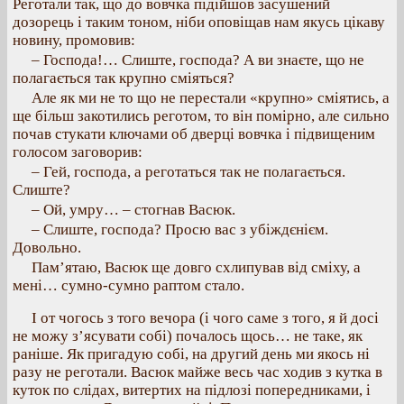
Реготали так, що до вовчка підійшов засушений
дозорець і таким тоном, ніби оповіщав нам якусь цікаву
новину, промовив:
– Господа!… Слиште, господа? А ви знаєте, що не
полагається так крупно сміяться?
Але як ми не то що не перестали «крупно» сміятись, а
ще більш закотились реготом, то він помірно, але сильно
почав стукати ключами об дверці вовчка і підвищеним
голосом заговорив:
– Гей, господа, а реготаться так не полагається.
Слиште?
– Ой, умру… – стогнав Васюк.
– Слиште, господа? Просю вас з убіждєнієм.
Довольно.
Пам’ятаю, Васюк ще довго схлипував від сміху, а
мені… сумно-сумно раптом стало.
І от чогось з того вечора (і чого саме з того, я й досі
не можу з’ясувати собі) почалось щось… не таке, як
раніше. Як пригадую собі, на другий день ми якось ні
разу не реготали. Васюк майже весь час ходив з кутка в
куток по слідах, витертих на підлозі попередниками, і