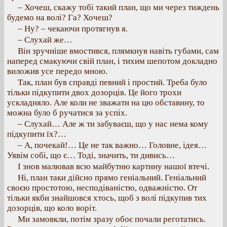
– Хочеш, скажу тобі такий план, що ми через тиждень
будемо на волі? Га? Хочеш?
– Ну? – чекаючи протягнув я.
– Слухай же…
Він зручніше вмостився, плямкнув навіть губами, сам
наперед смакуючи свій план, і тихим шепотом докладно
виложив усе передо мною.
Так, план був справді певний і простий. Треба було
тільки підкупити двох дозорців. Це його трохи
ускладняло. Але коли не зважати на цю обставину, то
можна було б ручатися за успіх.
– Слухай… Але ж ти забуваєш, що у нас нема кому
підкупити їх?…
– А, почекай!… Це не так важно… Головне, ідея…
Уявім собі, що є… Тоді, значить, ти дивись…
І знов малював всю майбутню картину нашої втечі.
Ні, план таки дійсно прямо геніальний. Геніальний
своєю простотою, несподіваністю, одважністю. От
тільки якби знайшовся хтось, щоб з волі підкупив тих
дозорців, що коло воріт.
Ми замовкли, потім зразу обоє почали реготатись.