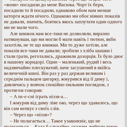
«вони» посадили до мене Васюка. Чорт їх бери,
посадили то й посадили, однаково обом нам менше
каторги ждати нічого. Однаково ми обоє ніяких показів
не давали, значить, боятись якось заплутати один одного
ми не мали чого.
Але книжок нам все-таки не дозволяли, виразно
натякнувши, що ми могли б мати навіть і тютюн, якби
захотіли, не те що книжки. Ми то дуже хотіли, але
показів все-таки не давали; зробили з хліба шашки і
стали грати, реготались, дражнили дозорців. Їх було двоє
в нашому коридорі. Один – маленький, рудий і весь
надзвичайно плескуватий, наче засушений в якійсь
величечній книзі. Він раз у раз держав великим і
середнім пальцем цигарку, жмурився від її диму і,
дивлячись у вовчок спокійно-пильним поглядом, з
протягом говорив:
– А пє-є-сні іграть ніззя-а…
І жмурив від диму ліве око, через що здавалось, що
він сам кепкує з своїх слів.
– Через що «ніззя»?
– Не полагається… Такое узаконєніє, що не
полагається… Када б случайно, скажем, вийшло такое