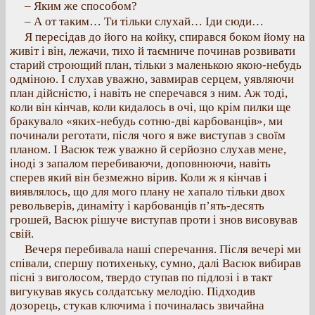
– Яким же способом?
– А от таким… Ти тільки слухай… Іди сюди…
Я пересідав до його на койку, спирався боком йому на
живіт і він, лежачи, тихо й таємниче починав розвивати
старий строющий план, тільки з маленькою якою-небудь
одміною. І слухав уважно, завмирав серцем, уявляючи
план дійсністю, і навіть не сперечався з ним. Аж тоді,
коли він кінчав, коли кидалось в очі, що крім пилки ще
бракувало «яких-небудь сотню-дві карбованців», ми
починали реготати, після чого я вже виступав з своїм
планом. І Васюк теж уважно й серйозно слухав мене,
іноді з запалом перебиваючи, доповнюючи, навіть
сперев який він безмежно вірив. Коли ж я кінчав і
виявлялось, що для мого плану не хапало тільки двох
револьверів, динаміту і карбованців п’ять-десять
грошей, Васюк рішуче виступав проти і знов висовував
свій.
Вечеря перебивала наші сперечання. Після вечері ми
співали, спершу потихеньку, сумно, далі Васюк вибирав
пісні з виголосом, твердо ступав по підлозі і в такт
вигукував якусь солдатську мелодію. Підходив
дозорець, стукав ключима і починалась звичайна