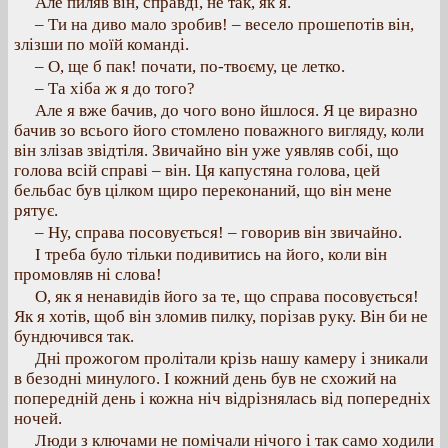
Але пиляв він, справді, не так, як я.
– Ти на диво мало зробив! – весело прошепотів він,
злізши по моїй команді.
– О, ще б пак! почати, по-твоєму, це летко.
– Та хіба ж я до того?
Але я вже бачив, до чого воно йшлося. Я це виразно
бачив зо всього його стомлено поважного вигляду, коли
він злізав звідтіля. Звичайно він уже уявляв собі, що
голова всій справі – він. Ця капустяна голова, цей
бельбас був цілком щиро переконаний, що він мене
рятує.
– Ну, справа посовується! – говорив він звичайно.
І треба було тільки подивитись на його, коли він
промовляв ні слова!
О, як я ненавидів його за те, що справа посовується!
Як я хотів, щоб він зломив пилку, порізав руку. Він би не
бундючився так.
Дні прожогом пролітали крізь нашу камеру і зникали
в безодні минулого. І кожний день був не схожий на
попередній день і кожна ніч відрізнялась від попередніх
ночей.
Люди з ключами не помічали нічого і так само ходили