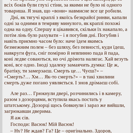
всіх боків були глухі стіни, за якими не було ні одного
товариша. Я знав, що «вони» навмисне все це робили.
Дні, як тягучі краплі з якоїсь безкрайої ринви, капали
одні за одними в темряву минулого, як краплі похожі
одна на одну. Спершу я цікавився, скільки їх накапало, а
потім лінь було рахувати – і я погубив дні. Погубив і
навіть приємно часом було: наче їдем якимсь
безмежним полем – без шляху, без певності, куди їдеш,
навкруги фуга, сніг помірно й невпинно пада й пада,
коні ледве соваються, но очі дрімота налягає. Хай везуть
коні, все одно. Іноді здалеку замаячить думка: Це ж,
братіку, ти замерзаєш. Смерть це… Чуєш?» –
«Смерть?… Хм… Як-то смерть?» – в такі хвилини
смерть дуже погано уявляється. І знов дрімаєш собі.
Але раз… Грюкнули двері, розчинились і в камеру,
разом з дозорцями, вступила якась постать у
штатському. Дозорці щось бовкнули і зараз же вийшли,
загрюкавши дверима.
Я аж сів.
Господи: Васюк! Мій Васюк!
– Ну? Не ждав? Га? Це – оригінально. Здоров,