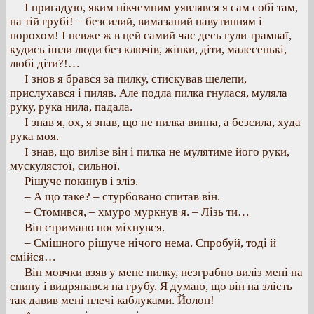
І пригадую, яким нікчемним уявлявся я сам собі там,
на тій грубі! – безсилий, вимазаний павутинням і
порохом! І невже ж в цей самий час десь гули трамваї,
кудись ішли люди без ключів, жінки, діти, малесенькі,
любі діти?!…
І знов я брався за пилку, стискував щелепи,
прислухався і пиляв. Але подла пилка гнулася, муляла
руку, рука нила, падала.
І знав я, ох, я знав, що не пилка винна, а безсила, худа
рука моя.
І знав, що вилізе він і пилка не мулятиме його руки,
мускулястої, сильної.
Рішуче покинув і зліз.
– А що таке? – стурбовано спитав він.
– Стомився, – хмуро муркнув я. – Лізь ти…
Він стримано посміхнувся.
– Смішного рішуче нічого нема. Спробуй, тоді й
смійся…
Він мовчки взяв у мене пилку, незграбно виліз мені на
спину і видряпався на грубу. Я думаю, що він на злість
так давив мені плечі каблуками. Йолоп!