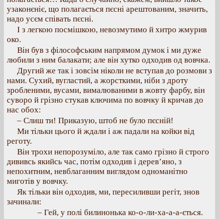
узаконєніє, що полагається пєсні арештованим, значить,
надо усєм співать пєсні.
І з легкою посмішкою, невозмутимо й хитро жмурив
око.
Він був з філософським напрямом думок і ми дуже
любили з ним балакати; але він хутко одходив од вовчка.
Другий же так і зовсім ніколи не вступав до розмови з
нами. Сухий, вугластий, а жорсткими, ніби з дроту
зробленими, вусами, вималюваними в жовту фарбу, він
суворо й грізно стукав ключима по вовчку й кричав до
нас обох:
– Слиш ти! Приказую, штоб не було пєсній!
Ми тільки цього й ждали і аж падали на койки від
реготу.
Він трохи непорозуміло, але так само грізно й строго
дививсь якийсь час, потім одходив і дерев’яно, з
непохитним, невблаганним виглядом одноманітно
миготів у вовчку.
Як тільки він одходив, ми, пересиливши регіт, знов
зачинали:
– Гей, у полі билинонька ко-о-ли-ха-а-а-ється.