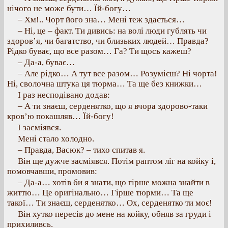
нічого не може бути… Їй-богу…
– Хм!.. Чорт його зна… Мені теж здається…
– Ні, це – факт. Ти дивись: на волі люди гублять чи
здоров’я, чи багатство, чи близьких людей… Правда?
Рідко буває, що все разом… Га? Ти щось кажеш?
– Да-а, буває…
– Але рідко… А тут все разом… Розумієш? Ні чорта!
Ні, сволочна штука ця тюрма… Та ще без книжки…
І раз несподівано додав:
– А ти знаєш, серденятко, що я вчора здорово-таки
кров’ю покашляв… Їй-богу!
І засміявся.
Мені стало холодно.
– Правда, Васюк? – тихо спитав я.
Він ще дужче засміявся. Потім раптом ліг на койку і,
помовчавши, промовив:
– Да-а… хотів би я знати, що гірше можна знайти в
життю… Це оригінально… Гірше тюрми… Та ще
такої… Ти знаєш, серденятко… Ох, серденятко ти моє!
Він хутко пересів до мене на койку, обняв за груди і
прихиливсь.