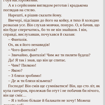
і був насторожений.
А я з серйозним виглядом реготав і крадькома
поглядав на стелю.
Нарешті, я рішив сказати йому.
Ввечері, підсівши до його на койку, я тихо й холодно
розказав усе. Він слухав мовчки, понуро. О, я бачив, що
він буде сперечатись, бо то не він знайшов. І він,
справді, вислухавши, почухався й сказав:
– Фантазія.
Ох, як я його ненавидів!
– Чого фантазія?
– Звичайно, фантазія! Чим же ти пиляти будеш?
Да! Я так і знав, що він це спитає.
– Чим? Пилкою!
– Якою?
– З бляхи зробимо!
– Де ж ти бляхи візьмеш?
Господи! Він смів ще сумніватися! Він, що сто літ, як
купа ганчірок, пролежав би отут і не побачив би нічого,
він ще сміє…
– Я з тобою більше й балакати не хочу! Можеш