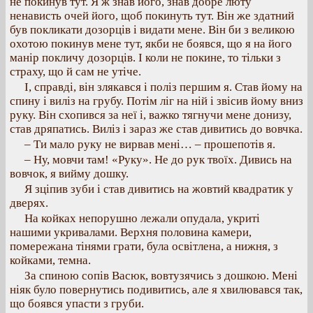
не покинув тут. Я ж знав його, знав добре люту
ненависть очей його, щоб покинуть тут. Він же здатний
був покликати дозорців і видати мене. Він би з великою
охотою покинув мене тут, якби не боявся, що я на його
манір покличу дозорців. І коли не покине, то тільки з
страху, що й сам не утіче.
І, справді, він злякався і поліз першим я. Став йому на
спину і виліз на грубу. Потім ліг на ній і звісив йому вниз
руку. Він схопився за неї і, важко тягнучи мене донизу,
став дряпатись. Виліз і зараз же став дивитись до вовчка.
– Ти мало руку не вирвав мені… – прошепотів я.
– Ну, мовчи там! «Руку». Не до рук твоїх. Дивись на
вовчок, я вийму дошку.
Я зціпив зуби і став дивитись на жовтий квадратик у
дверях.
На койках непорушно лежали опудала, укриті
нашими укривалами. Верхня половина камери,
помережана тінями грати, була освітлена, а нижня, з
койками, темна.
За спиною сопів Васюк, вовтузячись з дошкою. Мені
ніяк було повернутись подивитись, але я хвилювався так,
що боявся упасти з груби.