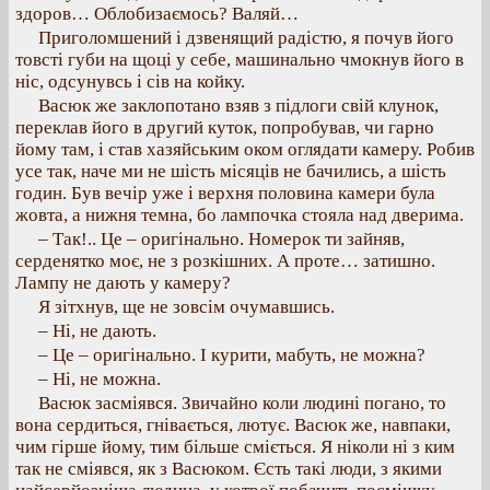
здоров… Облобизаємось? Валяй…
Приголомшений і дзвенящий радістю, я почув його
товсті губи на щоці у себе, машинально чмокнув його в
ніс, одсунувсь і сів на койку.
Васюк же заклопотано взяв з підлоги свій клунок,
переклав його в другий куток, попробував, чи гарно
йому там, і став хазяйським оком оглядати камеру. Робив
усе так, наче ми не шість місяців не бачились, а шість
годин. Був вечір уже і верхня половина камери була
жовта, а нижня темна, бо лампочка стояла над дверима.
– Так!.. Це – оригінально. Номерок ти зайняв,
серденятко моє, не з розкішних. А проте… затишно.
Лампу не дають у камеру?
Я зітхнув, ще не зовсім очумавшись.
– Ні, не дають.
– Це – оригінально. І курити, мабуть, не можна?
– Ні, не можна.
Васюк засміявся. Звичайно коли людині погано, то
вона сердиться, гнівається, лютує. Васюк же, навпаки,
чим гірше йому, тим більше сміється. Я ніколи ні з ким
так не сміявся, як з Васюком. Єсть такі люди, з якими