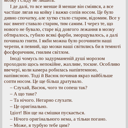
мозку і сліду не лишить.
І де далі, то все менше й менше він сміявся, а все
частіше лягав на койку і важко сопів носом. Це було
дивно спочатку, але хутко стало старим, відомим. Все у
нас вмент ставало старим, тим самим. І через те, що
нового не бувало, старе від довгого лежання в мозку
обтиралось, губило всякі фарби, зморщувалось, а далі
починало гнити. І якби можна було розчинити наші
черепи, я певний, що мозки наші світились би в темноті
фосфоричним, гнилим світлом.
Іноді чомусь по задурманеній душі морозом
проходило щось непокійне, жахливе, тоскне. Особливо
ввечері, коли камера робилась напівтемною,
напівясною. Тоді й Васюк починав якраз найбільше
сопти носом. Це ще більш дратувало.
– Слухай, Васюк, чого ти сопеш так?
– А що таке?
– Та нічого. Негарно слухати.
– Це оригінально.
Ідіот! Він ще на смішки пускається.
– Нічого оригінального нема, а тільки погано.
– Може, я турбую тебе цим?