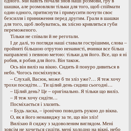
одного. Ми навіть почали знов наші розмови, гру в
шашки, але розмовляли тільки для того, щоб спіймати
один одного, притиснути і примусити почути своє
безсилля і приниження перед другим. Грали в шашки
для того, щоб любуватись, як злісно кривляться губи
переможеного.
Тільки не співали й не реготали.
І де далі, то погляди наші ставали гострішими, слова –
пройняті більшою отрутою ненависті, вчинки все більш
направлені з певною метою: тільки для його. Все, що я ні
робив, я робив для його. Він також.
Ось він виліз на вікно. Сидить й понуро дивиться в
небо. Чогось посміхнувся.
– Слухай, Васюк, може б ти зліз уже?… Я теж хочу
трохи посидіти… Ти цілий день сидиш сьогодні…
– Цілий день? Це – оригінально. Я тільки що виліз.
– Я теж хочу сидіти…
Посміхається і злазить.
– Будь ласка, – іронічно поводить рукою до вікна.
О, як я його ненавиджу за те, що він зліз!
Вилізаю й сиджу з задоволеним виглядом. Мені
зовсім не хочеться сидіти, мені холодно на вікні, небо