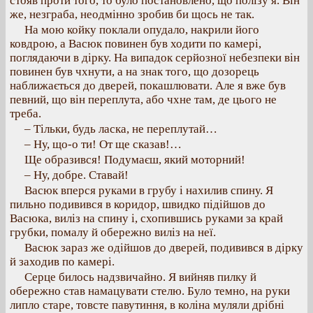
стояв проти того, то було постановлено, що полізу я. Він
же, незграба, неодмінно зробив би щось не так.
На мою койку поклали опудало, накрили його
ковдрою, а Васюк повинен був ходити по камері,
поглядаючи в дірку. На випадок серйозної небезпеки він
повинен був чхнути, а на знак того, що дозорець
наближається до дверей, покашлювати. Але я вже був
певний, що він переплута, або чхне там, де цього не
треба.
– Тільки, будь ласка, не переплутай…
– Ну, що-о ти! От ще сказав!…
Ще образився! Подумаєш, який моторний!
– Ну, добре. Ставай!
Васюк вперся руками в грубу і нахилив спину. Я
пильно подивився в коридор, швидко підійшов до
Васюка, виліз на спину і, схопившись руками за край
грубки, помалу й обережно виліз на неї.
Васюк зараз же одійшов до дверей, подивився в дірку
й заходив по камері.
Серце билось надзвичайно. Я вийняв пилку й
обережно став намацувати стелю. Було темно, на руки
липло старе, товсте павутиння, в коліна муляли дрібні