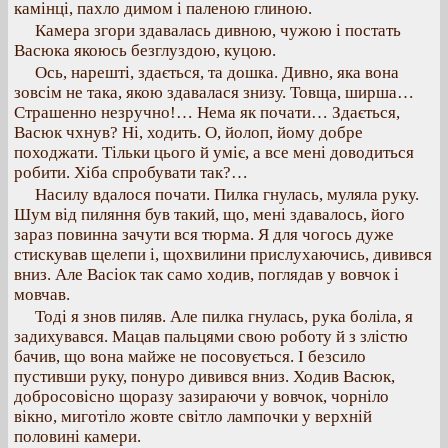
камінці, пахло димом і паленою глиною.
Камера згори здавалась дивною, чужою і постать
Васюка якоюсь безглуздою, куцою.
Ось, нарешті, здається, та дошка. Дивно, яка вона
зовсім не така, якою здавалася знизу. Товща, ширша…
Страшенно незручно!… Нема як почати… Здається,
Васюк чхнув? Ні, ходить. О, йолоп, йому добре
походжати. Тільки цього й уміє, а все мені доводиться
робити. Хіба спробувати так?…
Насилу вдалося почати. Пилка гнулась, муляла руку.
Шум від пиляння був такий, що, мені здавалось, його
зараз повинна зачути вся тюрма. Я для чогось дуже
стискував щелепи і, щохвилини прислухаючись, дивився
вниз. Але Васіок так само ходив, поглядав у вовчок і
мовчав.
Тоді я знов пиляв. Але пилка гнулась, рука боліла, я
задихувався. Мацав пальцями свою роботу й з злістю
бачив, що вона майже не посовується. І безсило
пустивши руку, понуро дивився вниз. Ходив Васюк,
добросовісно щоразу зазираючи у вовчок, чорніло
вікно, миготіло жовте світло лампочки у верхній
половині камери.