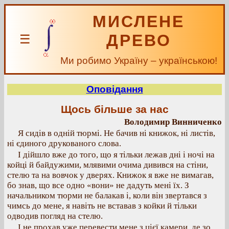
МИСЛЕНЕ
ДРЕВО
☰
Ми робимо Україну – українською!
Оповідання
Щось більше за нас
Володимир Винниченко
Я сидів в одній тюрмі. Не бачив ні книжок, ні листів,
ні єдиного друкованого слова.
І дійшло вже до того, що я тільки лежав дні і ночі на
койці й байдужими, млявими очима дивився на стіни,
стелю та на вовчок у дверях. Книжок я вже не вимагав,
бо знав, що все одно «вони» не дадуть мені їх. З
начальником тюрми не балакав і, коли він звертався з
чимсь до мене, я навіть не вставав з койки й тільки
одводив погляд на стелю.
І не прохав уже перевести мене з цієї камери, де зо