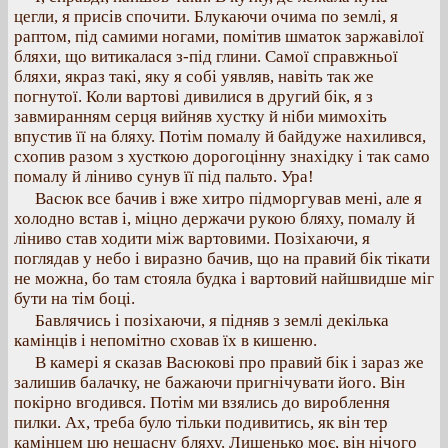
цегли, я присів спочити. Блукаючи очима по землі, я
раптом, під самими ногами, помітив шматок заржавілої
бляхи, що витикалася з-під глини. Самої справжньої
бляхи, якраз такі, яку я собі уявляв, навіть так же
погнутої. Коли вартові дивилися в другий бік, я з
завмиранням серця вийняв хустку й ніби мимохіть
впустив її на бляху. Потім помалу й байдуже нахилився,
схопив разом з хусткою дорогоцінну знахідку і так само
помалу й ліниво сунув її під пальто. Ура!
Васюк все бачив і вже хитро підморгував мені, але я
холодно встав і, міцно держачи рукою бляху, помалу й
ліниво став ходити між вартовими. Позіхаючи, я
поглядав у небо і виразно бачив, що на правий бік тікати
не можна, бо там стояла будка і вартовий найшвидше міг
бути на тім боці.
Бавлячись і позіхаючи, я підняв з землі декілька
камінців і непомітно сховав їх в кишеню.
В камері я сказав Васюкові про правий бік і зараз же
залишив балачку, не бажаючи пригнічувати його. Він
покірно вгодився. Потім ми взялись до вироблення
пилки. Ах, треба було тільки подивитись, як він тер
камінцем цю нещасну бляху. Лишенько моє, він нічого