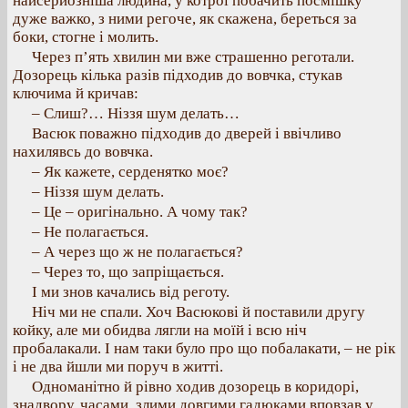
найсерйозніша людина, у котрої побачить посмішку
дуже важко, з ними регоче, як скажена, береться за
боки, стогне і молить.
Через п’ять хвилин ми вже страшенно реготали.
Дозорець кілька разів підходив до вовчка, стукав
ключима й кричав:
– Слиш?… Ніззя шум делать…
Васюк поважно підходив до дверей і ввічливо
нахилявсь до вовчка.
– Як кажете, серденятко моє?
– Ніззя шум делать.
– Це – оригінально. А чому так?
– Не полагається.
– А через що ж не полагається?
– Через то, що запріщається.
І ми знов качались від реготу.
Ніч ми не спали. Хоч Васюкові й поставили другу
койку, але ми обидва лягли на моїй і всю ніч
пробалакали. І нам таки було про що побалакати, – не рік
і не два йшли ми поруч в житті.
Одноманітно й рівно ходив дозорець в коридорі,
знадвору, часами, злими довгими гадюками вповзав у