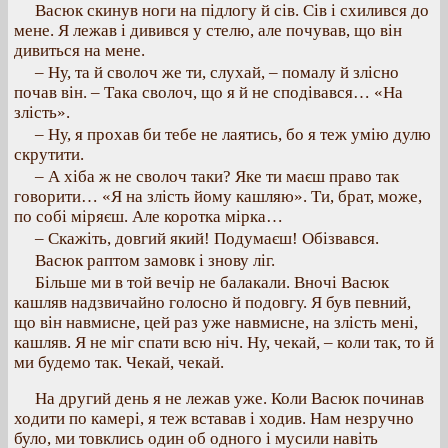
Васюк скинув ноги на підлогу й сів. Сів і схилився до
мене. Я лежав і дивився у стелю, але почував, що він
дивиться на мене.
– Ну, та й сволоч же ти, слухай, – помалу й злісно
почав він. – Така сволоч, що я й не сподівався… «На
злість».
– Ну, я прохав би тебе не лаятись, бо я теж умію дулю
скрутити.
– А хіба ж не сволоч таки? Яке ти маєш право так
говорити… «Я на злість йому кашляю». Ти, брат, може,
по собі міряєш. Але коротка мірка…
– Скажіть, довгий який! Подумаєш! Обізвався.
Васюк раптом замовк і знову ліг.
Більше ми в той вечір не балакали. Вночі Васюк
кашляв надзвичайно голосно й подовгу. Я був певний,
що він навмисне, цей раз уже навмисне, на злість мені,
кашляв. Я не міг спати всю ніч. Ну, чекай, – коли так, то й
ми будемо так. Чекай, чекай.
На другий день я не лежав уже. Коли Васюк починав
ходити по камері, я теж вставав і ходив. Нам незручно
було, ми товклись один об одного і мусили навіть