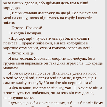
коло наших дверей, або дрімали десь там в кінці
коридора.
І, тільки ставили лампочку на двері, Васюк вилізав
мені на спину, ловко піднімавсь на грубу і шепотів
звідти:
– Готово! Позирай!
І я ходив і позирав.
«Шр, шр, шр!» чулось з-над груби, а я ходив і
позирав. І щоразу, злізаючи, він все холодніше й
коротше стомленим, сухим голосом говорив мені:
– Хутко кінець.
Я вже мовчав. Я боявся говорити що-небудь, бо з
грудей мені вирвалась би така дика зграя слів, що краще
мовчати
Я тільки думав про себе. Дивлячись удень на його
ключі холодні очі, напрямлені на мене, я думав, що я
сам не вилізу на грубу. Чи полізе він перший, чи я?
Я був певний, що полізе він. Ну, хай! О, хай лізе він, а
я зостанусь тут, побачимо, чи далеко він сам долізе,
покинувши мене.
І думав, що якби я виліз першим, я б… я б поміг йому,