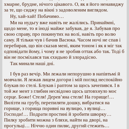
хмарне, брудне, нічого цікавого. О, як я його ненавиджу
за те, що сиджу на вікні з задоволеним виглядом.
Ну, хай-хай! Побачимо…
Ми на нудьгу вже навіть не жалілись. Принаймні,
щодо мене, то я іноді майже забував, де я. Забував про
свою справу, про покинутих на волі, навіть про волю
саму. Я тільки чув і бачив Васюка. Часом ночі не спав і
перебирав, що він сказав мені, яким тоном і як я міг так
одповідати йому, і чому я не зробив оттак або так. Тоді б
він не посміхався так єхидьно й злорадісно.
Так минали наші дні.
І був раз вечір. Ми лежали непорушно в напівтьмі й
мовчали. Я лежав лицем догори і мій погляд неспокійно
блукав по стелі. Блукав і раптом за щось зачепився. І в
той же мент з глибин несвідомо щось штовхнуло моє
серце. Боже! Стеля! Дерев’яна стеля! На горище!…
Вилізти на грубу, перепиляти дошку, вибратися на
горище, з горища поривні на вулицю, з вулиці…
Господи!… Подрати простині й зробити шворку…
Пилку зробити можна з бляхи, найти на дворі, на
прогульці… Ніччю один пиляє, другий стежить…