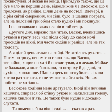
посвистував. Я лежав на койці. Пригадую також, що це
був мало не перший день, відколи жив я з Васюком, що я
пролежав, як раніше, цілий день на постелі. Ввечері, в
сірім світлі смеркання, ми сіли, було, в шашки пограти,
але на половині гри обом стало нудно і ми покинули.
І не розвивали ніяких планів в той вечір.
Другого дня, виразно пам’ятаю, Васюк, вчепившись
руками в грату, весь час після обіду до самої ночі
просидів на вікні. Ми часто сиділи й раніше, але не так
подовгу.
А я цілий день лежав на койці. Не хотілось рухатись.
Потім потроху, непомітно стало так, що Васюк,
звичайно, ходив по хаті й посвистував, а я лежав. Майже
не балакали, а коли балакали, то потроху й де далі, то
сухіше, холодніше. Шашки десь порозгубились і коли
хотіли раз заграти, то не змогли знайти всіх. Нових
робити не хотілось.
Васюкове ходіння мене дратувало. Іноді він починав
кашляти, спирався об стінку рукою й, нахиливши голову,
кашляв хвилин п’ять. Це також було нудно й досадно
слухати.
– Ти поменше б на вікні сидів… – сказав я раз.