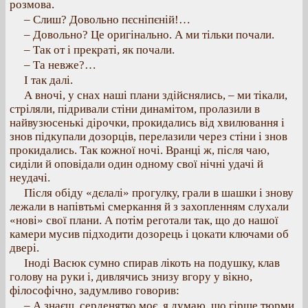
розмова.
– Слиш? Довольно пєсніпєній!…
– Довольно? Це оригінально. А ми тільки почали.
– Так от і прекраті, як почали.
– Та невже?…
І так далі.
А вночі, у снах наші плани здійснялись, – ми тікали,
стріляли, підривали стіни динамітом, пролазили в
найвузюсенькі дірочки, прокидались від хвилювання і
знов підкупали дозорців, перелазили через стіни і знов
прокидались. Так кожної ночі. Вранці ж, після чаю,
сиділи й оповідали один одному свої нічні удачі й
неудачі.
Після обіду «дєлалі» прогулку, грали в шашки і знову
лежали в напівтьмі смеркання й з захопленням слухали
«нові» свої плани. А потім реготали так, що до нашої
камери мусив підходити дозорець і цокати ключами об
двері.
Іноді Васюк сумно спирав лікоть на подушку, клав
голову на руки і, дивлячись знизу вгору у вікно,
філософічно, задумливо говорив:
– А знаєш, серденятко моє, я думаю, що гірше тюрми