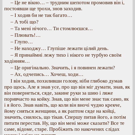
– Це не вікно… – трудним шепотом промовив він і,
постоявши ще трохи, знов заходив.
– І ходив би не так багато…
– А тобі що?
– Та мені нічого… Ти стомлюєшся…
– Плювать!…
– Глупо…
– Не находжу… Глупіше лежати цілий день.
– Я принаймні лежу тихо і нікого не турбую своїм
ходінням…
– Це оригінально. Значить, і я повинен лежати?
– Ах, одчепись… Хочеш, ходи…
І він ходив, похиливши голову, ніби глибоко думав
про щось. Але я знав усе, про що він міг думати, знав, як
він повернеться, сяде, закине руки за шию і ляже
поривчасто на койку. Знав, що він мене знає так само, як
і я його. Знав навіть, що коли він вночі чудно крекче,
йому сняться женщини, а як раптом сяде на койці,
значить, снилось, що тікав. Спершу питав його, а потім
питати перестав. Ну, що він мені може сказати? Все те
саме, відоме, старе. Пробіжить по накочених слідах