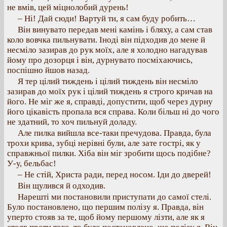
не вмів, цей міцнолобий дурень!
– Ні! Дай сюди! Вартуй ти, я сам буду робить…
Він винувато передав мені камінь і бляху, а сам став
коло вовчка пильнувати. Іноді він підходив до мене й
несміло зазирав до рук моїх, але я холодно нагадував
йому про дозорця і він, дурнувато посміхаючись,
поспішно йшов назад.
Я тер цілий тиждень і цілий тиждень він несміло
зазирав до моїх рук і цілий тиждень я строго кричав на
його. Не міг же я, справді, допустити, щоб через дурну
його цікавість пропала вся справа. Коли більш ні до чого
не здатний, то хоч пильнуй доладу.
Але пилка вийшла все-таки пречудова. Правда, була
трохи крива, зубці нерівні були, але зате гострі, як у
справжньої пилки. Хіба він міг зробити щось подібне?
У-у, бельбас!
– Не стій, Христа ради, перед носом. Іди до дверей!
Він щулився й одходив.
Нарешті ми постановили приступати до самої стелі.
Було постановлено, що першим полізу я. Правда, він
уперто стояв за те, щоб йому першому лізти, але як я