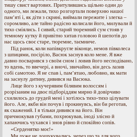
тишу свист вартових. Притулившись щільно один до
одного, ми лежали, тихо розгортали поверхню нашої
пам’яті і, як діти з скрині, виймали пережите і злегка –
соромливо, але тайно радісно колисали його, милували й
тихо сміялись. І сивий, старий тюремний сум стояв у
темному кутку й привітно хитав головою й шепотів до
нас щось своє старе, тюремне, таємниче.
Під ранок, коли напівкругле віконце, немов півколеса
з шпицями, посіріло, Васюк заснув коло мене. Я вже
давно посварився з своїм сном і ловив його несподівано,
то вдень, то ввечері, а вночі, звичайно, він десь лазив
собі самотою. Я не спав і, пам’ятаю, любовно, як мати
на заснулу дитину, дивився на Васюка.
Лице його з кучерявим білявим волоссям і
розрізаним на двоє підборіддям мирно й довірчиво
схилилось до грудей мені і хотілось тихо-тихо цілувати
його. Але, якби він почув і прокинувсь, він би реготав,
як скажений. І я тільки дивився на його. Він
причмокував губами, похрюкував, іноді злісно й
хапаючись чухався і знов рівно й спокійно сопів.
«Серденятко моє!»
Ми дуже не дошукувались, через що та для чого