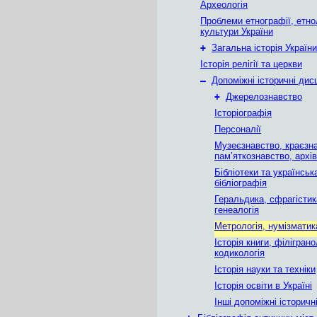
Археологія
Проблеми етнографії, етнол
культури України
+
Загальна історія України
Історія релігії та церкви
–
Допоміжні історичні дис
+
Джерелознавство
Історіографія
Персоналії
Музеєзнавство, краєзн
пам’яткознавство, архі
Бібліотеки та українськ
бібліографія
Геральдика, сфрагістик
генеалогія
Метрологія, нумізматик
Історія книги, філіграно
кодикологія
Історія науки та техніки
Історія освіти в Україні
Інші допоміжні історичн