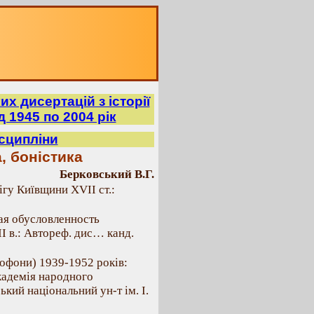
х дисертацій з історії
д 1945 по 2004 рік
исципліни
, боністика
Берковський В.Г.
ігу Київщини XVII ст.:
я обусловленность
 в.: Автореф. дис… канд.
офони) 1939-1952 років:
академія народного
ький національний ун-т ім. І.