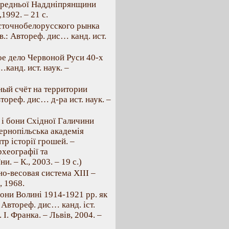
ередньої Наддніпрянщини
,1992. – 21 с.
сточнобелорусского рынка
в.: Автореф. дис… канд. ист.
е дело Червоной Руси 40-х
…канд. ист. наук. –
ый счёт на территории
тореф. дис… д-ра ист. наук. –
 і бони Східної Галичини
Тернопільська академія
р історії грошей. –
рхеографії та
 – К., 2003. – 19 с.)
о-весовая система XIII –
, 1968.
бони Волині 1914-1921 рр. як
 Автореф. дис… канд. іст.
 І. Франка. – Львів, 2004. –