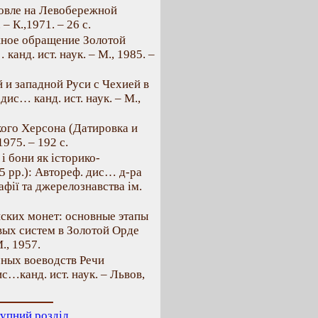
овле на Левобережной
– К.,1971. – 26 с.
ное обращение Золотой
канд. ист. наук. – М., 1985. –
и западной Руси с Чехией в
ис… канд. ист. наук. – М.,
ого Херсона (Датировка и
975. – 192 с.
і бони як історико-
25 рр.): Автореф. дис… д-ра
рафії та джерелознавства ім.
ских монет: основные этапы
ых систем в Золотой Орде
., 1957.
ных воеводств Речи
с…канд. ист. наук. – Львов,
упний розділ