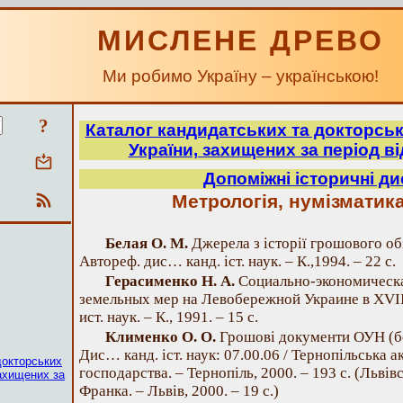
МИСЛЕНЕ ДРЕВО
Ми робимо Україну – українською!
?
Каталог кандидатських та докторськи
України, захищених за період ві
Допоміжні історичні д
Метрологія, нумізматика
Белая О. М.
Джерела з історії грошового об
Автореф. дис… канд. іст. наук. – К.,1994. – 22 с.
Герасименко Н. А.
Социально-экономическа
земельных мер на Левобережной Украине в XVIII
ист. наук. – К., 1991. – 15 с.
Клименко О. О.
Грошові документи ОУН (б
Дис… канд. іст. наук: 07.00.06 / Тернопільська 
докторських
господарства. – Тернопіль, 2000. – 193 с. (Львівс
захищених за
Франка. – Львів, 2000. – 19 с.)