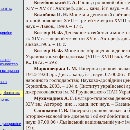
Козубовський Г. А.
Гроші, грошовий обіг с
XIV – XV ст.: Автореф. дис… канд. іст. наук. – К.
огії та
Колобова И. Н.
Монета и денежный счёт во
второй половины XVII – третей четверти XVIII в
наук – Львов., 1990. – 17 с.
Котляр Н. Ф.
Денежное хозяйство и монетно
ципліни
гг. XIV в. – первой четверти XV в.: Автореф. дис
Львов,1965. – 16 с.
Котляр Н. Ф.
Монетное обращение и денежн
Украины эпохи феодализма (VIII – XVIII вв.): Ав
авство,
К., 1972. – 59 с.
вознавство
Марковецька Г. М.
Паперові грошові знаки
а історична
1914-1920 рр.: Дис… канд. іст. наук: 07.00.06 / 
народного господарства; Науково-дослідний цент
а та
Тернопіль, 2003. – 184 с. (Інститут української а
джерелознавства ім. М.Грушевського НАН України.
а, боністика
Мухамадиев А. Г.
Булгаро-татарская денежн
логія,
XIV вв.: Автореф. дис… канд. ист. наук. – Казань
Сапожник Г. В.
Паперові грошові знаки та 
історико-економічне джерело і об'єкт боністики:
наук: 07.00.06 / Львівський національний ун-т ім.
і дисципліни
19 с.