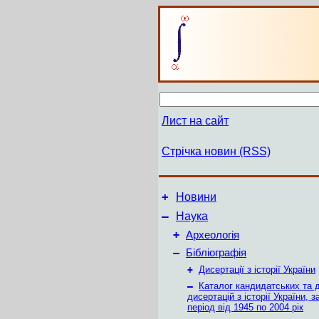
Лист на сайт
Стрічка новин (RSS)
+
Новини
–
Наука
+
Археологія
–
Бібліографія
+
Дисертації з історії України
–
Каталог кандидатських та 
дисертацій з історії України, 
період від 1945 по 2004 рік