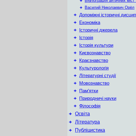
+
Бібліографія античних міст 
+
Василий Николаевич Орёл
+
Допоміжні історичні дисцип
+
Економіка
+
Історичні джерела
+
Історія
+
Історія культури
+
Києвознавство
+
Краєзнавство
+
Культурологія
+
Літературні студії
+
Мовознавство
+
Пам’ятки
+
Природничі науки
+
Філософія
+
Освіта
+
Література
+
Публіцистика