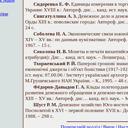
в Україні
Сидоренко Е. Ф.
Единицы измерения в торг
Украине XVIII в.: Автореф. дис… канд. ист. наук. 
ліни
Сингатуллина А. З.
Денежное дело и денеж
Орды XIII в.: поволжские города: Автореф. дис… 
24 с.
Соболева Н. А.
Экономические связи южной 
XIV – XV вв.: по данным нумізматики: Автореф. д
1967. – 15 с.
Соколова И. В.
Монеты и печати византийск
атрибуция): Дис… канд. ист. наук. – Ленинград, 1
Тхоржевський Р. Й.
Паперові грошові знаки 
економічні джерела і об'єкт боністики (1917-19
іст. наук: 07.00.06 / Інститут української археог
М.Грушевського НАН України. – К., 1995. – 48 с.
Фёдоров-Давыдов Г. А.
Клады золотоордын
развития денежного обращения и денежно-весов
XIII – XV вв.: Автореф. дис… канд. ист. наук. – М
Шуст Р. М.
Денежное хозяйство Юго-восточ
Посполитой в XVI – первой половине XVII в.: Ди
1988. – 298 с.
Попередній розділ
|
Вище
|
Наст