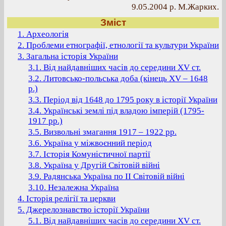
9.05.2004 р. М.Жарких.
Зміст
1. Археологія
2. Проблеми етнографії, етнології та культури України
3. Загальна історія України
3.1. Від найдавніших часів до середини XV ст.
3.2. Литовсько-польська доба (кінець XV – 1648
р.)
3.3. Період від 1648 до 1795 року в історії України
3.4. Українські землі під владою імперій (1795-
1917 рр.)
3.5. Визвольні змагання 1917 – 1922 рр.
3.6. Україна у міжвоєнний період
3.7. Історія Комуністичної партії
3.8. Україна у Другій Світовій війні
3.9. Радянська Україна по ІІ Світовій війні
3.10. Незалежна Україна
4. Історія релігії та церкви
5. Джерелознавство історії України
5.1. Від найдавніших часів до середини XV ст.