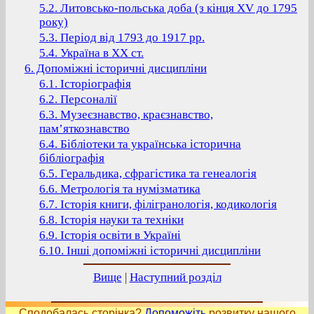
5.2. Литовсько-польська доба (з кінця XV до 1795
року)
5.3. Період від 1793 до 1917 рр.
5.4. Україна в ХХ ст.
6. Допоміжні історичні дисципліни
6.1. Історіографія
6.2. Персоналії
6.3. Музеєзнавство, краєзнавство,
пам’яткознавство
6.4. Бібліотеки та українська історична
бібліографія
6.5. Геральдика, сфрагістика та генеалогія
6.6. Метрологія та нумізматика
6.7. Історія книги, філігранологія, кодикологія
6.8. Історія науки та техніки
6.9. Історія освіти в Україні
6.10. Інші допоміжні історичні дисципліни
Вище
|
Наступний розділ
Сподобалась сторінка?
Допоможіть
розвитку нашого