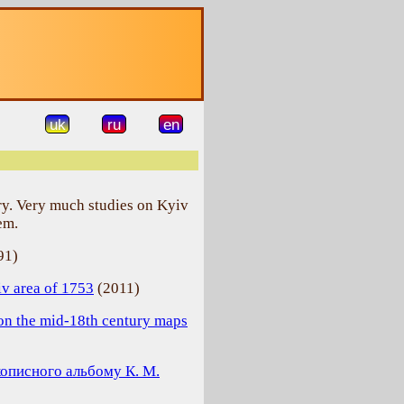
uk
ru
en
ory. Very much studies on Kyiv
em.
91
)
v area of 1753
(
2011
)
on the mid-18th century maps
кописного альбому К. М.