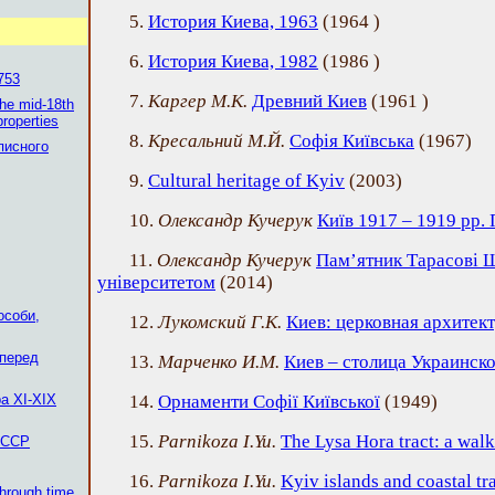
5.
История Киева, 1963
(
1964
)
6.
История Киева, 1982
(
1986
)
753
7.
Каргер М.К.
Древний Киев
(
1961
)
the mid-18th
properties
8.
Кресальний М.Й.
Софія Київська
(
1967
)
писного
9.
Cultural heritage of Kyiv
(
2003
)
10.
Олександр Кучерук
Київ 1917 – 1919 рр. 
11.
Олександр Кучерук
Пам’ятник Тарасові 
університетом
(
2014
)
особи,
12.
Лукомский Г.К.
Киев: церковная архитек
 перед
13.
Марченко И.М.
Киев – столица Украинск
а XI-XIX
14.
Орнаменти Софії Київської
(
1949
)
15.
Parnikoza I.Yu.
The Lysa Hora tract: a wal
 ССР
16.
Parnikoza I.Yu.
Kyiv islands and coastal tr
through time