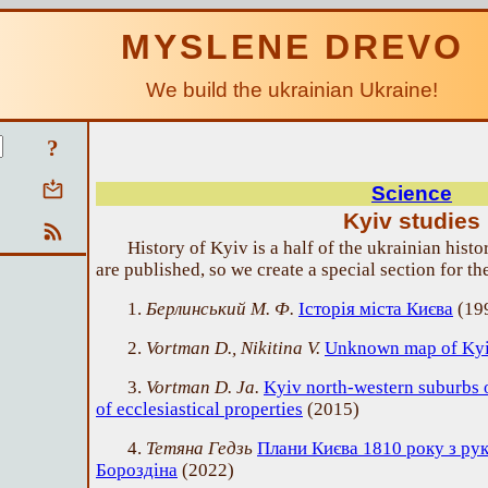
MYSLENE DREVO
We build the ukrainian Ukraine!
?
Science
Kyiv studies
History of Kyiv is a half of the ukrainian hist
are published, so we create a special section for th
1.
Берлинський М. Ф.
Історія міста Києва
(
19
2.
Vortman D., Nikitina V.
Unknown map of Kyi
3.
Vortman D. Ja.
Kyiv north-western suburbs 
of ecclesiastical properties
(
2015
)
4.
Тетяна Гедзь
Плани Києва 1810 року з ру
Бороздіна
(
2022
)