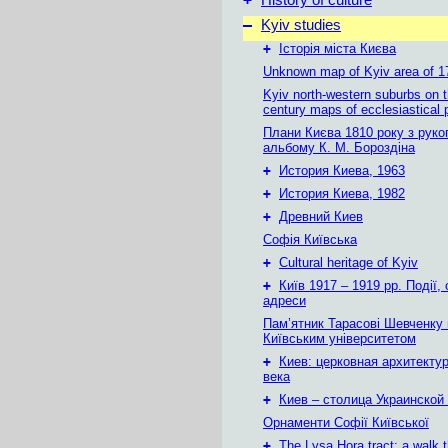
History of culture
–
Kyiv studies
+
Історія міста Києва
Unknown map of Kyiv area of 1
Kyiv north-western suburbs on 
century maps of ecclesiastical 
Плани Києва 1810 року з руко
альбому К. М. Бороздіна
+
История Киева, 1963
+
История Киева, 1982
+
Древний Киев
Софія Київська
+
Cultural heritage of Kyiv
+
Київ 1917 – 1919 рр. Події, 
адреси
Пам’ятник Тарасові Шевченку
Київським університетом
+
Киев: церковная архитектур
века
+
Киев – столица Украинской
Орнаменти Софії Київської
+
The Lysa Hora tract: a walk 