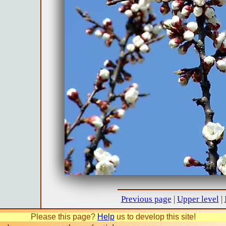
Previous page
|
Upper level
|
Please this page?
Help
us to develop this site!