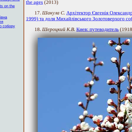
the ages
(
2013
)
ts on the
17.
Шакула С.
Архітектор Євгенія Олександ
івна
1999) та доля Михайлівського Золотоверхого со
ля
о собору
18.
Шероцкий К.В.
Киев: путеводитель
(
191