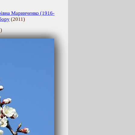
рівна Маринченко (1916-
бору
(
2011
)
8
)