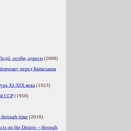
Події, особи, адреси
(
2008
)
Шевченку перед Київським
тура XI-XIX века
(
1923
)
ой ССР
(
1950
)
k through time
(
2018
)
acts on the Dnipro – through