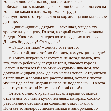
коня, словно ребенка поднял с земли своего
побежденного, плавающего в крови бога и, снова сев на
коня, поскакал в лагерь, прижав к груди
бесчувственного героя, словно кормилица или мать свое
детище.
– Дивись-дивись, дядьку! – закричал, увидав эту
трогательную сцену, Голота, который вместе с казаком
Задери-Хвостом гнал через поле шведских пленных. –
Дивись бо, дядьку! От чудасія!
– Та що там таке? – лениво отвечал тот.
– Та он той, що с тобою боровсь, комусь цицьки дає!
И Голота искренно захохотал, не догадываясь, что
это, точно ребенка у груди матери, спасают короля.
Голота и погнался бы за этим «чудным» шведом, что
другому «цицьки дає», да ему нельзя теперь отлучиться
от пленных, а заряды все расстреляны, остался пустой
мушкет да сабля, издали ничего не поделаешь… Голота
свистнул только: «Ну-ну… от бісові сини!»…
От всего левого крыла шведской армии остались
отдельные отряды и кучки пленных, которых, словно
разогнанное оводами да слепнями стадо, гнали к
Полтаве то малороссийские казаки и запорожцы, то