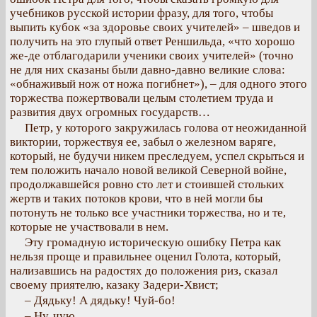
учебников русской истории фразу, для того, чтобы
выпить кубок «за здоровье своих учителей» – шведов и
получить на это глупый ответ Реншильда, «что хорошо
же-де отблагодарили ученики своих учителей» (точно
не для них сказаны были давно-давно великие слова:
«обнаживый нож от ножа погибнет»), – для одного этого
торжества пожертвовали целым столетием труда и
развития двух огромных государств…
Петр, у которого закружилась голова от неожиданной
виктории, торжествуя ее, забыл о железном варяге,
который, не будучи никем преследуем, успел скрыться и
тем положить начало новой великой Северной войне,
продолжавшейся ровно сто лет и стоившей стольких
жертв и таких потоков крови, что в ней могли бы
потонуть не только все участники торжества, но и те,
которые не участвовали в нем.
Эту громадную историческую ошибку Петра как
нельзя проще и правильнее оценил Голота, который,
нализавшись на радостях до положения риз, сказал
своему приятелю, казаку Задери-Хвист;
– Дядьку! А дядьку! Чуй-бо!
– Ну, чую.