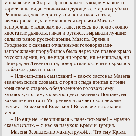
московские рейтары. Правое крыло, увидав упавшего
короля и не видя главнокомандующего, старого рубаки
Реншильда, также дрогнуло и попятилось назад,
несмотря на то, что оставшиеся верными Мазепе
запорожцы с кошевым во главе, носясь по полю словно
хвостатые дьяволы, гикая и ругаясь, вырывали лучшие
силы из рядов русской армии. Мазепа, Орлик и
Гордиенко с самыми отчаянными головорезами-
запорожцами прорубились было через все правое крыло
русской армии, но, не видя ни короля, ни Реншильда, ни
Пипера, ни Левенгаупта, поворотили к степи и скрылись
в облаках дыма и пыли.
– Или-или-лима самахванп! – как-то застонал Мазепа
евангельскими словами, с горя и стыда припав к гриве
коня своею старою, обездоленною головою: ему
казалось, что там, в красующейся зеленью Полтаве, на
возвышении стоит Мотренька и ломает свои нежные
ручки. – Боже мой! Боже мой! Вскую же ты оставил
меня!
– Но еще не «свершишася», пане-гетьмане! – мрачно
сказал Орлик. – У нас за пазухою Крым и Турция.
Мазепа безнадежно махнул рукой… Что ему Крым,