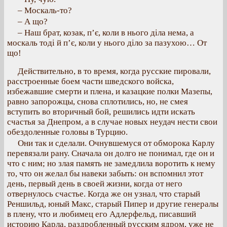
– Москаль-то?
– А що?
– Наш брат, козак, п’є, коли в нього діла нема, а
москаль тоді й п’є, коли у нього діло за пазухою… От
що!
Действительно, в то время, когда русские пировали,
расстроенные боем части шведского войска,
избежавшие смерти и плена, и казацкие полки Мазепы,
равно запорожцы, снова сплотились, но, не смея
вступить во вторичный бой, решились идти искать
счастья за Днепром, а в случае новых неудач нести свои
обездоленные головы в Турцию.
Они так и сделали. Очнувшемуся от обморока Карлу
перевязали рану. Сначала он долго не понимал, где он и
что с ним; но злая память не замедлила воротить к нему
то, что он желал бы навеки забыть: он вспомнил этот
день, первый день в своей жизни, когда от него
отвернулось счастье. Когда же он узнал, что старый
Реншильд, юный Макс, старый Пипер и другие генералы
в плену, что и любимец его Адлерфельд, писавший
историю Карла, раздробленный русским ядром, уже не