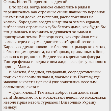
Орлик, Костя Гордиенко – с другой.
В то время, когда войска смыкались в ряды и
передвигались как огромные синие шашки по неровной
шахматной доске, артиллерия, расположенная на
холмах, бороздила воздух и взрывала землю ядрами,
выбрасывая огромные клубы белого дыма, как будто бы
это дымилась и курилась вздувшаяся холмами и
пригорками земля. Впереди всех, как стройная стая
волков перед овцами, двигается отборный легион
Карловых дружинников – в блестящих рыцарских латах,
с блестящим оружием, на отборных, привычных к бою,
словно к игре, конях. Виднеется и коренастая фигура
Гинтерсфельта и рядом с ним жиденькая фигурка юного
принца Макса.
И Мазепа, бледный, сумрачный, сосредоточенный,
подъехал к своим полкам и, указывая на Полтаву, где
маковки и кресты церквей уже золотились веселым
солнышком, сказал:
– Туди, хлопці! Там ваше добро, ваші жони, ваші
діти! Визволимо їх із московської неволі, бо московська
неволя гірша неволі турецької! Визволимо Україну
неньку!