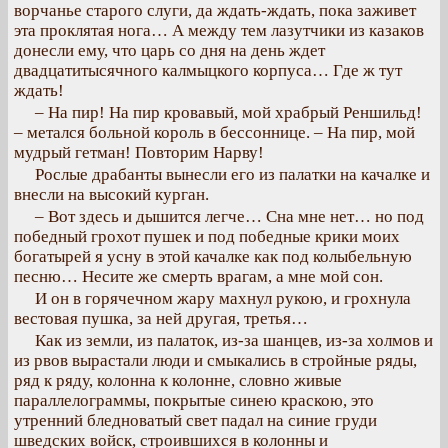
ворчанье старого слуги, да ждать-ждать, пока заживет
эта проклятая нога… А между тем лазутчики из казаков
донесли ему, что царь со дня на день ждет
двадцатитысячного калмыцкого корпуса… Где ж тут
ждать!
– На пир! На пир кровавый, мой храбрый Реншильд!
– метался больной король в бессоннице. – На пир, мой
мудрый гетман! Повторим Нарву!
Рослые драбанты вынесли его из палатки на качалке и
внесли на высокий курган.
– Вот здесь и дышится легче… Сна мне нет… но под
победный грохот пушек и под победные крики моих
богатырей я усну в этой качалке как под колыбельную
песню… Несите же смерть врагам, а мне мой сон.
И он в горячечном жару махнул рукою, и грохнула
вестовая пушка, за ней другая, третья…
Как из земли, из палаток, из-за шанцев, из-за холмов и
из рвов вырастали люди и смыкались в стройные ряды,
ряд к ряду, колонна к колонне, словно живые
параллелограммы, покрытые синею краскою, это
утренний бледноватый свет падал на синие груди
шведских войск, строившихся в колонны и