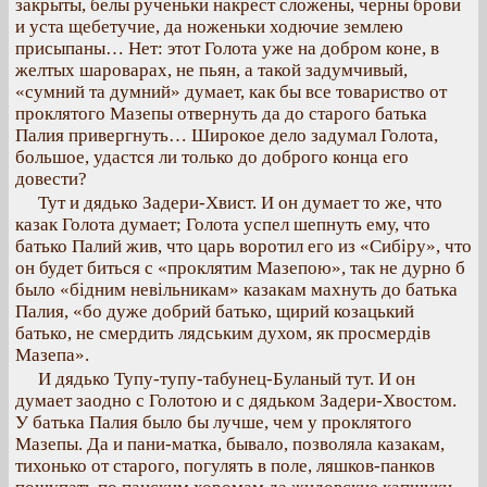
закрыты, белы рученьки накрест сложены, черны брови
и уста щебетучие, да ноженьки ходючие землею
присыпаны… Нет: этот Голота уже на добром коне, в
желтых шароварах, не пьян, а такой задумчивый,
«сумний та думний» думает, как бы все товариство от
проклятого Мазепы отвернуть да до старого батька
Палия привергнуть… Широкое дело задумал Голота,
большое, удастся ли только до доброго конца его
довести?
Тут и дядько Задери-Хвист. И он думает то же, что
казак Голота думает; Голота успел шепнуть ему, что
батько Палий жив, что царь воротил его из «Сибіру», что
он будет биться с «проклятим Мазепою», так не дурно б
было «бідним невільникам» казакам махнуть до батька
Палия, «бо дуже добрий батько, щирий козацький
батько, не смердить лядським духом, як просмердів
Мазепа».
И дядько Тупу-тупу-табунец-Буланый тут. И он
думает заодно с Голотою и с дядьком Задери-Хвостом.
У батька Палия было бы лучше, чем у проклятого
Мазепы. Да и пани-матка, бывало, позволяла казакам,
тихонько от старого, погулять в поле, ляшков-панков