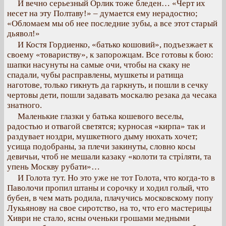
И вечно серьезный Орлик тоже бледен… «Черт их
несет на эту Полтаву!» – думается ему нерадостно;
«Обломаем мы об нее последние зубы, а все этот старый
дьявол!»
И Костя Гордиенко, «батько кошовий», подъезжает к
своему «товариству», к запорожцам. Все готовы к бою:
шапки насунуты на самые очи, чтобы на скаку не
спадали, чубы расправлены, мушкеты и ратища
наготове, только гикнуть да гаркнуть, и пошли в сечку
чертовы дети, пошли задавать москалю резака да чесака
знатного.
Маленькие глазки у батька кошевого веселы,
радостью и отвагой светятся; курносая «кирпа» так и
раздувает ноздри, мушкетного дыму нюхать хочет;
усища подобраны, за плечи закинуты, словно косы
девичьи, чтоб не мешали казаку «колоти та стріляти, та
упень Москву рубати»…
И Голота тут. Но это уже не тот Голота, что когда-то в
Паволочи пропил штаны и сорочку и ходил голый, что
бубен, в чем мать родила, плачучись московскому попу
Лукьянову на свое сиротство, на то, что его мастерицы
Хиври не стало, ясны оченьки грошами медными