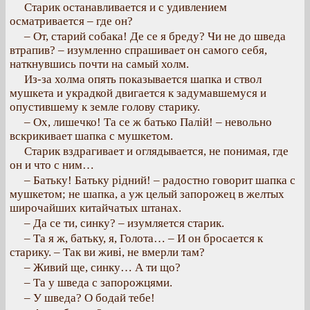
Старик останавливается и с удивлением
осматривается – где он?
– От, старий собака! Де се я бреду? Чи не до шведа
втрапив? – изумленно спрашивает он самого себя,
наткнувшись почти на самый холм.
Из-за холма опять показывается шапка и ствол
мушкета и украдкой двигается к задумавшемуся и
опустившему к земле голову старику.
– Ох, лишечко! Та се ж батько Палій! – невольно
вскрикивает шапка с мушкетом.
Старик вздрагивает и оглядывается, не понимая, где
он и что с ним…
– Батьку! Батьку рідний! – радостно говорит шапка с
мушкетом; не шапка, а уж целый запорожец в желтых
широчайших китайчатых штанах.
– Да се ти, синку? – изумляется старик.
– Та я ж, батьку, я, Голота… – И он бросается к
старику. – Так ви живі, не вмерли там?
– Живий ще, синку… А ти що?
– Та у шведа с запорожцями.
– У шведа? О бодай тебе!