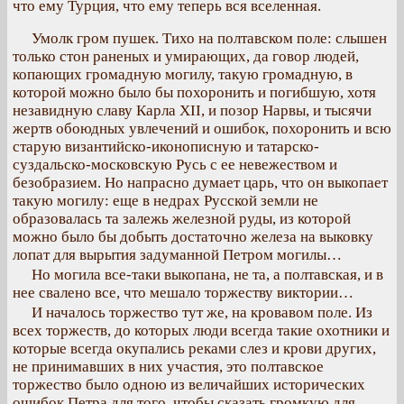
что ему Турция, что ему теперь вся вселенная.
Умолк гром пушек. Тихо на полтавском поле: слышен
только стон раненых и умирающих, да говор людей,
копающих громадную могилу, такую громадную, в
которой можно было бы похоронить и погибшую, хотя
незавидную славу Карла XII, и позор Нарвы, и тысячи
жертв обоюдных увлечений и ошибок, похоронить и всю
старую византийско-иконописную и татарско-
суздальско-московскую Русь с ее невежеством и
безобразием. Но напрасно думает царь, что он выкопает
такую могилу: еще в недрах Русской земли не
образовалась та залежь железной руды, из которой
можно было бы добыть достаточно железа на выковку
лопат для вырытия задуманной Петром могилы…
Но могила все-таки выкопана, не та, а полтавская, и в
нее свалено все, что мешало торжеству виктории…
И началось торжество тут же, на кровавом поле. Из
всех торжеств, до которых люди всегда такие охотники и
которые всегда окупались реками слез и крови других,
не принимавших в них участия, это полтавское
торжество было одною из величайших исторических
ошибок Петра для того, чтобы сказать громкую для