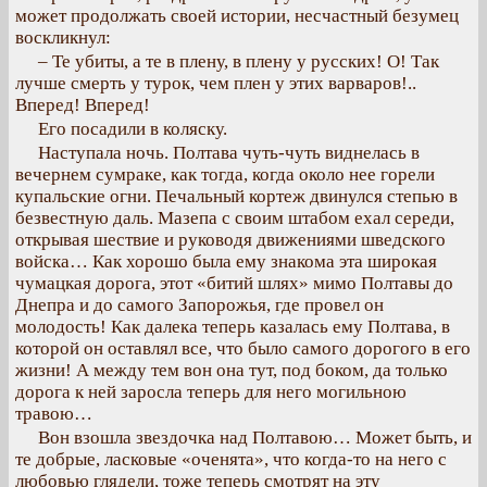
может продолжать своей истории, несчастный безумец
воскликнул:
– Те убиты, а те в плену, в плену у русских! О! Так
лучше смерть у турок, чем плен у этих варваров!..
Вперед! Вперед!
Его посадили в коляску.
Наступала ночь. Полтава чуть-чуть виднелась в
вечернем сумраке, как тогда, когда около нее горели
купальские огни. Печальный кортеж двинулся степью в
безвестную даль. Мазепа с своим штабом ехал середи,
открывая шествие и руководя движениями шведского
войска… Как хорошо была ему знакома эта широкая
чумацкая дорога, этот «битий шлях» мимо Полтавы до
Днепра и до самого Запорожья, где провел он
молодость! Как далека теперь казалась ему Полтава, в
которой он оставлял все, что было самого дорогого в его
жизни! А между тем вон она тут, под боком, да только
дорога к ней заросла теперь для него могильною
травою…
Вон взошла звездочка над Полтавою… Может быть, и
те добрые, ласковые «оченята», что когда-то на него с
любовью глядели, тоже теперь смотрят на эту