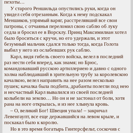
пехоты…
У старого Реншильда опустились руки, когда он
увидел себя отрезанным. Когда к нему подскакал
Меншиков, упрямый варяг, расстрелявший все свои
патроны, с отчаянья переломил свою саблю об луку
седла и бросил ее в Ворсклу. Принц Максимилиан хотел
было броситься с кручи, но его удержали, и этот
безумный мальчик сдался только тогда, когда Голота
выбил у него из ослабевших рук саблю.
Карл, видя гибель своего войска, велел в последний
раз нести себя вперед, как знамя; но Брюс,
командовавший русскою артиллериею и давно с одного
холма наблюдавший в зрительную трубу за королевскою
качалкою, велел направить на нее разом несколько
пушек; качалка была подбита, драбанты полегли под нею
и несчастный Карл вывалился из своей последней
колыбели на землю… Но он и не застонал от боли, хотя
рана на ноге открылась, и из нее хлынула кровь.
– О, великий Бог! Швеция упала! – закричал
Левенгаупт, все еще державшийся на левом крыле, и
поскакал было к королю.
Но в это время богатырь Гинтерсфельт, соскочив с