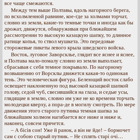
все чаще смежаются.
Между тем выше Полтавы, вдоль нагорного берега,
по всхолмленной равнине, кое-где за холмами торчат,
словно из земли, какие-то темные точки и иногда как бы
дрожат, движутся, обнаруживая при ближайшем
рассмотрении то высокую казацкую шапку, то длинное
ратище копья, то ствол мушкета. Это передовые
сторожевые пикеты левого крыла шведского войска.
Восток, луговое Заворсклье, глядит все яснее и яснее,
и Полтава мало-помалу словно из земли выползает,
сбрасывая с себя темное покрывало. По нагорному
возвышению от Ворсклы движется какая-то одинокая
тень. Это человеческая фигура. Белеющий восток слабо
освещает наклоненную под высокой казацкой шапкой
голову, седой чуб, свесившийся на глаза, и седые усы,
глядящие в землю, словно им уже не ко времени торчать
молодецки кверху, а пора-де в могилу смотреть. По мере
движения этого старого путника темная шапка за
ближайшим холмом нагибается все ниже и ниже и,
наконец, совсем прячется.
– А бісів сон! Уже й ранок, а він не йде! – бормочет
сам с собою старый путник. – Не сплять старі очі…