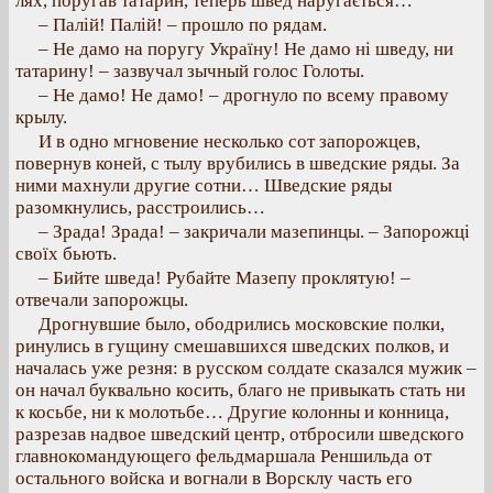
лях, поругав татарин, теперь швед наругається…
– Палій! Палій! – прошло по рядам.
– Не дамо на поругу Україну! Не дамо ні шведу, ни
татарину! – зазвучал зычный голос Голоты.
– Не дамо! Не дамо! – дрогнуло по всему правому
крылу.
И в одно мгновение несколько сот запорожцев,
повернув коней, с тылу врубились в шведские ряды. За
ними махнули другие сотни… Шведские ряды
разомкнулись, расстроились…
– Зрада! Зрада! – закричали мазепинцы. – Запорожці
своїх бьють.
– Бийте шведа! Рубайте Мазепу проклятую! –
отвечали запорожцы.
Дрогнувшие было, ободрились московские полки,
ринулись в гущину смешавшихся шведских полков, и
началась уже резня: в русском солдате сказался мужик –
он начал буквально косить, благо не привыкать стать ни
к косьбе, ни к молотьбе… Другие колонны и конница,
разрезав надвое шведский центр, отбросили шведского
главнокомандующего фельдмаршала Реншильда от
остального войска и вогнали в Ворсклу часть его