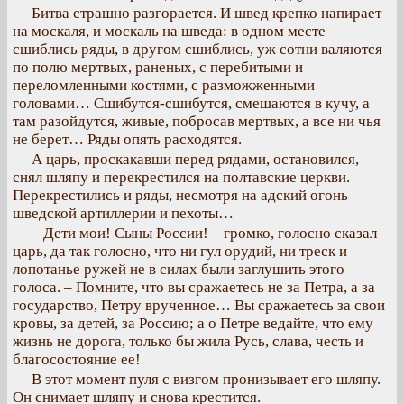
Битва страшно разгорается. И швед крепко напирает
на москаля, и москаль на шведа: в одном месте
сшиблись ряды, в другом сшиблись, уж сотни валяются
по полю мертвых, раненых, с перебитыми и
переломленными костями, с разможженными
головами… Сшибутся-сшибутся, смешаются в кучу, а
там разойдутся, живые, побросав мертвых, а все ни чья
не берет… Ряды опять расходятся.
А царь, проскакавши перед рядами, остановился,
снял шляпу и перекрестился на полтавские церкви.
Перекрестились и ряды, несмотря на адский огонь
шведской артиллерии и пехоты…
– Дети мои! Сыны России! – громко, голосно сказал
царь, да так голосно, что ни гул орудий, ни треск и
лопотанье ружей не в силах были заглушить этого
голоса. – Помните, что вы сражаетесь не за Петра, а за
государство, Петру врученное… Вы сражаетесь за свои
кровы, за детей, за Россию; а о Петре ведайте, что ему
жизнь не дорога, только бы жила Русь, слава, честь и
благосостояние ее!
В этот момент пуля с визгом пронизывает его шляпу.
Он снимает шляпу и снова крестится.