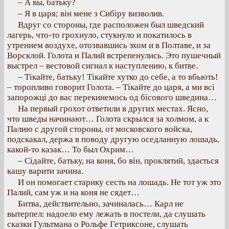
– А вы, батьку?
– Я в царя; він мене з Сибіру визволив.
Вдруг со стороны, где расположен был шведский
лагерь, что-то грохнуло, стукнуло и покатилось в
утреннем воздухе, отозвавшись эхом и в Полтаве, и за
Ворсклой. Голота и Палий встрепенулись. Это пушечный
выстрел – вестовой сигнал к наступлению, к битве.
– Тікайте, батьку! Тікайте хутко до себе, а то вбьють!
– торопливо говорит Голота. – Тікайте до царя, а ми всі
запорожці до вас перекинемось од бісового шведина…
На первый грохот ответили в других местах. Ясно,
что шведы начинают… Голота скрылся за холмом, а к
Палию с другой стороны, от московского войска,
подскакал, держа в поводу другую оседланную лошадь,
какой-то казак… То был Охрим…
– Сідайте, батьку, на коня, бо він, проклятий, здається
кашу варити зачина.
И он помогает старику сесть на лошадь. Не тот уж это
Палий, сам уж и на коня не сядет…
Битва, действительно, зачиналась… Карл не
вытерпел: надоело ему лежать в постели, да слушать
сказки Гультмана о Рольфе Гетриксоне, слушать