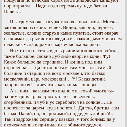
пощупать по панским хоромам да жидовские капшуки
порастрясти… Надо-надо перемахнуть до батька
Палия…
И загремело же, загуркотало все поле, когда Москва
заговорила из своих пушек. Видно, как они, черные,
зевластые, словно старухи какие пузатые, стоят окарач
на холмах да рыгают в шведа и в казаков дымом и огнем
пекельным, да ядрами с картечью жарко бьют!
Но что это несется вдоль рядов московского войска,
такое большое, словно дуб либо явор, на коне? Фу!
Какое большое да страшное. И конина под ним
страшенная… Да это ж он сам, сам москаль, самый
большой и старшой из всех москалей, это батько
москалячий, царь московский… У! Какая детина
здоровенная! – дивуются казаки-мазепинцы.
А за ним – казакам это видно с высокой «могилы» –
за ним трюх-трюх-трюх кто-то – невеличек,
сгорбленный, и чуб и ус серебрятся на солнце… Не
поспевает за царем, куда поспеть!.. Да это, братцы, сам
батько Палий, он, он, родимый, он, дедусь добрый!.. –
Так и задрожало сердце у казаков, у тогобочных да у
охочекомонных при виде их любимого дедуся.