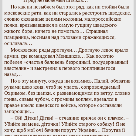
И ряд незыблемый штыков…
Но как ни незыблем был этот ряд, как ни стойки были
московские рати, как ни старались расстроить шведские,
словно скованные цепями колонны, малороссийские
полки, врезывавшиеся в самую гущину шведского
живого бора, ничего не помогало… Страшная
плащаница, носимая над головами сражающихся,
осиливала…
Московские ряды дрогнули… Дрогнуло левое крыло
армии, где командовал Меншиков… Как полотно
побелел «счастья баловень безродный, полудержавный
властелин» и выстрелил в первого попятившегося
назад…
Но в эту минуту, откуда ни возьмись, Палий, обхватив
руками шею коня, чтоб не упасть, сопровождаемый
Охримом, без шапки, с развевающимся по ветру, словно
грива, сивым чубом, с громким воплем, врезался в
правое крыло шведского войска, которое составляли
запорожцы…
– Ой! Дітки! Дітки! – отчаянно кричал он с плачем. –
Убийте ви мене, діточки! Убийте старого собаку! Я не
хочу, щоб мої очі бачили поругу України… Поругав її