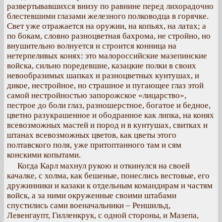
развертывавшихся внизу по равнине перед лихорадочно
блестевшими глазами железного полководца в горячке.
Свет уже отражается на оружии, на копьях, на латах; а
по бокам, словно разноцветная бахрома, не стройно, но
внушительно волнуется и строится конница на
нетерпеливых конях: это малороссийские мазепинские
войска, сильно поредевшие, казацкие полки в своих
невообразимых шапках и разноцветных кунтушах, и
дикое, нестройное, но страшное и пугающее глаз этой
самой нестройностью запорожское «лицарство»,
пестрое до боли глаз, разношерстное, богатое и бедное,
цветно разукрашенное и ободранное как липка, на конях
всевозможных мастей и пород и в кунтушах, свитках и
штанах всевозможных цветов, как цветы этого
полтавского поля, уже притоптанного там и сям
конскими копытами.
Когда Карл махнул рукою и откинулся на своей
качалке, с холма, как бешеные, понеслись вестовые, его
дружинники и казаки к отдельным командирам и частям
войск, а за ними окруженные своими штабами
спустились сами военачальники – Реншильд,
Левенгаупт, Гилленкрук, с одной стороны, и Мазепа,