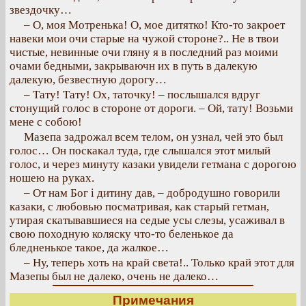
звездочку…
– О, моя Мотренька! О, мое дитятко! Кто-то закроет
навеки мои очи старые на чужой стороне?.. Не в твои
чистые, невинные очи гляну я в последний раз моими
очами бедными, закрываючн их в путь в далекую
далекую, безвестную дорогу…
– Тату! Тату! Ох, таточку! – послышался вдруг
стонущий голос в стороне от дороги. – Ой, тату! Возьми
мене с собою!
Мазепа задрожал всем телом, он узнал, чей это был
голос… Он поскакал туда, где слышался этот милый
голос, и через минуту казаки увидели гетмана с дорогою
ношею на руках.
– От нам Бог і дитину дав, – добродушно говорили
казаки, с любовью посматривая, как старый гетман,
утирая скатывавшиеся на седые усы слезы, усаживал в
свою походную коляску что-то беленькое да
бледненькое такое, да жалкое…
– Ну, теперь хоть на край света!.. Только край этот для
Мазепы был не далеко, очень не далеко…
Примечания