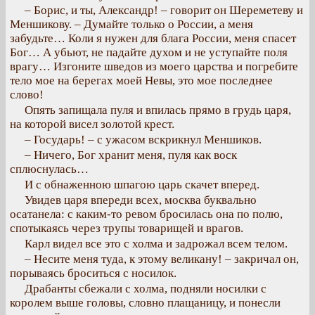
– Борис, и ты, Александр! – говорит он Шереметеву и
Меншикову. – Думайте только о России, а меня
забудьте… Коли я нужен для блага России, меня спасет
Бог… А убьют, не падайте духом и не уступайте поля
врагу… Изгоните шведов из моего царства и погребите
тело мое на берегах моей Невы, это мое последнее
слово!
Опять запищала пуля и впилась прямо в грудь царя,
на которой висел золотой крест.
– Государь! – с ужасом вскрикнул Меншиков.
– Ничего, Бог хранит меня, пуля как воск
сплюснулась…
И с обнаженною шпагою царь скачет вперед.
Увидев царя впереди всех, москва буквально
осатанела: с каким-то ревом бросилась она по полю,
спотыкаясь через трупы товарищей и врагов.
Карл видел все это с холма и задрожал всем телом.
– Несите меня туда, к этому великану! – закричал он,
порываясь броситься с носилок.
Драбанты сбежали с холма, подняли носилки с
королем выше головы, словно плащаницу, и понесли