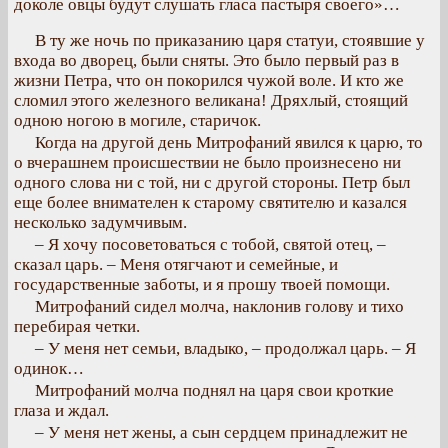
доколе овцы будут слушать гласа пастыря своего»…
В ту же ночь по приказанию царя статуи, стоявшие у
входа во дворец, были сняты. Это было первый раз в
жизни Петра, что он покорился чужой воле. И кто же
сломил этого железного великана! Дряхлый, стоящий
одною ногою в могиле, старичок.
Когда на другой день Митрофаний явился к царю, то
о вчерашнем происшествии не было произнесено ни
одного слова ни с той, ни с другой стороны. Петр был
еще более внимателен к старому святителю и казался
несколько задумчивым.
– Я хочу посоветоваться с тобой, святой отец, –
сказал царь. – Меня отягчают и семейные, и
государственные заботы, и я прошу твоей помощи.
Митрофаний сидел молча, наклонив голову и тихо
перебирая четки.
– У меня нет семьи, владыко, – продолжал царь. – Я
одинок…
Митрофаний молча поднял на царя свои кроткие
глаза и ждал.
– У меня нет жены, а сын сердцем принадлежит не