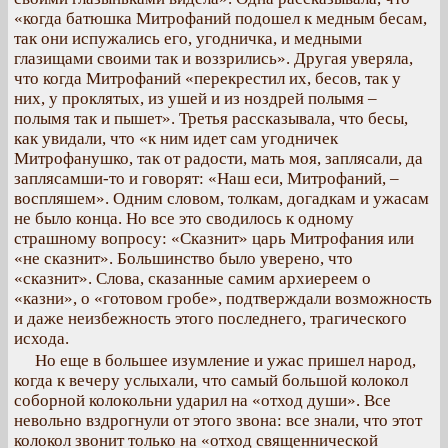
«когда батюшка Митрофаний подошел к медным бесам,
так они испужались его, угодничка, и медными
глазищами своими так и воззрились». Другая уверяла,
что когда Митрофаний «перекрестил их, бесов, так у
них, у проклятых, из ушей и из ноздрей полымя –
полымя так и пышет». Третья рассказывала, что бесы,
как увидали, что «к ним идет сам угодничек
Митрофанушко, так от радости, мать моя, заплясали, да
заплясамши-то и говорят: «Наш еси, Митрофаний, –
воспляшем». Одним словом, толкам, догадкам и ужасам
не было конца. Но все это сводилось к одному
страшному вопросу: «Сказнит» царь Митрофания или
«не сказнит». Большинство было уверено, что
«сказнит». Слова, сказанные самим архиереем о
«казни», о «готовом гробе», подтверждали возможность
и даже неизбежность этого последнего, трагического
исхода.
Но еще в большее изумление и ужас пришел народ,
когда к вечеру услыхали, что самый большой колокол
соборной колокольни ударил на «отход души». Все
невольно вздрогнули от этого звона: все знали, что этот
колокол звонит только на «отход священнической