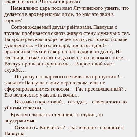
зловещие огни. Что там творится?
Немедленно царь посылает Ягужинского узнать, что
делается в архиерейском доме, по ком это звон в
городе?
Сопровождаемый двумя рейтарами, Павлуша с
трудом пробивается сквозь живую стену мужичьих тел.
На архиерейском дворе те же толпы, но только больше
духовенства. «Посол от царя, посол от царя!» –
проносится глухой говор по площади и по двору. На
лестнице также толпится духовенство, в покоях тоже…
Воздух пропитан курениями… В крестовой идет
служба…
– По указу его царского величества пропустите! –
заявляет Павлуша своим отроческим, еще не
сформировавшимся голосом. – Где преосвященный?..
Его величество указать изволил…
– Владыка в крестовой… отходит, – отвечает кто-то
убитым голосом…
Кругом слышатся стенания, то глухие, то
неудержимые.
– Отходит?.. Кончается? – растерянно спрашивает
Павлуша.