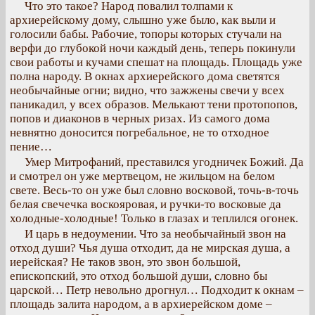
Что это такое? Народ повалил толпами к
архиерейскому дому, слышно уже было, как выли и
голосили бабы. Рабочие, топоры которых стучали на
верфи до глубокой ночи каждый день, теперь покинули
свои работы и кучами спешат на площадь. Площадь уже
полна народу. В окнах архиерейского дома светятся
необычайные огни; видно, что зажжены свечи у всех
паникадил, у всех образов. Мелькают тени протопопов,
попов и диаконов в черных ризах. Из самого дома
невнятно доносится погребальное, не то отходное
пение…
Умер Митрофаний, преставился угодничек Божий. Да
и смотрел он уже мертвецом, не жильцом на белом
свете. Весь-то он уже был словно восковой, точь-в-точь
белая свечечка воскояровая, и ручки-то восковые да
холодные-холодные! Только в глазах и теплился огонек.
И царь в недоумении. Что за необычайный звон на
отход души? Чья душа отходит, да не мирская душа, а
иерейская? Не таков звон, это звон большой,
епископский, это отход большой души, словно бы
царской… Петр невольно дрогнул… Подходит к окнам –
площадь залита народом, а в архиерейском доме –