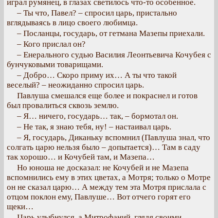
играл румянец, в глазах светилось что-то особенное.
– Ты что, Павел? – спросил царь, пристально
вглядываясь в лицо своего любимца.
– Посланцы, государь, от гетмана Мазепы приехали.
– Кого прислал он?
– Енерального судью Василия Леонтьевича Кочубея с
бунчуковыми товарищами.
– Добро… Скоро приму их… А ты что такой
веселый? – неожиданно спросил царь.
Павлуша смешался еще более и покраснел и готов
был провалиться сквозь землю.
– Я… ничего, государь… так, – бормотал он.
– Не так, я знаю тебя, ну! – настаивал царь.
– Я, государь, Диканьку вспомнил (Павлуша знал, что
солгать царю нельзя было – допытается)… Там в саду
так хорошо… и Кочубей там, и Мазепа…
Но юноша не досказал: не Кочубей и не Мазепа
вспомнились ему в этих цветах, а Мотря; только о Мотре
он не сказал царю… А между тем эта Мотря прислала с
отцом поклон ему, Павлуше… Вот отчего горят его
щеки…
Царь улыбнулся, а Митрофаний, глядя своими