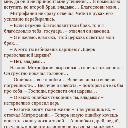
мне, да он и не приносит мне утешения… Я помышляю
вступить во второй брак, владыко… Благослови меня…
Митрофаний не сразу отвечал. Четки в руках его
усиленно перебирались.
– Если церковь благословит твой брак, то и я
благословлю тебя, государь, – отвечал он наконец.
– Я и желаю, владыко, чтоб церковь освятила мой
брак…
– А кого ты избираешь царицею? Дщерь
православной церкви?
– Нет, владыко…
На лице Митрофания выразилась горечь сожаления…
Он грустно покачал головой…
– Ошибки… все ошибки… Великие дела и великие
погрешности… Величие и слепота, – повторял он как бы
про себя. – Господи, просвети очи царевы…
– О каких ошибках говоришь ты, владыко? –
нетерпеливо спросил царь.
– Разогни книгу твоей жизни – и ты увидишь их, –
отвечал Митрофаний. – Теперь новую ошибку хочешь
вписать в книгу жизни твоей… А ошибки царей, ведай,
государь, кровию миллионов пишутся на скрижалях