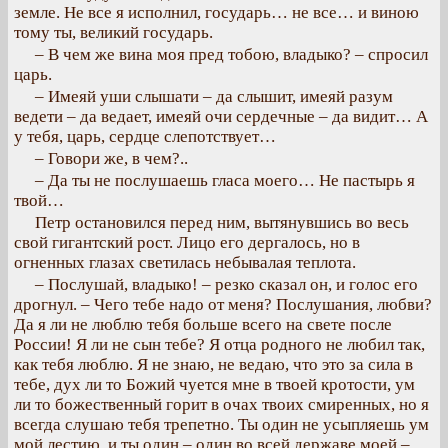
земле. Не все я исполнил, государь… не все… и виною
тому ты, великий государь.
– В чем же вина моя пред тобою, владыко? – спросил
царь.
– Имеяй уши слышати – да слышит, имеяй разум
ведети – да ведает, имеяй очи сердечные – да видит… А
у тебя, царь, сердце слепотствует…
– Говори же, в чем?..
– Да ты не послушаешь гласа моего… Не пастырь я
твой…
Петр остановился перед ним, вытянувшись во весь
свой гигантский рост. Лицо его дергалось, но в
огненных глазах светилась небывалая теплота.
– Послушай, владыко! – резко сказал он, и голос его
дрогнул. – Чего тебе надо от меня? Послушания, любви?
Да я ли не люблю тебя больше всего на свете после
России! Я ли не сын тебе? Я отца родного не любил так,
как тебя люблю. Я не знаю, не ведаю, что это за сила в
тебе, дух ли то Божий чуется мне в твоей кротости, ум
ли то божественный горит в очах твоих смиренных, но я
всегда слушаю тебя трепетно. Ты один не усыпляешь ум
мой лестию, и ты один – один во всей державе моей –