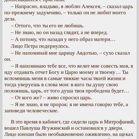
– Напрасно, владыко, я люблю Алексея, – сказал царь
по-прежнему задумчиво, – только он не любит моего
дела.
– Оттого, что ты его не любишь.
– Не знаю, но он назад глядит, а не вперед.
– А потому, что назади у него образ матери…
Лицо Петра подернулось.
– Не напоминай мне царицу Авдотью, – сухо сказал
он.
– Я напоминаю тебе все, что велит мне совесть моя, я
иду отдавать отчет Богу и Царю моему и твоему… Ты
вспомнишь меня в самые тяжкие часы твоей жизни и
тогда уверуешь в слова мои: в кого ты душу свою
положишь, царь, от того душа твоя прободена будет…
– От кого же? – живо спросил царь.
– Я не знаю, я не пророк: я не имена говорю тебе, а
заповеди человеческие.
В это время в кабинет, где сидели царь и Митрофаний,
вошел Павлуша Ягужинский и остановился у двери.
Лицо юноши было необыкновенно оживленно, на щеках