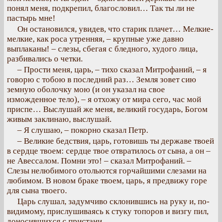
понял меня, подкрепил, благословил… Так ты ли не
пастырь мне!
Он остановился, увидев, что старик плачет… Мелкие-
мелкие, как роса утренняя, – крупные уже давно
выплаканы! – слезы, сбегая с бледного, худого лица,
разбивались о четки.
– Прости меня, царь, – тихо сказал Митрофаний, – я
говорю с тобою в последний раз… Земля зовет сию
земную оболочку мою (и он указал на свое
изможденное тело), – я отхожу от мира сего, час мой
приспе… Выслушай же меня, великий государь, Богом
живым заклинаю, выслушай.
– Я слушаю, – покорно сказал Петр.
– Великие бедствия, царь, готовишь ты державе твоей
в сердце твоем: сердце твое отвратилось от сына, а он –
не Авессалом. Помни это! – сказал Митрофаний. –
Слезы нелюбимого отольются горчайшими слезами на
любимом. В новом браке твоем, царь, я предвижу горе
для сына твоего.
Царь слушал, задумчиво склонившись на руку и, по-
видимому, прислушиваясь к стуку топоров и визгу пил,
доносившихся с пристани.