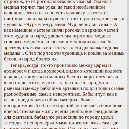
от рогож, то из рогож показались ужасы! Там нога
медная торчит, там рука, да такой необычайной
величины, что и не лепо есть человеку глаголати;
плотники так и шарахнулись от них с ужасом, крестясь и
чураясь: «Чур-чур-чур меня! Чур, нечистая сила!» А
как немецкие мастера сняли рогожи с верхних частей
этих чудищ, и народ увидал там огромные медные
головы с медными волосами и медными глазами без
зрачков, так всем ясно стало, что это дьяволы, «идолы
медяны». С тех пор так эти чудовища и пошли за медных
бесов, и народ боялся их.
Теперь, когда что-то произошло между царем и
архиереем и когда архиерей, видимо хотевший подойти
к царю, наткнулся на медных бесов и воротился назад,
ясно стало, что все это из-за бесов. По городу, по
рынкам и между рабочими артелями пошли толки самые
разнообразные, самые невероятные. Бабы и тут, как и
везде, представляя собою материал более
восприимчивый и более горячий, оставляя в своем более
впечатлительном мозгу всегда свободное гнездилище
для фантазии, бабы уже разносили по городу целые
легенды, с неопровержимыми цитатами, что «сама-де
своими глазыньками видела». Одна рассказывала, что