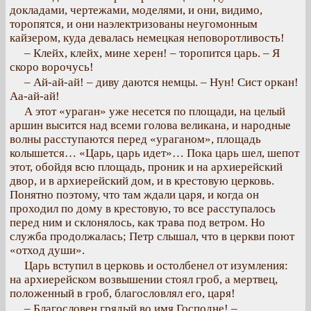
докладами, чертежами, моделями, и они, видимо,
торопятся, и они наэлектризованы неугомонным
кайзером, куда девалась немецкая неповоротливость!
– Клейх, клейх, мине херен! – торопится царь. – Я
скоро ворочусь!
– Ай-ай-ай! – диву даются немцы. – Нун! Сист оркан!
Аа-ай-ай!
А этот «ураган» уже несется по площади, на целый
аршин высится над всеми голова великана, и народные
волны расступаются перед «ураганом», площадь
колышется… «Царь, царь идет»… Пока царь шел, шепот
этот, обойдя всю площадь, проник и на архиерейский
двор, и в архиерейский дом, и в крестовую церковь.
Понятно поэтому, что там ждали царя, и когда он
проходил по дому в крестовую, то все расступалось
перед ним и склонялось, как трава под ветром. Но
служба продолжалась; Петр слышал, что в церкви поют
«отход души».
Царь вступил в церковь и остолбенел от изумления:
на архиерейском возвышении стоял гроб, а мертвец,
положенный в гроб, благословлял его, царя!
– Благословен грядый во имя Господне! –