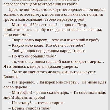
благословлял царя Митрофаний из гроба.
Царь не понимал, что вокруг него делается; он видел
только, что все плачут, а тот, кого оплакивают, глядит из
гроба и благословляет своею мертвою рукой.
– Митрофан! Что есть сие? – спросил Петр,
приблизившись к гробу и глядя в кроткое, как и всегда,
лицо епископа.
– Творю волю цареву, – отвечал лежавший в гробу.
– Какую мою волю! Кто объявлял ее тебе?
– Твой денщик перед лицом народа твоего.
– Но что он объявил тебе?
– То, что ослушника царевой воли ожидает смерть…
Я готовлюсь к смерти, я должен умереть.
– Ты не должен этого делать, жизнь твоя в руках
Божиих.
– И в царевых… Ты изрек мне смерть… Не мимо идет
слово царево…
– Митрофан! – резко сказал царь. – Ты смеешься надо
мной! Встань из гроба!
– Не встану! – отвечал старик.
– Встань, говорят тебе!