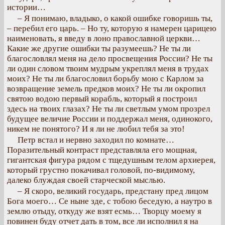
истории…
– Я понимаю, владыко, о какой ошибке говоришь ты,
– перебил его царь. – Но ту, которую я намерен царицею
наименовать, я введу в лоно православной церкви…
Какие же другие ошибки ты разумеешь? Не ты ли
благословлял меня на дело просвещения России? Не ты
ли один словом твоим мудрым укреплял меня в трудах
моих? Не ты ли благословил борьбу мою с Карлом за
возвращение земель предков моих? Не ты ли окропил
святою водою первый корабль, который я построил
здесь на твоих глазах? Не ты ли светлым умом прозрел
будущее величие России и поддержал меня, одинокого,
никем не понятого? И я ли не любил тебя за это!
Петр встал и нервно заходил по комнате…
Поразительный контраст представляла его мощная,
гигантская фигура рядом с тщедушным телом архиерея,
который грустно покачивал головой, по-видимому,
далеко блуждая своей старческой мыслью.
– Я скоро, великий государь, предстану пред лицом
Бога моего… Се ныне зде, с тобою беседую, а наутро в
землю отыду, откуду же взят есмь… Творцу моему я
повинен буду отчет дать в том, все ли исполнил я на