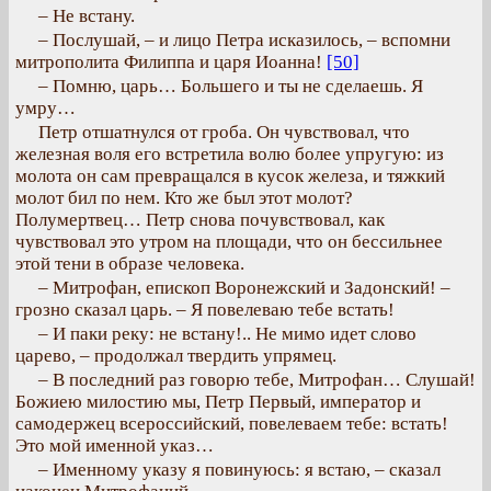
– Не встану.
– Послушай, – и лицо Петра исказилось, – вспомни
митрополита Филиппа и царя Иоанна!
[50]
– Помню, царь… Большего и ты не сделаешь. Я
умру…
Петр отшатнулся от гроба. Он чувствовал, что
железная воля его встретила волю более упругую: из
молота он сам превращался в кусок железа, и тяжкий
молот бил по нем. Кто же был этот молот?
Полумертвец… Петр снова почувствовал, как
чувствовал это утром на площади, что он бессильнее
этой тени в образе человека.
– Митрофан, епископ Воронежский и Задонский! –
грозно сказал царь. – Я повелеваю тебе встать!
– И паки реку: не встану!.. Не мимо идет слово
царево, – продолжал твердить упрямец.
– В последний раз говорю тебе, Митрофан… Слушай!
Божиею милостию мы, Петр Первый, император и
самодержец всероссийский, повелеваем тебе: встать!
Это мой именной указ…
– Именному указу я повинуюсь: я встаю, – сказал