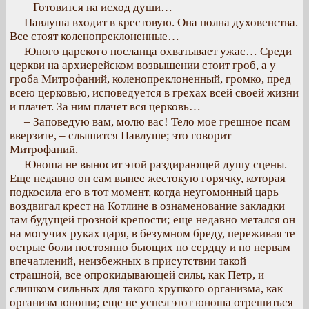
– Готовится на исход души…
Павлуша входит в крестовую. Она полна духовенства.
Все стоят коленопреклоненные…
Юного царского посланца охватывает ужас… Среди
церкви на архиерейском возвышении стоит гроб, а у
гроба Митрофаний, коленопреклоненный, громко, пред
всею церковью, исповедуется в грехах всей своей жизни
и плачет. За ним плачет вся церковь…
– Заповедую вам, молю вас! Тело мое грешное псам
вверзите, – слышится Павлуше; это говорит
Митрофаний.
Юноша не выносит этой раздирающей душу сцены.
Еще недавно он сам вынес жестокую горячку, которая
подкосила его в тот момент, когда неугомонный царь
воздвигал крест на Котлине в ознаменование закладки
там будущей грозной крепости; еще недавно метался он
на могучих руках царя, в безумном бреду, переживая те
острые боли постоянно бьющих по сердцу и по нервам
впечатлений, неизбежных в присутствии такой
страшной, все опрокидывающей силы, как Петр, и
слишком сильных для такого хрупкого организма, как
организм юноши; еще не успел этот юноша отрешиться