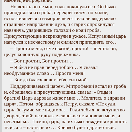
наконец Митрофаний.
Но встать он не мог, силы покинули его. Он было
приподнялся из гроба, перекрестился; но хилое,
испостившееся и изморившееся тело не выдержало
страшных напряжений духа, и старик опрокинулся
навзничь, ударившись головой о край гроба.
Присутствующие вскрикнули в ужасе. Испуганный царь
нагнулся к несчастному и силился приподнять его…
– Прости меня, отче святой, прости! – шептал он,
целуя холодную руку подвижника.
– Бог простит, Бог простит…
– Я был не прав перед тобою… Я сказал
необдуманное слово… Прости меня!
– Бог да благословит тебя, сын мой.
Поддерживаемый царем, Митрофаний встал из гроба
и, обращаясь к присутствующим, сказал: «Отцы и
братия! Царь даровал живот мне… Молитесь о здравии
царя». Потом, обращаясь к Петру, сказал: «Не суди,
царь, безумие мое видимое… Ради тебя я не вступил во
дворец- твой: не идолы еллинские остановили меня, а
невегласы… Помни, царь, на их выях зиждется крепость
твоя, а я – пастырь их… Крепко будет царство твое,