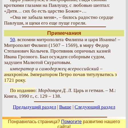
кроткими глазами на Павлушу, с любовью шептал:
«Дитя… сих бо есть царство Божие»…
«Она не забыла меня», – билось радостно сердце
Павлуши, и щеки его еще пуще горели.
Примечания
50
. вспомни митрополита Филиппа и царя Иоанна! –
Митрополит Филипп (1507 – 1569), в миру Федор
Степанович Колычев. Противник опричных казней
Ивана Грозного. Был осужден соборным судом,
задушен Малютой Скуратовым.
император и самодержец всероссийский
–
анахронізм. Імператором Петро почав титулуватись з
1721 року.
По изданию
:
Мордовцев Д. Л.
Царь и гетман. – М.:
Книга, 1990 г., с. 129 – 138.
Предыдущий раздел
|
Выше
|
Следующий раздел
Понравилась страница?
Помогите
развитию нашего
сайта!