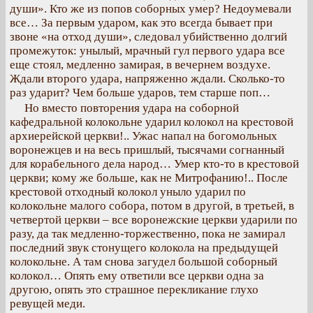
души». Кто же из попов соборных умер? Недоумевали
все… За первым ударом, как это всегда бывает при
звоне «на отход души», следовал убийственно долгий
промежуток: унылый, мрачный гул первого удара все
еще стоял, медленно замирая, в вечернем воздухе.
Ждали второго удара, напряженно ждали. Сколько-то
раз ударит? Чем больше ударов, тем старше поп…
Но вместо повторения удара на соборной
кафедральной колокольне ударил колокол на крестовой
архиерейской церкви!.. Ужас напал на богомольных
воронежцев и на весь пришлый, тысячами согнанный
для корабельного дела народ… Умер кто-то в крестовой
церкви; кому же больше, как не Митрофанию!.. После
крестовой отходный колокол уныло ударил по
колокольне малого собора, потом в другой, в третьей, в
четвертой церкви – все воронежские церкви ударили по
разу, да так медленно-торжественно, пока не замирал
последний звук стонущего колокола на предыдущей
колокольне. А там снова загудел большой соборный
колокол… Опять ему ответили все церкви одна за
другою, опять это страшное перекликание глухо
ревущей меди.