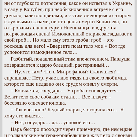
ни от глубокого потрясения, какое он испытал в Украине,
в саду у Кочубея, при необыкновенной встрече с его
дочкою, залитою цветами, и с этим смеющимся сатиром
с лукавыми глазами, ни от сцены смерти Кенигсека, ни
от кровавых сцен штурма Ниеншанца, и вдруг эта
потрясающая сцена! Изможденный старик заглядывает в
свой гроб… Но мало ему этого гроба: гроб – это
роскошь для него! «Вверзите псам тело мое!» Вот где
успокоится изможденное тело…
Разбитый, подавленный этим впечатлением, Павлуша
возвращается к царю бледный, растерянный…
– Ну, что там? Что с Митрофаном? Скончался? –
спрашивает Петр, участливо глядя на своего любимца,
которого еще недавно он с трудом отнял у смерти.
– Кончается, государь… У гроба исповедуется…
Велит тело свое собакам отдать… Все плачут, –
бессвязно отвечает юноша.
– Так внезапно! Бедный старик, я огорчил его… Я
хочу его видеть…
– Нет, государь… да… успокой его…
Царь быстро проходит через приемную, где немецкие
и голландские мастера-корабельщики ждут его с своими