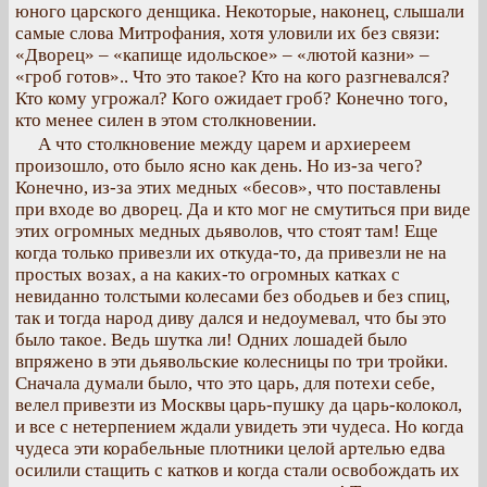
юного царского денщика. Некоторые, наконец, слышали
самые слова Митрофания, хотя уловили их без связи:
«Дворец» – «капище идольское» – «лютой казни» –
«гроб готов».. Что это такое? Кто на кого разгневался?
Кто кому угрожал? Кого ожидает гроб? Конечно того,
кто менее силен в этом столкновении.
А что столкновение между царем и архиереем
произошло, ото было ясно как день. Но из-за чего?
Конечно, из-за этих медных «бесов», что поставлены
при входе во дворец. Да и кто мог не смутиться при виде
этих огромных медных дьяволов, что стоят там! Еще
когда только привезли их откуда-то, да привезли не на
простых возах, а на каких-то огромных катках с
невиданно толстыми колесами без ободьев и без спиц,
так и тогда народ диву дался и недоумевал, что бы это
было такое. Ведь шутка ли! Одних лошадей было
впряжено в эти дьявольские колесницы по три тройки.
Сначала думали было, что это царь, для потехи себе,
велел привезти из Москвы царь-пушку да царь-колокол,
и все с нетерпением ждали увидеть эти чудеса. Но когда
чудеса эти корабельные плотники целой артелью едва
осилили стащить с катков и когда стали освобождать их