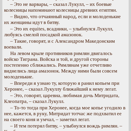
– Это не варвары, – сказал Лукулл, – их боевые
колесницы напоминают колесницы древних египтян.
– Видно, что отчаянный народ, если и молоденькие
их женщины идут в битву.
– Это их equites, всадники, – улыбнулся Лукулл,
любуясь смелой посадкой амазонок.
– Такие, говорят, и с Александром Македонским
воевали.
На левом крыле противников римлян двигалось
войско Тиграна. Войска и той, и другой стороны
постепенно сближались. Римлянам уже отчетливо
виднелись лица амазонок. Между ними были совсем
молоденькие.
– Впереди я узнаю ту, которую я ранил копьем при
Херонее, – сказал Лукуллу ближайший к нему легат.
– Это, говорят, царевна, любимая дочь Митридата,
Клеопатра, – сказал Лукулл.
– То-то тогда при Херонее, когда мое копье угодило в
нее, кажется, в руку, Митридат тотчас же подхватил ее
на своего коня и умчал, – заметил легат.
– И тем потерял битву, – улыбнулся вождь римлян. –