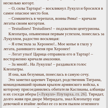
несколько когорт.
– О, силы Тартара! – воскликнул Лукулл и бросился в
самое опасное место боя.
– Сомкнитесь в черепахи, воины Рима! – кричали
легаты своим когортам.
– Testudines! Testudines! – подхватили центурионы.
Клеопатра, опьяненная первым успехом, понеслась за
Лукуллом, радостно восклицая:
– Я отмстила за Херонею!.. Мое копье в глазу у
легата, ранившего меня при Херонее!
– Легат упал! Царица отправила его в Тартар! –
восторженно кричали амазонки.
– За мной!.. На Лукулла! – раздавался голос
Клеопатры.
И она, как безумная, понеслась в самую сечу.
Это заметил царевич Тиридат, родственник Тиграна,
командовавший правым крылом армянского войска, к
которому присоединились обитатели Каспианы, албанцы
и их соседи иберы
[«Лукулл» Плутарха, гл. 26]
. Тиридат,
долго живя при дворе Митридата, знал Клеопатру еще
девочкой и втайне любил ее со всем пылом огненного