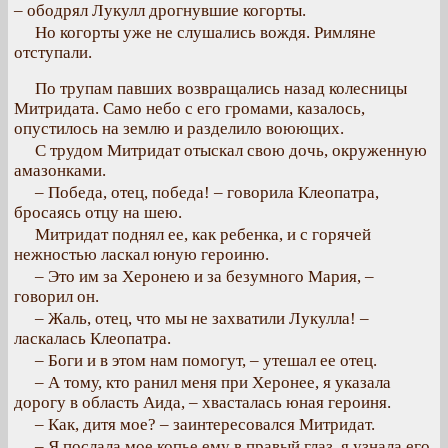
– ободрял Лукулл дрогнувшие когорты.
Но когорты уже не слушались вождя. Римляне
отступали.
По трупам павших возвращались назад колесницы
Митридата. Само небо с его громами, казалось,
опустилось на землю и разделило воюющих.
С трудом Митридат отыскал свою дочь, окруженную
амазонками.
– Победа, отец, победа! – говорила Клеопатра,
бросаясь отцу на шею.
Митридат поднял ее, как ребенка, и с горячей
нежностью ласкал юную героиню.
– Это им за Херонею и за безумного Мария, –
говорил он.
– Жаль, отец, что мы не захватили Лукулла! –
ласкалась Клеопатра.
– Боги и в этом нам помогут, – утешал ее отец.
– А тому, кто ранил меня при Херонее, я указала
дорогу в область Аида, – хвасталась юная героиня.
– Как, дитя мое? – заинтересовался Митридат.
– Я послала мое копье ему в правый глаз, я узнала его,