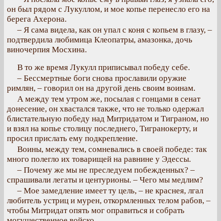
он был рядом с Лукуллом, и мое копье перенесло его на
берега Ахерона.
– Я сама видела, как он упал с коня с копьем в глазу, –
подтвердила любимица Клеопатры, амазонка, дочь
виночерпия Мосхина.
В то же время Лукулл приписывал победу себе.
– Бессмертные боги снова прославили оружие
римлян, – говорил он на другой день своим воинам.
А между тем утром же, посылая с гонцами в сенат
донесение, он хвастался также, что не только одержал
блистательную победу над Митридатом и Тиграном, но
и взял на копье столицу последнего, Тигранокерту, и
просил прислать ему подкрепление.
Воины, между тем, сомневались в своей победе: так
много полегло их товарищей на равнине у Эдессы.
– Почему же мы не преследуем побежденных? –
спрашивали легаты и центурионы. – Чего мы медлим?
– Мое замедление имеет ту цель, – не краснея, лгал
любитель устриц и мурен, откормленных телом рабов, –
чтобы Митридат опять мог оправиться и собрать
могущественное войско…