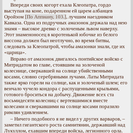
Впереди своих когорт ехала Клеопатра, гордо
выступая на коне, подаренном ей царем албанцев
Оройзом
[По Аппиану, 103.]
, лучшим наездником
Кавказа. Одна из подручных амазонок держала над нею
знамя – высокое древко с золоченым львом наверху.
Этот знаменоносец в коротенькой юбочке из белого
виссона должен был неотлучно, во время битвы,
следовать за Клеопатрой, чтобы амазонки знали, где их
«царица».
Вправо от амазонок двигалось понтийское войско с
Митридатом во главе, стоявшим на золоченой
колеснице, сверкавшей на солнце убийственными
косами, словно серебряными лучами. Латы Митридата
также ярко горели на солнце, как и золоченый шлем; его
венчало чучело кондора с распущенными крыльями,
готового броситься на добычу. Движение всех ста
восьмидесяти колесниц с вертевшимися вместе
колесами и сверкавшими на солнце косами поразило
римлян удивлением.
– Ничего подобного я не видел у других варваров, –
заметил гигантского роста самнитянин, державший над
Лукуллом, ехавшим впереди войска, легионного орла.