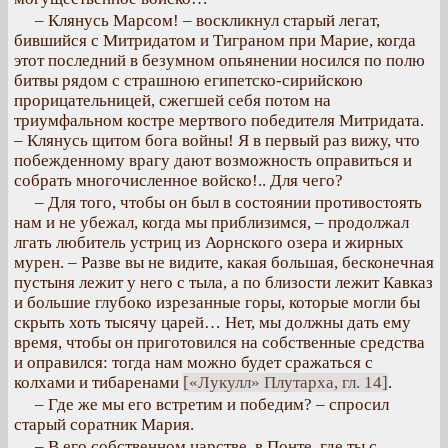
– Клянусь Марсом! – воскликнул старый легат,
бившийся с Митридатом и Тиграном при Марие, когда
этот последний в безумном опьянении носился по полю
битвы рядом с страшною египетско-сирийскою
прорицательницей, сжегшей себя потом на
триумфальном костре мертвого победителя Митридата.
– Клянусь щитом бога войны! Я в первый раз вижу, что
побежденному врагу дают возможность оправиться и
собрать многочисленное войско!.. Для чего?
– Для того, чтобы он был в состоянии противостоять
нам и не убежал, когда мы приблизимся, – продолжал
лгать любитель устриц из Аорнского озера и жирных
мурен. – Разве вы не видите, какая большая, бесконечная
пустыня лежит у него с тыла, а по близости лежит Кавказ
и большие глубоко изрезанные горы, которые могли бы
скрыть хоть тысячу царей… Нет, мы должны дать ему
время, чтобы он приготовился на собственные средства
и оправился: тогда нам можно будет сражаться с
колхами и тибаренами
[«Лукулл» Плутарха, гл. 14]
.
– Где же мы его встретим и победим? – спросил
старый соратник Мария.
– В его собственном царстве, в Понте, где ты с