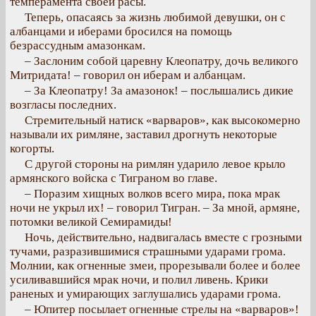
темперамента своей расы.
Теперь, опасаясь за жизнь любимой девушки, он с
албанцами и иберами бросился на помощь
безрассудным амазонкам.
– Заслоним собой царевну Клеопатру, дочь великого
Митридата! – говорил он иберам и албанцам.
– За Клеопатру! За амазонок! – послышались дикие
возгласы последних.
Стремительный натиск «варваров», как высокомерно
называли их римляне, заставил дрогнуть некоторые
когорты.
С другой стороны на римлян ударило левое крыло
армянского войска с Тиграном во главе.
– Поразим хищных волков всего мира, пока мрак
ночи не укрыл их! – говорил Тигран. – За мной, армяне,
потомки великой Семирамиды!
Ночь, действительно, надвигалась вместе с грозными
тучами, разразившимися страшными ударами грома.
Молнии, как огненные змеи, прорезывали более и более
усиливавшийся мрак ночи, и полил ливень. Крики
раненых и умирающих заглушались ударами грома.
– Юпитер посылает огненные стрелы на «варваров»!