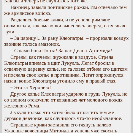
Как бы и теперь не случилось того же.
Наконец, завыли понтийские рожки. Им отвечало тем
же армянское войско.
Раздались боевые клики, и не успели римляне
опомниться, как амазонки вынеслись вперед, натягивая
луки.
– За царицу!.. За рану Клеопатры! – прорезали воздух
звонкие голоса амазонок.
– С нами боги Понта! За нас Диана-Артемида!
Стрелы, как пчелы, жужжали в воздухе. Стрела
Клеопатры впилась в щит Лукулла. Легат бросил в
отважную царевну копье, но та ловко отбила его щитком
и послала свое копье в противника. Легат опрокинулся
назад: копье Клеопатры угодило ему в правый глаз.
– Это за Херонею!
Другое копье Клеопатры ударило в грудь Лукулла, но
со звоном отскочило от кованных лат молодого вождя
железного Рима.
Лукулл только что хотел было отплатить тем же
дерзкой девчонке, как случилось что-то необычайное.
Страшные крики заставили его глянуть налево.
Ужасные колесницы Митридата успели уже скосить