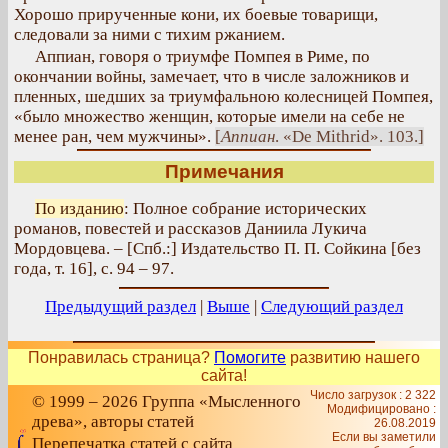
Хорошо прирученные кони, их боевые товарищи,
следовали за ними с тихим ржанием.
Аппиан, говоря о триумфе Помпея в Риме, по
окончании войны, замечает, что в числе заложников и
пленных, шедших за триумфальною колесницей Помпея,
«было множество женщин, которые имели на себе не
менее ран, чем мужчины».
[
Аппиан
. «De Mithrid». 103.]
Примечания
По изданию
: Полное собрание исторических
романов, повестей и рассказов Даниила Лукича
Мордовцева. – [Спб.:] Издательство П. П. Сойкина [без
года, т. 16], с. 94 – 97.
Предыдущий раздел
|
Выше
|
Следующий раздел
Понравилась страница?
Помогите
развитию нашего
сайта!
Число загрузок : 2 322
© 1999 – 2026 Группа «Мысленного
Модифицировано :
древа», авторы статей
26.08.2019
Если вы заметили
Перепечатка статей с сайта