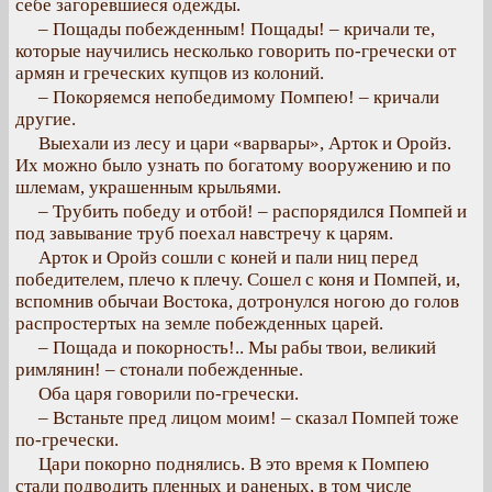
себе загоревшиеся одежды.
– Пощады побежденным! Пощады! – кричали те,
которые научились несколько говорить по-гречески от
армян и греческих купцов из колоний.
– Покоряемся непобедимому Помпею! – кричали
другие.
Выехали из лесу и цари «варвары», Арток и Оройз.
Их можно было узнать по богатому вооружению и по
шлемам, украшенным крыльями.
– Трубить победу и отбой! – распорядился Помпей и
под завывание труб поехал навстречу к царям.
Арток и Оройз сошли с коней и пали ниц перед
победителем, плечо к плечу. Сошел с коня и Помпей, и,
вспомнив обычаи Востока, дотронулся ногою до голов
распростертых на земле побежденных царей.
– Пощада и покорность!.. Мы рабы твои, великий
римлянин! – стонали побежденные.
Оба царя говорили по-гречески.
– Встаньте пред лицом моим! – сказал Помпей тоже
по-гречески.
Цари покорно поднялись. В это время к Помпею
стали подводить пленных и раненых, в том числе