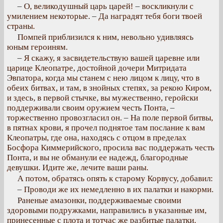
– О, великодушный царь царей! – воскликнули с
умилением некоторые. – Да наградят тебя боги твоей
страны.
Помпей приблизился к ним, невольно удивляясь
юным героиням.
– Я скажу, я засвидетельствую вашей царевне или
царице Клеопатре, достойной дочери Митридата
Эвпатора, когда мы станем с нею лицом к лицу, что в
обеих битвах, и там, в знойных степях, за рекою Киром,
и здесь, в первой стычке, вы мужественно, геройски
поддерживали своим оружием честь Понта, –
торжественно провозгласил он. – На поле первой битвы,
в пятнах крови, я прочел поднятое там послание к вам
Клеопатры, где она, находясь с отцом в пределах
Босфора Киммерийского, просила вас поддержать честь
Понта, и вы не обманули ее надежд, благородные
девушки. Идите же, лечите ваши раны.
А потом, обратясь опять к старому Корвусу, добавил:
– Проводи же их немедленно в их палатки и накорми.
Раненые амазонки, поддерживаемые своими
здоровыми подружками, направились в указанные им,
принесенные с плота и тотчас же разбитые палатки.