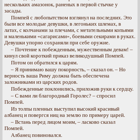
нескольких амазонок, раненых в первой стычке у
засады.
Помпей с любопытством взглянул на последних. Это
были все молодые девушки, в легоньких шлемах, в
латах, с колчанами за плечами, с метательными копьями
и маленькими «сагарисами», боевыми секирами в руках.
Девушки упорно сохраняли при себе оружие.
– Почтение к побежденным, мужественным девам! –
кинул свой короткий приказ великодушный Помпей.
Потом он обратился к царям.
– Я принимаю вашу покорность, – сказал он. – Но
верность ваша Риму должна быть обеспечена
заложниками из царских родов.
Побежденные поклонились, приложив руки к сердцу.
– С вами ли благородный Горолес? – спросил
Помпей.
Из толпы пленных выступил высокий красивый
албанец и повергся ниц на землю по примеру царей.
– Встань перед лицом моим, – ласково сказал
Помпей.
Албанец повиновался.