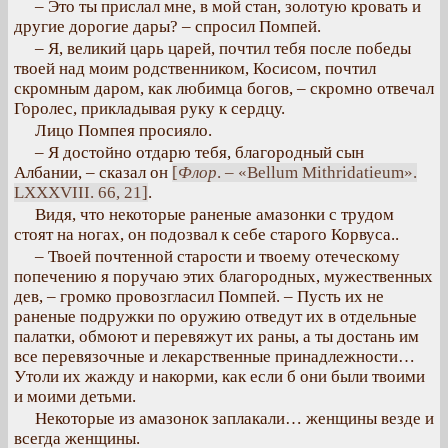
– Это ты прислал мне, в мой стан, золотую кровать и
другие дорогие дары? – спросил Помпей.
– Я, великий царь царей, почтил тебя после победы
твоей над моим родственником, Косисом, почтил
скромным даром, как любимца богов, – скромно отвечал
Горолес, прикладывая руку к сердцу.
Лицо Помпея просияло.
– Я достойно отдарю тебя, благородный сын
Албании, – сказал он
[
Флор
. – «Bellum Mithridatieum».
LXXXVIII. 66, 21]
.
Видя, что некоторые раненые амазонки с трудом
стоят на ногах, он подозвал к себе старого Корвуса..
– Твоей почтенной старости и твоему отеческому
попечению я поручаю этих благородных, мужественных
дев, – громко провозгласил Помпей. – Пусть их не
раненые подружки по оружию отведут их в отдельные
палатки, обмоют и перевяжут их раны, а ты достань им
все перевязочные и лекарственные принадлежности…
Утоли их жажду и накорми, как если б они были твоими
и моими детьми.
Некоторые из амазонок заплакали… женщины везде и
всегда женщины.