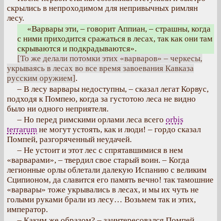
скрылись в непроходимом для непривычных римлян
лесу.
«Варвары эти, – говорит Аппиан, – страшны, когда
с ними приходится сражаться в лесах, так как они там
скрываются и подкрадываются».
[То же делали потомки этих «варваров» – черкесы,
укрываясь в лесах во все время завоевания Кавказа
русским оружием]
.
– В лесу варвары недоступны, – сказал легат Корвус,
подходя к Помпею, когда за густотою леса не видно
было ни одного неприятеля.
– Но перед римскими орлами леса всего
orbis
terrarum
не могут устоять, как и люди! – гордо сказал
Помпей, разгоряченный неудачей.
– Не устоит и этот лес с спрятавшимися в нем
«варварами», – твердил свое старый воин. – Когда
легионные орлы облетали далекую Испанию с великим
Сципионом, да славится его память вечно! так тамошние
«варвары» тоже укрывались в лесах, и мы их чуть не
голыми руками брали из лесу… Возьмем так и этих,
император.
– Каким же образом? – заинтересовался Помпей.