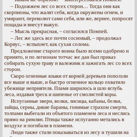
– Подожжем лес со всех сторон… Тогда они как
скорпионы, что жалят себя, когда окружены огнем, и
умирают, переколют сами себя, или же, вернее, попросят
пощады и внесут выкуп.
– Мысль прекрасная, – согласился Помпей.
– Лес же здесь все почти сосновый, – продолжал
Корвус, – вспыхнет, как сухая солома.
Предложение старого воина было всеми одобрено и
принято, и по легионам тотчас же дан был приказ
собирать сухую траву и валежник и зажигать лес со всех
сторон.
Скоро огненные языки от корней деревьев поползли
все выше и выше, и быстро огненное кольцо охватило
убежище неприятеля. Пламя ширилось и шло вглубь
леса, издавая треск и шипенье от смолистой коры.
Испуганные звери, волки, лисицы, кабаны, белки,
зайцы, серны, дикие бараны, гонимые страхом смерти,
толпами выбегали из объятого пламенем леса и неслись
прямо на римлян. Птицы также испуганно метались в
воздухе и погибали в пламени.
Люди также стали показываться из лесу и тушили на