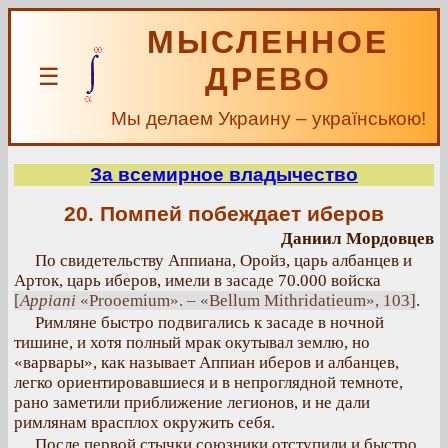
МЫСЛЕННОЕ
ДРЕВО
☰
Мы делаем Украину – українською!
За всемирное владычество
20. Помпей побеждает иберов
Даниил Мордовцев
По свидетельству Аппиана, Оройз, царь албанцев и
Арток, царь иберов, имели в засаде 70.000 войска
[
Appiani
«Prooemium». – «Bellum Mithridatieum», 103]
.
Римляне быстро подвигались к засаде в ночной
тишине, и хотя полный мрак окутывал землю, но
«варвары», как называет Аппиан иберов и албанцев,
легко ориентировавшиеся и в непроглядной темноте,
рано заметили приближение легионов, и не дали
римлянам врасплох окружить себя.
После первой стычки союзники отступили и быстро