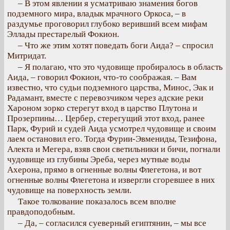
– В этом явлении я усматриваю знамения богов
подземного мира, владык мрачного Оркоса, – в
раздумье проговорил глубоко веривший всем мифам
Эллады престарелый Фокион.
– Что же этим хотят поведать боги Аида? – спросил
Митридат.
– Я полагаю, что это чудовище пробиралось в область
Аида, – говорил Фокион, что-то соображая. – Вам
известно, что судьи подземного царства, Минос, Эак и
Радамант, вместе с перевозчиком через адские реки
Хароном зорко стерегут вход в царство Плутона и
Прозерпины… Цербер, стерегущий этот вход, ранее
Парк, Фурий и судей Аида усмотрел чудовище и своим
лаем остановил его. Тогда Фурии-Эвмениды, Тезифона,
Алекта и Мегера, взяв свои светильники и бичи, погнали
чудовище из глубины Эреба, через мутные воды
Ахерона, прямо в огненные волны Флегетона, и вот
огненные волны Флегетона и извергли сгоревшее в них
чудовище на поверхность земли.
Такое толкование показалось всем вполне
правдоподобным.
– Да, – согласился суеверный египтянин, – мы все