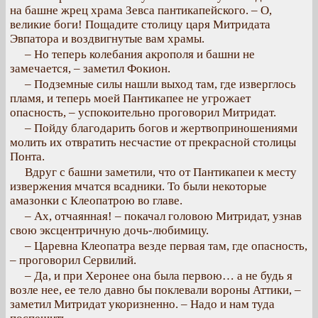
на башне жрец храма Зевса пантикапейского. – О,
великие боги! Пощадите столицу царя Митридата
Эвпатора и воздвигнутые вам храмы.
– Но теперь колебания акрополя и башни не
замечается, – заметил Фокион.
– Подземные силы нашли выход там, где изверглось
пламя, и теперь моей Пантикапее не угрожает
опасность, – успокоительно проговорил Митридат.
– Пойду благодарить богов и жертвоприношениями
молить их отвратить несчастие от прекрасной столицы
Понта.
Вдруг с башни заметили, что от Пантикапеи к месту
извержения мчатся всадники. То были некоторые
амазонки с Клеопатрою во главе.
– Ах, отчаянная! – покачал головою Митридат, узнав
свою эксцентричную дочь-любимицу.
– Царевна Клеопатра везде первая там, где опасность,
– проговорил Сервилий.
– Да, и при Херонее она была первою… а не будь я
возле нее, ее тело давно бы поклевали вороны Аттики, –
заметил Митридат укоризненно. – Надо и нам туда