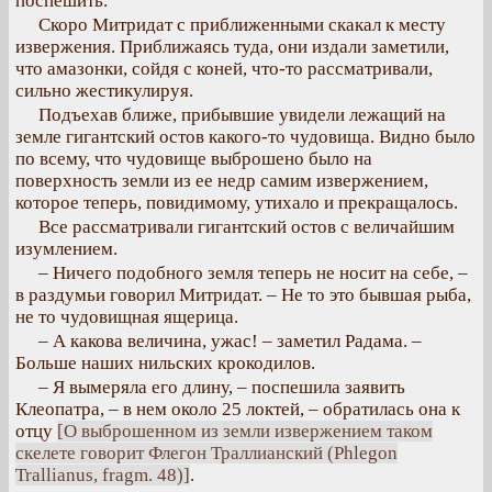
поспешить.
Скоро Митридат с приближенными скакал к месту
извержения. Приближаясь туда, они издали заметили,
что амазонки, сойдя с коней, что-то рассматривали,
сильно жестикулируя.
Подъехав ближе, прибывшие увидели лежащий на
земле гигантский остов какого-то чудовища. Видно было
по всему, что чудовище выброшено было на
поверхность земли из ее недр самим извержением,
которое теперь, повидимому, утихало и прекращалось.
Все рассматривали гигантский остов с величайшим
изумлением.
– Ничего подобного земля теперь не носит на себе, –
в раздумьи говорил Митридат. – Не то это бывшая рыба,
не то чудовищная ящерица.
– А какова величина, ужас! – заметил Радама. –
Больше наших нильских крокодилов.
– Я вымеряла его длину, – поспешила заявить
Клеопатра, – в нем около 25 локтей, – обратилась она к
отцу
[О выброшенном из земли извержением таком
скелете говорит Флегон Траллианский (Phlegon
Trallianus, fragm. 48)]
.