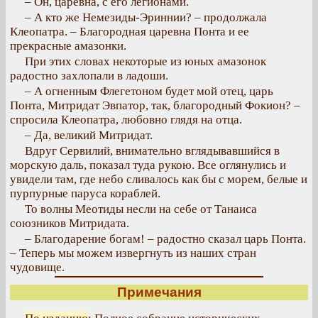
– Он, царевна, с его легионами.
– А кто же Немезиды-Эриннии? – продолжала
Клеопатра. – Благородная царевна Понта и ее
прекрасные амазонки.
При этих словах некоторые из юных амазонок
радостно захлопали в ладоши.
– А огненным Флегетоном будет мой отец, царь
Понта, Митридат Эвпатор, так, благородный Фокион? –
спросила Клеопатра, любовно глядя на отца.
– Да, великий Митридат.
Вдруг Сервилий, внимательно вглядывавшийся в
морскую даль, показал туда рукою. Все оглянулись и
увидели там, где небо сливалось как бы с морем, белые и
пурпурные паруса кораблей.
То волны Меотиды несли на себе от Танаиса
союзников Митридата.
– Благодарение богам! – радостно сказал царь Понта.
– Теперь мы можем извергнуть из наших стран
чудовище.
Примечания