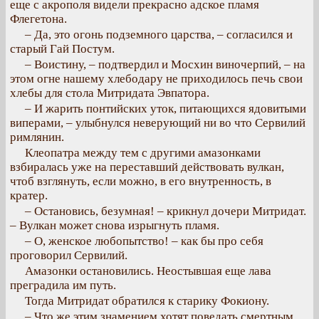
еще с акрополя видели прекрасно адское пламя
Флегетона.
– Да, это огонь подземного царства, – согласился и
старый Гай Постум.
– Воистину, – подтвердил и Мосхин виночерпий, – на
этом огне нашему хлебодару не приходилось печь свои
хлебы для стола Митридата Эвпатора.
– И жарить понтийских уток, питающихся ядовитыми
виперами, – улыбнулся неверующий ни во что Сервилий
римлянин.
Клеопатра между тем с другими амазонками
взбиралась уже на переставший действовать вулкан,
чтоб взглянуть, если можно, в его внутренность, в
кратер.
– Остановись, безумная! – крикнул дочери Митридат.
– Вулкан может снова изрыгнуть пламя.
– О, женское любопытство! – как бы про себя
проговорил Сервилий.
Амазонки остановились. Неостывшая еще лава
преградила им путь.
Тогда Митридат обратился к старику Фокиону.
– Что же этим знамением хотят поведать смертным