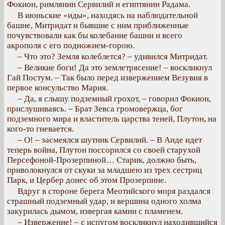
Фокион, римлянин Сервилий и египтянин Радама.
В июньские «иды», находясь на наблюдательной
башне, Митридат и бывшие с ним приближенные
почувствовали как бы колебание башни и всего
акрополя с его подножием-горою.
– Что это? Земля колеблется? – удивился Митридат.
– Великие боги! Да это землетрясение! – воскликнул
Гай Постум. – Так было перед извержением Везувия в
первое консульство Мария.
– Да, я слышу подземный грохот, – говорил Фокион,
прислушиваясь. – Брат Зевса громовержца, бог
подземного мира и властитель царства теней, Плутон, на
кого-то гневается.
– О! – засмеялся шутник Сервилий. – В Аиде идет
теперь война, Плутон поссорился со своей старухой
Персефоной-Прозерпиной… Старик, должно быть,
приволокнулся от скуки за младшею из трех сестриц
Парк, и Цербер донес об этом Прозерпине.
Вдруг в стороне берега Меотийского моря раздался
страшный подземный удар, и вершина одного холма
закурилась дымом, извергая камни с пламенем.
– Извержение! – с испугом воскликнул находившийся