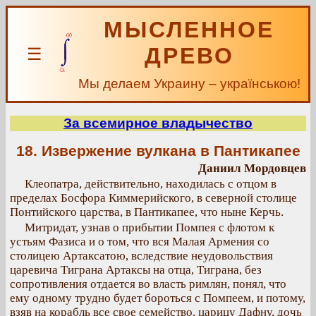
МЫСЛЕННОЕ
ДРЕВО
☰
Мы делаем Украину – українською!
За всемирное владычество
18. Извержение вулкана в Пантикапее
Даниил Мордовцев
Клеопатра, действительно, находилась с отцом в
пределах Босфора Киммерийского, в северной столице
Понтийского царства, в Пантикапее, что ныне Керчь.
Митридат, узнав о прибытии Помпея с флотом к
устьям Фазиса и о том, что вся Малая Армения со
столицею Артаксатою, вследствие неудовольствия
царевича Тиграна Артаксы на отца, Тиграна, без
сопротивления отдается во власть римлян, понял, что
ему одному трудно будет бороться с Помпеем, и потому,
взяв на корабль все свое семейство, царицу Дафну, дочь