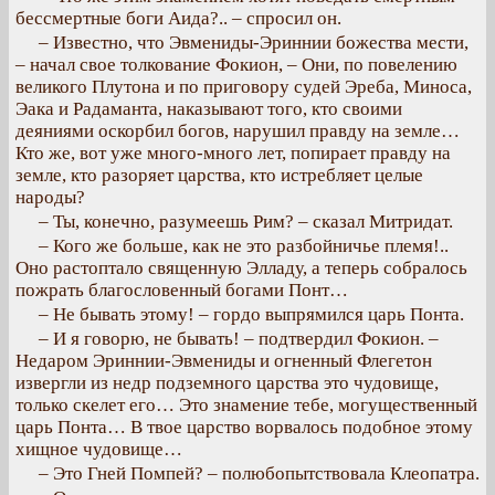
бессмертные боги Аида?.. – спросил он.
– Известно, что Эвмениды-Эриннии божества мести,
– начал свое толкование Фокион, – Они, по повелению
великого Плутона и по приговору судей Эреба, Миноса,
Эака и Радаманта, наказывают того, кто своими
деяниями оскорбил богов, нарушил правду на земле…
Кто же, вот уже много-много лет, попирает правду на
земле, кто разоряет царства, кто истребляет целые
народы?
– Ты, конечно, разумеешь Рим? – сказал Митридат.
– Кого же больше, как не это разбойничье племя!..
Оно растоптало священную Элладу, а теперь собралось
пожрать благословенный богами Понт…
– Не бывать этому! – гордо выпрямился царь Понта.
– И я говорю, не бывать! – подтвердил Фокион. –
Недаром Эриннии-Эвмениды и огненный Флегетон
извергли из недр подземного царства это чудовище,
только скелет его… Это знамение тебе, могущественный
царь Понта… В твое царство ворвалось подобное этому
хищное чудовище…
– Это Гней Помпей? – полюбопытствовала Клеопатра.