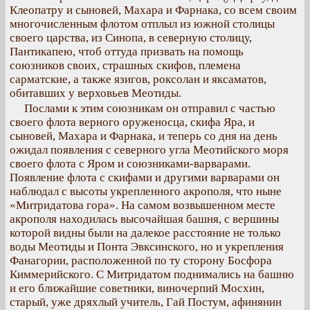
Клеопатру и сыновей, Махара и Фарнака, со всем своим
многочисленным флотом отплыл из южной столицы
своего царства, из Синопа, в северную столицу,
Пантикапею, чтоб оттуда призвать на помощь
союзников своих, страшных скифов, племена
сарматские, а также язигов, роксолан и яксаматов,
обитавших у верховьев Меотиды.
Послами к этим союзникам он отправил с частью
своего флота верного оруженосца, скифа Яра, и
сыновей, Махара и Фарнака, и теперь со дня на день
ожидал появления с северного угла Меотийского моря
своего флота с Яром и союзниками-варварами.
Появление флота с скифами и другими варварами он
наблюдал с высоты укрепленного акрополя, что ныне
«Митридатова гора». На самом возвышенном месте
акрополя находилась высочайшая башня, с вершины
которой видны были на далекое расстояние не только
воды Меотиды и Понта Эвксинского, но и укрепления
Фанагории, расположенной по ту сторону Босфора
Киммерийского. С Митридатом поднимались на башню
и его ближайшие советники, виночерпий Мосхин,
старый, уже дряхлый учитель, Гай Постум, афинянин