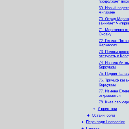
продолжает пох
69. Новый подст
Чигирине
70. Отряд Мороз
занимает Чигири
71. Морозенко о
Оксану
72. Гетман Потоц
Черкассах
73. Поляки реша
отступать к Кор
74. Начало битв
Корсунем
75. Подвиг Галаг
76. Триумф каза
Корсунем
77. Измена Елен
открывается
78. Киев свободе
+
У пристани
+
Останні орли
+
Переклади і переспіви
+
Галерея