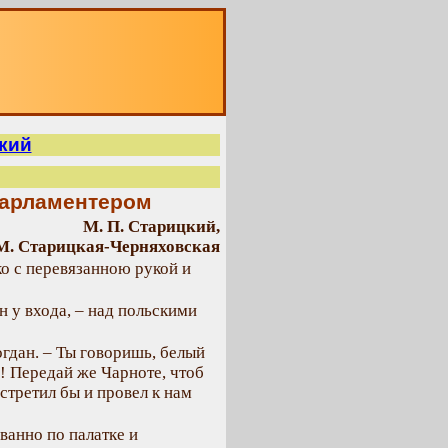
О
кий
парламентером
М. П. Старицкий,
М. Старицкая-Черняховская
о с перевязанною рукой и
 у входа, – над польскими
огдан. – Ты говоришь, белый
и! Передай же Чарноте, чтоб
стретил бы и провел к нам
ванно по палатке и