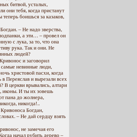
ных битвой, усталых,
и они тебя, когда пристанут
ы теперь боишься за казаков,
Богдан. – Не надо зверства,
подпанки, а эти… – провел он
ную с лука, за то, что она
тиву рука. Так и они. Не
винных людей?
 Кривонос и заговорил
 самые невинные люди,
очь христовой пасхи, когда
ь в Переяслав и вырезали всех
? В церкви врывались, алтари
, иконы. И ты их зовешь
от пана до жолнера,
когда, никогда!..
 Кривоноса Богдан,
ловах. – Не дай сердцу взять
ривонос, не замечая его
 Когда начал рубить дерево –