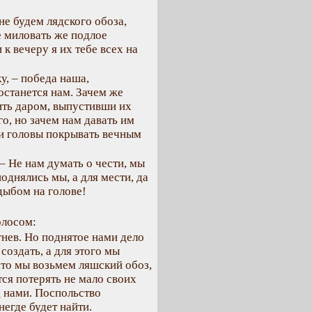
не будем лядского обоза,
е миловать же подлое
к вечеру я их тебе всех на
у, – победа наша,
достанется нам. Зачем же
ить даром, выпустивши их
о, но зачем нам давать им
и головы покрывать вечным
 – Не нам думать о чести, мы
однялись мы, а для мести, да
 дыбом на голове!
олосом:
гнев. Но поднятое нами дело
создать, а для этого мы
что мы возьмем ляшский обоз,
тся потерять не мало своих
д нами. Поспольство
негде будет найти.