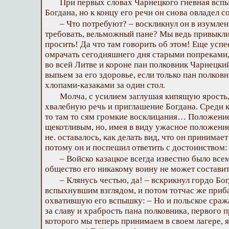
При первых словах Чарнецкого гневная вспы
Богдана, но к концу его речи он снова овладел с
– Что потребуют? – воскликнул он в изумлен
требовать, вельможный пане? Мы ведь привыкли 
просить! Да что там говорить об этом! Еще успе
омрачать сегодняшнего дня старыми попреками, 
во всей Литве и короне пан полковник Чарнецкий
выпьем за его здоровье, если только пан полковн
хлопами-казаками за один стол.
Молча, с усилием заглушая кипящую ярость
хвалебную речь и приглашение Богдана. Среди к
то там то сям громкие восклицания… Положени
щекотливым, но, имея в виду ужасное положение
не. оставалось, как делать вид, что он принимает
потому он и поспешил ответить с достоинством:
– Войско казацкое всегда известно было все
общество его никакому воину не может составит
– Клянусь честью, да! – вскрикнул гордо Бо
вспыхнувшим взглядом, и потом тотчас же приба
охватившую его вспышку: – Но и польское сраж
за славу и храбрость пана полковника, первого 
которого мы теперь принимаем в своем лагере, 