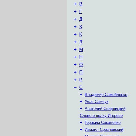
+
В
+
Г
+
Д
+
З
+
К
+
Л
+
М
+
Н
+
О
+
П
+
Р
–
С
+
Владимир Самойленко
+
Улас Самчук
+
Анатолий Свидницкий
Слово о полку Игореве
+
Герасим Соколенко
+
Измаил Срезневский