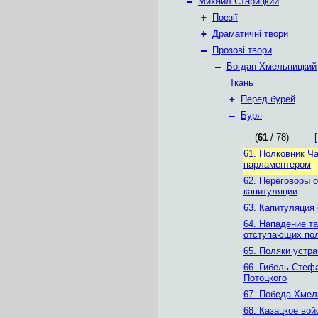
–
Михаил Старицкий
+
Поезії
+
Драматичні твори
–
Прозові твори
–
Богдан Хмельницкий
Ткань
+
Перед бурей
–
Буря
(
61
/ 78)
[
61. Полковник Ч
парламентером
62. Переговоры о
капитуляции
63. Капитуляция
64. Нападение та
отступающих по
65. Поляки устр
66. Гибель Стеф
Потоцкого
67. Победа Хмел
68. Казацкое вой