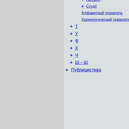
+
Студії
Алфавитный указатель
Хронологический указател
+
Т
+
У
+
Ф
+
Х
+
Ч
+
Ш – Щ
+
Публицистика