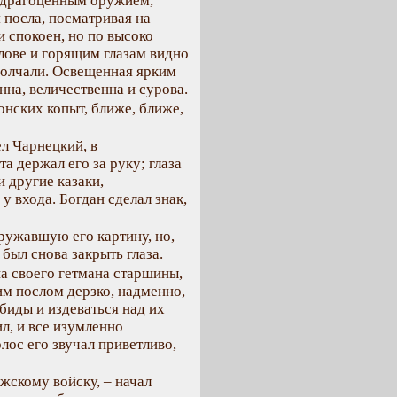
 драгоценным оружием,
 посла, посматривая на
и спокоен, но по высоко
лове и горящим глазам видно
молчали. Освещенная ярким
нна, величественна и сурова.
нских копыт, ближе, ближе,
л Чарнецкий, в
а держал его за руку; глаза
 другие казаки,
 входа. Богдан сделал знак,
ружавшую его картину, но,
ыл снова закрыть глаза.
а своего гетмана старшины,
им послом дерзко, надменно,
биды и издеваться над их
л, и все изумленно
ос его звучал приветливо,
жскому войску, – начал