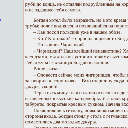
руби до конца, не оставляй подрубленным на ко
и не задавило тебя самого.
ь
Богдан хотел было возразить, но в это врем
трубы; полог поднялся, и появившийся на порог
– Пан посол польский уже в нашем обозе.
– Кто? Кто такой? – спросил порывисто Богд
– Полковник Чарнецкий.
– Чарнецкий? Наш злейший ненавистник? Ха
ксендзами, мы должны устроить такому высоко
Гей, джура! – хлопнул Богдан в ладоши.
Вошел казак.
– Оповести сейчас моих чигиринцев, чтобы 
заговорил он торопливо. – Всю старшину сюда по
джуры, скорей!
Через пять минут вся палатка осветилась де
вставленных в высокие канделябры. У столов к
табуреты, покрытые красным сукном. Начала вх
Поклонившись гетману, полковники молча ос
стороны входа. Богдан стоял у стола с гетманско
поместились два молодых джуры.