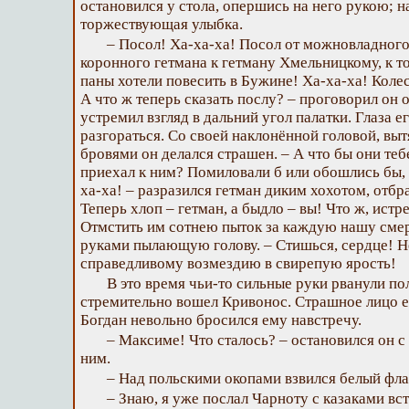
остановился у стола, опершись на него рукою; н
торжествующая улыбка.
– Посол! Ха-ха-ха! Посол от можновладного
коронного гетмана к гетману Хмельницкому, к т
паны хотели повесить в Бужине! Ха-ха-ха! Коле
А что ж теперь сказать послу? – проговорил он 
устремил взгляд в дальний угол палатки. Глаза 
разгораться. Со своей наклонённой головой, вы
бровями он делался страшен. – А что бы они тебе
приехал к ним? Помиловали б или обошлись бы,
ха-ха! – разразился гетман диким хохотом, отбр
Теперь хлоп – гетман, а быдло – вы! Что ж, истре
Отмстить им сотнею пыток за каждую нашу смерт
руками пылающую голову. – Стишься, сердце! Н
справедливому возмездию в свирепую ярость!
В это время чьи-то сильные руки рванули пол
стремительно вошел Кривонос. Страшное лицо ег
Богдан невольно бросился ему навстречу.
– Максиме! Что сталось? – остановился он 
ним.
– Над польскими окопами взвился белый флаг
– Знаю, я уже послал Чарноту с казаками вс