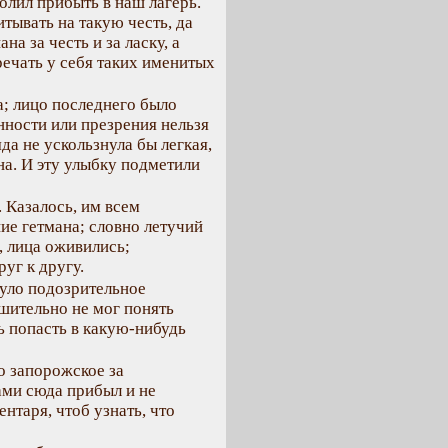
олил прибыть в наш лагерь.
итывать на такую честь, да
а за честь и за ласку, а
речать у себя таких именитых
а; лицо последнего было
нности или презрения нельзя
да не ускользнула бы легкая,
на. И эту улыбку подметили
 Казалось, им всем
ие гетмана; словно летучий
, лица оживились;
уг к другу.
нуло подозрительное
ешительно не мог понять
ь попасть в какую-нибудь
о запорожское за
ами сюда прибыл и не
нтаря, чтоб узнать, что