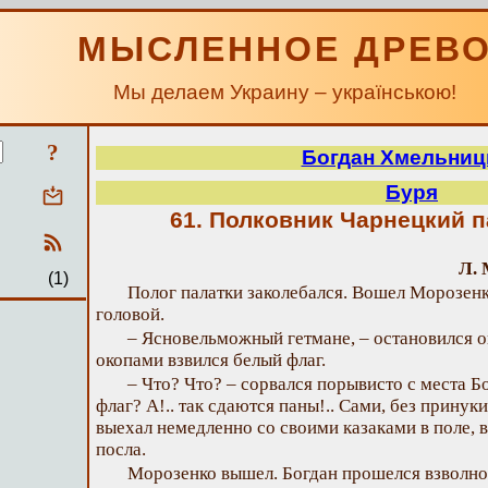
МЫСЛЕННОЕ ДРЕВ
Мы делаем Украину – українською!
?
Богдан Хмельниц
Буря
61. Полковник Чарнецкий 
Л. 
(1)
Полог палатки заколебался. Вошел Морозенк
головой.
– Ясновельможный гетмане, – остановился он
окопами взвился белый флаг.
– Что? Что? – сорвался порывисто с места Б
флаг? А!.. так сдаются паны!.. Сами, без принук
выехал немедленно со своими казаками в поле, в
посла.
Морозенко вышел. Богдан прошелся взволно