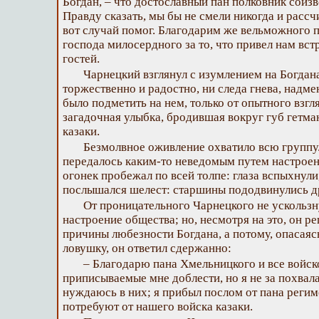
Богдан, – что достославный пан полковник соизв
Правду сказать, мы бы не смели никогда и рассч
вот случай помог. Благодарим же вельможного пан
господа милосердного за то, что привел нам вст
гостей.
Чарнецкий взглянул с изумлением на Богдан
торжественно и радостно, ни следа гнева, надме
было подметить на нем, только от опытного взгля
загадочная улыбка, бродившая вокруг губ гетма
казаки.
Безмолвное оживление охватило всю группу.
передалось каким-то неведомым путем настроен
огонек пробежал по всей толпе: глаза вспыхнули
послышался шелест: старшины пододвинулись др
От проницательного Чарнецкого не ускольз
настроение общества; но, несмотря на это, он р
причины любезности Богдана, а потому, опасаяс
ловушку, он ответил сдержанно:
– Благодарю пана Хмельницкого и все войск
приписываемые мне доблести, но я не за похвал
нуждаюсь в них; я прибыл послом от пана региме
потребуют от нашего войска казаки.