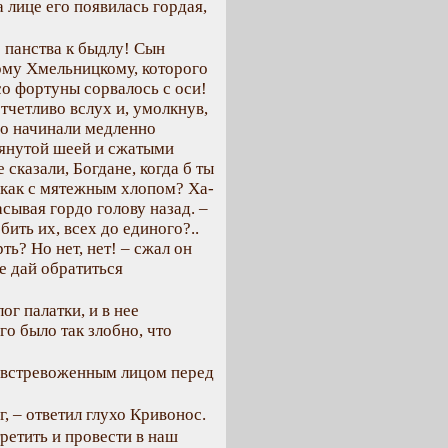
а лице его появилась гордая,
 панства к быдлу! Сын
ому Хмельницкому, которого
со фортуны сорвалось с оси!
отчетливо вслух и, умолкнув,
его начинали медленно
тянутой шеей и сжатыми
 сказали, Богдане, когда б ты
 как с мятежным хлопом? Ха-
асывая гордо голову назад. –
бить их, всех до единого?..
ь? Но нет, нет! – сжал он
е дай обратиться
ог палатки, и в нее
о было так злобно, что
с встревоженным лицом перед
, – ответил глухо Кривонос.
третить и провести в наш