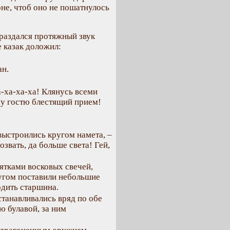
рне, чтоб оно не пошатнулось
я раздался протяжный звук
е казак доложил:
ан.
-ха-ха-ха! Клянусь всеми
му гостю блестящий прием!
выстроились кругом намета, –
звать, да больше света! Гей,
сятками восковых свечей,
ругом поставили небольшие
одить старшина.
танавливались вряд по обе
ю булавой, за ним