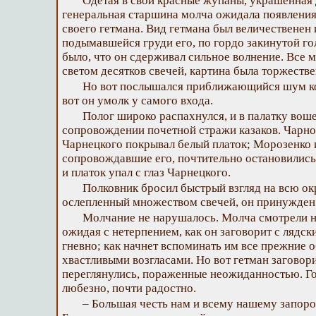
Одетая в свои красные жупаны, украшенная
генеральная старшина молча ожидала появления
своего гетмана. Вид гетмана был величественен 
подымавшейся груди его, по гордо закинутой го
было, что он сдерживал сильное волнение. Все 
светом десятков свечей, картина была торжестве
Но вот послышался приближающийся шум ко
вот он умолк у самого входа.
Полог широко распахнулся, и в палатку воше
сопровождении почетной стражи казаков. Чарнот
Чарнецкого покрывал белый платок; Морозенко и
сопровождавшие его, почтительно остановились у
и платок упал с глаз Чарнецкого.
Полковник бросил быстрый взгляд на всю ок
ослепленный множеством свечей, он принужден б
Молчание не нарушалось. Молча смотрели н
ожидая с нетерпением, как он заговорит с лядск
гневно; как начнет вспоминать им все прежние о
хвастливыми возгласами. Но вот гетман заговори
переглянулись, пораженные неожиданностью. Гол
любезно, почти радостно.
– Большая честь нам и всему нашему запоро