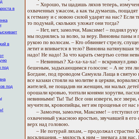
од
– Хорошо, ты щадишь ляхов теперь, измучен
ароста в
охваченных ужасом, а как ты думаешь, пощадят л
к гетману и с новою силой ударят на нас? Если т
енка
то подумай, скольких уложат они тогда?
н
– Нет, нет, замолчи, Максиме! – поднял руку 
тыскивает
мы поднялись за волю, за веру. Виновны паны и 
рукою по волосам. – Кто обвиняет стрелу, спущен
кий в
летит и впивается в тело? Виновна натянувшая те
надо! Не надо! За что карать смертью сотни не
ют
суню
– Невинных? Ха-ха-ха-ха! – вскрикнул дико
бешеным, задыхающимся голосом: – А не эти ли
ы под
Богдане, под проводом Самуила Лаща в святую н
ана
все казаки стояли на молитве в церкви, ворвалис
жителей, не пощадив ни женщин, ни малых детей
ков под
орошали кровью, топтали конями хоругви, пасхи
ы
невинными! Ты! Ты! Все они изверги, все звери, 
мучители, кровопийцы, нет им прощенья от нас ни
н!
– Замолчи, замолчи, Максиме! – отступил от
охваченный ужасною яростью, звучавшей в его с
верх над головою.
– Не потурай ляхам, – продолжал страстно К
восклицания, – милость к ним – зневага для нас.