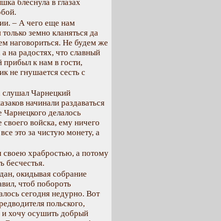
шка блеснула в глазах
обой.
ии. – А чего еще нам
только земно кланяться да
ем наговориться. Не будем же
а на радостях, что славный
 прибыл к нам в гости,
ик не гнушается сесть с
, слушал Чарнецкий
азаков начинали раздаваться
е Чарнецкого делалось
 своего войска, ему ничего
 все это за чистую монету, а
м своею храбростью, а потому
ь бесчестья.
гдан, окидывая собрание
вил, чтоб побороть
алось сегодня недурно. Вот
предводителя польского,
я и хочу осушить добрый