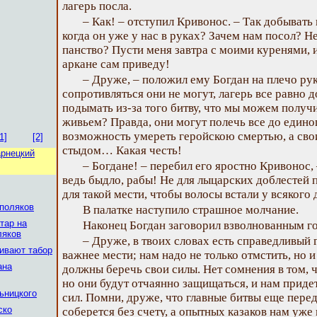
лагерь посла.
– Как! – отступил Кривонос. – Так добывать 
когда он уже у нас в руках? Зачем нам посол? Н
панство? Пусти меня завтра с моими куренями, и 
аркане сам приведу!
– Друже, – положил ему Богдан на плечо рук
сопротивляться они не могут, лагерь все равно 
подымать из-за того битву, что мы можем получ
живьем? Правда, они могут полечь все до единог
возможность умереть геройскою смертью, а сво
1]
[2]
стыдом… Какая честь!
арнецкий
– Богдане! – перебил его яростно Кривонос,
ведь быдло, рабы! Не для лыцарских доблестей п
для такой мести, чтобы волосы встали у всякого
 поляков
В палатке наступило страшное молчание.
тар на
Наконец Богдан заговорил взволнованным г
ляков
– Друже, в твоих словах есть справедливый 
аивают табор
важнее мести; нам надо не только отмстить, но и 
ана
должны беречь свои силы. Нет сомнения в том, 
но они будут отчаянно защищаться, и нам приде
ьницкого
сил. Помни, друже, что главные битвы еще пере
ско
соберется без счету, а опытных казаков нам уже 