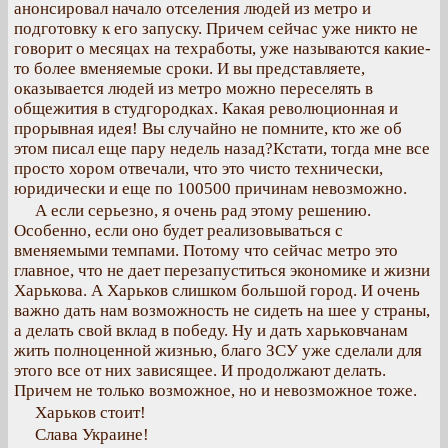
анонсировал начало отселения людей из метро и
подготовку к его запуску. Причем сейчас уже никто не
говорит о месяцах на техработы, уже называются какие-
то более вменяемые сроки. И вы представляете,
оказывается людей из метро можно переселять в
общежития в студгородках. Какая революционная и
прорывная идея! Вы случайно не помните, кто же об
этом писал еще пару недель назад?Кстати, тогда мне все
просто хором отвечали, что это чисто технически,
юридически и еще по 100500 причинам невозможно.
А если серьезно, я очень рад этому решению.
Особенно, если оно будет реализовываться с
вменяемыми темпами. Потому что сейчас метро это
главное, что не дает перезапуститься экономике и жизни
Харькова. А Харьков слишком большой город. И очень
важно дать нам возможность не сидеть на шее у страны,
а делать свой вклад в победу. Ну и дать харьковчанам
жить полноценной жизнью, благо ЗСУ уже сделали для
этого все от них зависящее. И продолжают делать.
Причем не только возможное, но и невозможное тоже.
Харьков стоит!
Слава Украине!