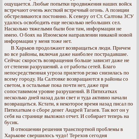
ощущается. Любые попытки продвижения наших войск
встречают очень жесткий встречный огонь. А позиции
обстреливаются постоянно. К северу от Ст. Салтова ЗСУ
удалось освободить еще несколько небольших сел.
Насколько тяжелыми были бои там, информации не
имею. О боях на Изюмском направлении никакой новой
информации у меня тоже нет.
В Харьков продолжают возвращаться люди. Причем
во все районы, включая даже наиболее пострадавшие.
Сейчас скорость возвращения больше зависит даже не
от степени разрушений. а от работы сетей. Благо
непосредственная угроза прилетов резко снизилась по
всему городу. На Салтовке возвращаются в районы со
светом, в остальные пока почти нет, даже при
сопоставимом уровне разрушений. В Пятихатках
несколько дней назад дали свет и туда активно начали
возвращаться. Кстати, я некоторое время назад писал по
Пятихаткам о сборе денег Андрей Тагаев. Так вот он у
себя на странице выложил отчет. И собирает теперь на
бусик.
В отношении решения транспортной проблемы в
Харькове свершилось чудо! Терехов сегодня