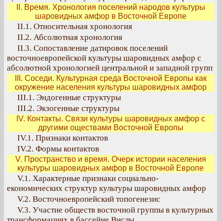
II. Время. Хронология поселений народов культуры
шаровидных амфор в Восточной Европе
II.1. Относительная хронология
II.2. Абсолютная хронология
II.3. Сопоставление датировок поселений
восточноевропейской культуры шаровидных амфор с
абсолютной хронологией центральной и западной групп
III. Соседи. Культурная среда Восточной Европы как
окружение населения культуры шаровидных амфор
III.1. Эндогенные структуры
III.2. Экзогенные структуры
IV. Контакты. Связи культуры шаровидных амфор с
другими оществами Восточной Европы
IV.1. Признаки контактов
IV.2. Формы контактов
V. Пространство и время. Очерк истории населения
культуры шаровидных амфор в Восточной Европе
V.1. Характерные признаки социально-
економических структур культуры шаровидных амфор
V.2. Восточноевропейский топогенезис
V.3. Участие обществ восточной группы в культурных
трансформациях в бассейне Вислы