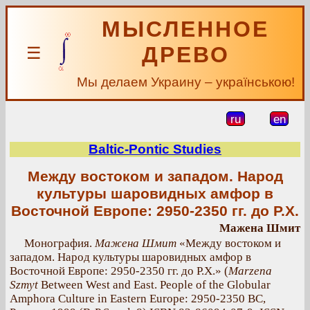
МЫСЛЕННОЕ
ДРЕВО
☰
Мы делаем Украину – українською!
ru
en
Baltic-Pontic Studies
Между востоком и западом. Народ
культуры шаровидных амфор в
Восточной Европе: 2950-2350 гг. до Р.Х.
Мажена Шмит
Монография.
Мажена Шмит
«Между востоком и
западом. Народ культуры шаровидных амфор в
Восточной Европе: 2950-2350 гг. до Р.Х.» (
Marzena
Szmyt
Between West and East. People of the Globular
Amphora Culture in Eastern Europe: 2950-2350 BC,