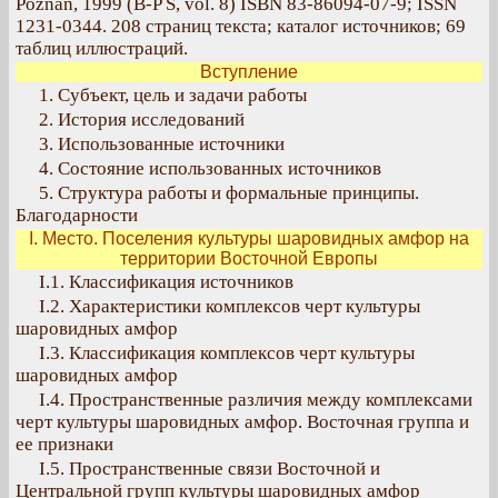
Poznan, 1999 (B-P S, vol. 8) ISBN 83-86094-07-9; ISSN
1231-0344. 208 страниц текста; каталог источников; 69
таблиц иллюстраций.
Вступление
1. Субъект, цель и задачи работы
2. История исследований
3. Использованные источники
4. Состояние использованных источников
5. Структура работы и формальные принципы.
Благодарности
I. Место. Поселения культуры шаровидных амфор на
территории Восточной Европы
I.1. Классификация источников
I.2. Характеристики комплексов черт культуры
шаровидных амфор
I.3. Классификация комплексов черт культуры
шаровидных амфор
I.4. Пространственные различия между комплексами
черт культуры шаровидных амфор. Восточная группа и
ее признаки
I.5. Пространственные связи Восточной и
Центральной групп культуры шаровидных амфор