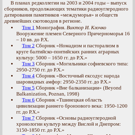
В планах редколлегии на 2003 и 2004 годы – выпуск
сборников, продолжающих тематики радиоуглеродного
датирования памятников «междуморья» и обществ
древнейших скотоводов в регионе.
Том 1
Монография.
Виктор И. Клочко
Вооружение племен Северного Причерноморья 16
– 10 вв. до Р.Х.
Том 2
Сборник «Номадизм и пасторализм в
круге балтийско-понтийских ранних аграрных
культур: 5000 – 1650 гг. до Р.Х.»
Том 3
Сборник «Могильники софиевского типа:
2950-2750 гг. до Р.Х.»
Том 4
Сборник «Восточный ексодус народа
шаровидных амфор: 2950-2350 гг. до Р.Х.»
Том 5
Сборник «Вне балканизации» (Beyond
Balkanization, Poznan, 1998)
Том 6
Сборник «Тшинецкая область
цивилизации раннего бронзового века: 1950-1200
гг. до Р.Х.»
Том 7
Сборник «Основы радиоуглеродной
хронологии культур между Вислой и Днепром:
3150-1850 гг. до Р.Х.»