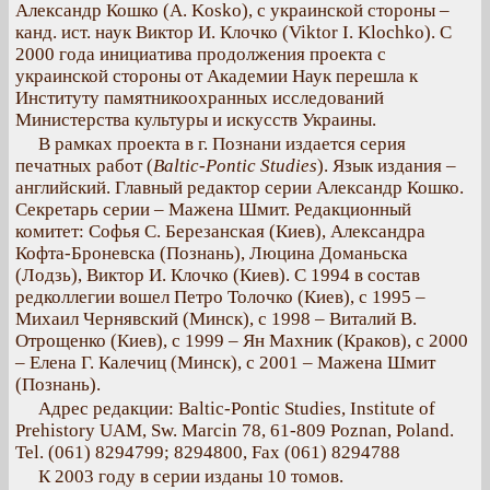
Александр Кошко (A. Kosko), с украинской стороны –
канд. ист. наук Виктор И. Клочко (Viktor I. Klochko). С
2000 года инициатива продолжения проекта с
украинской стороны от Академии Наук перешла к
Институту памятникоохранных исследований
Министерства культуры и искусств Украины.
В рамках проекта в г. Познани издается серия
печатных работ (
Baltic-Pontic Studies
). Язык издания –
английский. Главный редактор серии Александр Кошко.
Секретарь серии – Мажена Шмит. Редакционный
комитет: Софья С. Березанская (Киев), Александра
Кофта-Броневска (Познань), Люцина Доманьска
(Лодзь), Виктор И. Клочко (Киев). С 1994 в состав
редколлегии вошел Петро Толочко (Киев), с 1995 –
Михаил Чернявский (Минск), c 1998 – Виталий В.
Отрощенко (Киев), с 1999 – Ян Махник (Краков), с 2000
– Елена Г. Калечиц (Минск), с 2001 – Мажена Шмит
(Познань).
Адрес редакции: Baltic-Pontic Studies, Institute of
Prehistory UAM, Sw. Marcin 78, 61-809 Poznan, Poland.
Tel. (061) 8294799; 8294800, Fax (061) 8294788
К 2003 году в серии изданы 10 томов.