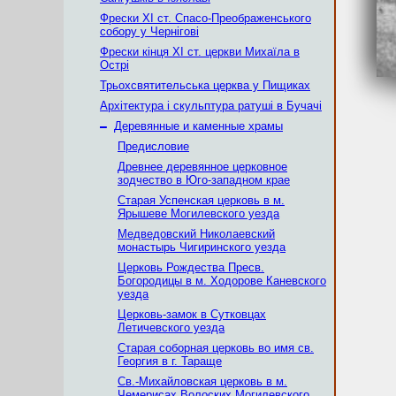
Фрески ХІ ст. Спасо-Преображенського
собору у Чернігові
Фрески кінця ХІ ст. церкви Михаїла в
Острі
Трьохсвятительська церква у Пищиках
Архітектура і скульптура ратуші в Бучачі
–
Деревянные и каменные храмы
Предисловие
Древнее деревянное церковное
зодчество в Юго-западном крае
Старая Успенская церковь в м.
Ярышеве Могилевского уезда
Медведовский Николаевский
монаcтырь Чигиринского уезда
Церковь Рождества Пресв.
Богородицы в м. Ходорове Каневского
уезда
Церковь-замок в Сутковцах
Летичевского уезда
Старая соборная церковь во имя св.
Георгия в г. Тараще
Св.-Михайловская церковь в м.
Чемерисах Волоских Могилевского