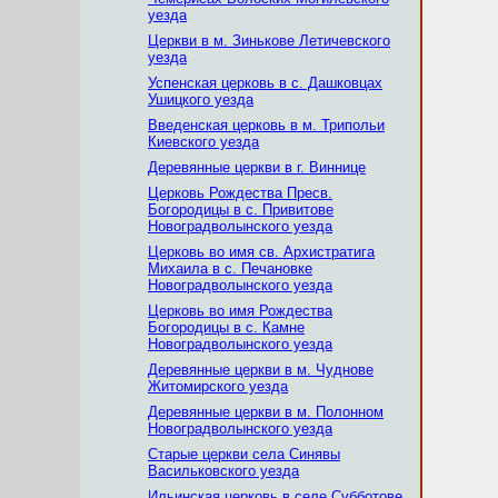
уезда
Церкви в м. Зинькове Летичевского
уезда
Успенская церковь в с. Дашковцах
Ушицкого уезда
Введенская церковь в м. Трипольи
Киевского уезда
Деревянные церкви в г. Виннице
Церковь Рождества Пресв.
Богородицы в с. Привитове
Новоградволынского уезда
Церковь во имя св. Архистратига
Михаила в с. Печановке
Новоградволынского уезда
Церковь во имя Рождеcтва
Богородицы в с. Камне
Новоградволынского уезда
Деревянные церкви в м. Чуднове
Житомирского уезда
Деревянные церкви в м. Полонном
Новоградволынcкого уезда
Старые церкви села Синявы
Васильковского уезда
Ильинская церковь в селе Субботове