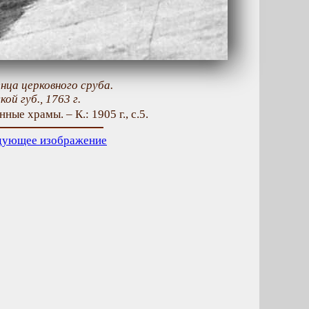
венца церковного сруба.
ой губ., 1763 г.
ные храмы. – К.: 1905 г., с.5.
дующее изображение