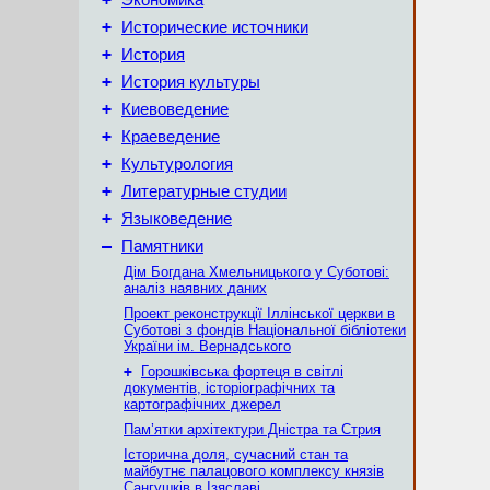
Экономика
+
Исторические источники
+
История
+
История культуры
+
Киевоведение
+
Краеведение
+
Культурология
+
Литературные студии
+
Языковедение
–
Памятники
Дім Богдана Хмельницького у Суботові:
аналіз наявних даних
Проект реконструкції Іллінської церкви в
Суботові з фондів Національної бібліотеки
України ім. Вернадського
+
Горошківська фортеця в світлі
документів, історіографічних та
картографічних джерел
Пам’ятки архітектури Дністра та Стрия
Історична доля, сучасний стан та
майбутнє палацового комплексу князів
Сангушків в Ізяславі