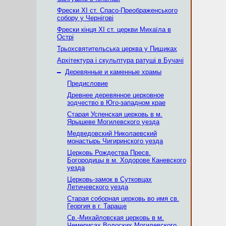
Фрески ХІ ст. Спасо-Преображенського
собору у Чернігові
Фрески кінця ХІ ст. церкви Михаїла в
Острі
Трьохсвятительська церква у Пищиках
Архітектура і скульптура ратуші в Бучачі
–
Деревянные и каменные храмы
Предисловие
Древнее деревянное церковное
зодчество в Юго-западном крае
Старая Успенская церковь в м.
Ярышеве Могилевского уезда
Медведовский Николаевский
монаcтырь Чигиринского уезда
Церковь Рождества Пресв.
Богородицы в м. Ходорове Каневского
уезда
Церковь-замок в Сутковцах
Летичевского уезда
Старая соборная церковь во имя св.
Георгия в г. Тараще
Св.-Михайловская церковь в м.
Чемерисах Волоских Могилевского