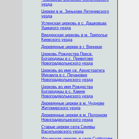
уезда
Церкви в м. Зинькове Летичевского
уезда
Успенская церковь в с. Дашковцах
Ушицкого уезда
Введенская церковь в м. Трипольи
Киевского уезда
Деревянные церкви в г. Виннице
Церковь Рождества Пресв.
Богородицы в с. Привитове
Новоградволынского уезда
Церковь во имя св. Архистратига
Михаила в с. Печановке
Новоградволынского уезда
Церковь во имя Рождеcтва
Богородицы в с. Камне
Новоградволынского уезда
Деревянные церкви в м. Чуднове
Житомирского уезда
Деревянные церкви в м. Полонном
Новоградволынcкого уезда
Старые церкви села Синявы
Васильковского уезда
Ильинская церковь в селе Субботове