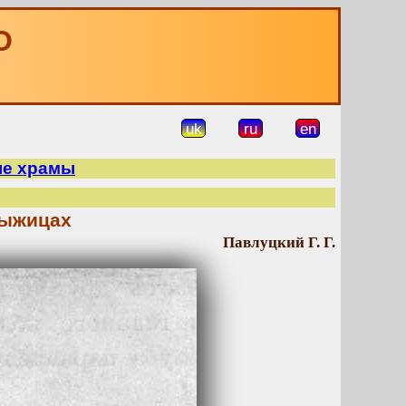
О
uk
ru
en
ые храмы
дыжицах
Павлуцкий Г. Г.