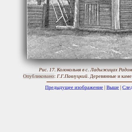
Рис. 17. Колокольня в с. Ладыжицах Радомы
Опубликовано
:
Г.Г.Павлуцкий
. Деревянные и камен
Предыдущее изображение
|
Выше
|
Сле