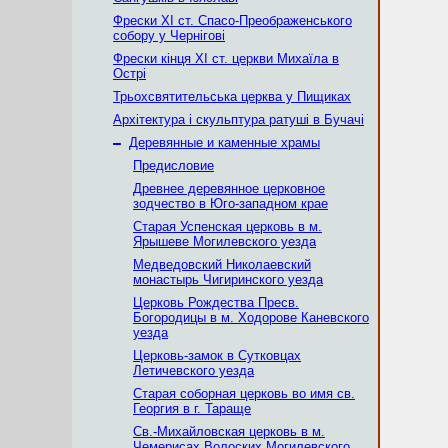
Фрески ХІ ст. Спасо-Преображенського
собору у Чернігові
Фрески кінця ХІ ст. церкви Михаїла в
Острі
Трьохсвятительська церква у Пищиках
Архітектура і скульптура ратуші в Бучачі
–
Деревянные и каменные храмы
Предисловие
Древнее деревянное церковное
зодчество в Юго-западном крае
Старая Успенская церковь в м.
Ярышеве Могилевского уезда
Медведовский Николаевский
монаcтырь Чигиринского уезда
Церковь Рождества Пресв.
Богородицы в м. Ходорове Каневского
уезда
Церковь-замок в Сутковцах
Летичевского уезда
Старая соборная церковь во имя св.
Георгия в г. Тараще
Св.-Михайловская церковь в м.
Чемерисах Волоских Могилевского