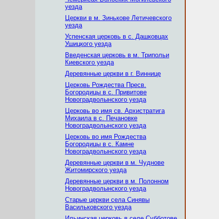
уезда
Церкви в м. Зинькове Летичевского
уезда
Успенская церковь в с. Дашковцах
Ушицкого уезда
Введенская церковь в м. Трипольи
Киевского уезда
Деревянные церкви в г. Виннице
Церковь Рождества Пресв.
Богородицы в с. Привитове
Новоградволынского уезда
Церковь во имя св. Архистратига
Михаила в с. Печановке
Новоградволынского уезда
Церковь во имя Рождеcтва
Богородицы в с. Камне
Новоградволынского уезда
Деревянные церкви в м. Чуднове
Житомирского уезда
Деревянные церкви в м. Полонном
Новоградволынcкого уезда
Старые церкви села Синявы
Васильковского уезда
Ильинская церковь в селе Субботове