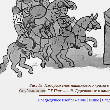
Рис. 19. Изображение пятиглавого храма в
Опубликовано
:
Г.Г.Павлуцкий
. Деревянные и камен
Предыдущее изображение
|
Выше
|
Сле