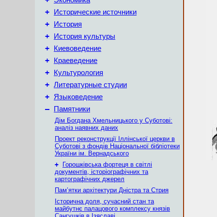
Экономика
+
Исторические источники
+
История
+
История культуры
+
Киевоведение
+
Краеведение
+
Культурология
+
Литературные студии
+
Языковедение
–
Памятники
Дім Богдана Хмельницького у Суботові:
аналіз наявних даних
Проект реконструкції Іллінської церкви в
Суботові з фондів Національної бібліотеки
України ім. Вернадського
+
Горошківська фортеця в світлі
документів, історіографічних та
картографічних джерел
Пам’ятки архітектури Дністра та Стрия
Історична доля, сучасний стан та
майбутнє палацового комплексу князів
Сангушків в Ізяславі