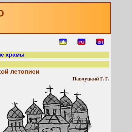
О
uk
ru
en
ые храмы
ой летописи
Павлуцкий Г. Г.