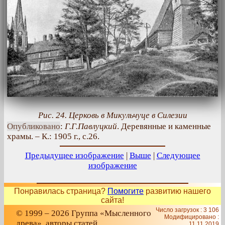
Рис. 24. Церковь в Микульчуце в Силезии
Опубликовано
:
Г.Г.Павлуцкий
. Деревянные и каменные
храмы. – К.: 1905 г., с.26.
Предыдущее изображение
|
Выше
|
Следующее
изображение
Понравилась страница?
Помогите
развитию нашего
сайта!
Число загрузок : 3 106
© 1999 – 2026 Группа «Мысленного
Модифицировано :
древа», авторы статей
11.11.2019