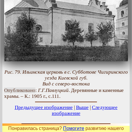
Рис. 79. Ильинская церковь в с. Субботове Чигиринского
уезда Киевской губ.
Вид с северо-востока
Опубликовано
:
Г.Г.Павлуцкий
. Деревянные и каменные
храмы. – К.: 1905 г., с.111.
Предыдущее изображение
|
Выше
|
Следующее
изображение
Понравилась страница?
Помогите
развитию нашего