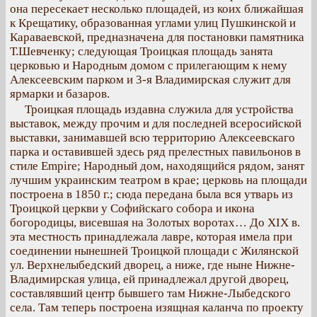
она пересекает несколько площадей, из коих ближайшая
к Крещатику, образованная углами улиц Пушкинской и
Караваевской, предназначена для постановки памятника
Т.Шевченку; следующая Троицкая площадь занята
церковью и Народным домом с прилегающим к нему
Алексеевским парком и 3-я Владимирская служит для
ярмарки и базаров.
Троицкая площадь издавна служила для устройства
выставок, между прочим и для последней всеросийской
выставки, занимавшей всю территорию Алексеевскаго
парка и оставившей здесь ряд прелестных павильонов в
стиле Empire; Народный дом, находящийся рядом, занят
лучшим украинским театром в крае; церковь на площади
построена в 1850 г.; сюда передана была вся утварь из
Троицкой церкви у Софийскаго собора и икона
богородицы, висевшая на Золотых воротах… До XIX в.
эта местность принадлежала лавре, которая имела при
соединении нынешней Троицкой площади с Жилянской
ул. Верхнелыбедский дворец, а ниже, где ныне Нижне-
Владимирская улица, ей принадлежал другой дворец,
составлявший центр бывшего там Нижне-Лыбедского
села. Там теперь построена изящная каланча по проекту