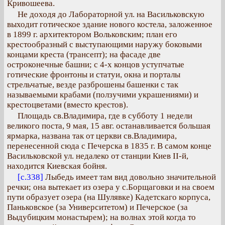
Кривошеева.
Не доходя до Лабораторной ул. на Васильковскую
выходит готическое здание нового костела, заложенное
в 1899 г. архитектором Вольковским; план его
крестообразный с выступающими наружу боковыми
концами креста (трансепт); на фасаде две
остроконечные башни; с 4-х концов уступчатые
готические фронтоны и статуи, окна и порталы
стрельчатые, везде разброшены башенки с так
называемыми крабами (ползучими украшениями) и
крестоцветами (вместо крестов).
Площадь св.Владимира, где в субботу 1 недели
великого поста, 9 мая, 15 авг. останавливается большая
ярмарка, названа так от церкви св.Владимира,
перенесенной сюда с Печерска в 1835 г. В самом конце
Васильковской ул. недалеко от станции Киев ІІ-й,
находится Киевская бойня.
[с.338]
Лыбедь имеет там вид довольно значительной
речки; она вытекает из озера у с.Борщаговки и на своем
пути образует озера (на Шулявке) Кадетскаго корпуса,
Паньковское (за Университетом) и Печерское (за
Выдубицким монастырем); на волнах этой когда то