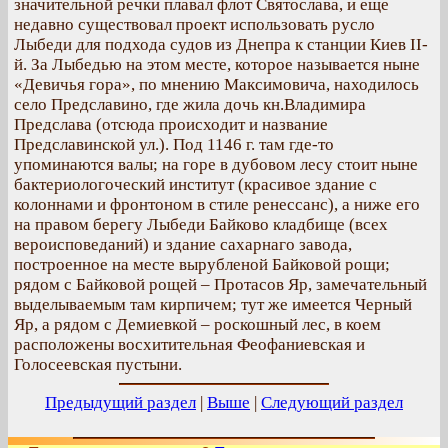
значительной речки плавал флот Святослава, и еще
недавно существовал проект использовать русло
Лыбеди для подхода судов из Днепра к станции Киев II-
й. За Лыбедью на этом месте, которое называется ныне
«Девичья гора», по мнению Максимовича, находилось
село Предславино, где жила дочь кн.Владимира
Предслава (отсюда происходит и название
Предславинской ул.). Под 1146 г. там где-то
упоминаются валы; на горе в дубовом лесу стоит ныне
бактериологоческий институт (красивое здание с
колоннами и фронтоном в стиле ренессанс), а ниже его
на правом берегу Лыбеди Байково кладбище (всех
вероисповеданий) и здание сахарнаго завода,
построенное на месте вырубленой Байковой рощи;
рядом с Байковой рощей – Протасов Яр, замечательный
выделываемым там кирпичем; тут же имеется Черный
Яр, а рядом с Демиевкой – роскошный лес, в коем
расположены восхитительная Феофаниевская и
Голосеевская пустыни.
Предыдущий раздел
|
Выше
|
Следующий раздел