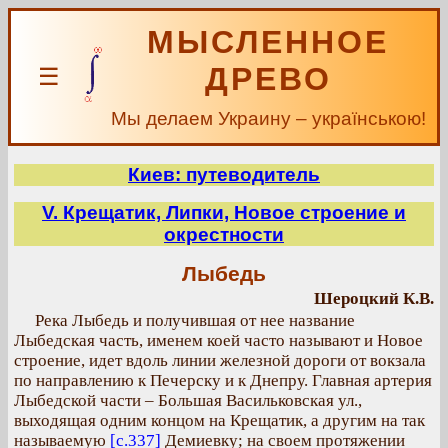
МЫСЛЕННОЕ
ДРЕВО
☰
Мы делаем Украину – українською!
Киев: путеводитель
V. Крещатик, Липки, Новое строение и
окрестности
Лыбедь
Шероцкий К.В.
Река Лыбедь и получившая от нее название
Лыбедская часть, именем коей часто называют и Новое
строение, идет вдоль линии железной дороги от вокзала
по направлению к Печерску и к Днепру. Главная артерия
Лыбедской части – Большая Васильковская ул.,
выходящая одним концом на Крещатик, а другим на так
называемую
[с.337]
Демиевку; на своем протяжении