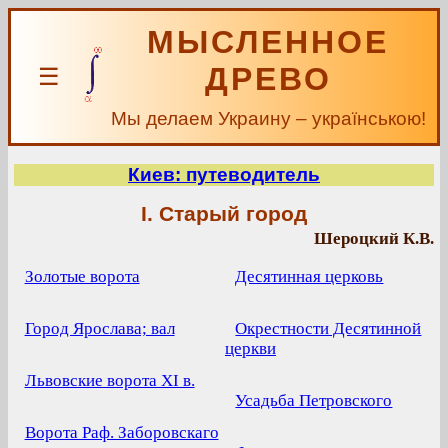
МЫСЛЕННОЕ
ДРЕВО
☰
Мы делаем Украину – українською!
Киев: путеводитель
I. Старый город
Шероцкий К.В.
Золотые ворота
Десятинная церковь
Город Ярослава; вал
Окрестности Десятинной
церкви
Львовские ворота XI в.
Усадьба Петровского
Ворота Раф. Заборовскаго