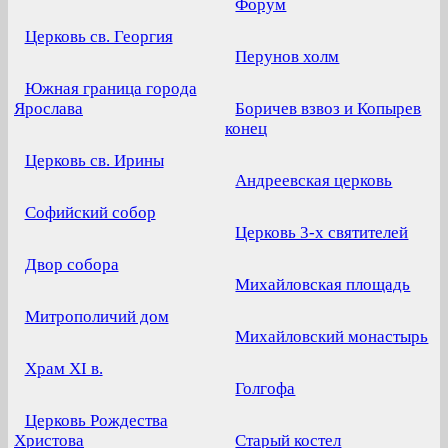
Форум
Церковь св. Георгия
Перунов холм
Южная граница города
Ярослава
Боричев взвоз и Копырев
конец
Церковь св. Ирины
Андреевская церковь
Софийский собор
Церковь 3-х святителей
Двор собора
Михайловская площадь
Митрополичий дом
Михайловский монастырь
Храм XI в.
Голгофа
Церковь Рождества
Христова
Старый костел