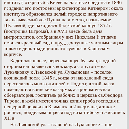
институт, открытый в Киеве на частные средства в 1896
г.; здания его построены архитектором Китнером; около
института образовался целый городок; напротив него
так называемый лес Пушкина и место, называемое
Шулявкой, где находился Кадетский корпус 1852 г.
(постройка Штрома), а в XVII здесь была дача
митрополитов, отобранная у них Николаем І; от дачи
остался красивый сад и пруд, доступные частным лицам
только в день традиционнаго гулянья в Кадетском
корпусе.
Кадетское шоссе, пересекающее бульвар, с одной
стороны направляется к вокзалу, а с другой – на
Лукьяновку к Львовской ул. Лукьяновка – поселок,
возникший после 1845 г., когда от наводнений сюда
переселилось много жителей с Подола; в этой части
помещаются воинские казармы, астрономическая
обсерватория, госпиталь рабочих и церковь св.Феодора
Тирона, в коей имеется точная копия гроба господня и
пещерной церкви св.Климента в Инкермане, а также
роспись, подделывающаяся под византийскую живопись
XII в.
На Львовской ул. – главной на Лукьяновке – при