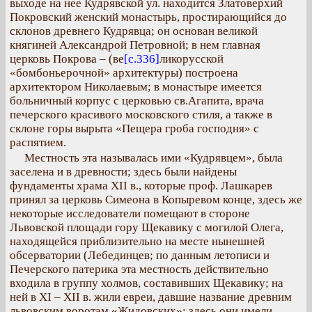
выходе на нее Кудрявской ул. находится Златоверхий
Покровский женский монастырь, простирающийся до
склонов древнего Кудрявца; он основан великой
княгиней Александрой Петровной; в нем главная
церковь Покрова – (ве
[с.336]
ликорусской
«бомбоньерочной» архитектуры) построена
архитектором Николаевым; в монастыре имеется
больничный корпус с церковью св.Агапита, врача
печерского красивого московского стиля, а также в
склоне горы вырыта «Пещера гроба господня» с
распятием.
Местность эта называлась ими «Кудрявцем», была
заселена и в древности; здесь были найдены
фундаменты храма XII в., которые проф. Лашкарев
принял за церковь Симеона в Копыревом конце, здесь же
некоторые исследователи помещают в стороне
Львовской площади гору Щекавику с могилой Олега,
находящейся приблизительно на месте нынешней
обсерватории (Лебединцев; по данным летописи и
Печерского патерика эта местность действительно
входила в группу холмов, составивших Щекавику; на
ней в XI – XII в. жили евреи, давшие название древним
львовским воротам «Жидовских»; здесь они имели