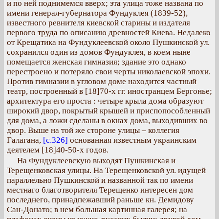
и по ней поднимемся вверх; эта улица тоже названа по
имени генерал-губернатора Фундуклея (1839-52),
известного ревнителя киевской старины и издателя
первого труда по описанию древностей Киева. Недалеко
от Крещатика на Фундуклеевской около Пушкинской ул.
сохранился один из домов Фундуклея, в коем ныне
помещается женская гимназия; здание это однако
перестроено и потеряло свои черты николаевской эпохи.
Против гимназии в угловом доме находится частный
театр, построенный в [18]70-х гг. иностранцем Бергонье;
архитектура его проста : четыре крыла дома образуют
широкий двор, покрытый крышей и приспопособленный
для дома, а ложи сделаны в окнах дома, выходивших во
двор. Выше на той же стороне улицы – коллегия
Галагана,
[с.326]
основанная известным украинским
деятелем [18]40-50-х годов.
На Фундуклеевскую выходят Пушкинская и
Терещенковская улицы. На Терещенковской ул. идущей
параллельно Пушкинской и названной так по имени
местнаго благотворителя Терещенко интересен дом
последнего, принадпежавший раньше кн. Демидову
Сан-Донато; в нем большая картинная галерея; на