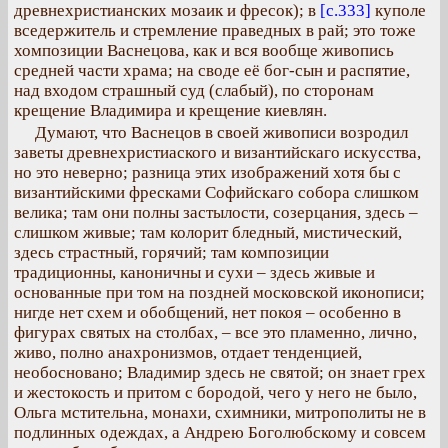
древнехристианских мозаик и фресок); в
[с.333]
куполе
вседержитель и стремление праведных в рай; это тоже
хомпозиции Васнецова, как и вся вообще живопись
средней части храма; на своде её бог-сын и распятие,
над входом страшный суд (слабый), по сторонам
крещение Владимира и крещение киевлян.
Думают, что Васнецов в своей живописи возродил
заветы древнехристиаского и византийскаго искусства,
но это неверно; разница этих изображений хотя бы с
византийскими фресками Софийскаго собора слишком
велика; там они полны застылости, созерцания, здесь –
слишком живые; там колорит бледный, мистический,
здесь страстный, горячий; там композиции
традиционны, каноничны и сухи – здесь живые и
основанные при том на поздней московской иконописи;
нигде нет схем и обобщений, нет покоя – особенно в
фигурах святых на столбах, – все это пламенно, лично,
живо, полно анахронизмов, отдает тенденцией,
необосновано; Владимир здесь не святой; он знает грех
и жестокость и притом с бородой, чего у него не было,
Ольга мстительна, монахи, схимники, митрополиты не в
подлинных одеждах, а Андрею Боголюбскому и совсем