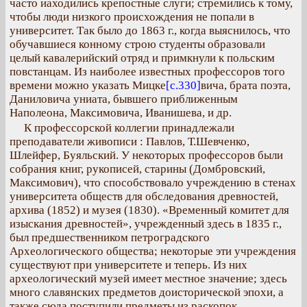
часто иаходились крепостные слуги; стремились к тому,
чтобы люди низкого происхождения не попали в
университет. Так было до 1863 г., когда выяснилось, что
обучавшиеся конному строю студенты образовали
целый кавалерийский отряд и примкнули к польским
повстанцам. Из наиболее известных профессоров того
времени можно указать Мицке
[с.330]
вича, брата поэта,
Даниловича униата, бывшего приближенным
Наполеона, Максимовича, Иванишева, и др.
К профессорской коллегии принадлежали
преподаватели живописи : Павлов, Т.Шевченко,
Шлейфер, Буяльский. У некоторых профессоров были
собрания книг, рукописей, старины (Домбровский,
Максимович), что способствовало учреждению в стенах
университета обществ для обследования древностей,
архива (1852) и музея (1830). «Временный комитет для
изыскания древностей», учрежденный здесь в 1835 г.,
был предшественником петроградского
Археологического общества; некоторые эти учреждения
существуют при университете и теперь. Из них
археологический музей имеет местное значение; здесь
много славянских предметов доисторической эпохи, а
также сюда поступили предметы из раскопок