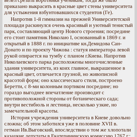
велел срезать воротники ученикам; тогда же было
приказано выкрасить в красные цвет стены университета
для устыжения взбунтовавшихся студентов (Ге).
Напротив 1-й гимназии на прежней Университетской
площади раскинулся очень красивый и уютный тенистый
парк, составляющий центр Нового строения; посредине
его стоит памятник Николаю I, основанный в 1869 г. и
открытый в 1888 г. по инициативе кн.Демидова Сан-
Донато и по проекту Чижова : статуя императора левой
рукой опирается на тумбу с планом г.Киева. Напротив
Николаевского парка расположены многочисленные
здания университета, из коих главное, выкрашенное в
красный цвет, отличается грузной, но живописной
красотой форм; оно классическаго стиля, построено
Беретти, с 8-ми колонным портиком посредине; но
гораздо выгоднее впечатление производит с
противоположной стороны от ботаническаго сада;
внутри вестибюль и лестница, несколько узкие, но
замечательной красоты.
История учреждения университета в Киеве довольно
сложна; об этом заботился уже в половине XVII в.
гетман Ив.Выговский, впоследствии о том же хлопотали
казацкие депутаты в Екатерининскую комиссию 1767 г.;