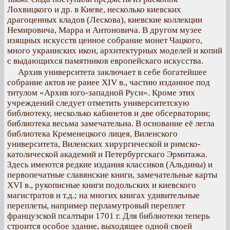
Лохвицкого и др. в Киеве, несколько киевских
драгоценных кладов (Лескова), киевские коллекции
Немировича, Марра и Антоновича. В другом музее
изящных искусств ценное собрание монет Чацкого,
много украинских икон, архитектурных моделей и копий
с выдающихся памятников европейскаго искусства.
Архив университета заключает в себе богатейшее
собрание актов не ранее XIV в., частию изданное под
титулом «Архив юго-западной Руси». Кроме этих
учреждений следует отметить университетскую
библиотеку, несколько кабинетов и две обсерватории;
библиотека весьма замечательна. В основание её легла
библиотека Кременецкого лицея, Виленского
университета, Виленских хирургической и римско-
католической академий и Петербургскаго Эрмитажа.
Здесь имеются редкие издания классиков (Альдины) и
первопечатные славянские книги, замечательные карты
XVI в., рукописные книги подольских и киевского
магистратов и т.д.; на многих книгах удивительные
переплеты, например перламутровый переплет
французской псалтыри 1701 г. Для библиотеки теперь
строится особое здание, выходящее одной своей