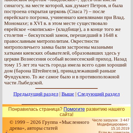
синагогу, на месте которой, как думает Петров, и была
построена открытая церковь (Спаса ?) – после
еврейскаго погрома, учиненнаго киевлянами при Влад.
Мономахе; в XVI в. в этом месте существовало
еврейское «окописько» (кладбище), а в конце того же
столетия – бискупский замок, перешедший в 1648 к
православным митрополитам. Окрестности
митрополичьего замка были застроены мазаными
хатками киевских обывателей, образовавших здесь у
церкви Вознесения особый вознесенский приход. Назад
тому 15 лет эта часть города имела всего один хороший
дом (барона Штейнгеля), принадлежавший раньше
Фундуклею. То же самое было и в противоположной
части Лыбедской.
Предыдущий раздел
|
Выше
|
Следующий раздел
Понравилась страница?
Помогите
развитию нашего
сайта!
Число загрузок : 3 447
© 1999 – 2026 Группа «Мысленного
Модифицировано :
древа», авторы статей
15.10.2019
Если вы заметили