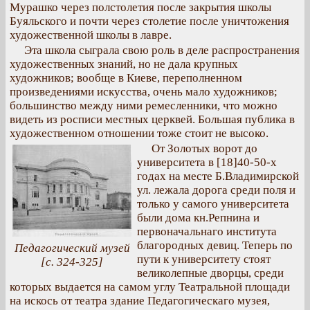
Мурашко через полстолетия после закрытия школы
Буяльского и почти через столетие после уничтожения
художественной школы в лавре.
Эта школа сыграла свою роль в деле распространения
художественных знаний, но не дала крупных
художников; вообще в Киеве, переполненном
произведениями искусства, очень мало художников;
большинство между ними ремесленники, что можно
видеть из росписи местных церквей. Большая публика в
художественном отношении тоже стоит не высоко.
От Золотых ворот до
университета в [18]40-50-х
годах на месте Б.Владимирской
ул. лежала дорога среди поля и
только у самого университета
были дома кн.Репнина и
первоначальнаго института
благородных девиц. Теперь по
Педагогический музей
пути к университету стоят
[с. 324-325]
великолепные дворцы, среди
которых выдается на самом углу Театральной площади
на искось от театра здание Педагогическаго музея,