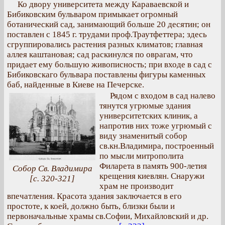
Ко двору университета между Караваевской и
Бибиковским бульваром примыкает огромный
ботанический сад, занимающий больше 20 десятин; он
поставлен с 1845 г. трудами проф.Траутфеттера; здесь
сгруппировались растения разных климатов; главная
аллея каштановая; сад раскинулся по оврагам, что
придает ему большую живописность; при входе в сад с
Бибиковскаго бульвара поставлены фигуры каменных
баб, найденные в Киеве на Печерске.
Рядом с входом в сад налево
тянутся угрюмые здания
университетских клиник, а
напротив них тоже угрюмый с
виду знаменитый собор
св.кн.Владимира, построенный
по мысли митрополита
Филарета в память 900-летия
Собор Св. Владимира
крещения киевлян. Снаружи
[с. 320-321]
храм не производит
впечатления. Красота здания заключается в его
простоте, к коей, должно быть, близки были и
первоначальные храмы св.Софии, Михайловский и др.