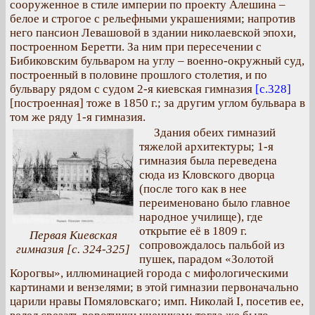
сооруженное в стиле империи по проекту Алешина –
белое и строгое с рельефными украшениями; напротив
него пансион Левашовой в здании николаевской эпохи,
построенном Беретти. За ним при пересечении с
Бибиковским бульваром на углу – военно-окружный суд,
построенный в половине прошлого столетия, и по
бульвару рядом с судом 2-я киевская гимназия
[с.328]
[построенная] тоже в 1850 г.; за другим углом бульвара в
том же ряду 1-я гимназия.
Здания обеих гимназий
тяжелой архитектуры; 1-я
гимназия была переведена
сюда из Кловского дворца
(после того как в нее
переименовано было главное
народное училище), где
открытие её в 1809 г.
Первая Киевская
сопровождалось пальбой из
гимназия [с. 324-325]
пушек, парадом «Золотой
Корогвы», иллюминацией города с мифологическими
картинами и вензелями; в этой гимназии первоначально
царили нравы Помяловскаго; имп. Николай I, посетив ее,