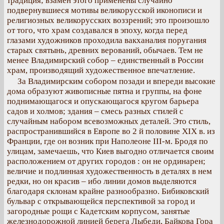
традиция; взамен этого применены случайно
подвернувшиеся мотивы великорусской иконописи и
религиозных великорусских воззрений; это произошло
от того, что храм создавался в эпоху, когда перед
глазами художников проходила вакханалия поругания
старых святынь, древних верований, обычаев. Тем не
менее Владимирский собор – единственный в России
храм, производящий художественное впечатление.
За Владимирским собором позади и впереди высокие
дома образуют живописные пятна и группы, на фоне
поднимающагося и опускающагося кругом барьера
садов и холмов; здания – смесь разных стилей с
случайным набором всевозможных деталей. Это стиль,
распространившийся в Европе во 2 й половине XIX в. из
Франции, где он возник при Наполеоне ІІІ-м. Бродя по
улицам, замечаешь, что Киев выгодно отличается своим
расположением от других городов : он не ординарен;
величие и подлинная художественность в деталях в нем
редки, но он красив – ибо линии домов выделяются
благодаря склонам крайне разнообразно. Бибиковский
бульвар с открывающейся перспективой за город и
загородные рощи с Кадетским корпусом, занятые
железнодорожной линией берега Лыбеди, Байкова Гора