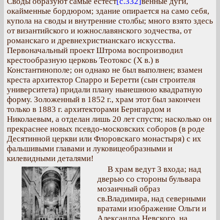
Своды образуют самые естест
[с.332]
венные дуги,
окайменные бордюром; здание опирается на само себя,
купола на своды и внутренние столбы; много взято здесь
от византийского и южнославянского зодчества, от
романскаго и древнехристианскаго искусства.
Первоначальный проект Штрома воспроизводил
крестообразную церковь Теотокос (X в.) в
Константинополе; он однако не был выполнен; взамен
креста архитектор Спарро и Беретти (сын строителя
университета) придали плану нынешнюю квадратную
форму. Золоженный в 1852 г., храм этот был закончен
только в 1883 г. архитекторами Бернгардом и
Николаевым, а отделан лишь 20 лет спустя; насколько он
прекраснее новых псевдо-московских соборов (в роде
Десятинной церкви или Флоровскаго монастыря) с их
фальшивыми главами и луковицеобразными и
килевидными деталями!
В храм ведут 3 входа; над
дверью со стороны бульвара
мозаичный образ
св.Владимира, над северными
вратами изображение Ольги и
Александра Невского, на