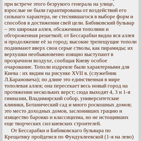
при встрече этого безрукого генерала на улице,
взрослые не были гарантированы от воздействий его
сильнаго характера, не стеснявшагося в выборе форм и
способов в достижении свей цели. Бибиковский бульвар
– это широкая аллея, обсаженная тополями и
обгороженная решеткой; от Бессарабки видна вся аллея
и продолжение её за город; высокие трепещущие тополи
поднимают вверх свои серые стволы, как пирамиды; их
верхушки необыкновенно изящно выступают в
прозрачном воздухе, сообщая Киеву особое
очарование. Тополи издревле были характерными для
Киева : их видим на рисунке XVII в. (служебник
Л.Барановича); по длине это единственная в мире
тополевая аллея; она пересекает весь новый город на
протяжении нескольких верст; сюда выходят 4, 3 и 1-я
гимназии, Владимирский собор, университетские
клиники, Ботанический сад и много роскошных домов;
это место доходных домов, заслонивших грацию и
изящество барокко и классицизма, но не истощивших
еще творческих сил киевских строителей.
От Бессарабки и Бибиковскаго бульвара по
Крещатику пройдемся по Фундуклеевской (1-я на лево)