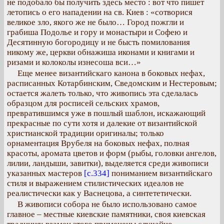
не подобало бы получить здесь место : вот что пишет
летопись о его нападении на св. Киев : «сотворися
великое зло, якого же не было… Город пожгли и
грабиша Подолье и гору и монастыри и Софею и
Десятинную богородицу и не бысть помилования
никому же, церкви обнажиша иконами и книгами и
ризами и колоколы изнесоша вси…»
Еще менее византийскаго канона в боковых нефах,
расписанных Котарбинским, Сведомским и Нестеровым;
остается жалеть только, что живопись эта сделалась
образцом для росписей сельских храмов,
превратившимся уже в пошлый шаблон, искажающий
прекрасные по сути хотя и далекие от византийской
христианской традиции оригиналы; только
орнаментация Врубеля на боковых нефах, полная
красоты, аромата цветов и форм (рыбы, головки ангелов,
лилии, ландыши, завитки), выделяется среди живописи
указанных мастеров
[с.334]
пониманием византийскаго
стиля и выражением стилистических идеалов не
реалистически как у Васнецова, а синтететически.
В живописи собора не было использовано самое
главное – местные киевские памятники, своя киевская