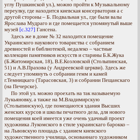
углу Пушкинской ул.), можно пройти к Музыкальному
переулку, где находится киевская консерватория а с
другой стороны – Б. Подвальная ул., где были валы
Ярослава Мудраго и где помещается упомянутый выше
музей
[с.327]
Гансена.
Здесь же в доме № 32 находится помещение
Украинского наукового товариства с собранием
древностей и библиотекой, недалеко – частные
коллекции памятников искусств и старины Б.К.Жука
(Б.Житомирская, 18), В.Е.Козловской (Столыпинская,
51) и А.В.Прахова (у Андреевской церкви). Здесь же
следует упомянуть о собрании гемм и камей
г.Темницкаго (Тарасовская, 3) и собрании Пещанскаго
(на Печерске).
По этой ул. можно проехать на так называемую
Лукьяновку, а также на М.Владимирскую
(Столыпинскую), где помещаются здания Высших
женских курсов и школы печатного дела, для нового
помещения коей имеется уже очень удачный проект
художника Лукомского в стиле украинскаго барокко –
на Львовскую площадь с зданием киевского
художественного училища, основаннаго художником