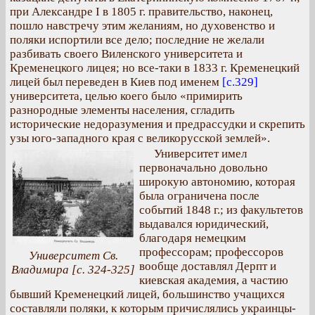
при Александре I в 1805 г. правительство, наконец,
пошло навстречу этим желаниям, но духовенство и
поляки испортили все дело; последние не желали
разбивать своего Виленского университета и
Кременецкого лицея; но все-таки в 1833 г. Кременецкий
лицей был переведен в Киев под именем
[с.329]
университета, целью коего было «примирить
разнородные элементы населения, сгладить
исторические недоразумения и предрассудки и скрепить
узы юго-западного края с великорусской землей».
Университет имел
первоначально довольно
широкую автономию, которая
была ограничена после
событий 1848 г.; из факультетов
выдавался юридический,
благодаря немецким
профессорам; профессоров
Университет Св.
вообще доставлял Дерпт и
Владимира [с. 324-325]
киевская академия, а частию
бывший Кременецкий лицей, большинство учащихся
составляли поляки, к которым причислялись украинцы-