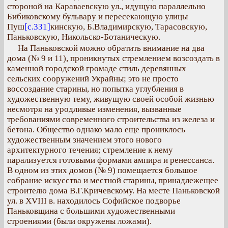
стороной на Караваевскую ул., идущую параллельно
Бибиковскому бульвару и пересекающую улицы
Пуш
[с.331]
кинскую, Б.Владимирскую, Тарасовскую,
Паньковскую, Никольско-Ботаническую.
На Паньковской можно обратить внимание на два
дома (№ 9 и 11), проникнутых стремлением возсоздать в
каменной городской громаде стиль деревянных
сельских сооружений Украйны; это не просто
воссоздание старины, но попытка углубления в
художественную тему, живущую своей особой жизнью
несмотря на уродливые изменения, вызванные
требованиями современного строительства из железа и
бетона. Общество однако мало еще прониклось
художественным значением этого нового
архитектурного течения; стремление к нему
парализуется готовыми формами ампира и ренессанса.
В одном из этих домов (№ 9) помещается большое
собрание искусства и местной старины, принадлежещее
строителю дома В.Г.Кричевскому. На месте Паньковской
ул. в XVIII в. находилось Софийское подворье
Паньковщина с большими художественными
строениями (были окружены ложами).