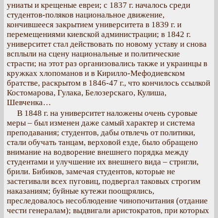
униаты и крещеные евреи; с 1837 г. началось среди
студентов-поляков национальное движение,
кончившееся закрытием университета в 1839 г. и
перемещениями киевской администрации; в 1842 г.
университет стал действовать по новому уставу и снова
всплыли на сцену национальные и политические
страсти; на этот раз организовались также и украинцы в
кружках хлопоманов и в Кирилло-Мефодиевском
братстве, раскрытом в 1846-47 г., что кончилось ссылкой
Костомарова, Гулака, Белозерскаго, Кулиша,
Шевченка…
В 1848 г. на университет наложены очень суровые
меры – был изменен даже самый характер и система
преподавания; студентов, дабы отвлечь от политики,
стали обучать танцам, верховой езде, было обращено
внимание на водворение внешнего порядка между
студентами и улучшение их внешнего вида – стригли,
брили. Бибиков, замечая студентов, которые не
застегивали всех пуговиц, подвергал таковых строгим
наказаниям; буйные кутежи поощрялись,
преследовалось несоблюдение чинопочитания (отдание
чести генералам); выдвигали аристократов, при которых