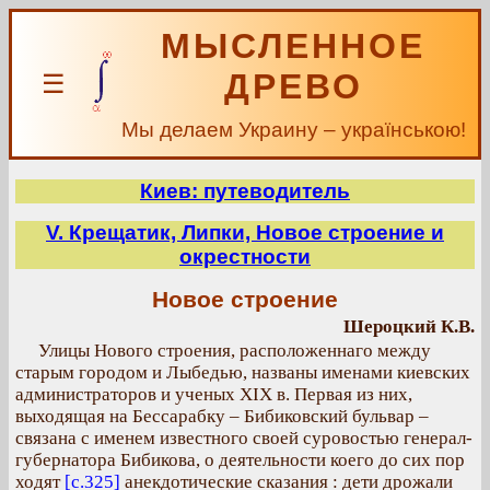
МЫСЛЕННОЕ
ДРЕВО
☰
Мы делаем Украину – українською!
Киев: путеводитель
V. Крещатик, Липки, Новое строение и
окрестности
Новое строение
Шероцкий К.В.
Улицы Нового строения, расположеннаго между
старым городом и Лыбедью, названы именами киевских
администраторов и ученых XIX в. Первая из них,
выходящая на Бессарабку – Бибиковский бульвар –
связана с именем известного своей суровостью генерал-
губернатора Бибикова, о деятельности коего до сих пор
ходят
[с.325]
анекдотические сказания : дети дрожали