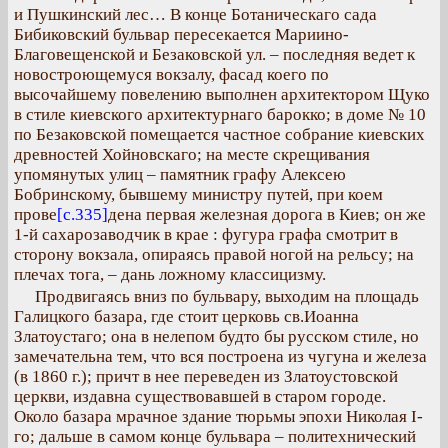
и Пушкинский лес… В конце Ботаническаго сада
Бибиковский бульвар пересекается Мариино-
Благовещенской и Безаковской ул. – последняя ведет к
новостроющемуся вокзалу, фасад коего по
высочайшему повелению выполнен архитектором Щуко
в стиле киевского архитектурнаго барокко; в доме № 10
по Безаковской помещается частное собрание киевских
древностей Хойновскаго; на месте скрещивания
упомянутых улиц – памятник графу Алексею
Бобринскому, бывшему министру путей, при коем
прове
[с.335]
дена первая железная дорога в Киев; он же
1-й сахарозаводчик в крае : фугура графа смотрит в
сторону вокзала, опираясь правой ногой на рельсу; на
плечах тога, – дань ложному классицизму.
Продвигаясь вниз по бульвару, выходим на площадь
Галицкого базара, где стоит церковь св.Иоанна
Златоустаго; она в нелепом будто бы русском стиле, но
замечательна тем, что вся построена из чугуна и железа
(в 1860 г.); причт в нее переведен из Златоустовской
церкви, издавна существовавшей в старом городе.
Около базара мрачное здание тюрьмы эпохи Николая І-
го; дальше в самом конце бульвара – политехнический