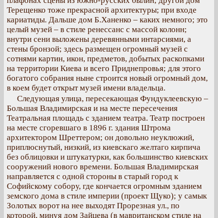
плафонах сцены из южно-русских былин; другой дом
Терещенко тоже прекрасной архитектуры; при входе
кариатиды. Дальше дом Б.Ханенко – каких немного; это
целый музей – в стиле ренессанс с массой колонн;
внутри сени выложены деревянными интарсиями, а
стены бронзой; здесь размещен огромный музей с
сотнями картин, икон, предметов, добытых раскопками
на территории Киева и всего Приднепровья; для этого
богатого собрания ныне строится новый огромный дом,
в коем будет открыт музей имени владельца.
Следующая улица, пересекающая Фундуклеевскую –
Большая Владимирская и на месте пересечения
Театральная площадь с зданием театра. Театр построен
на месте сгоревшаго в 1896 г. здания Штрома
архитектором Шреттером; он довольно неуклюжий,
приплюснутый, низкий, из киевскаго желтаго кирпича
без облицовки и штукатурки, как большинство киевских
сооружений нового времени. Большая Владимирская
направляется с одной стороны в старый город к
Софийскому собору, где кончается огромным зданием
земского дома в стиле империи (проект Щуко); у самык
Золотых ворот на нее выходят Прорезная ул., по
которой, минуя дом Зайцева (в мавританском стиле на