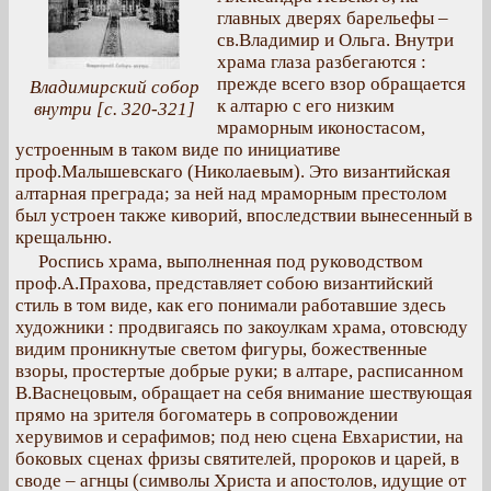
главных дверях барельефы –
св.Владимир и Ольга. Внутри
храма глаза разбегаются :
прежде всего взор обращается
Владимирский собор
к алтарю с его низким
внутри [с. 320-321]
мраморным иконостасом,
устроенным в таком виде по инициативе
проф.Малышевскаго (Николаевым). Это византийская
алтарная преграда; за ней над мраморным престолом
был устроен также киворий, впоследствии вынесенный в
крещальню.
Роспись храма, выполненная под руководством
проф.А.Прахова, представляет собою византийский
стиль в том виде, как его понимали работавшие здесь
художники : продвигаясь по закоулкам храма, отовсюду
видим проникнутые светом фигуры, божественные
взоры, простертые добрые руки; в алтаре, расписанном
В.Васнецовым, обращает на себя внимание шествующая
прямо на зрителя богоматерь в сопровождении
херувимов и серафимов; под нею сцена Евхаристии, на
боковых сценах фризы святителей, пророков и царей, в
своде – агнцы (символы Христа и апостолов, идущие от