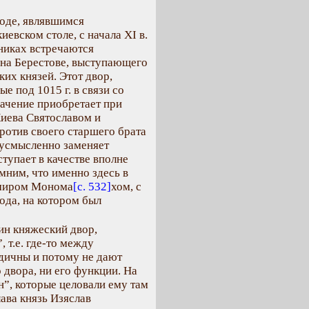
оде, являвшимся
евском столе, с начала XI в.
чниках встречаются
 на Берестове, выступающего
их князей. Этот двор,
 под 1015 г. в связи со
начение приобретает при
Киева Святославом и
отив своего старшего брата
вусмысленно заменяет
ступает в качестве вполне
мним, что именно здесь в
имиром Монома
[с. 532]
хом, с
ода, на котором был
ин княжеский двор,
 т.е. где-то между
дичны и потому не дают
двора, ни его функции. На
ян”, которые целовали ему там
лава князь Изяслав