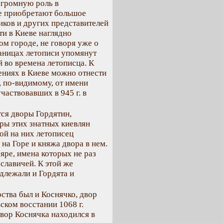
огромную роль в
оде приобретают большое
ков и других представителей
ти в Киеве наглядно
ом городе, не говоря уже о
раницах летописи упомянут
 во времена летописца. К
ениях в Киеве можно отнести
, по-видимому, от имени
частвовавших в 945 г. в
тся дворы Гордятин,
ры этих знатных киевлян
ой на них летописец
а Горе и княжа двора в нем.
яре, имена которых не раз
славичей. К этой же
длежали и Гордята и
ства был и Коснячко, двор
ском восстании 1068 г.
двор Коснячка находился в