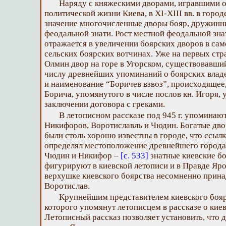
Наряду с княжескими дворами, игравшими 
политической жизни Киева, в XI-XIII вв. в гор
значение многочисленные дворы бояр, дружинни
феодальной знати. Рост местной феодальной зна
отражается в увеличении боярских дворов в сам
сельских боярских вотчинах. Уже на первых ст
Олмин двор на горе в Угорском, существовавший
числу древнейших упоминаний о боярских влад
и наименование “Боричев взвоз”, происходящее
Борича, упомянутого в числе послов кн. Игоря, у
заключении договора с греками.
В летописном рассказе под 945 г. упоминаю
Никифоров, Воротиславль и Чюдин. Богатые дво
были столь хорошо известны в городе, что ссылк
определял местоположение древнейшего города н
Чюдин и Никифор –
[с. 533]
знатные киевские бо
фигурируют в киевской летописи и в Правде Яро
верхушке киевского боярства несомненно прина
Воротислав.
Крупнейшим представителем киевского бояр
которого упомянут летописцем в рассказе о киев
Летописный рассказ позволяет установить, что 