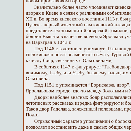
новом Ярославовом городе.
Значительно более часто упоминают киевск
дворах в Киеве в связи с различными событиям
XII в. Во время киевского восстания 1113 г. был
Путята- первый известный нам киевский тысяцк
представителем знаменитой боярской фамилии, 
боярин Вышата в качестве воеводы Ярослава уч
на Царьград в 1043 г.
Под 1146 г. в летописи упомянут “Ратьшин 
гнев киевлян после знаменитого веча у Турово
к числу бояр, связанных с Ольговичами,
В событиях 1147 г. фигурирует “Глебов дво
видимому, Глебу, или Улебу, бывшему тысяцким
Ольговича.
Под 1151 г. упоминается “Бориславль двор”
Ярославовом городе, где-то между Золотыми и
Дворы наиболее знатных бояр располагались
летописных рассказах изредка фигурируют и бо
Таков двор Радслава, зажженный половцами, про
Подол.
Отрывочный характер упоминаний о боярски
позволяет восстановить даже в самых общих че