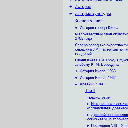
+
История
+
История культуры
–
Киевоведение
+
История города Киева
Малоизвестный план окрестн
1753 года
Северо-западные окрестности
середины XVIII в. на картах 
владений
Плани Києва 1810 року з руко
альбому К. М. Бороздіна
+
История Киева, 1963
+
История Киева, 1982
–
Древний Киев
–
Том 1
Предисловие
+
История археологич
исследований древнего
+
Древнейшие поселен
могильники на террито
+
Поселения VIII—X вв