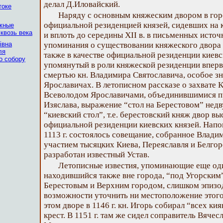
делал Д.Иловайский.
токе
Наряду с основным княжеским двором в гор
официальной резиденцией князей, сидевших на ки
ежные
квозь века
и вплоть до середины XII в. в письменных исто
івна
упоминания о существовании княжеского двора
ля
также в качестве официальной резиденции киевск
о собору
упомянутый в роли княжеской резиденции впервые
смертью кн. Владимира Святославича, особое з
Ярославичах. В летописном рассказе о захвате 
Всеволодом Ярославичами, объединившимися пр
Изяслава, выражение “стол на Берестовом” нед
“киевский стол”, т.е. берестовский княж двор вы
официальной резиденции киевских князей. Напо
1113 г. состоялось совещание, собранное Влад
участием тысяцких Киева, Переяславля и Белгор
разработан известный Устав.
Летописные известия, упоминающие еще од
находившийся также вне города, “под Угорским”,
Берестовым и Верхним городом, слишком эпизо
возможности уточнить ни местоположение этого 
этом дворе в 1146 г. кн. Игорь собирал “всех ки
крест. В 1151 г. там же сидел соправитель Вячес