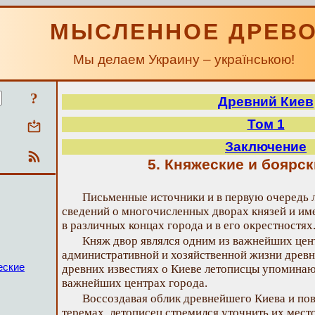
МЫСЛЕННОЕ ДРЕВ
Мы делаем Украину – українською!
?
Древний Киев
Том 1
Заключение
5. Княжеские и боярс
Письменные источники и в первую очередь
сведений о многочисленных дворах князей и и
в различных концах города и в его окрестностях
Княж двор являлся одним из важнейших цен
административной и хозяйственной жизни древн
еские
древних известиях о Киеве летописцы упоминаю
важнейших центрах города.
Воссоздавая облик древнейшего Киева и пов
теремах, летописец стремился уточнить их мес