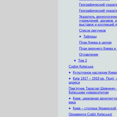
Географический указат
Географический указате
Указатель археологиче
учреждений, архивов, 
выставок и коллекций 
Список рисунков
+
Таблицы
План Киева в целом
План верхнего Киева и
Оглавление
+
Том 2
Софія Київська
+
Культурное наследие Киев
+
Київ 1917 – 1919 рр. Події, 
адреси
Пам’ятник Тарасові Шевченку
Київським університетом
+
Киев: церковная архитектур
века
+
Киев – столица Украинской
Орнаменти Софії Київської