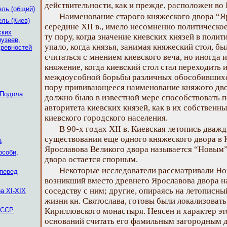
действительности, как и прежде, расположен во
ель (общий)
Наименование старого княжеского двора “Я
ль (Киев)
середине XII в., имело несомненно политическое
ских
ту пору, когда значение киевских князей в поли
музеев,
упало, когда князья, занимая княжеский стол, бы
древностей
считаться с мнением киевского веча, но иногда 
княжение, когда киевский стол стал переходить и
междоусобной борьбы различных обособившихся
пору прививающееся наименование княжого дво
 Подола
должно было в известной мере способствовать 
авторитета киевских князей, как в их собственных
киевского городского населения.
В 90-х годах XII в. Киевская летопись дваж
существовании еще одного княжеского двора в К
а
Ярославова Великого двора называется “Новым
особи,
двора остается спорным.
Некоторые исследователи рассматривали Но
 перед
возникший вместо древнего Ярославова двора н
соседству с ним; другие, опираясь на летописны
а XI-XIX
жизни кн. Святослава, готовы были локализовать
 ССР
Кирилловского монастыря. Неясен и характер эт
оснований считать его фамильным загородным д