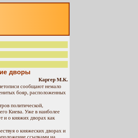
О
кие дворы
Каргер М.К.
 летописи сообщают немало
менитых бояр, расположенных
.
тров политической,
его Киева. Уже в наиболее
т и о княжих дворах как
ествуя о княжеских дворах и
тоположение ссылками на