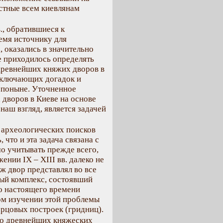
стные всем киевлянам
., обратившиеся к
ремя источнику для
 оказались в значительно
е приходилось определять
древнейших княжих дворов в
сключающих догадок и
 поныне. Уточненное
дворов в Киеве на основе
наш взгляд, является задачей
 археологических поисков
 что и эта задача связана с
о учитывать прежде всего,
ении IX – XIII вв. далеко не
ж двор представлял во все
ый комплекс, состоявший
до настоящего времени
ом изучении этой проблемы
рцовых построек (гридниц).
 о древнейших княжеских