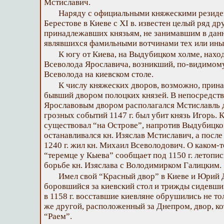
Мстиславич.
Наряду с официальными княжескими резиден
Берестове в Киеве с XI в. известен целый ряд д
принадлежавших князьям, не занимавшим в данн
являвшихся фамильными вотчинами тех или ины
К югу от Киева, на Выдубицком холме, нахо
Всеволода Ярославича, возникший, по-видимому
Всеволода на киевском столе.
К числу княжеских дворов, возможно, прина
бывший двором полоцких князей. В непосредств
Ярославовым двором располагался Мстиславль д
грозных событий 1147 г. был убит князь Игорь. 
существовал “на Острове”, напротив Выдубицког
останавливался кн. Изяслав Мстиславич, а после
1240 г. жил кн. Михаил Всеволодович. О каком-
“теремце у Кыева” сообщает под 1150 г. летопи
борьбе кн. Изяслава с Володимирком Галицким.
Имел свой “Красный двор” в Киеве и Юрий 
боровшийся за киевский стол и трижды сидевши
в 1158 г. восставшие киевляне обрушились не толь
же другой, расположенный за Днепром, двор, ко
“Раем”.