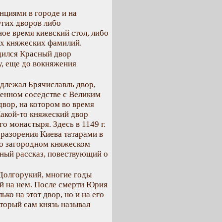
циями в городе и на
ругих дворов либо
ое время киевский стол, либо
х княжеских фамилий.
дился Красный двор
, еще до вокняжения
длежал Брячиславль двор,
енном соседстве с Великим
вор, на котором во время
Какой-то княжеский двор
о монастыря. Здесь в 1149 г.
 разорения Киева татарами в
то загородном княжеском
сный рассказ, повествующий о
Долгорукий, многие годы
й на нем. После смерти Юрия
ко на этот двор, но и на его
торый сам князь называл