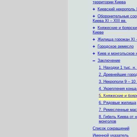
территории Киева
+
Киевский некрополь
+
Оборонительные соо
Киева XI – XIII вв.
+
Княжеские и боярски
Киеве
+
Жилища горожан XI – 
+
Городское ремесло
+
Киев и монгольское 
–
Заключение
1. Находки 1 тыс. н.
2. Древнейшие горо
3. Некрополи 9 – 10 
4. Укрепления конца 
5. Княжеские и боя
6. Рядовые жилища
7. Ремесленные мас
8. Гибель Киева от 
монголов
Список сокращений
Именной указатель