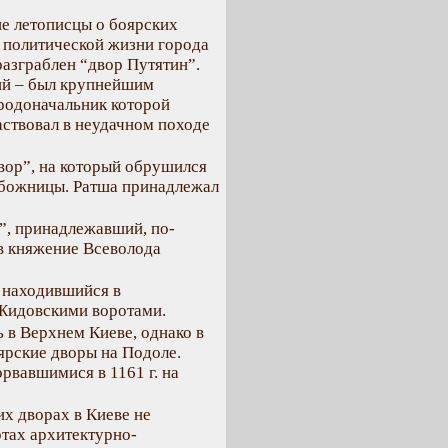
ие летописцы о боярских
и политической жизни города
 разграблен “двор Путятин”.
ий – был крупнейшим
родоначальник которой
аствовал в неудачном походе
двор”, на который обрушился
й божницы. Ратша принадлежал
р”, принадлежавший, по-
 в княжение Всеволода
, находившийся в
 Жидовскими воротами.
 в Верхнем Киеве, однако в
ярские дворы на Подоле.
рвавшимися в 1161 г. на
х дворах в Киеве не
ртах архитектурно-