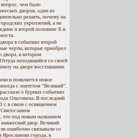
 вопрос, чем было
яжеских дворов, один из
уднительно решить, почему на
 городских укреплений, а не
едине и второй половине Х в.
ности.
двора в событиях второй
вые черты, которые приобрел
о двора, в котором
 Оттуда находящийся со своей
внизу на дворе восставшими
тописи появляется новое
иногда с эпитетом “Великий”.
 рассказе о бурных событиях
лода Ольговича. В последний
 г. в связи с освящением
 Святославом
, что под новым названием
й княжеский двор. Великий
ели ошибочно связывали со
 Ярославова города, в