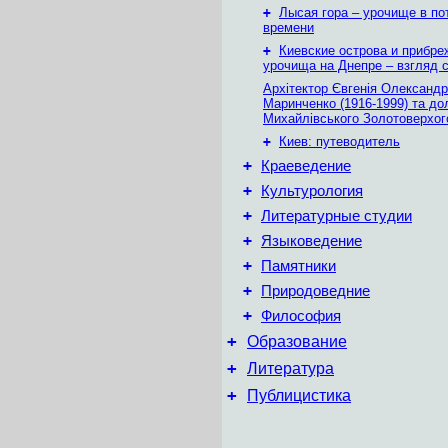
+
Лысая гора – урочище в по
времени
+
Киевские острова и прибр
урочища на Днепре – взгляд с
Архітектор Євгенія Олександр
Маринченко (1916-1999) та до
Михайлівського Золотоверхог
+
Киев: путеводитель
+
Краеведение
+
Культурология
+
Литературные студии
+
Языковедение
+
Памятники
+
Природоведние
+
Философия
+
Образование
+
Литература
+
Публицистика