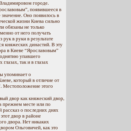
 Владимировом городе.
рославовым”, появившееся в
 значение. Оно появилось в
тической жизни Киева сильно
ли обязаны не только
именно от него получать
з рук в руки в результате
 княжеских династий. В эту
ра в Киеве “Ярославовым”
поднятию упавшего
 глазах, так и в глазах
ды упоминает о
иеве, который в отличие от
”. Местоположение этого
вый двор как княжеский двор,
а прежнем месте или по
й рассказ о последних днях
 этот двор в районе
ого двора. Нет никаких
вором Ольговичей, как это