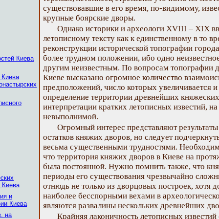
существовавшие в его время, по-видимому, изве
крупные боярские дворы.
Однако историки и археологи XVIII – XIX вв
летописному тексту как к единственному в то в
реконструкции исторической топографии города,
более трудном положении, ибо одно неизвестно
остей Киева
другим неизвестным. По вопросам топографии 
Киеве высказано огромное количество взаимои
 Киева
монастырских
предположений, число которых увеличивается и
определение территории древнейших княжеских 
писного
интерпретации кратких летописных известий, на 
невыполнимой.
Огромный интерес представляют результаты
остатков княжих дворов, но следует подчеркнуть,
весьма существенными трудностями. Необходим
что территория княжих дворов в Киеве на протяж
была постоянной. Нужно помнить также, что кня
периоды его существования чрезвычайно сложн
еских
 Киева
отнюдь не только из дворцовых построек, хотя 
наиболее бесспорными вехами в археологическ
ия и
рии Киева
являются развалины нескольких древнейших дво
. на
Крайняя лаконичность летописных известий