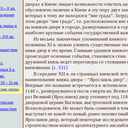
дворах в Киеве лишает возможности ответить на
 IX—Х вв.
обусловлено наличие в Киеве в эту пору двух кн
ружения
которых к тому же находился “вне града”. Затр
этом дворе “вне града”, т.е. расположенном вне
е дворы в
на княжом дворе в городе, развертываются в сер
наиболее крупные события государственной важ
XIII вв.
Из весьма лаконичных упоминаний княжого 
половины XI в. можно уловить существенные но
нашествие
княж двор в это время. Главным зданием княжог
происходят основные события, становятся сени.
дружиной князь ведет переговоры со стоящими 
 э.
киевлянами.
[с. 531]
дища 9 в.
В середине XII в. на страницах киевской ле
вв.
наименование княжа двора – “Ярославль двор”, 
10 – 11 вв.
Впервые это название встречается в летописном
рские дворы
1146 г., развернувшихся после смерти кн. Всево
раз Великий (Ярославов) двор упомянут под 1183
дворцовой церкви Василия, выстроенной князем
терские
Всеволодовичем. Не может быть сомнений в том
нашествия
выступает не какой-то новый, ранее неизвестны
Ярославов двор, который некоторые исследоват
строительством нового архитектурного ансамбля