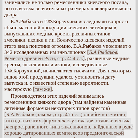
занимались не только ремесленники киевского посада,
но и в весьма значительных размерах ювелиры княжого
двора.
Б.А.Рыбаков и Г.Ф.Корзухина исследовали вопрос о
сбыте массовой продукции киевских литейщиков,
выпускавших медные кресты различных типов,
змеевики, иконки и т.п. Количество киевских изделий
этого вида поистине огромно. В.А.Рыбаков упоминает о
342 исследованных им энколпионах
[
Б.А.Рыбаков
.
Ремесло древней Руси, стр. 454 сл.]
, различные медные
кресты, энколпионы и иконки, исследованные
Г.Ф.Корзухиной, исчисляются тысячами. Для некоторых
видов этой продукции удалось установить и дату
выпуска и, с известной степенью вероятности,
мастерскую
[там же]
.
Производством этих изделий занимались
ремесленники княжого двора (там найдены каменные
литейные формочки некоторых типов крестов)
[Б.А.Рыбаков (там же, стр. 455 сл.) ошибочно считает,
что одна из этих формочек служила для отливки весьма
распространенного типа энколпионов, найденных в ряде
хорошо датированных комплексов предмонгольской