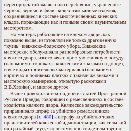
перегородчатой эмалью или серебряные, украшенные
чернью, зернью и филигранью изысканные изделия,
сохранившиеся в составе многочисленных киевских
кладов, поражающие нас и поныне своим изумительным
мастерством.
Но мастера, работавшие на княжом дворе, как
показано выше, изготовляли не только драгоценную
“кузнь” княжеско-боярского убора. Княжеские
мастерские обслуживали разнообразные потребности
княжого двора, изготовляя и простую глиняную посуду
(напомним о горшках с княжескими знаками на донце),
и все виды строительных материалов (напомним о
кирпичах и поливных плитках с такими же знаками и
мастерскую камнерезов, открытую раскопками
В.В.Хвойки), и многое другое.
Выше приводился текст одной из статей Пространной
Русской Правды, говорящей о ремесленниках в составе
хозяйства княжого двора. Княжеское законодательство
приравнивало штраф за убийство ремесленников
княжого двора
[с. 480]
к штрафу за убийство таких
представителей княжеской администрации, как сельский
иди ратайный тиун, что несомненно свидетельствует о