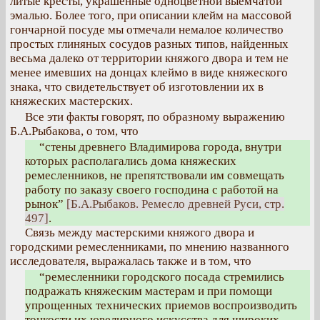
литые кресты, украшенные одноцветной выемчатой
эмалью. Более того, при описании клейм на массовой
гончарной посуде мы отмечали немалое количество
простых глиняных сосудов разных типов, найденных
весьма далеко от территории княжого двора и тем не
менее имевших на донцах клеймо в виде княжеского
знака, что свидетельствует об изготовлении их в
княжеских мастерских.
Все эти факты говорят, по образному выражению
Б.А.Рыбакова, о том, что
“стены древнего Владимирова города, внутри
которых располагались дома княжеских
ремесленников, не препятствовали им совмещать
работу по заказу своего господина с работой на
рынок”
[Б.А.Рыбаков. Ремесло древней Руси, стр.
497]
.
Связь между мастерскими княжого двора и
городскими ремесленниками, по мнению названного
исследователя, выражалась также и в том, что
“ремесленники городского посада стремились
подражать княжеским мастерам и при помощи
упрощенных технических приемов воспроизводить
тонкости их ювелирного искусства для широких