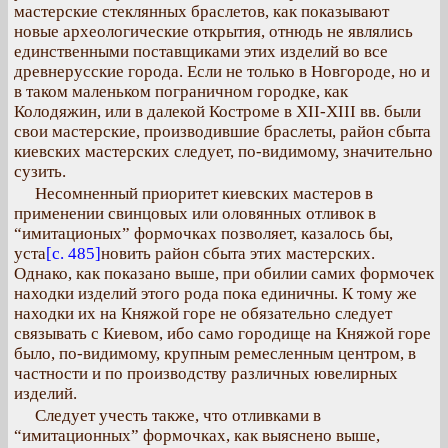
мастерские стеклянных браслетов, как показывают
новые археологические открытия, отнюдь не являлись
единственными поставщиками этих изделий во все
древнерусские города. Если не только в Новгороде, но и
в таком маленьком пограничном городке, как
Колодяжин, или в далекой Костроме в XII-XIII вв. были
свои мастерские, производившие браслеты, район сбыта
киевских мастерских следует, по-видимому, значительно
сузить.
Несомненный приоритет киевских мастеров в
применении свинцовых или оловянных отливок в
“имитационых” формочках позволяет, казалось бы,
уста
[с. 485]
новить район сбыта этих мастерских.
Однако, как показано выше, при обилии самих формочек
находки изделий этого рода пока единичны. К тому же
находки их на Княжой горе не обязательно следует
связывать с Киевом, ибо само городище на Княжой горе
было, по-видимому, крупным ремесленным центром, в
частности и по производству различных ювелирных
изделий.
Следует учесть также, что отливками в
“имитационных” формочках, как выяснено выше,