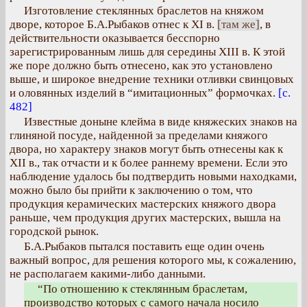
Изготовление стеклянных браслетов на княжом
дворе, которое Б.А.Рыбаков отнес к XI в.
[там же]
, в
действительности оказывается бесспорно
зарегистрированным лишь для середины XIII в. К этой
же поре должно быть отнесено, как это установлено
выше, и широкое внедрение техники отливки свинцовых
и оловянных изделий в “имитационных” формочках.
[с.
482]
Известные доныне клейма в виде княжеских знаков на
глиняной посуде, найденной за пределами княжого
двора, но характеру знаков могут быть отнесены как к
XII в., так отчасти и к более раннему времени. Если это
наблюдение удалось бы подтвердить новыми находками,
можно было бы прийти к заключению о том, что
продукция керамических мастерских княжого двора
раньше, чем продукция других мастерских, вышла на
городской рынок.
Б.А.Рыбаков пытался поставить еще один очень
важный вопрос, для решения которого мы, к сожалению,
не располагаем какими-либо данными.
“По отношению к стеклянным браслетам,
производство которых с самого начала носило