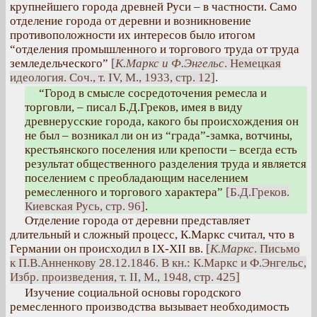
крупнейшего города древней Руси – в частности. Само
отделение города от деревни и возникновение
противоположности их интересов было итогом
“отделения промышленного и торгового труда от труда
земледельческого”
[
К.Маркс и Ф.Энгельс
. Немецкая
идеология. Соч., т. IV, М., 1933, стр. 12]
.
“Город в смысле сосредоточения ремесла и
торговли, – писал Б.Д.Греков, имея в виду
древнерусские города, какого бы происхождения он
не был – возникал ли он из “града”-замка, вотчины,
крестьянского поселения или крепости – всегда есть
результат общественного разделения труда и является
поселением с преобладающим населением
ремесленного и торгового характера”
[Б.Д.Греков.
Киевская Русь, стр. 96]
.
Отделение города от деревни представляет
длительный и сложный процесс, К.Маркс считал, что в
Германии он происходил в IX-XII вв.
[
К.Маркс
. Письмо
к П.В.Анненкову 28.12.1846. В кн.: К.Маркс и Ф.Энгельс,
Избр. произведения, т. II, М., 1948, стр. 425]
Изучение социальной основы городского
ремесленного производства вызывает необходимость