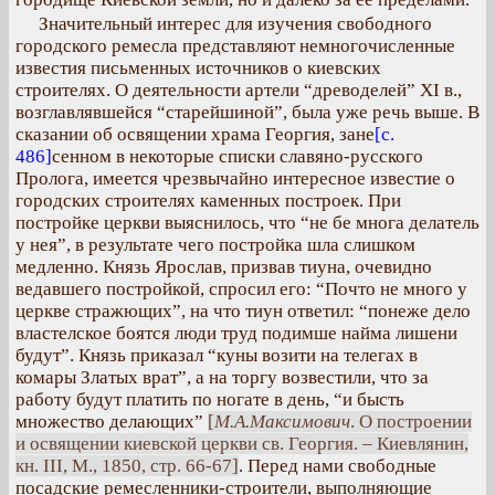
Значительный интерес для изучения свободного
городского ремесла представляют немногочисленные
известия письменных источников о киевских
строителях. О деятельности артели “древоделей” XI в.,
возглавлявшейся “старейшиной”, была уже речь выше. В
сказании об освящении храма Георгия, зане
[с.
486]
сенном в некоторые списки славяно-русского
Пролога, имеется чрезвычайно интересное известие о
городских строителях каменных построек. При
постройке церкви выяснилось, что “не бе многа делатель
у нея”, в результате чего постройка шла слишком
медленно. Князь Ярослав, призвав тиуна, очевидно
ведавшего постройкой, спросил его: “Почто не много у
церкве стражющих”, на что тиун ответил: “понеже дело
властелское боятся люди труд подимше найма лишени
будут”. Князь приказал “куны возити на телегах в
комары Златых врат”, а на торгу возвестили, что за
работу будут платить по ногате в день, “и бысть
множество делающих”
[
М.А.Максимович
. О построении
и освящении киевской церкви св. Георгия. – Киевлянин,
кн. III, М., 1850, стр. 66-67]
. Перед нами свободные
посадские ремесленники-строители, выполняющие