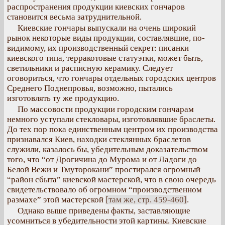
распространения продукции киевских гончаров
становится весьма затруднительной.
Киевские гончары выпускали на очень широкий
рынок некоторые виды продукции, составлявшие, по-
видимому, их производственный секрет: писанки
киевского типа, терракотовые статуэтки, может быть,
светильники и расписную керамику. Следует
оговориться, что гончары отдельных городских центров
Среднего Поднепровья, возможно, пытались
изготовлять ту же продукцию.
По массовости продукции городским гончарам
немного уступали стекловары, изготовлявшие браслеты.
До тех пор пока единственным центром их производства
признавался Киев, находки стеклянных браслетов
служили, казалось бы, убедительным доказательством
того, что “от Дрогичина до Мурома и от Ладоги до
Белой Вежи и Тмуторокани” простирался огромный
“район сбыта” киевской мастерской, что в свою очередь
свидетельствовало об огромном “производственном
размахе” этой мастерской
[там же, стр. 459-460]
.
Однако выше приведены факты, заставляющие
усомниться в убедительности этой картины. Киевские