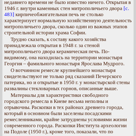
недавнего времени не было известно ничего. Открытая в
1946 г. внутри каменных стен митрополичьего двора
[с.
483]
кирпичеобжигательная печь не столько
характеризует нормальную хозяйственную деятельность
митрополичьего двора, сколько один из важных этапов
строительной истории храма Софии.
Трудно сказать, к составу какого хозяйства
принадлежала открытая в 1948 г. за стеной
митрополичьего двора керамическая печь. По-
видимому, она находилась на территории монастыря
Георгия – фамильного монастыря Ярослава Мудрого.
О вотчинном ремесле крупнейшего монастыря
свидетельствуют не только ряд сказаний Печерского
патерика, но и открытые в 1950 г. у монастырской стены
развалины стекловарных горнов, описанные выше.
Материалы для характеристики свободного
городского ремесла в Киеве весьма неполны и
отрывочны. Раскопки в тех районах древнего города,
который в основном были заселены посадскими
ремесленниками, крайне затруднены условиями жизни
современного города. Раскопки Института археологии
на Подоле (1950 г.), кроме того, показали, что по