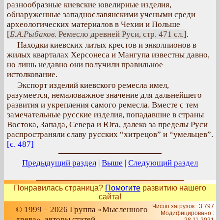
разнообразные киевские ювелирные изделия,
обнаруженные западнославянскими учеными среди
археологических материалов в Чехии и Польше
[
Б.А.Рыбаков
. Ремесло древней Руси, стр. 471 сл.]
.
Находки киевских литых крестов и энколпионов в
жилых кварталах Херсонеса и Мангупа известны давно,
но лишь недавно они получили правильное
истолкование.
Экспорт изделий киевского ремесла имел,
разумеется, немаловажное значение для дальнейшего
развития и укрепления самого ремесла. Вместе с тем
замечательные русские изделия, попадавшие в страны
Востока, Запада, Севера и Юга, далеко за пределы Руси
распространяли славу русских “хитрецов” и “умельцев”.
[с. 487]
Предыдущий раздел
|
Выше
|
Следующий раздел
Понравилась страница?
Помогите
развитию нашего
сайта!
Число загрузок : 3 797
© 1999 – 2026 Группа «Мысленного
Модифицировано :
древа», авторы статей