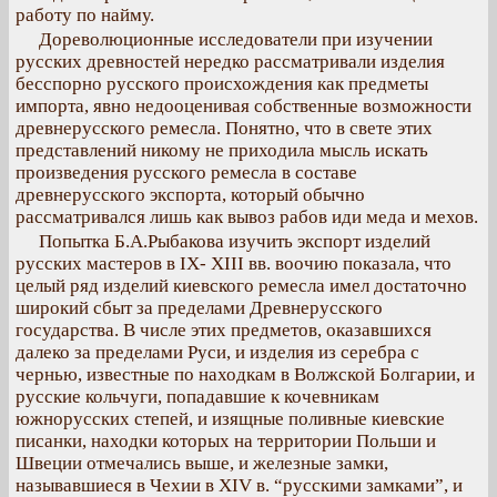
работу по найму.
Дореволюционные исследователи при изучении
русских древностей нередко рассматривали изделия
бесспорно русского происхождения как предметы
импорта, явно недооценивая собственные возможности
древнерусского ремесла. Понятно, что в свете этих
представлений никому не приходила мысль искать
произведения русского ремесла в составе
древнерусского экспорта, который обычно
рассматривался лишь как вывоз рабов иди меда и мехов.
Попытка Б.А.Рыбакова изучить экспорт изделий
русских мастеров в IX- XIII вв. воочию показала, что
целый ряд изделий киевского ремесла имел достаточно
широкий сбыт за пределами Древнерусского
государства. В числе этих предметов, оказавшихся
далеко за пределами Руси, и изделия из серебра с
чернью, известные по находкам в Волжской Болгарии, и
русские кольчуги, попадавшие к кочевникам
южнорусских степей, и изящные поливные киевские
писанки, находки которых на территории Польши и
Швеции отмечались выше, и железные замки,
называвшиеся в Чехии в XIV в. “русскими замками”, и