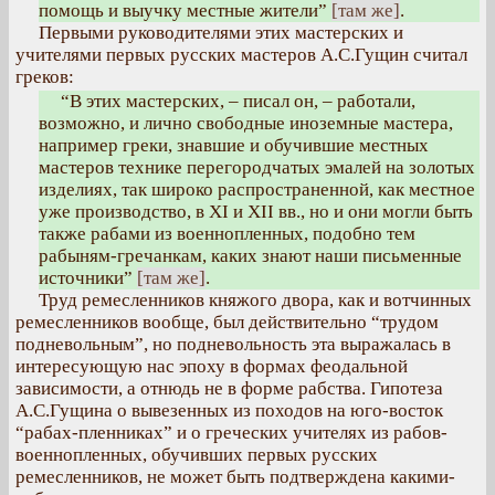
помощь и выучку местные жители”
[там же]
.
Первыми руководителями этих мастерских и
учителями первых русских мастеров А.С.Гущин считал
греков:
“В этих мастерских, – писал он, – работали,
возможно, и лично свободные иноземные мастера,
например греки, знавшие и обучившие местных
мастеров технике перегородчатых эмалей на золотых
изделиях, так широко распространенной, как местное
уже производство, в XI и XII вв., но и они могли быть
также рабами из военнопленных, подобно тем
рабыням-гречанкам, каких знают наши письменные
источники”
[там же]
.
Труд ремесленников княжого двора, как и вотчинных
ремесленников вообще, был действительно “трудом
подневольным”, но подневольность эта выражалась в
интересующую нас эпоху в формах феодальной
зависимости, а отнюдь не в форме рабства. Гипотеза
А.С.Гущина о вывезенных из походов на юго-восток
“рабах-пленниках” и о греческих учителях из рабов-
военнопленных, обучивших первых русских
ремесленников, не может быть подтверждена какими-