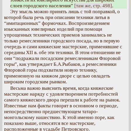
слоев городского населения”
[там же, стр. 498]
.
Эту мысль можно принять лишь с той поправкой, о
которой была речь при описании техники литья в
“имитационных” формочках. Воспроизведением
изысканных ювелирных изделий при помощи
упрощенных технических приемов занимались не
только ремесленники городского посада, но в первую
очередь и сами княжеские мастерские, применявшие с
середины XII в. обе эти техники. В этом отношении не
они “подражали посадским ремесленникам Флоровой
горы”, как утверждает Б.А.Рыбаков, а ремесленники
Флоровой горы подхватили новую технику,
примененную на княжом дворе с целью овладеть
широким городским рынком.
Весьма важно выяснить время, когда княжеские
мастерские наряду с удовлетворением потребностей
самого княжеского двора перешли к работе на рынок.
Известные нам факты говорят в основном о периоде,
непосредственно предшествующем татаро-
монгольскому нашествию. К этой именно поре, как
показано выше, относятся все мастерские,
расположенные в усадьбе Петровского.