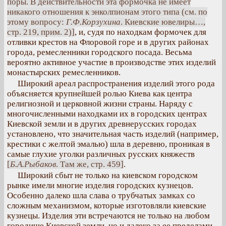
поры. В действительности эта формочка не имеет
никакого отношения к энколпионам этого типа (см. по
этому вопросу:
Г.Ф.Корзухина
. Киевские ювелиры…,
стр. 219, прим. 2)]
, и, судя по находкам формочек для
отливки крестов на Флоровой горе и в других районах
города, ремесленники городского посада. Весьма
вероятно активное участие в производстве этих изделий
монастырских ремесленников.
Широкий ареал распространения изделий этого рода
объясняется крупнейшей ролью Киева как центра
религиозной и церковной жизни страны. Наряду с
многочисленными находками их в городских центрах
Киевской земли и в других древнерусских городах
установлено, что значительная часть изделий (например,
крестики с желтой эмалью) шла в деревню, проникая в
самые глухие уголки различных русских княжеств
[
Б.А.Рыбаков
. Там же, стр. 459]
.
Широкий сбыт не только на киевском городском
рынке имели многие изделия городских кузнецов.
Особенно далеко шла слава о трубчатых замках со
сложным механизмом, которые изготовляли киевские
кузнецы. Изделия эти встречаются не только на любом
городище Киевской земли, но и далеко за ее пределами.