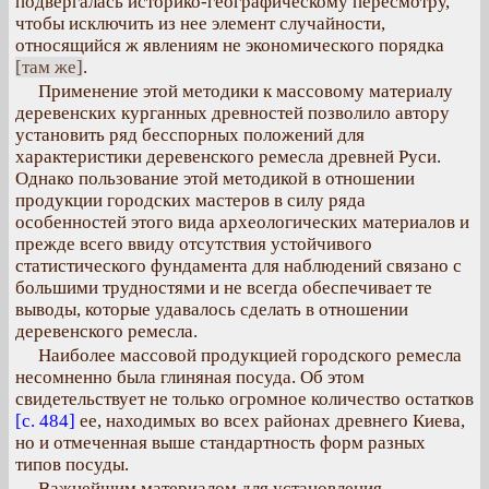
подвергалась историко-географическому пересмотру,
чтобы исключить из нее элемент случайности,
относящийся ж явлениям не экономического порядка
[там же]
.
Применение этой методики к массовому материалу
деревенских курганных древностей позволило автору
установить ряд бесспорных положений для
характеристики деревенского ремесла древней Руси.
Однако пользование этой методикой в отношении
продукции городских мастеров в силу ряда
особенностей этого вида археологических материалов и
прежде всего ввиду отсутствия устойчивого
статистического фундамента для наблюдений связано с
большими трудностями и не всегда обеспечивает те
выводы, которые удавалось сделать в отношении
деревенского ремесла.
Наиболее массовой продукцией городского ремесла
несомненно была глиняная посуда. Об этом
свидетельствует не только огромное количество остатков
[с. 484]
ее, находимых во всех районах древнего Киева,
но и отмеченная выше стандартность форм разных
типов посуды.
Важнейшим материалом для установления