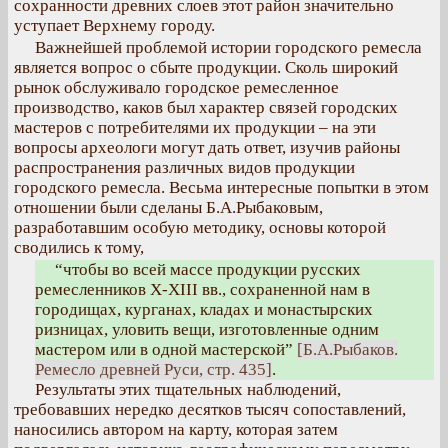
сохранности древних слоев этот район значительно
уступает Верхнему городу.
Важнейшей проблемой истории городского ремесла
является вопрос о сбыте продукции. Сколь широкий
рынок обслуживало городское ремесленное
производство, каков был характер связей городских
мастеров с потребителями их продукции – на эти
вопросы археологи могут дать ответ, изучив районы
распространения различных видов продукции
городского ремесла. Весьма интересные попытки в этом
отношении были сделаны Б.А.Рыбаковым,
разработавшим особую методику, основы которой
сводились к тому,
“чтобы во всей массе продукции русских
ремесленников Х-XIII вв., сохраненной нам в
городищах, курганах, кладах и монастырских
ризницах, уловить вещи, изготовленные одним
мастером или в одной мастерской”
[Б.А.Рыбаков.
Ремесло древней Руси, стр. 435]
.
Результаты этих тщательных наблюдений,
требовавших нередко десятков тысяч сопоставлений,
наносились автором на карту, которая затем