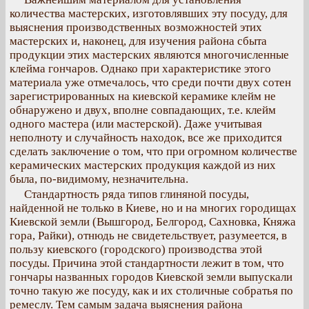
количества мастерских, изготовлявших эту посуду, для
выяснения производственных возможностей этих
мастерских и, наконец, для изучения района сбыта
продукции этих мастерских являются многочисленные
клейма гончаров. Однако при характеристике этого
материала уже отмечалось, что среди почти двух сотен
зарегистрированных на киевской керамике клейм не
обнаружено и двух, вполне совпадающих, т.е. клейм
одного мастера (или мастерской). Даже учитывая
неполноту и случайность находок, все же приходится
сделать заключение о том, что при огромном количестве
керамических мастерских продукция каждой из них
была, по-видимому, незначительна.
Стандартность ряда типов глиняной посуды,
найденной не только в Киеве, но и на многих городищах
Киевской земли (Вышгород, Белгород, Сахновка, Княжа
гора, Райки), отнюдь не свидетельствует, разумеется, в
пользу киевского (городского) производства этой
посуды. Причина этой стандартности лежит в том, что
гончары названных городов Киевской земли выпускали
точно такую же посуду, как и их столичные собратья по
ремеслу. Тем самым задача выяснения района