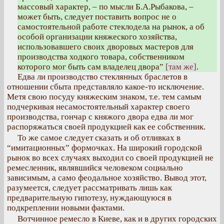
массовый характер, – по мысли Б.А.Рыбакова, –
может быть, следует поставить вопрос не о
самостоятельной работе стеклодела на рынок, а об
особой организации княжеского хозяйства,
использовавшего своих дворовых мастеров для
производства ходкого товара, собственником
которого мог быть сам владелец двора”
[там же]
.
Едва ли производство стеклянных браслетов в
отношении сбыта представляло какое-то исключение.
Метя свою посуду княжеским знаком, т.е. тем самым
подчеркивая несамостоятельный характер своего
производства, гончар с княжого двора едва ли мог
распоряжаться своей продукцией как ее собственник.
То же самое следует сказать и об отливках в
“имитационных” формочках. На широкий городской
рынок во всех случаях выходил со своей продукцией не
ремесленник, являвшийся человеком социально
зависимым, а само феодальное хозяйство. Вывод этот,
разумеется, следует рассматривать лишь как
предварительную гипотезу, нуждающуюся в
подкреплении новыми фактами.
Вотчинное ремесло в Киеве, как и в других городских