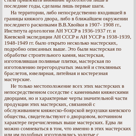
последние годы, сделаны лишь первые шаги.
На территории, либо непосредственно входившей в
границы княжого двора, либо в ближайшем окружении
последнего раскопками В.В.Хвойки в 1907- 1908 гг.,
Института археологии АН УССР в 1936-1937 гг. и
Киевской экспедиции АН СССР и АН УССР в 1938-1939,
1948-1949 гг. было открыто несколько мастерских,
подробно описанных выше. Это были мастерская по
обработке строительного камня, мастерская,
изготовлявшая поливные плитки, мастерская по
изготовлению перегородчатых эмалей и стеклянных
браслетов, ювелирная, литейная и костерезная
мастерские.
Не только местоположение всех этих мастерских в
непосредственном соседстве с каменными княжескими
дворцами, но и характерные черты значительной части
продукции этих мастерских, связанной с
обслуживанием княжеско-боярской верхушки киевского
общества, свидетельствуют о дворцовом, вотчинном
характере перечисленных выше мастерских. Едва ли
можно сомневаться в том, что именно в этих мастерских
или им подобных изготовлялись золотые с