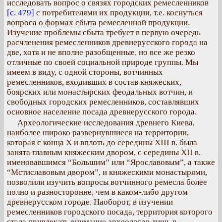
исследовать вопрос о связях городских ремесленников
[с. 479]
с потребителями их продукции, т.е. коснуться
вопроса о формах сбыта ремесленной продукции.
Изучение проблемы сбыта требует в первую очередь
расчленения ремесленников древнерусского города на
две, хотя и не вполне разобщенные, но все же резко
отличные по своей социальной природе группы. Мы
имеем в виду, с одной стороны, вотчинных
ремесленников, входивших в состав княжеских,
боярских или монастырских феодальных вотчин, и
свободных городских ремесленников, составлявших
основное население посада древнерусского города.
Археологические исследования древнего Киева,
наиболее широко развернувшиеся на территории,
которая с конца Х и вплоть до середины XIII в. была
занята главным княжеским двором, с середины XII в.
именовавшимся “Большим” или “Ярославовым”, а также
“Мстиславовым двором”, и княжескими монастырями,
позволили изучить вопросы вотчинного ремесла более
полно и разносторонне, чем в каком-либо другом
древнерусском городе. Наоборот, в изучении
ремесленников городского посада, территория которого
стала привлекать внимание археологов лишь в