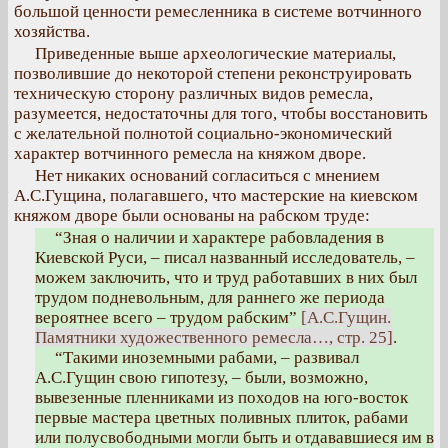
большой ценности ремесленника в системе вотчинного
хозяйства.
Приведенные выше археологические материалы,
позволившие до некоторой степени реконструировать
техническую сторону различных видов ремесла,
разумеется, недостаточны для того, чтобы восстановить
с желательной полнотой социально-экономический
характер вотчинного ремесла на княжом дворе.
Нет никаких оснований согласиться с мнением
А.С.Гущина, полагавшего, что мастерские на киевском
княжом дворе были основаны на рабском труде:
“Зная о наличии и характере рабовладения в
Киевской Руси, – писал названный исследователь, –
можем заключить, что и труд работавших в них был
трудом подневольным, для раннего же периода
вероятнее всего – трудом рабским”
[А.С.Гущин.
Памятники художественного ремесла…, стр. 25]
.
“Такими иноземными рабами, – развивал
А.С.Гущин свою гипотезу, – были, возможно,
вывезенные пленниками из походов на юго-восток
первые мастера цветных поливных плиток, рабами
или полусвободными могли быть и отдававшиеся им в