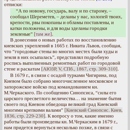
отписки:
“А по новому, государь, валу и по старому, –
сообщал Шереметев, – деланы у нас, холопей твоих,
крепости, рвы покопаны и обламы поставлены, и
катки положены, и для воды зделаны городки
земленые”
[там же]
.
В донесении о новых работах по восстановлению
киевских укреплений в 1665 г. Никита Львов, сообщая,
что “городовые стены во многих местех были худы и
земля в них осыпалась”, представлял подробную
роспись выполненных ремонтных работ по городовой
стене и раскатам
[АЮЗР, V, СПб., 1867, стр. 309-310]
.
В 1679 г., в связи с осадой турками Чигирина, под
Киевом было собрано многочисленное московское и
запорожское войско под командованием кн.
М.Черкаского. По сообщению Синопсиса, “силы его
царского пресветлого величества… на знамение бытия
своего под Киевом обведоща великий град Киевский
многими крепкими валами”
[Киевский Синопсис. Киев,
1836, стр. 229-230]
. К вопросу о том, какие именно
работы были произведены кн. М.Черкаским в 1679 г.,
нам придется вернуться несколько позже, в связи с