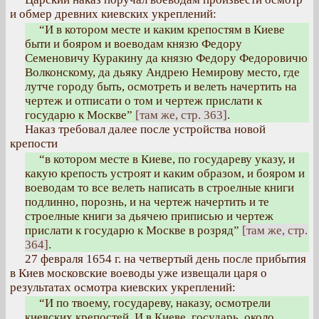
и обмер древних киевских укреплений:
“И в котором месте и каким крепостям в Киеве
быти и бояром и воеводам князю Федору
Семеновичу Куракину да князю Федору Федоровичю
Волконскому, да дьяку Андрею Немирову место, где
лутче городу быть, осмотреть и велеть начертить на
чертеж и отписати о том и чертеж прислати к
государю к Москве”
[там же, стр. 363]
.
Наказ требовал далее после устройства новой
крепости
“в котором месте в Киеве, по государеву указу, и
какую крепость устроят и каким образом, и бояром и
воеводам то все велеть написать в строелные книги
подлинно, порознь, и на чертеж начертить и те
строелные книги за дьячею приписью и чертеж
прислати к государю к Москве в розряд”
[там же, стр.
364]
.
27 февраля 1654 г. на четвертый день после прибытия
в Киев московские воеводы уже извещали царя о
результатах осмотра киевских укреплений:
“И по твоему, государеву, наказу, осмотрели
киевских крепостей. И в Киеве, государь, около