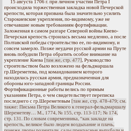
15 августа 1706 г. при личном участии Петра I
происходила торжественная закладка новой Печерской
крепости, которая призвана была значительно усилить
Старокиевские укрепления, по-видимому, уже не
отвечавшие новым требованиям фортификации.
Заложенная в самом разгаре Северной войны Киево-
Печерская крепость строилась весьма медленно, а после
Полтавской победы строительство ее, по-видимому, и
совсем замерло. Позже неудачи русской армии на Пруте
вновь побудили Петра обратить особое внимание на
укрепление Киева
[там же, стр. 477]
, Руководство
строительством было возложено на фельдмаршала
гр.Шереметева, под командованием которого
находилась русская армия, предназначенная для
обороны юго-западной границы России.
Фортификационные работы велись по прямым
указаниям Петра, о чем свидетельствует переписка
последнего с гр.Шереметевым
[там же, стр. 478-479; см.
также: Письма Петра Великого к генерал-фельдмаршалу
Шереметеву… М., 1774, № 155, стр. 113-117; № 174,
стр. 131. По словам современника, “как закладе на
крепость, великое было людем воздыхание и плачь,
понеже дворы розмитали, сады прекрасные вырубали и