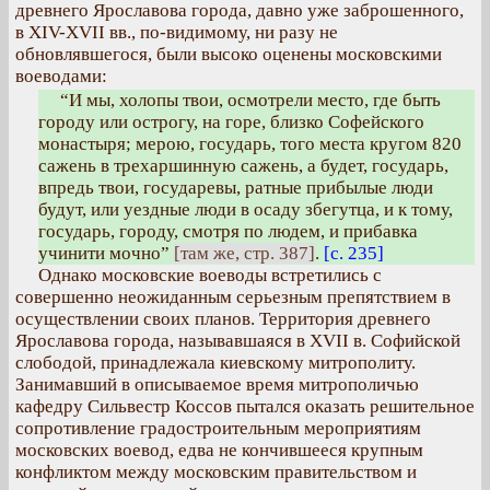
древнего Ярославова города, давно уже заброшенного,
в XIV-XVII вв., по-видимому, ни разу не
обновлявшегося, были высоко оценены московскими
воеводами:
“И мы, холопы твои, осмотрели место, где быть
городу или острогу, на горе, близко Софейского
монастыря; мерою, государь, того места кругом 820
сажень в трехаршинную сажень, а будет, государь,
впредь твои, государевы, ратные прибылые люди
будут, или уездные люди в осаду збегутца, и к тому,
государь, городу, смотря по людем, и прибавка
учинити мочно”
[там же, стр. 387]
.
[с. 235]
Однако московские воеводы встретились с
совершенно неожиданным серьезным препятствием в
осуществлении своих планов. Территория древнего
Ярославова города, называвшаяся в XVII в. Софийской
слободой, принадлежала киевскому митрополиту.
Занимавший в описываемое время митрополичью
кафедру Сильвестр Коссов пытался оказать решительное
сопротивление градостроительным мероприятиям
московских воевод, едва не кончившееся крупным
конфликтом между московским правительством и