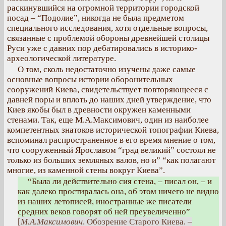
раскинувшийся на огромной территории городской
посад – “Подолие”, никогда не была предметом
специального исследования, хотя отдельные вопросы,
связанные с проблемой обороны древнейшей столицы
Руси уже с давних пор дебатировались в историко-
археологической литературе.
О том, сколь недостаточно изучены даже самые
основные вопросы истории оборонительных
сооружений Киева, свидетельствует повторяющееся с
давней поры и вплоть до наших дней утверждение, что
Киев якобы был в древности окружен каменными
стенами. Так, еще М.А.Максимович, один из наиболее
компетентных знатоков исторической топографии Киева,
вспоминал распространенное в его время мнение о том,
что сооруженный Ярославом “град великий” состоял не
только из больших земляных валов, но и” “как полагают
многие, из каменной стены вокруг Киева”.
“Была ли действительно сия стена, – писал он, – и
как далеко простиралась она, об этом ничего не видно
из наших летописей, иностранные же писатели
средних веков говорят об ней преувеличенно”
[
M.A.Максимович
. Обозрение Старого Киева. –