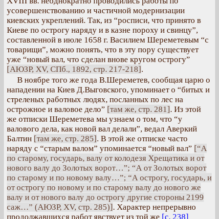
XVIII вв. неоднократно проводились работы по
усовершенствованию и частичной модернизации
киевских укреплений. Так, из “росписи, что принято в
Киеве по острогу наряду и в казне пороху и свинцу”,
составленной в июле 1658 г. Василием Шереметевым “с
товарищи”, можно понять, что в эту пору существует
уже “новый вал, что сделан внове кругом острогу”
[АЮЗР, XV, СПб., 1892, стр. 217-218]
.
В ноябре того же года В.Шереметев, сообщая царю о
нападении на Киев Д.Выговского, упоминает о “битых и
стреленых работных людях, посланных по лес на
острожное и валовое дело”
[там же, стр. 281]
. Из этой
же отписки Шереметева мы узнаем о том, что “у
валового дела, как новой вал делали”, ведал Аверкий
Балтин
[там же, стр. 285]
. В этой же отписке часто
наряду с “старым валом” упоминается “новый вал”
[“А
по старому, государь, валу от колодезя Хрещатика и от
нового валу до Золотых ворот…”; “А от Золотых ворот
по старому и по новому валу…”; “А острогу, государь, и
от острогу по новому и по старому валу до нового же
валу и от нового валу до острогу другие стороны 2199
саж…” (АЮЗР, XV, стр. 285)]
. Характер непрерывно
продолжавшихся работ явствует из той же
[с. 238]