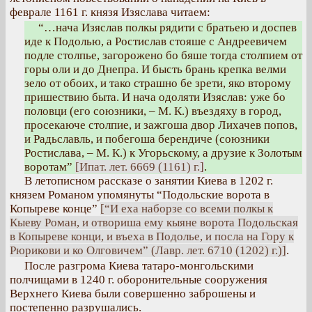
феврале 1161 г. князя Изяслава читаем:
“…нача Изяслав полкы рядити с братьею и доспев
иде к Подолью, а Ростислав стояше с Андреевичем
подле столпье, загорожено бо бяше тогда столпием от
горы оли и до Днепра. И бысть брань крепка велми
зело от обоих, и тако страшно бе зрети, яко второму
пришествию быта. И нача одоляти Изяслав: уже бо
половци (его союзники, – М. К.) въездяху в город,
просекаюче столпие, и зажгоша двор Лихачев попов,
и Радьславль, и побегоша берендиче (союзники
Ростислава, – М. К.) к Угорьскому, а друзие к Золотым
воротам”
[Ипат. лет. 6669 (1161) г.]
.
В летописном рассказе о занятии Киева в 1202 г.
князем Романом упомянуты “Подольские ворота в
Копыреве конце”
[“И еха наборзе со всеми полкы к
Кыеву Роман, и отвориша ему кыяне ворота Подольская
в Копыреве конци, и въеха в Подолье, и посла на Гору к
Рюрикови и ко Олговичем” (Лавр. лет. 6710 (1202) г.)]
.
После разгрома Киева татаро-монгольскими
полчищами в 1240 г. оборонительные сооружения
Верхнего Киева были совершенно заброшены и
постепенно разрушались.