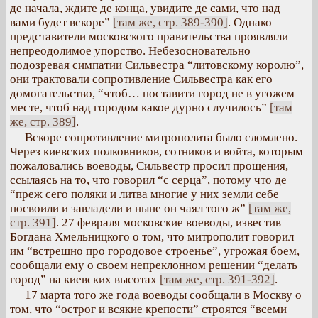
де начала, ждите де конца, увидите де сами, что над
вами будет вскоре”
[там же, стр. 389-390]
. Однако
представители московского правительства проявляли
непреодолимое упорство. Небезосновательно
подозревая симпатии Сильвестра “литовскому королю”,
они трактовали сопротивление Сильвестра как его
домогательство, “чтоб… поставити город не в угожем
месте, чтоб над городом какое дурно случилось”
[там
же, стр. 389]
.
Вскоре сопротивление митрополита было сломлено.
Через киевских полковников, сотников и войта, которым
пожаловались воеводы, Сильвестр просил прощения,
ссылаясь на то, что говорил “с серца”, потому что де
“преж сего поляки и литва многие у них земли себе
посвоили и завладели и ныне он чаял того ж”
[там же,
стр. 391]
. 27 февраля московские воеводы, известив
Богдана Хмельницкого о том, что митрополит говорил
им “встрешно про городовое строенье”, угрожая боем,
сообщали ему о своем непреклонном решении “делать
город” на киевских высотах
[там же, стр. 391-392]
.
17 марта того же года воеводы сообщали в Москву о
том, что “острог и всякие крепости” строятся “всеми