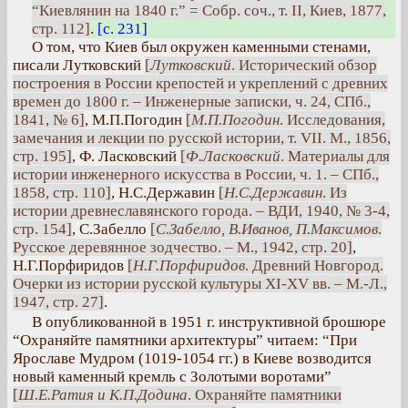
“Киевлянин на 1840 г.” = Собр. соч., т. II, Киев, 1877,
стр. 112]
.
[с. 231]
О том, что Киев был окружен каменными стенами,
писали Лутковский
[
Лутковский
. Исторический обзор
построения в России крепостей и укреплений с древних
времен до 1800 г. – Инженерные записки, ч. 24, СПб.,
1841, № 6]
, М.П.Погодин
[
М.П.Погодин
. Исследования,
замечания и лекции по русской истории, т. VII. М., 1856,
стр. 195]
, Ф. Ласковский
[
Ф.Ласковский
. Материалы для
истории инженерного искусства в России, ч. 1. – СПб.,
1858, стр. 110]
, Н.С.Державин
[
Н.С.Державин
. Из
истории древнеславянского города. – ВДИ, 1940, № 3-4,
стр. 154]
, С.Забелло
[
С.Забелло, В.Иванов, П.Максимов
.
Русское деревянное зодчество. – М., 1942, стр. 20]
,
Н.Г.Порфиридов
[
Н.Г.Порфиридов
. Древний Новгород.
Очерки из истории русской культуры XI-XV вв. – М.-Л.,
1947, стр. 27]
.
В опубликованной в 1951 г. инструктивной брошюре
“Охраняйте памятники архитектуры” читаем: “При
Ярославе Мудром (1019-1054 гг.) в Киеве возводится
новый каменный кремль с Золотыми воротами”
[
Ш.Е.Ратия и К.П.Додина
. Охраняйте памятники