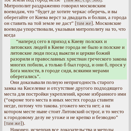
Митрополит раздраженно говорил московским
воеводам, что “будет де хотите черкас оберечь, и вы
оберегайте от Киева верст за двадцать и болши, а города
он ставить на той земле не даст”
[там же]
. Московские
воеводы упорствовали, указывая митрополиту на то, что
когда
“наперед сего в приход к Киеву полских и
литовских людей в Киеве города не было и полские и
литовские люди посад выжгли и церкви божий
разорили и православных христиан греческого закона
многих побили, а только б был город, и они б, прося у
Бога милости, в городе сидя, всякими мерами
оберегались”.
Они доказывали полную непригодность старого
замка на Киселевке и отсутствие другого подходящего
места для постройки укреплений, кроме избранного ими
(“окроме того места в иных местех города ставити
негде, потому что такова. угожего места нет; а на
котором месте ныне стоит Литовский острог, и то место
к городовому делу не угоже и не крепко и безводно”
[там же]
).
Наконец, исчерпав все доказательства и методы