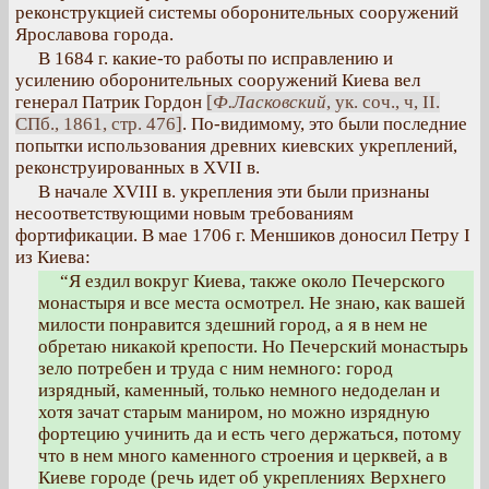
реконструкцией системы оборонительных сооружений
Ярославова города.
В 1684 г. какие-то работы по исправлению и
усилению оборонительных сооружений Киева вел
генерал Патрик Гордон
[
Ф.Ласковский
, ук. соч., ч, II.
СПб., 1861, стр. 476]
. По-видимому, это были последние
попытки использования древних киевских укреплений,
реконструированных в XVII в.
В начале XVIII в. укрепления эти были признаны
несоответствующими новым требованиям
фортификации. В мае 1706 г. Меншиков доносил Петру I
из Киева:
“Я ездил вокруг Киева, также около Печерского
монастыря и все места осмотрел. Не знаю, как вашей
милости понравится здешний город, а я в нем не
обретаю никакой крепости. Но Печерский монастырь
зело потребен и труда с ним немного: город
изрядный, каменный, только немного недоделан и
хотя зачат старым маниром, но можно изрядную
фортецию учинить да и есть чего держаться, потому
что в нем много каменного строения и церквей, а в
Киеве городе (речь идет об укреплениях Верхнего