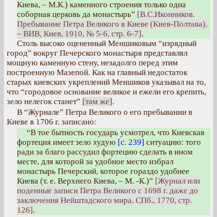
Киева, – М.К.) каменного строения только одна
соборная церковь да монастырь”
[В.С.Иконников.
Пребывание Петра Великого в Киеве (Киев-Полтава).
– ВИВ, Киев, 1910, № 5-6, стр. 6-7]
.
Столь высоко оцененный Меншиковым “изрядный
город” вокруг Печерского монастыря представлял
мощную каменную стену, незадолго перед этим
построенную Мазепой. Как на главный недостаток
старых киевских укреплений Меншиков указывал на то,
что “городовое основание великое и ежели его крепить,
зело нелегок станет”
[там же]
.
В “Журнале” Петра Великого о его пребывании в
Киеве в 1706 г. записано:
“В тое бытность государь усмотрел, что Киевская
фортеция имеет зело худую
[с. 239]
ситуацию: того
ради за благо рассудил фортецию сделать в ином
месте, для которой за удобное место избрал
монастырь Печерский, которое гораздо удобнее
Киева (т. е. Верхнего Киева, – М. -К.)”
[Журнал или
поденные записи Петра Великого с 1698 г. даже до
заключения Нейштадского мира. СПб., 1770, стр.
126]
.