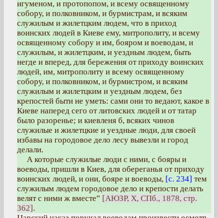
игуменом, и протопопом, и всему освященному
собору, и полковником, и бурмистрам, и всяким
служилым и жилетцким людем, что в приход
воинских людей в Киеве ему, митрополиту, и всему
освященному собору и им, бояром и воеводам, и
служилым, и жилетцким, и уездным людем, быть
негде и вперед, для бережения от приходу воинских
людей, им, митрополиту и всему освященному
собору, и полковником, и бурмистром, и всяким
служилым и жилетцким и уездным людем, без
крепостей быти не уметь: сами они то ведают, какое в
Киеве наперед сего от литовских людей и от татар
было разоренье; и киевленя б, всяких чинов
служилые и жилетцкие и уездные люди, для своей
избавы на городовое дело лесу вывезли и город
делали.
А которые служилые люди с ними, с бояры и
воеводы, пришли в Киев, для обереганья от приходу
воинских людей, и они, бояре и воеводы,
[с. 234]
тем
служилым людем городовое дело и крепости делать
велят с ними ж вместе”
[АЮЗР, X, СПб., 1878, стр.
362]
.
Царский наказ поручал воеводам произвести осмотр