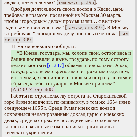
людми, днем и ночью”
[там же, стр. 395]
.
Одобряя деятельность своих воевод в Киеве, царь
требовал в грамоте, посланной из Москвы 30 марта,
чтобы “городовым делом промышляли… с великим
раденьем и поспешеньем”
[там же, стр. 397]
. В Москву
затребовали “городовому делу роспись и чертеж”
[там
же, стр. 399]
.
31 марта воеводы сообщали:
“В Киеве, государь, мы, холопи твои, острог весь и
башни поставили, а ныне, государь, по тому острогу
делаем мосты и
[с. 237]
обламы и ров копаем. А как,
государь, со всеми крепостми острожными сделаем,
и о том мы, холопи твои, отпишем и острогу чертеж и
образец к тебе, государю, к Москве пришлем”
[АЮЗР, X, стр. 408]
.
Работы по строительству острога на Старокиевской
горе были закончены, по-видимому, в том же 1654 или в
следующем 1655 г. Среди бумаг киевских воевод
сохранился недатированный доклад царю о киевских
делах, среди которых не последнее место занимают
вопросы, связанные с окончанием строительства
киевских укреплений.