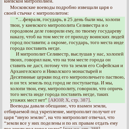
киевской митрополией.
Московские воеводы подробно извещали царя о
своей стычке с митрополитом:
“…февраля, государь, в 25 день были мы, холопи
твои, у киевского митрополита Селивестра и о
городовом деле говорили ему, по твоему государеву
наказу, чтоб на том месте от приходу воинских людей
город поставити; а окроме, государь, того места инде
города поставить негде.
И митрополит Селивестр, выслушав у нас, холопей
твоих, говорил нам, что на том месте города он
ставить не даст, потому что та земля его Софейская и
Архангелского и Николского монастырей и
Десятинные церкви под его митрополичьего паствою,
и он тех земель под город не поступаетца. И мы,
холопи твои, ему, митрополиту, говорили, что опричь
того места инде города поставить негде, таких
угожих мест нет”
[АЮЗР, X, стр. 387]
.
Воеводы давали обещание, что взамен земли,
отбираемой под укрепление, митрополит получит от
царя “иную землю”, на что митрополит отвечал, что
“земли все у них поделены и по их правам отдать ему
тое земли под город нелзе”
[там же, стр. 388]
.