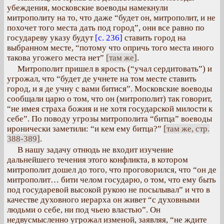
убеждения, московские воеводы намекнули
митрополиту на то, что даже “будет он, митрополит, и не
похочет того места дать под город”, они все равно по
государеву указу будут
[с. 236]
ставить город на
выбранном месте, “потому что опричь того места иного
такова угожего места нет”
[там же]
.
Митрополит пришел в ярость (“учал сердитовать”) и
угрожал, что “будет де учнете на том месте ставить
город, и я де учну с вами битися”. Московские воеводы
сообщали царю о том, что он (митрополит) так говорит,
“не имея страха божия и не хотя государской милости к
себе”. По поводу угрозы митрополита “битца” воеводы
иронически заметили: “и кем ему битца?”
[там же, стр.
388-389]
.
В нашу задачу отнюдь не входит изучение
дальнейшего течения этого конфликта, в котором
митрополит дошел до того, что проговорился, что “он де
митрополит… бити челом государю, о том, что ему быть
под государевой высокой рукою не посылывал” и что в
качестве духовного иерарха он живет “с духовными
людьми о себе, ни под чьею властью”. Он
недвусмысленно угрожал изменой, заявляя, “не ждите