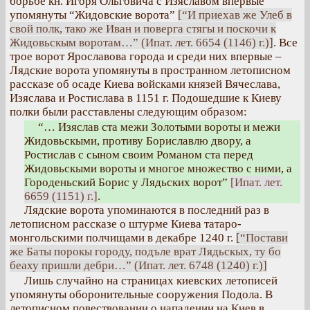
борьбе кн. Игоря Ольговича с Изяславом впервые
упомянуты “Жидовские ворота”
[“И приехав же Улеб в
свой полк, тако же Иван и поверга стягы и поскочи к
Жидовьскым воротам…” (Ипат. лет. 6654 (1146) г.)]
. Все
трое ворот Ярославова города и среди них впервые –
Лядские ворота упомянуты в пространном летописном
рассказе об осаде Киева войсками князей Вячеслава,
Изяслава и Ростислава в 1151 г. Подошедшие к Киеву
полки были расставлены следующим образом:
“… Изяслав ста межи Золотыми вороты и межи
Жидовьскыми, противу Бориславлю двору, а
Ростислав с сыном своим Романом ста перед
Жидовьскыми вороты и многое множество с ними, а
Городеньский Борис у Лядьских ворот”
[Ипат. лет.
6659 (1151) г.]
.
Лядские ворота упоминаются в последний раз в
летописном рассказе о штурме Киева татаро-
монгольскими полчищами в декабре 1240 г.
[“Постави
же Баты порокы городу, подъле врат Лядьскых, ту бо
беаху пришли дебри…” (Ипат. лет. 6748 (1240) г.)]
Лишь случайно на страницах киевских летописей
упомянуты оборонительные сооружения Подола. В
летописном повествовании о нападении на Киев в