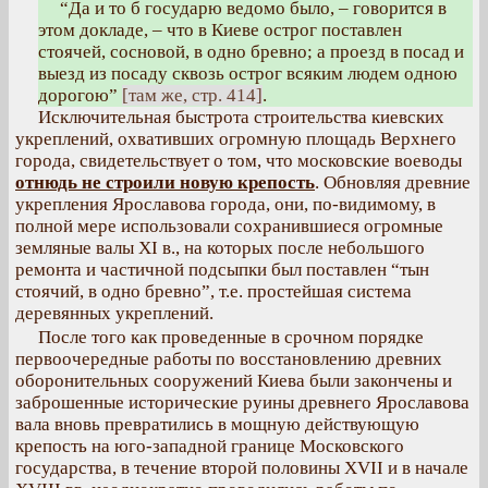
“Да и то б государю ведомо было, – говорится в
этом докладе, – что в Киеве острог поставлен
стоячей, сосновой, в одно бревно; а проезд в посад и
выезд из посаду сквозь острог всяким людем одною
дорогою”
[там же, стр. 414]
.
Исключительная быстрота строительства киевских
укреплений, охвативших огромную площадь Верхнего
города, свидетельствует о том, что московские воеводы
отнюдь не строили новую крепость
. Обновляя древние
укрепления Ярославова города, они, по-видимому, в
полной мере использовали сохранившиеся огромные
земляные валы XI в., на которых после небольшого
ремонта и частичной подсыпки был поставлен “тын
стоячий, в одно бревно”, т.е. простейшая система
деревянных укреплений.
После того как проведенные в срочном порядке
первоочередные работы по восстановлению древних
оборонительных сооружений Киева были закончены и
заброшенные исторические руины древнего Ярославова
вала вновь превратились в мощную действующую
крепость на юго-западной границе Московского
государства, в течение второй половины XVII и в начале