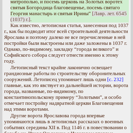
митрополью, и посемь церковь на Золотых воротех
святыя Богородица благовещенье, посемь святаго
Георгия манастырь и святыя Ирины”
[Лавр. лет. 6545
(1037) г.]
.
Как известно, летописная статья, занесенная под 1037
г., как бы подводит итог всей строительной деятельности
Ярослава и поэтому далеко не все перечисленные в ней
постройки были выстроены или даже заложены в 1037 г.
Однако, по-видимому, закладку “города великого” и
Софийского собора следует отнести именно к этому
году.
Летописный текст крайне лаконично освещает
грандиозные работы по строительству оборонительных
сооружений. Летописец упоминает лишь одни
[с. 232]
главные, как это явствует из дальнейшей истории, ворота
города, названные, по-видимому, по
константинопольскому примеру “Золотыми”, и особо
отмечает постройку надвратной церкви Благовещения
над этими воротами.
Другие ворота Ярославова города впервые
упоминаются лишь в летописных рассказах о военных
событиях середины XII в. Под 1146 г. в повествовании о