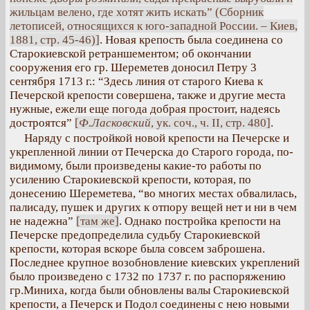
жильцам велено, где хотят жить искать” (Сборник
летописей, относящихся к юго-западной России. – Киев,
1881, стр. 45-46)]
. Новая крепость была соединена со
Старокиевской ретраншементом; об окончании
сооружения его гр. Шереметев доносил Петру 3
сентября 1713 г.: “Здесь линия от старого Киева к
Печерской крепости совершена, также и другие места
нужные, ежели еще погода добрая простоит, надеясь
достроятся”
[
Ф.Ласковский
, ук. соч., ч. II, стр. 480]
.
Наряду с постройкой новой крепости на Печерске и
укрепленной линии от Печерска до Старого города, по-
видимому, были произведены какие-то работы по
усилению Старокиевской крепости, которая, по
донесению Шереметева, “во многих местах обвалилась,
палисаду, пушек и других к отпору вещей нет и ни в чем
не надежна”
[там же]
. Однако постройка крепости на
Печерске предопределила судьбу Старокиевской
крепости, которая вскоре была совсем заброшена.
Последнее крупное возобновление киевских укреплений
было произведено с 1732 по 1737 г. по распоряжению
гр.Миниха, когда были обновлены валы Старокиевской
крепости, а Печерск и Подол соединены с нею новыми