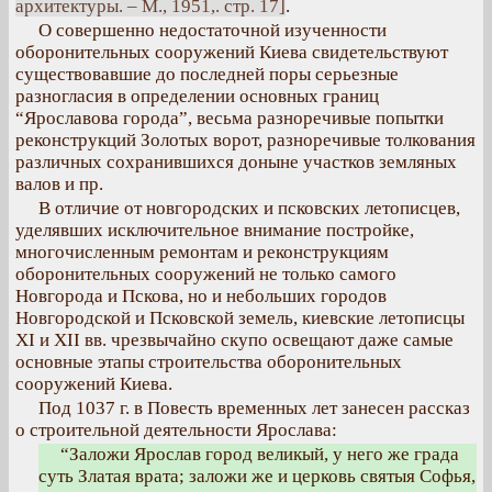
архитектуры. – М., 1951,. стр. 17]
.
О совершенно недостаточной изученности
оборонительных сооружений Киева свидетельствуют
существовавшие до последней поры серьезные
разногласия в определении основных границ
“Ярославова города”, весьма разноречивые попытки
реконструкций Золотых ворот, разноречивые толкования
различных сохранившихся доныне участков земляных
валов и пр.
В отличие от новгородских и псковских летописцев,
уделявших исключительное внимание постройке,
многочисленным ремонтам и реконструкциям
оборонительных сооружений не только самого
Новгорода и Пскова, но и небольших городов
Новгородской и Псковской земель, киевские летописцы
XI и XII вв. чрезвычайно скупо освещают даже самые
основные этапы строительства оборонительных
сооружений Киева.
Под 1037 г. в Повесть временных лет занесен рассказ
о строительной деятельности Ярослава:
“Заложи Ярослав город великый, у него же града
суть Златая врата; заложи же и церковь святыя Софья,