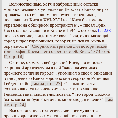
Величественные, хотя и заброшенные остатки
мощных земляных укреплений Верхнего Киева не раз
привлекали к себе внимание путешественников,
посещавших Киев в XVI-XVII вв. “Киев был очень
укреплен на обширном пространстве”, – писал Эрих
Ляссота, побывавший в Киеве в 1594 г., об этом,
[с. 233]
по его мнению, свидетельствовал “вал, охватывающий
город и простирающийся, говорят, на девять миль в
окружности”
[Сборник материалов для исторической
топографии Киева и его окрестностей. Киев, 1874, отд.
II, стр. 16]
.
О стене, окружавшей древний Киев, и о воротах
старинной архитектуры в ней “как о памятниках
прежнего величия города”, упоминал в своем описании
руин древнего Киева королевский секретарь Рейнольд
Гейденштейн
[там же, стр. 23]
. Огромные валы,
сохранившиеся на киевских высотах, по мнению
Гейденштейна, свидетельствовали, “что город, должно
быть, когда-нибудь был очень многолюден и велик”
[там
же, стр. 24]
.
Высоко оценил стратегические преимущества
древних ярославовых укреплений по сравнению с