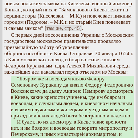
новым польским замком на Киселевке военный инженер
Боплан, который писал: “Замок нового Киева лежит на
вершине горы (Киселевки, – М.К.) и повелевает нижним
городом (Подолом, – М.К.); но старый Киев повелевает
и самым замком”
[там же, стр. 45]
.
С первых дней воссоединения Украины с Московским
государством московское правительство проявляло
чрезвычайную заботу об укреплении
обороноспособности Киева. Отправляя 30 января 1654 г.
в Киев московских воевод и бояр во главе с князем
Федором Куракиным, царь Алексей Михайлович среди
важнейших дел наказывал перед отъездом из Москвы:
“Бояром же и воеводам князю Федору
Семеновичу Куракину да князю Федору Федоровичю
Волконскому, да дьяку Андрею Немирову досмотрить
в Киеве, какие крепости учинены, где им бояром и
воеводам, и служилым людем, и киевляном началным
и всяким служилым и жилецким и уездным людем в
приход воинских людей быти безстрашно и надежно.
И будет, по их досмотру, в Киеве такие крепости
нет, и им бояром и воеводам говорити митрополиту и
Печерскому, и иных монастырей архимаритом, и