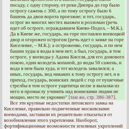
посаду, с одну сторону, от реки Днепра до гор было
острогу сажень с 300, а по тому острогу было 6
башень да двои ворота проезжие; и тот, государь,
острог во многих местех вызжен и розломан (речь
идет об остроге, ограждавшем Киево-Подол, – М.К.).
Да в Киеве же, государь, на горе поставлен воевоцкой
двор и огорожен острогом (речь идет о замке на горе
Киселевке, – М.К.); а остроженко, государь, и по нем
башни худы и воды в нем нет; а был, государь, в том
остроге, у воеводы у Адама Киселя, для его домового
покою, один колодезь копаной, до воды 50 сажень, и
вода в нем была худа, и тот колодезь завалился; а
иных, государь, вод никаких к тому острогу нет, и в
приход, государь, воинских людей с гор от пушечные
стрелбы в том остроге ущититца нелзе и вылазки из
него и промыслу учинить над воинскими людми не
мощно, место не укромно”
[там же, стр. 386-387]
.
Все эти крупные недостатки литовского замка на
Киселевке, правильно подмеченные московскими
воеводами, заставили их решительно отказаться от
возобновления этого укрепления. Наоборот,
фортификационные возможности земляных укреплений