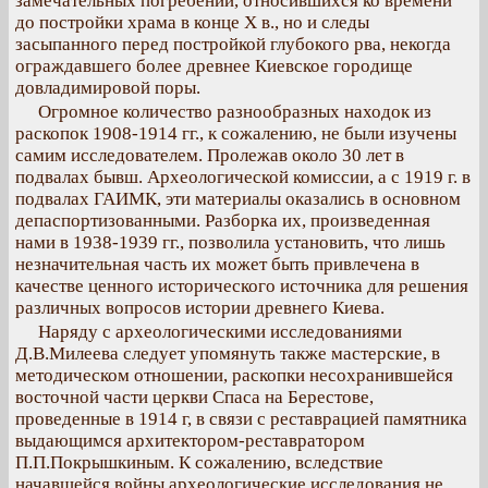
замечательных погребений, относившихся ко времени
до постройки храма в конце Х в., но и следы
засыпанного перед постройкой глубокого рва, некогда
ограждавшего более древнее Киевское городище
довладимировой поры.
Огромное количество разнообразных находок из
раскопок 1908-1914 гг., к сожалению, не были изучены
самим исследователем. Пролежав около 30 лет в
подвалах бывш. Археологической комиссии, а с 1919 г. в
подвалах ГАИМК, эти материалы оказались в основном
депаспортизованными. Разборка их, произведенная
нами в 1938-1939 гг., позволила установить, что лишь
незначительная часть их может быть привлечена в
качестве ценного исторического источника для решения
различных вопросов истории древнего Киева.
Наряду с археологическими исследованиями
Д.В.Милеева следует упомянуть также мастерские, в
методическом отношении, раскопки несохранившейся
восточной части церкви Спаса на Берестове,
проведенные в 1914 г, в связи с реставрацией памятника
выдающимся архитектором-реставратором
П.П.Покрышкиным. К сожалению, вследствие
начавшейся войны археологические исследования не