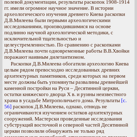
полевой документации, результаты раскопок 1908-1914
гг. имели огромное научное значение. В истории
археологического изучения древнего Киева раскопки
Д.В.Милеева были первыми археологическими
исследованиями, производившимися на основе
подлинно научной археологической методики, с
исключительной тщательностью и
целеустремленностью. По сравнению с раскопками
Д.В.Милеева почти одновременные работы В.В.Хвойки
поражают наивным дилетантизмом.
Раскопки Д.В.Милеева обогатили археологию Киева
целым рядом превосходно исследованных древних
архитектурных памятников, среди которых на первом
месте должны быть упомянуты развалины древнейшей
каменной постройки на Руси – Десятинной церкви,
остатки княжеского дворца Х в. и руины неизвестного
храма в усадьбе Митрополичьего дома. Результаты
[с.
56]
раскопок Д.В.Милеева, однако, отнюдь не
ограничиваются изучением остатков архитектурных
сооружений. Мастерски проведенные исследования
субструкций восточной и северной частей Десятинной
церкви позволили обнаружить не только ряд