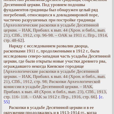
Десятинной церкви. Под уровнем подошвы
фундаментов гридницы был обнаружен целый ряд
погребений, относящихся к довладимировой поре,
частично разрушенных при постройке гридницы
[Археологические раскопки в усадьбе Десятинной
церкви. – ИАК, Прибавл. к вып. 44 (Хрон. и библ., вып.
21), СПб., 1912, стр. 96-98. – OAK за 1911 г., Пгр., 1914,
стр. 48-62]
.
Наряду с исследованием развалин дворца,
раскопками 1911 г., продолженными в 1912 г., была
исследована северо-западная часть усадьбы Десятинной
церкви, где были открыты новые участки древнего рва,
ограждавшего некогда Киевское городище
[Археологические раскопки в усадьбе Десятинной
церкви. – ИАК, Прибавл. к вып. 44 (Хрон. и библ., вып.
21), СПб., 1912, стр. 98; Раскопки Археологической
комиссии в усадьбе Десятинной церкви. – ИАК,
Прибавл. к вып. 48 (Хрон. и библ., вып. 23), СПб., 1913,
стр. 116- 118. – OAK за 1912 г. Пгр., 1916, стр. 66]
.
[с.
55]
Раскопки в усадьбе Десятинной церкви и в ее
окружении продолжались и в 1913-1914 гг., когда