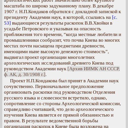
археологических работ значительно более крупного
масштаба по широко задуманному плану. В декабре
1907 г. Н.П.Кондаков обратился с докладной запиской к
президенту Академии наук, в которой, ссылаясь на
[с.
53]
выдающиеся результаты раскопок В.В.Хвойки в
усадьбе Петровского и указывая на опасность
приближения того времени, “когда местные любители и
промышленники сообразят, что почва Киева во многих
местах почти насыщена предметами древности,
имеющими ныне высокую денежную стоимость”,
выдвигал проект организации многолетних
археологических исследований древнего Киева под
руководством Академии наук
[Архив ИИМК АН СССР,
ф. АК, д. 30/1908 г.]
.
Проект Н.П.Кондакова был принят в Академии наук
сочувственно. Первоначальное предположение
организовать раскопки под руководством Отделения
русского языка и словесности встретило, однако,
сопротивление со стороны Археологической комиссии,
справедливо считавшей, что дело археологического
изучения Киева является ее прямой обязанностью и
правом. В результате ведомственной борьбы
организация раскопок в Киеве была возложена на