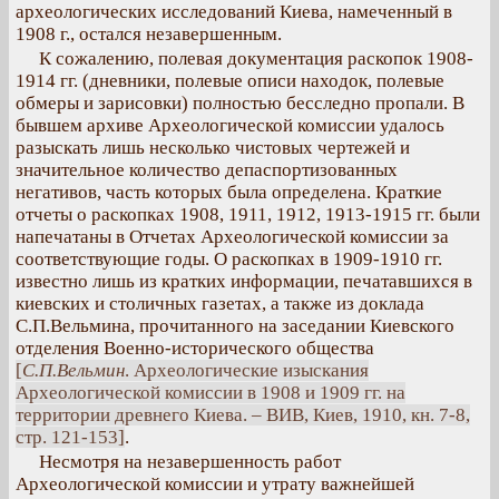
археологических исследований Киева, намеченный в
1908 г., остался незавершенным.
К сожалению, полевая документация раскопок 1908-
1914 гг. (дневники, полевые описи находок, полевые
обмеры и зарисовки) полностью бесследно пропали. В
бывшем архиве Археологической комиссии удалось
разыскать лишь несколько чистовых чертежей и
значительное количество депаспортизованных
негативов, часть которых была определена. Краткие
отчеты о раскопках 1908, 1911, 1912, 1913-1915 гг. были
напечатаны в Отчетах Археологической комиссии за
соответствующие годы. О раскопках в 1909-1910 гг.
известно лишь из кратких информации, печатавшихся в
киевских и столичных газетах, а также из доклада
С.П.Вельмина, прочитанного на заседании Киевского
отделения Военно-исторического общества
[
С.П.Вельмин
. Археологические изыскания
Археологической комиссии в 1908 и 1909 гг. на
территории древнего Киева. – ВИВ, Киев, 1910, кн. 7-8,
стр. 121-153]
.
Несмотря на незавершенность работ
Археологической комиссии и утрату важнейшей