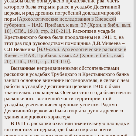
усадьбы было обнаружено продолжение рва, часть
которого была открыта ранее в усадьбе Десятинной
церкви, и ряд древних погребений довладимировой
поры
[Археологические исследования в Киевской
губернии. – ИАК, Прибавл. к вып. 37 (Хрон. и библ., вып.
18), СПб., 1910, стр. 210-211]
. Раскопки в усадьбе
Крестьянского банка были продолжены и в 1911 г., на
этот раз под руководством помощника Д.В.Милеева –
С.П.Вельмина
[
Н.П-ский
. Археологические раскопки в
Киеве. – ИАК, Прибавл. к вып. 42 (Хрон. и библ., вып.
20), СПб., 1911, стр. 109-110]
.
Вызванные непредвиденными обстоятельствами
раскопки в усадьбах Трубецкого и Крестьянского банка
заняли основное внимание исследователя, в связи с чем
работы в усадьбе Десятинной церкви в 1910 г. были
значительно сокращены. Осенью этого года были начаты
раскопки юго-восточной части территории этой
усадьбы, увенчавшиеся крупным успехом. Рядом с
Десятинной церковью были открыты руины древнего
здания дворцового характера.
В 1911 г. раскопки охватили значительную площадь к
юго-востоку от церкви, где были открыты почти
полностью развалины древней гридницы, современной