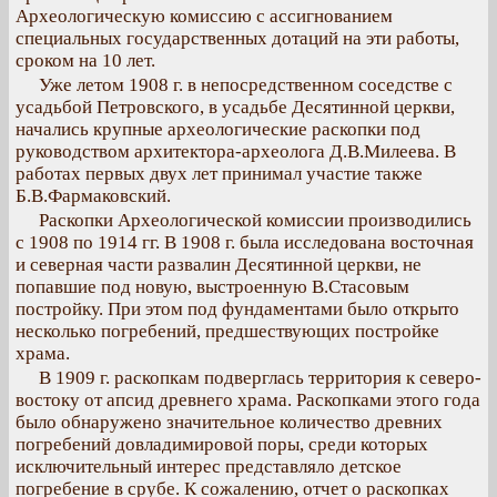
Археологическую комиссию с ассигнованием
специальных государственных дотаций на эти работы,
сроком на 10 лет.
Уже летом 1908 г. в непосредственном соседстве с
усадьбой Петровского, в усадьбе Десятинной церкви,
начались крупные археологические раскопки под
руководством архитектора-археолога Д.В.Милеева. В
работах первых двух лет принимал участие также
Б.В.Фармаковский.
Раскопки Археологической комиссии производились
с 1908 по 1914 гг. В 1908 г. была исследована восточная
и северная части развалин Десятинной церкви, не
попавшие под новую, выстроенную В.Стасовым
постройку. При этом под фундаментами было открыто
несколько погребений, предшествующих постройке
храма.
В 1909 г. раскопкам подверглась территория к северо-
востоку от апсид древнего храма. Раскопками этого года
было обнаружено значительное количество древних
погребений довладимировой поры, среди которых
исключительный интерес представляло детское
погребение в срубе. К сожалению, отчет о раскопках