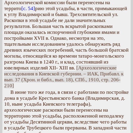
Археологической комиссии были перенесены на
террито
[с. 54]
рию этой усадьбы, в части, примыкающей
к углу Владимирской и бывш. Трехсвятительской ул.
Раскопки в этой усадьбе не дали значительных
результатов. Большая часть вскрытой раскопками
площади оказалась испорченной глубокими ямами и
постройками XVII в. Однако, несмотря на это,
тщательным исследованием удалось обнаружить ряд
древних языческих погребений, часть большой братской
могилы, относящейся ко времени татаро-монгольского
разгрома Киева в 1240 г., и клад, состоявший из
ювелирных изделий XII- XIII вв.
[Археологические
исследования в Киевской губернии. – ИАК, Прибавл. к
вып. 37 (Хрон. и библ., вып. 18), СПб., 1910, стр. 206-
210]
В июне того же года, в связи с работами по постройке
дома в усадьбе Крестьянского банка (Владимирская, д.
10, ныне усадьба Киевского телеграфа),
археологические раскопки были перенесены на
территорию этой усадьбы, расположенной неподалеку
от усадьбы Десятинной церкви, вследствие чего работы
в усадьбе Трубецкого были прерваны. В западной части