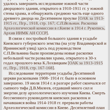
удалось завершить исследование южной части
дворцового здания, открытого в 1910-1911 гг. у южной
стены храма, и обнаружить среднюю часть еще одного
древнего дворца на Десятинном проулке
[OAK за 1913-
1915 гг., Пгр., 1918, стр. 167;
С.П.Вельмин
. Раскопки
Археологической комиссии в г.Киеве в 1914 г. Рукопись,
Архив ИИМК АН СССР]
.
В связи с постройкой большого здания в усадьбе
Киевского губернского земства (на углу Владимирской и
Ирининской улиц) здесь под руководством
С.П.Вельмина были произведены новые раскопки
небольшой части развалин храма, открытого в 30-х
годах прошлого века К.Лохвицким
[OAK за 1913-1915
гг., Пгр., 1918, стр. 167-168]
.
Исследование территории усадьбы Десятинной
церкви раскопками 1908- 1914 гг. было в основном
завершено. 19 июля 1914 г. в разгаре работ скончался от
сыпного тифа Д.В.Милеев, отдавший много сил и
энергии делу археологического изучения Киева. Смерть
бессменного руководителя киевских раскопок и
начавшаяся война 1914-1918 гг. прервали работы
Археологической комиссии в Киеве. Десятилетний план