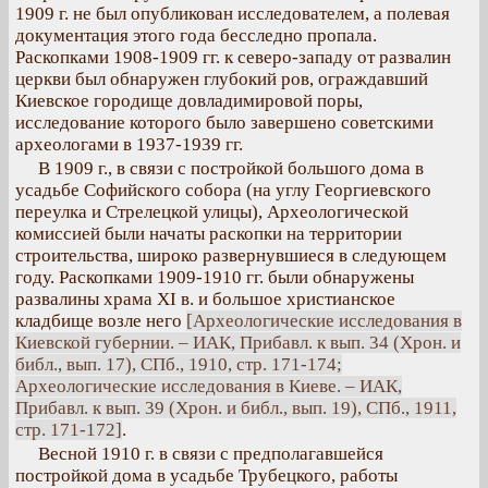
1909 г. не был опубликован исследователем, а полевая
документация этого года бесследно пропала.
Раскопками 1908-1909 гг. к северо-западу от развалин
церкви был обнаружен глубокий ров, ограждавший
Киевское городище довладимировой поры,
исследование которого было завершено советскими
археологами в 1937-1939 гг.
В 1909 г., в связи с постройкой большого дома в
усадьбе Софийского собора (на углу Георгиевского
переулка и Стрелецкой улицы), Археологической
комиссией были начаты раскопки на территории
строительства, широко развернувшиеся в следующем
году. Раскопками 1909-1910 гг. были обнаружены
развалины храма XI в. и большое христианское
кладбище возле него
[Археологические исследования в
Киевской губернии. – ИАК, Прибавл. к вып. 34 (Хрон. и
библ., вып. 17), СПб., 1910, стр. 171-174;
Археологические исследования в Киеве. – ИАК,
Прибавл. к вып. 39 (Хрон. и библ., вып. 19), СПб., 1911,
стр. 171-172]
.
Весной 1910 г. в связи с предполагавшейся
постройкой дома в усадьбе Трубецкого, работы