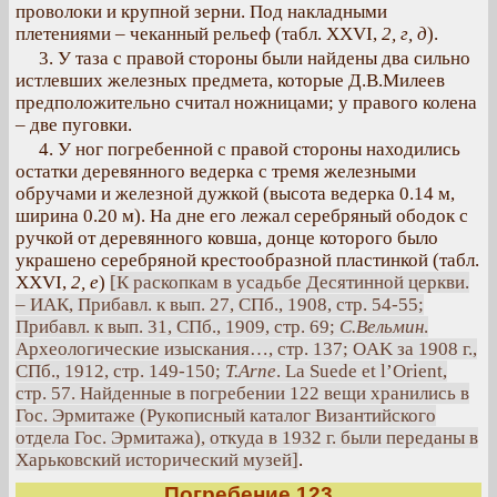
проволоки и крупной зерни. Под накладными
плетениями – чеканный рельеф (табл. XXVI,
2, г, д
).
3. У таза с правой стороны были найдены два сильно
истлевших железных предмета, которые Д.В.Милеев
предположительно считал ножницами; у правого колена
– две пуговки.
4. У ног погребенной с правой стороны находились
остатки деревянного ведерка с тремя железными
обручами и железной дужкой (высота ведерка 0.14 м,
ширина 0.20 м). На дне его лежал серебряный ободок с
ручкой от деревянного ковша, донце которого было
украшено серебряной крестообразной пластинкой (табл.
XXVI,
2, е
)
[К раскопкам в усадьбе Десятинной церкви.
– ИАК, Прибавл. к вып. 27, СПб., 1908, стр. 54-55;
Прибавл. к вып. 31, СПб., 1909, стр. 69;
С.Вельмин
.
Археологические изыскания…, стр. 137; OAK за 1908 г.,
СПб., 1912, стр. 149-150;
Т.Arne
. La Suede et l’Orient,
стр. 57. Найденные в погребении 122 вещи хранились в
Гос. Эрмитаже (Рукописный каталог Византийского
отдела Гос. Эрмитажа), откуда в 1932 г. были переданы в
Харьковский исторический музей]
.
Погребение 123