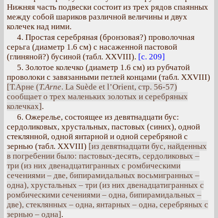
Нижняя часть подвески состоит из трех рядов спаянных
между собой шариков различной величины и двух
колечек над ними.
4. Простая серебряная (бронзовая?) проволочная
серьга (диаметр 1.6 см) с насаженной пастовой
(глиняной?) бусиной (табл. XXVIII).
[с. 209]
5. Золотое колечко (диаметр 1.6 см) из рубчатой
проволоки с завязанными петлей концами (табл. XXVIII)
[Т.Арне (
Т.Arne
. La Suède et l’Orient, стр. 56-57)
сообщает о трех маленьких золотых и серебряных
колечках]
.
6. Ожерелье, состоящее из девятнадцати бус:
сердоликовых, хрустальных, пастовых (синих), одной
стеклянной, одной янтарной и одной серебряной с
зернью (табл. XXVIII)
[из девятнадцати бус, найденных
в погребении было: пастовых-десять, сердоликовых –
три (из них двенадцатигранных с ромбическими
сечениями – две, бипирамидальных восьмигранных –
одна), хрустальных – три (из них двенадцатигранных с
ромбическими сечениями – одна, бипирамидальных –
две), стеклянных – одна, янтарных – одна, серебряных с
зернью – одна]
.