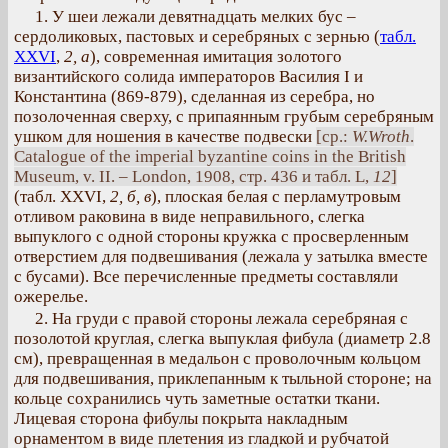
1. У шеи лежали девятнадцать мелких бус –
сердоликовых, пастовых и серебряных с зернью (
табл.
XXVI
,
2, а
), современная имитация золотого
византийского солида императоров Василия I и
Константина (869-879), сделанная из серебра, но
позолоченная сверху, с припаянным грубым серебряным
ушком для ношения в качестве подвески
[ср.:
W.Wroth
.
Catalogue of the imperial byzantine coins in the British
Museum, v. II. – London, 1908, стр. 436 и табл. L,
12
]
(табл. XXVI,
2, б, в
), плоская белая с перламутровым
отливом раковина в виде неправильного, слегка
выпуклого с одной стороны кружка с просверленным
отверстием для подвешивания (лежала у затылка вместе
с бусами). Все перечисленные предметы составляли
ожерелье.
2. На груди с правой стороны лежала серебряная с
позолотой круглая, слегка выпуклая фибула (диаметр 2.8
см), превращенная в медальон с проволочным кольцом
для подвешивания, приклепанным к тыльной стороне; на
кольце сохранились чуть заметные остатки ткани.
Лицевая сторона фибулы покрыта накладным
орнаментом в виде плетения из гладкой и рубчатой