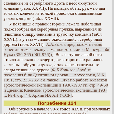
сделанные из серебряного дрота с несомкнутыми
концами (табл. XXVII). На пальцах обеих рук – по два
золотых колечка из тонкой проволоки с завязанными
узлом концами (табл. XXVII).
У поясницы с правой стороны лежала небольшая
подковообразная серебряная пряжка, вырезанная из
пластины с закрученными в трубочку концами (табл.
XXVII), а у таза – сильно окислившийся серебряный
диргем (табл. XXVII)
[А.А.Быков предположительно
отнес диргем к чекану саманидского эмира Мансура ибн
Нуха (350-365 (961-976))]
. Возле ступни левой ноги
стояло деревянное ведерко, от которого сохранились
железные обручи и дужка, а также незначительные
следы сгнившего дерева
[
Ф.Б.Копилов
. Зрубне
поховання біля Десятинної церкви. – Археологія, V, К.,
1951, стр. 233-235; см. также: Отчет о работе Киевской
археологической экспедиции в 1936-1937 гг., стр. 49-50
и Дневник Киевской археологической экспедиции 1937
г., № 4, стр. 44. Архив ИА АН УССР]
.
Погребение 124
Обнаружено в начале 90-х годов XIX в. при земляных