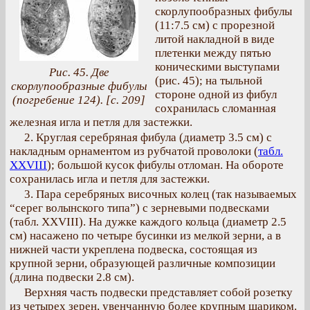
скорлупообразных фибулы
(11:7.5 см) с прорезной
литой накладной в виде
плетенки между пятью
коническими выступами
Рис. 45. Две
(рис. 45); на тыльной
скорлупообразные фибулы
стороне одной из фибул
(погребение 124). [с. 209]
сохранилась сломанная
железная игла и петля для застежки.
2. Круглая серебряная фибула (диаметр 3.5 см) с
накладным орнаментом из рубчатой проволоки (
табл.
XXVIII
); большой кусок фибулы отломан. На обороте
сохранилась игла и петля для застежки.
3. Пара серебряных височных колец (так называемых
“серег волынского типа”) с зерневыми подвесками
(табл. XXVIII). На дужке каждого кольца (диаметр 2.5
см) насажено по четыре бусинки из мелкой зерни, а в
нижней части укреплена подвеска, состоящая из
крупной зерни, образующей различные композиции
(длина подвески 2.8 см).
Верхняя часть подвески представляет собой розетку
из четырех зерен, увенчанную более крупным шариком.