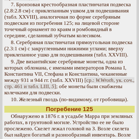
7. Бронзовая крестообразная пластинчатая подвеска
(2.8:2.8 см) с приклепанным ушком для подвешивания
(табл. XXVIII), аналогичная по форме серебряным
подвескам из погребения 125; на лицевой стороне
точечный орнамент по краям и ромбовидный в
середине, сделанный зубчатым колесиком.
8. Серебряная пластинчатая прямоугольная подвеска
(2.3:1 см) с закругленными нижними углами; вверху
приклепанное ушко для подвешивания (табл. XXVIII).
9. Две византийские серебряные монеты, одна из
которых обломана, с именами императоров Романа I,
Константина VII, Стефана и Константина, чеканенные
между 931 и 944 гг. (табл. XXVIII)
[ср.:
W.Wroth
, ук. соч.,
стр. 461 и табл. LIII,
5
]
; обе монеты были снабжены
колечками для подвески.
10. Железный гвоздь (по-видимому, от гробовища).
Погребение 125
Обнаружено в 1876 г. в усадьбе Марра при земляных
работах, в грунтовой могиле. Устройство ее не было
прослежено. Скелет лежал головой на З. Возле скелета
был найден богатый и разнообразный инвентарь. Возле