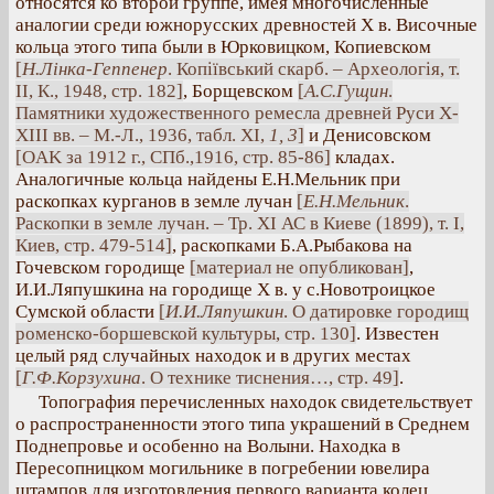
относятся ко второй группе, имея многочисленные
аналогии среди южнорусских древностей Х в. Височные
кольца этого типа были в Юрковицком, Копиевском
[
Н.Лінка-Геппенер
. Копіївський скарб. – Археологія, т.
II, К., 1948, стр. 182]
, Борщевском
[
А.С.Гущин
.
Памятники художественного ремесла древней Руси Х-
XIII вв. – М.-Л., 1936, табл. XI,
1, 3
]
и Денисовском
[OAK за 1912 г., СПб.,1916, стр. 85-86]
кладах.
Аналогичные кольца найдены Е.Н.Мельник при
раскопках курганов в земле лучан
[
Е.Н.Мельник
.
Раскопки в земле лучан. – Тр. XI АС в Киеве (1899), т. I,
Киев, стр. 479-514]
, раскопками Б.А.Рыбакова на
Гочевском городище
[материал не опубликован]
,
И.И.Ляпушкина на городище Х в. у с.Новотроицкое
Сумской области
[
И.И.Ляпушкин
. О датировке городищ
роменско-боршевской культуры, стр. 130]
. Известен
целый ряд случайных находок и в других местах
[
Г.Ф.Корзухина
. О технике тиснения…, стр. 49]
.
Топография перечисленных находок свидетельствует
о распространенности этого типа украшений в Среднем
Поднепровье и особенно на Волыни. Находка в
Пересопницком могильнике в погребении ювелира
штампов для изготовления первого варианта колец