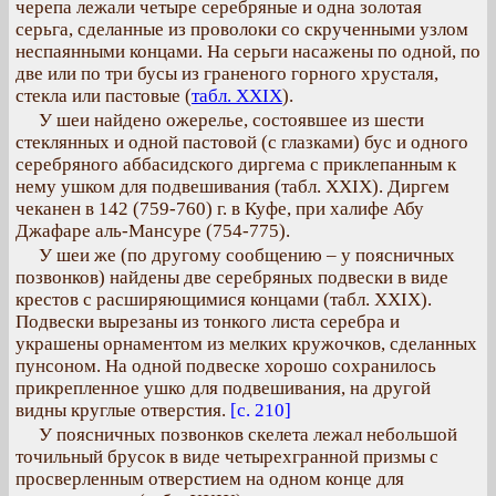
черепа лежали четыре серебряные и одна золотая
серьга, сделанные из проволоки со скрученными узлом
неспаянными концами. На серьги насажены по одной, по
две или по три бусы из граненого горного хрусталя,
стекла или пастовые (
табл. XXIX
).
У шеи найдено ожерелье, состоявшее из шести
стеклянных и одной пастовой (с глазками) бус и одного
серебряного аббасидского диргема с приклепанным к
нему ушком для подвешивания (табл. XXIX). Диргем
чеканен в 142 (759-760) г. в Куфе, при халифе Абу
Джафаре аль-Мансуре (754-775).
У шеи же (по другому сообщению – у поясничных
позвонков) найдены две серебряных подвески в виде
крестов с расширяющимися концами (табл. XXIX).
Подвески вырезаны из тонкого листа серебра и
украшены орнаментом из мелких кружочков, сделанных
пунсоном. На одной подвеске хорошо сохранилось
прикрепленное ушко для подвешивания, на другой
видны круглые отверстия.
[с. 210]
У поясничных позвонков скелета лежал небольшой
точильный брусок в виде четырехгранной призмы с
просверленным отверстием на одном конце для