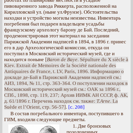
работах по планировке местности в усадьбе
пивоваренного завода Риккерта, расположенной на
Кирилловской ул. (ныне ул.Фрунзе). Обстоятельства
находки и устройство могилы неизвестны. Инвентарь
погребения был подарен владельцем усадьбы
французскому археологу барону де Бай. Последний,
продемонстрировав этот материал на заседании
Парижской Академии надписей в 1894, в 1896 г. принес
его в дар Археологической комиссии, откуда он
поступил в Московский исторический музей, где и
находится поныне
[
Baron de Baye
. Sépulture du X siècle à
Kiev. Extrait de Memoires de la Société nationale des
Antiquaires de France, t. LV, Paris, 1896. Информацию о
докладе де-Бай в Парижской Академии надписей см.:
АИЗ, 1894, № 11, стр. 363-364. О поступлении находок в
Московский исторический музей см.: OAK за 1896 г.,
СПб., 1898, стр. 119, 237; Архив ИИМК АН СССР, ф. АК,
д. 61/1896 г. Перечень находок см. также:
Т.Arne
. La
Suède et l’Orient, стр. 56-57]
.
[с. 208]
В состав погребального инвентаря, поступившего в
ГИМ, входили следующие предметы.
1. Две бронзовых
позолоченных