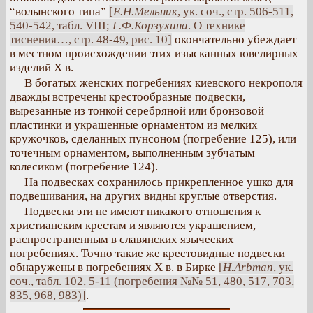
“волынского типа”
[
Е.Н.Мельник
, ук. соч., стр. 506-511,
540-542, табл. VIII;
Г.Ф.Корзухина
. О технике
тиснения…, стр. 48-49, рис. 10]
окончательно убеждает
в местном происхождении этих изысканных ювелирных
изделий Х в.
В богатых женских погребениях киевского некрополя
дважды встречены крестообразные подвески,
вырезанные из тонкой серебряной или бронзовой
пластинки и украшенные орнаментом из мелких
кружочков, сделанных пунсоном (погребение 125), или
точечным орнаментом, выполненным зубчатым
колесиком (погребение 124).
На подвесках сохранилось прикрепленное ушко для
подвешивания, на других видны круглые отверстия.
Подвески эти не имеют никакого отношения к
христианским крестам и являются украшением,
распространенным в славянских языческих
погребениях. Точно такие же крестовидные подвески
обнаружены в погребениях Х в. в Бирке
[
Н.Аrbman
, ук.
соч., табл. 102, 5-11 (погребения №№ 51, 480, 517, 703,
835, 968, 983)]
.