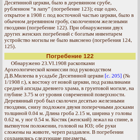
Десятинной церкви, было в деревянном срубе,
рубленном “в лапу” (погребение 123); еще одно,
открытое в 1908 г. под восточной частью церкви, было в
обычном деревянном гробу, сколоченном железными
гвоздями (погребение 122). При обнаружении двух
других женских погребений с богатым инвентарем
устройство могилы не было выяснено (погребения 124,
125).
Погребение 122
Обнаружено 23.VI.1908 раскопками
Археологической комиссии под руководством
Д.В.Милеева в усадьбе Десятинной церкви
[с. 205]
(№
1/1908 г.), к востоку от новой церкви, под развалинами
средней апсиды древнего храма, в грунтовой могиле, на
глубине 3.75 м от уровня современной поверхности.
Деревянный гроб был сколочен десятью железными
гвоздями, снизу подложен двумя поперечными досками
толщиной 0.04 м. Длина гроба 2.15 м, ширина у головы
0.62 м, у ног 0.54 м. Костяк (женский) лежал на спине, в
вытянутом положении, головой на ЮЗ; обе руки
сложены на животе, череп раздавлен. В погребении
сохранились следующие предметы.