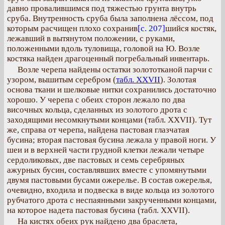
давно провалившимся под тяжестью грунта внутрь
сруба. Внутренность сруба была заполнена лёссом, под
которым расчищен плохо сохранив
[с. 207]
шийся костяк,
лежавший в вытянутом положении, с руками,
положенными вдоль туловища, головой на Ю. Возле
костяка найден драгоценный погребальный инвентарь.
Возле черепа найдены остатки золототканой парчи с
узором, вышитым серебром (
табл. XXVII
). Золотая
основа ткани и шелковые нитки сохранились достаточно
хорошо. У черепа с обеих сторон лежало по два
височных кольца, сделанных из золотого дрота с
заходящими несомкнутыми концами (табл. XXVII). Тут
же, справа от черепа, найдена пастовая глазчатая
бусина; вторая пастовая бусина лежала у правой ноги. У
шеи и в верхней части грудной клетки лежали четыре
сердоликовых, две пастовых и семь серебряных
ажурных бусин, составлявших вместе с упомянутыми
двумя пастовыми бусами ожерелье. В состав ожерелья,
очевидно, входила и подвеска в виде кольца из золотого
рубчатого дрота с неспаянными закрученными концами,
на которое надета пастовая бусина (табл. XXVII).
На кистях обеих рук найдено два браслета,