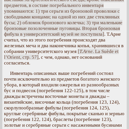
предметов, в составе погребального инвентаря
упоминаются: 1) три серьги из бронзовой проволоки с
свободными концами; на одной из них две стеклянных
бусы; 2) обломок бронзового колечка; 3) три маленькие
бронзовые позолоченные пуговицы. Вторая бронзовая
фибула в университетский музей не поступила]
. Т.Арне
считал, что из этого погребения происходят два
железных меча и два наконечника копья, хранившихся в
собрании университетского музея
[
Т.Arne
. La Suède et
l’Orient, стр. 57]
, с чем, однако, нет оснований
согласиться.
Инвентарь описанных выше погребений состоял
почти исключительно из предметов богатого женского
убора, в который входили ожерелья из разнообразных
бус и подвесок (погребения 122-125), в том числе
дважды встречены восточные монеты и дважды –
византийские, височные кольца (погребения 123, 124),
скорлупообразные фибулы (погребения 124, 125),
круглые серебряные фибулы, покрытые сканью и зернью
(погребения 122, 124), браслеты (погребение 123),
золотые и серебряные серьги с насаженными бусинами