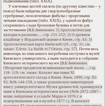
подвешивания (табл. XXIX).
У плечевых костей скелета (по другому известию – у
пояса) были найдены две скорлупообразные
серебряные, позолоченные фибулы с прорезными
литыми накладками (табл. XXIX), у одной из фибул
сохранилась сзади бронзовая булавка и петля для
застегивания
[
В.Б.Антонович
. 1) Археологические
находки и раскопки…, стр. 251-252; 2) О древнем
кладбище у Иорданской церкви в Киеве, стр. 43; 3)
Археологическая карта Киевской губ., стр. 31; см.
также:
Т.Arne
. La Suède et l’Orient, стр. 57]
. Почти весь
инвентарь из описанного погребения поступил в музей
Киевского университета, а ныне находится в собрании
Киевского исторического музея
[
В.Б.Антонович
.
Обозрение предметов великокняжеской эпохи…, стр.
118- 119; см. также: Каталог выставки XI
археологического съезда в Киеве. Киев, 1899, стр. 92-
93, №№ 144-158, а также рукописную инвентарную
книгу университетского Музея древностей, хранящуюся
ныне в Киевском историческом музее (№№ 2072-2087 –
вещи, найденные в усадьбе Марра в 1876 г. и
пожертвованные им в музей в 1877 г.). В каталоге
выставки XI археологического съезда, кроме описанных