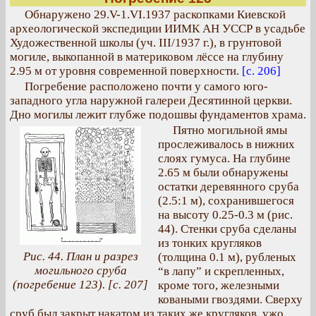
Обнаружено 29.V-1.VI.1937 раскопками Киевской
археологической экспедиции ИИМК АН УССР в усадьбе
Художественной школы (уч. III/1937 г.), в грунтовой
могиле, выкопанной в материковом лёссе на глубину
2.95 м от уровня современной поверхности.
[с. 206]
Погребение расположено почти у самого юго-
западного угла наружной галереи Десятинной церкви.
Дно могилы лежит глубже подошвы фундаментов храма.
Пятно могильной ямы
прослеживалось в нижних
слоях гумуса. На глубине
2.65 м были обнаружены
остатки деревянного сруба
(2.5:1 м), сохранившегося
на высоту 0.25-0.3 м (рис.
44). Стенки сруба сделаны
из тонких кругляков
Рис. 44. План и разрез
(толщина 0.1 м), рубленых
могильного сруба
“в лапу” и скрепленных,
(погребение 123). [с. 207]
кроме того, железными
коваными гвоздями. Сверху
сруб был закрыт накатом из таких же кругляков, ужо