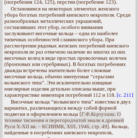
(погребения 124, 125), перстни (погребение 123).
Остановимся на некоторых элементах женского
убора богатых погребений киевского некрополя. Среди
разнообразных металлических украшений,
составлявших этот убор, особого внимания
заслуживают височные кольца – одна из наиболее
типичных особенностей славянского убора. При
рассмотрении рядовых женских погребений киевского
некрополя не раз отмечено наличие во многих из них
височных колец в виде простых проволочных колечек
(бронзовых или серебряных). В богатых погребениях
дважды встречены значительно более сложные
височные кольца, обычно именуемые “серьгами
волынского типа”. Эти исключительно изящные
ювелирные изделия детально описаны выше, при
характеристике инвентаря погребений 112 и 118.
[с. 211]
Височные кольца “волынского типа” известны в двух
вариантах, различающихся между собой формой
подвески и оформлением кольца
[
Г.Ф.Корзухина
. О
технике тиснения и перегородчатой эмали в древней
Руси X-XII вв. – КСИИМК, XIII, 1946, стр. 49]
. Кольца,
найденные в погребениях киевского некрополя,