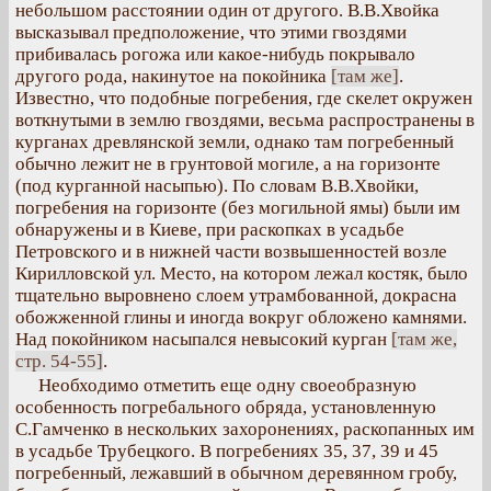
небольшом расстоянии один от другого. В.В.Хвойка
высказывал предположение, что этими гвоздями
прибивалась рогожа или какое-нибудь покрывало
другого рода, накинутое на покойника
[там же]
.
Известно, что подобные погребения, где скелет окружен
воткнутыми в землю гвоздями, весьма распространены в
курганах древлянской земли, однако там погребенный
обычно лежит не в грунтовой могиле, а на горизонте
(под курганной насыпью). По словам В.В.Хвойки,
погребения на горизонте (без могильной ямы) были им
обнаружены и в Киеве, при раскопках в усадьбе
Петровского и в нижней части возвышенностей возле
Кирилловской ул. Место, на котором лежал костяк, было
тщательно выровнено слоем утрамбованной, докрасна
обожженной глины и иногда вокруг обложено камнями.
Над покойником насыпался невысокий курган
[там же,
стр. 54-55]
.
Необходимо отметить еще одну своеобразную
особенность погребального обряда, установленную
С.Гамченко в нескольких захоронениях, раскопанных им
в усадьбе Трубецкого. В погребениях 35, 37, 39 и 45
погребенный, лежавший в обычном деревянном гробу,