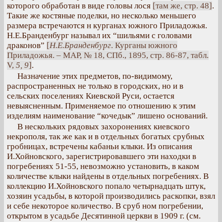
которого обработан в виде головы лося
[там же, стр. 48]
.
Такие же костяные поделки, но несколько меньшего
размера встречаются н курганах южного Приладожья.
Н.Е.Бранденбург называл их “шильями с головами
драконов”
[
Н.Е.Бранденбург
. Курганы южного
Приладожья. – MAP, № 18, СПб., 1895, стр. 86-87, табл.
V,
5, 9
]
.
Назначение этих предметов, по-видимому,
распространенных не только в городских, но и в
сельских поселениях Киевской Руси, остается
невыясненным. Применяемое по отношению к этим
изделиям наименование “кочедык” лишено оснований.
В нескольких рядовых захоронениях киевского
некрополя, так же как и в отдельных богатых срубных
гробницах, встречены кабаньи клыки. Из описания
И.Хойновского, зарегистрировавшего эти находки в
погребениях 51-55, невозможно установить, в каком
количестве клыки найдены в отдельных погребениях. В
коллекцию И.Хойновского попало четырнадцать штук,
хозяин усадьбы, в которой производились раскопки, взял
и себе некоторое количество. В сруб ном погребении,
открытом в усадьбе Десятинной церкви в 1909 г. (см.