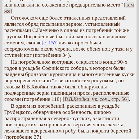
или полагали на сожженное предварительно место”
[там
же]
.
Отголоском еще более отдаленных представлений
является обряд посыпания зерном, установленный
раскопками С.Гамченко в одном из погребений той же
группы. Погребенный был обильно посыпан льняным
семенем, скопле
[с. 157]
ния которого были
сосредоточены около черепа, возле обеих ног, у таза и у
ступней ног (погребение 34).
На погребальном кострище, открытом в конце 90-х
годов в усадьбе Софийского собора, в котором были
найдены бронзовая курильница и многочисленные куски
перегоревшей ткани “с византийским рисунком”, по
словам В.В.Хвойки, также были обнаружены
поджаренные зерна пшеницы и проса, расположенные
слоями (погребение 118)
[
В.В.Хвойка
, ук. соч., стр. 56]
.
В одном из погребений, раскопанных в усадьбе
Трубецкого, обнаружена особенность, широко
распространенная в северно-русских, в частности
новгородских, захоронениях: верхняя часть скелета,
лежавшего в деревянном гробу, была покрыта берестой
(погребение 37).