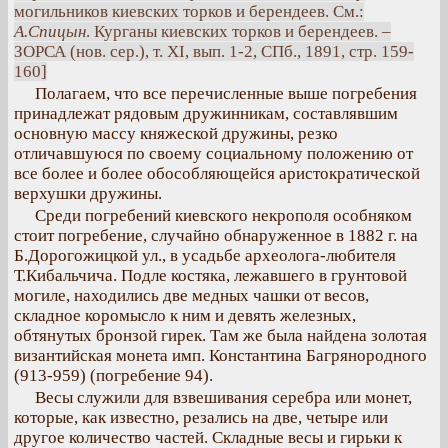
могильников киевских торков и берендеев. См.:
А.Спицын
. Курганы киевских торков и берендеев. –
ЗОРСА (нов. сер.), т. XI, вып. 1-2, СПб., 1891, стр. 159-
160]
Полагаем, что все перечисленные выше погребения
принадлежат рядовым дружинникам, составлявшим
основную массу княжеской дружины, резко
отличавшуюся по своему социальному положению от
все более и более обособляющейся аристократической
верхушки дружины.
Среди погребений киевского некрополя особняком
стоит погребение, случайно обнаруженное в 1882 г. на
Б.Дорогожицкой ул., в усадьбе археолога-любителя
Т.Кибальчича. Подле костяка, лежавшего в грунтовой
могиле, находились две медных чашки от весов,
складное коромысло к ним и девять железных,
обтянутых бронзой гирек. Там же была найдена золотая
византийская монета имп. Константина Багрянородного
(913-959) (погребение 94).
Весы служили для взвешивания серебра или монет,
которые, как известно, резались на две, четыре или
другое количество частей. Складные весы и гирьки к