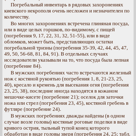
Погребальный инвентарь в рядовых захоронениях
киевского некрополя очень несложен и незначителен по
количеству.
Во многих захоронениях встречена глиняная посуда,
или в виде целых горшков, по-видимому, с пищей
(погребения 9, 17, 22, 31, 32, 51-55), или в виде
обломков, может быть, представляющих остатки
погребальной тризны (погребения 35-39, 42, 44, 45, 47,
49, 50, 56-68, 81, 84, 91). В отдельных случаях
исследователи указывали на то, что посуда была лепная
(погребение 84).
В мужских погребениях часто встречаются железный
нож с костяной рукоятью (погребения 1, 8, 21-23, 25,
40), кресало и кремень для высекания огня (погребения
23, 25, 38), последние иногда находятся в кожаном
мешочке-кисете (погребение 21); оселок для заточки
ножа или стрел (погребения 23, 45), костяной гребень в
футляре (погребение 24).
В мужских погребениях дважды найдены (в одном
случае возле головы) костяные роговые поделки в виде
кривого острия, тыльный тупой конец которого
обработан в виде головы зверя (погребения 24, 25; табл.