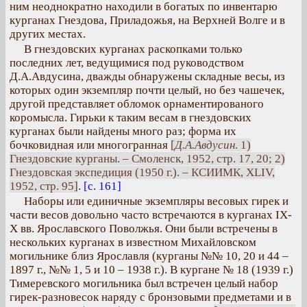
ним неоднократно находили в богатых по инвентарю
курганах Гнездова, Приладожья, на Верхней Волге и в
других местах.
В гнездовских курганах раскопками только
последних лет, ведущимися под руководством
Д.А.Авдусина, дважды обнаружены складные весы, из
которых один экземпляр почти целый, но без чашечек,
другой представляет обломок орнаментированого
коромысла. Гирьки к таким весам в гнездовских
курганах были найдены много раз; форма их
бочковидная или многогранная
[
Д.А.Авдусин
. 1)
Гнездовские курганы. – Смоленск, 1952, стр. 17, 20; 2)
Гнездовская экспедиция (1950 г.). – КСИИМК, XLIV,
1952, стр. 95]
.
[с. 161]
Наборы или единичные экземпляры весовых гирек и
части весов довольно часто встречаются в курганах IX-
Х вв. Ярославского Поволжья. Они были встречены в
нескольких курганах в известном Михайловском
могильнике близ Ярославля (курганы №№ 10, 20 и 44 –
1897 г., №№ 1, 5 и 10 – 1938 г.). В кургане № 18 (1939 г.)
Тимеревского могильника был встречен целый набор
гирек-разновесок наряду с бронзовыми предметами и в