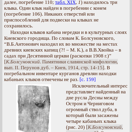
далее, погребение 110;
табл. XIX
,
1
) находилось три
клыка. Один клык найден в погребении с конем
(погребение 106). Никаких отверстий или
приспособлений для подвески на клыках не
сохранилось.
Находки клыков кабана нередки и в культурных слоях
Киевского городища. По словам К. Болсуновского,
“В.Б.Антонович находил их во множестве на местах
древних киевских капищ (?! – М. К.), а В.В.Хвойка – в
садах при Десятинной церкви (раскопки 1908 г.)”
[
К.Болсуновский
. Памятники славянской мифологии,
вып. II. Перунов дуб. – Киев, 1914, стр. 14-15]
. В
погребальном инвентаре курганов древлян находки
кабаньих клыков отмечены не раз.
[с. 159]
Исключительный интерес
представляет найденный на
дне русла Десны между
Остром и Черниговом
огромный ствол дуба, в
который были засажены
четыре кабаньих клыка
(рис. 20)
[
К.Болсуновский
,