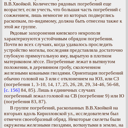
В.В.Хвойкой. Количество рядовых погребений еще
возрастет, если учесть, что большая часть погребений с
сожжением, лишь немногие из которых подверглись
раскопкам, по-видимому, должна быть отнесена также к
этой же группе.
Рядовые захоронения киевского некрополя
характеризуются устойчивым обрядом погребения.
Почти во всех случаях, когда удавалось проследить
устройство могилы, последняя представляла достаточно
глубокую прямоугольную яму, вырытую в плотном
материковом лёссе. Погребенные лежат в вытянутом
положении, в деревянном гробу, сколоченном
железными коваными гвоздями. Ориентация погребений
обычно головой на З или с отклонением на ЮЗ, или СЗ
(погребения 1, 3-10, 14, 17, 25, 26, 28, 29, 34-46, 56-68,
[с. 156]
84, 85). Лишь в единичных случаях
погребенный лежал головой на СВ (погребение 9) или Ю
(погребения 83, 87).
В группе погребений, раскопанных В.В.Хвойкой на
взгорьях вдоль Кирилловской ул., исследователем был
отмечен своеобразный обряд. Некоторые скелеты были
окружены железными гвоздями, воткнутыми в землю, на