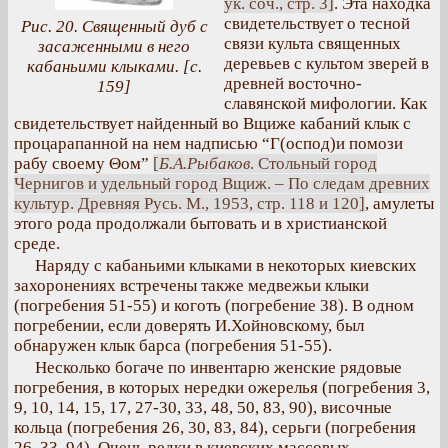
ук. соч., стр. 3]
. Эта находка
свидетельствует о тесной
Рис. 20. Священный дуб с
связи культа священных
засаженными в него
деревьев с культом зверей в
кабаньими клыками. [с.
древней восточно-
159]
славянской мифологии. Как
свидетельствует найденный во Вщиже кабаний клык с
процарапанной на нем надписью “Г(оспод)и помози
рабу своему Θом”
[
Б.А.Рыбаков
. Стольный город
Чернигов и удельный город Вщиж. – По следам древних
культур. Древняя Русь. М., 1953, стр. 118 и 120]
, амулеты
этого рода продолжали бытовать и в христианской
среде.
Наряду с кабаньими клыками в некоторых киевских
захоронениях встречены также медвежьи клыки
(погребения 51-55) и коготь (погребение 38). В одном
погребении, если доверять И.Хойновскому, был
обнаружен клык барса (погребения 51-55).
Несколько богаче по инвентарю женские рядовые
погребения, в которых нередки ожерелья (погребения 3,
9, 10, 14, 15, 17, 27-30, 33, 48, 50, 83, 90), височные
кольца (погребения 26, 30, 83, 84), серьги (погребения
26, 33, 94). Очень редки в киевских массовых