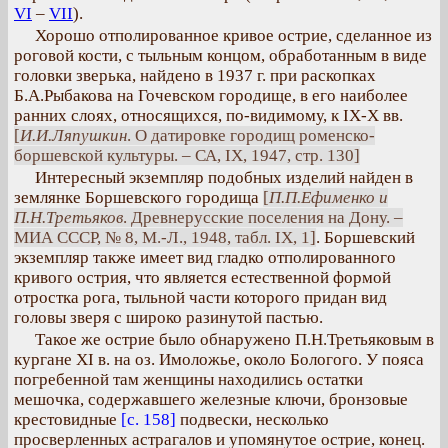
VI
–
VII
).
Хорошо отполированное кривое острие, сделанное из
роговой кости, с тыльным концом, обработанным в виде
головки зверька, найдено в 1937 г. при раскопках
Б.А.Рыбакова на Гочевском городище, в его наиболее
ранних слоях, относящихся, по-видимому, к IX-Х вв.
[
И.И.Ляпушкин
. О датировке городищ роменско-
боршевской культуры. – СА, IX, 1947, стр. 130]
Интересный экземпляр подобных изделий найден в
землянке Боршевского городища
[
П.П.Ефименко и
П.Н.Третьяков
. Древнерусские поселения на Дону. –
МИА СССР, № 8, М.-Л., 1948, табл. IX, 1]
. Боршевский
экземпляр также имеет вид гладко отполированного
кривого острия, что является естественной формой
отростка рога, тыльной части которого придан вид
головы зверя с широко разинутой пастью.
Такое же острие было обнаружено П.Н.Третьяковым в
кургане XI в. на оз. Имоложье, около Бологого. У пояса
погребенной там женщины находились остатки
мешочка, содержавшего железные ключи, бронзовые
крестовидные
[с. 158]
подвески, несколько
просверленных астрагалов и упомянутое острие, конец.