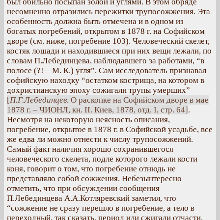
был обильно посыпан золой и углями. В этом обряде
несомненно отразились пережитки трупосожжения. Эта
особенность должна быть отмечена и в одном из
богатых погребений, открытом в 1878 г. на Софийском
дворе (см. ниже, погребение 103). Человеческий скелет,
костяк лошади и находившиеся при них вещи лежали, по
словам П.Лебединцева, наблюдавшего за работами, “в
полосе (?! – М. К.) угля”. Сам исследователь признавал
софийскую находку “остатком кострища, на котором в
дохристианскую эпоху сожигали трупы умерших”
[
П.Г.Лебединцев
. О раскопке на Софийском дворе в мае
1878 г. – ЧИОНЛ, кн. II. Киев, 1878, отд. I, стр. 64]
.
Несмотря на некоторую неясность описания,
погребение, открытое в 1878 г. в Софийской усадьбе, все
же едва ли можно отнести к числу трупосожжений.
Самый факт наличия хорошо сохранившегося
человеческого скелета, подле которого лежали кости
коня, говорит о том, что погребение отнюдь не
представляло собой сожжения. Небезынтересно
отметить, что при обсуждении сообщения
П.Лебединцева А.А.Котляревский заметил, что
“сожжение не сразу перешло в погребение, а тело в
переходный, так сказать, период или сжигали отчасти,