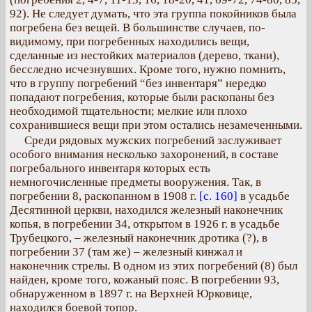
92). Не следует думать, что эта группа покойников была
погребена без вещей. В большинстве случаев, по-
видимому, при погребенных находились вещи,
сделанные из нестойких материалов (дерево, ткани),
бесследно исчезнувших. Кроме того, нужно помнить,
что в группу погребений “без инвентаря” нередко
попадают погребения, которые были раскопаны без
необходимой тщательности; мелкие или плохо
сохранившиеся вещи при этом остались незамеченными.
Среди рядовых мужских погребений заслуживает
особого внимания несколько захоронений, в составе
погребального инвентаря которых есть
немногочисленные предметы вооружения. Так, в
погребении 8, раскопанном в 1908 г.
[с. 160]
в усадьбе
Десятинной церкви, находился железный наконечник
копья, в погребении 34, открытом в 1926 г. в усадьбе
Трубецкого, – железный наконечник дротика (?), в
погребении 37 (там же) – железный кинжал и
наконечник стрелы. В одном из этих погребений (8) был
найден, кроме того, кожаный пояс. В погребении 93,
обнаруженном в 1897 г. на Верхней Юрковице,
находился боевой топор.