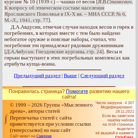
кургане № 10 (1939 г.) – чашки от весов
[
Я.В.Станкевич
.
К вопросу об этническом составе населения
Ярославского Поволжья в IX-Х вв. – МИА СССР, № 6,
М.-Л., 1941, стр. 77]
.
Д.А.Авдусин, отмечая случаи находок весов и гирек в
погребениях, в которых вместе с тем было найдено
небогатое оружие и поясные наборы, считал, что
погребения эти принадлежат рядовым дружинникам
[
Д.А.Авдусин
. Гнездовские курганы, стр. 24]
. Весы и
гирьки выступают в этих погребальных комплексах как
атрибуты купца-воина.
Предыдущий раздел
|
Выше
|
Следующий раздел
Понравилась страница?
Помогите
развитию нашего
сайта!
Число загрузок : 4 307
© 1999 – 2026 Группа «Мысленного
Модифицировано :
древа», авторы статей
28.11.2021
Если вы заметили
Перепечатка статей с сайта
ошибку набора
приветствуется при условии ссылки
на этой странице,
выделите
(гиперссылки) на наш сайт
её мышкой и нажмите
Сайт живет на
Смереке
Ctrl+Enter
.