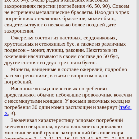
захоронениях перстни (погребения 46, 50, 90). Совсем
не встречены металлические браслеты. Находки в трех
погребениях стеклянных браслетов, может быть,
свидетельствуют о несколько более поздней дате
захоронения.
Ожерелья состоят из пастовых, сердоликовых,
хрустальных и стеклянных бус, а также из различных
подвесок – монет, лунниц, раковин. Некоторые из
ожерелий насчитывают в своем составе до 50 бус,
другие состоят из двух-трех-пяти бусин.
Монеты, найденные в составе ожерелий, подробно
рассмотрены ниже, в связи с вопросом о дате
погребений.
Височные кольца в массовых погребениях
представляют обычно небольшие проволочные колечки
с несомкнутыми концами. У восьми височных колец из
погребения 30 один конец расплющен и завернут (
табл.
X
,
4
).
Заканчивая характеристику рядовых погребений
киевского некрополя, нужно напомнить о довольно
многочисленной группе захоронений без инвентаря
(погребения 2, 4-7, 11-13, 16, 18-20, 41, 69-72, 74-80, 85,