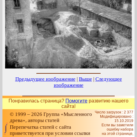
Предыдущее изображение
|
Выше
|
Следующее
изображение
Понравилась страница?
Помогите
развитию нашего
сайта!
Число загрузок : 2 377
© 1999 – 2026 Группа «Мысленного
Модифицировано :
древа», авторы статей
15.10.2019
Если вы заметили
Перепечатка статей с сайта
ошибку набора
приветствуется при условии ссылки
на этой странице,