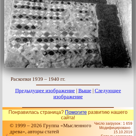
Раскопки 1939 – 1940 гг.
Предыдущее изображение
|
Выше
|
Следующее
изображение
Понравилась страница?
Помогите
развитию нашего
сайта!
Число загрузок : 1 659
© 1999 – 2026 Группа «Мысленного
Модифицировано :
древа», авторы статей
15.10.2019