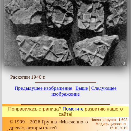
Раскопки 1940 г.
Предыдущее изображение
|
Выше
|
Следующее
изображение
Понравилась страница?
Помогите
развитию нашего
сайта!
Число загрузок : 1 693
© 1999 – 2026 Группа «Мысленного
Модифицировано :
древа», авторы статей
15.10.2019