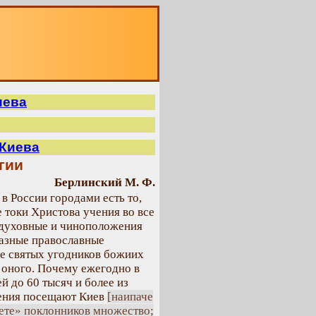
О
иева
 Киева
гии
Берлинский М. Ф.
 России городами есть то,
 токи Христова учения во все
 духовные и чиноположения
Разные православные
е святых угодников божиих
 оного. Почему ежегодно в
й до 60 тысяч и более из
нения посещают Киев
[наипаче
аете» поклонников множество;