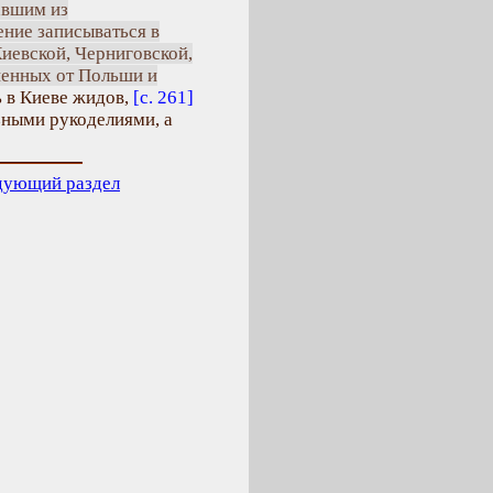
авшим из
ение записываться в
иевской, Черниговской,
ненных от Польши и
 в Киеве жидов,
[с. 261]
зными рукоделиями, а
дующий раздел