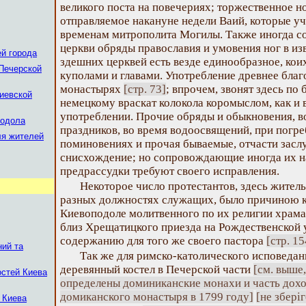
великого поста на повечериях; торжественное н
отправляемое накануне недели Ваий, которые у
временам митрополита Могилы. Также иногда с
церкви обряды православия и умовения ног в из
й города
здешних церквей есть везде единообразное, коих
Печерской
куполами и главами. Употребление древнее благ
монастырях
[стр. 73]
; впрочем, звонят здесь по
иевской
немецкому враскат колокола коромыслом, как и 
употреблении. Прочие обряды и обыкновения, в
подола
праздников, во время водоосвящений, при погре
ля жителей
поминовениях и прочая бываемые, отчасти заслу
снисхождение; но сопровождающие иногда их н
предрассудки требуют своего исправления.
Некоторое число протестантов, здесь жител
разных должностях служащих, было причиною к
Киевоподоле молитвенного по их религии храма
близ Хрещатицкого приезда на Рождественской
содержанию для того же своего пастора
[стр. 15
ний та
Так же для римско-католического исповеда
деревянный костел в Печерской части
[см. выше,
остей Киева
определены доминиканские монахи и часть дохо
домиканского монастыря в 1799 году]
[не зберіг
 Киева