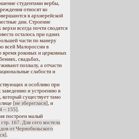
ошение студентами вербы,
чреждения относят ко
овершаются в архиерейской
вестные дни. Строение
 верхи всегда почти сводятся
овеста осталось при одних
 большей части по манеру
во всей Малороссии в
о время роковых и церковных
бениях, свадьбах,
живают похвалу, а отчасти
ациональные слабости и
ьствующих и особливо при
 заведению и устроению в
, который существует тамо
 улице
[не збереглася]
, и
4 – 155]
.
ния построен малый
 стр. 167. Для сего костела
дов от Чернобильского
ся]
.