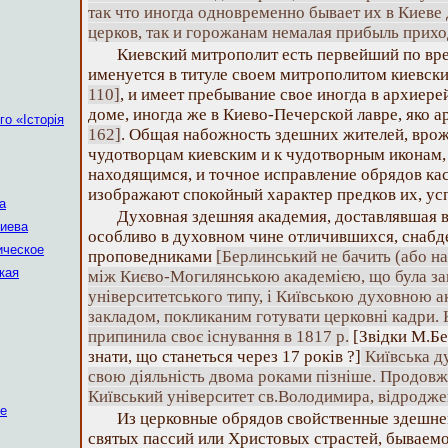
так что иногда одновременно бывает их в Киеве 
церков, так и горожанам немалая прибыль прихо
Киевский митрополит есть первейший по вр
именуется в титуле своем митрополитом киевск
110]
, и имеет пребывание свое иногда в архиер
доме, иногда же в Киево-Печерской лавре, яко 
о «Історія
162]
. Общая набожность здешних жителей, врож
чудотворцам киевским и к чудотворным иконам,
находящимся, и точное исправление обрядов кас
изображают спокойный характер предков их, ус
а
Духовная здешняя академия, доставлявшая 
Киева
особливо в духовном чине отличившихся, снабд
ическое
проповедниками
[Берлинський не бачить (або н
кая
між Києво-Могилянською академією, що була за
університетського типу, і Київською духовною 
закладом, покликаним готувати церковні кадри.
припинила своє існування в 1817 р.
[Звідки М.Бе
знати, що станеться через 17 років ?]
Київська д
свою діяльність двома роками пізніше. Продовж
Київський університет св.Володимира, відродже
ые
Из церковные обрядов свойственные здешне
святых пассий или Христовых страстей, бываем