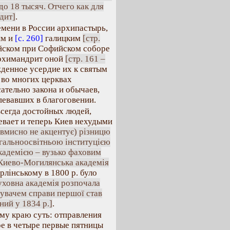
до 18 тысяч. Отчего как для
дит]
.
емени в России архипастырь,
им и
[с. 260]
галицким
[стр.
ейском при Софийском соборе
архимандрит оной
[стр. 161 –
денное усердие их к святым
 во многих церквах
ательно закона и обычаев,
певавших в благоговении.
всегда достойных людей,
евает и теперь Киев нехудыми
авмисно не акцентує) різницю
гальноосвітньою інституцією
академією – вузько фаховим
 Киево-Могилянська академія
рлінському в 1800 р. було
уховна академія розпочала
увачем справи першої став
ний у 1834 р.]
.
му краю суть: отправления
ое в четыре первые пятницы