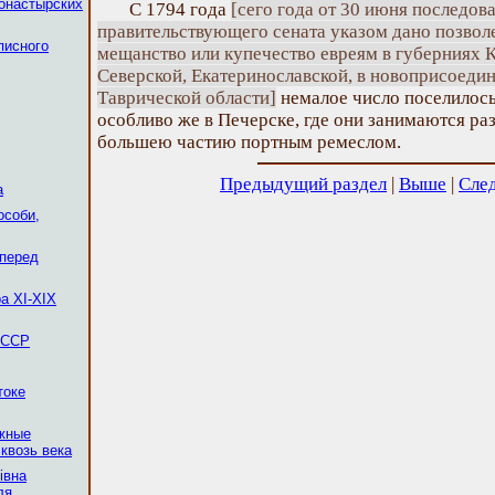
монастырских
С 1794 года
[сего года от 30 июня последов
правительствующего сената указом дано позвол
писного
мещанство или купечество евреям в губерниях К
Северской, Екатеринославской, в новоприсоеди
Таврической области]
немалое число поселилось
особливо же в Печерске, где они занимаются ра
большею частию портным ремеслом.
Предыдущий раздел
|
Выше
|
Сле
а
особи,
 перед
а XI-XIX
 ССР
токе
ежные
квозь века
івна
ля