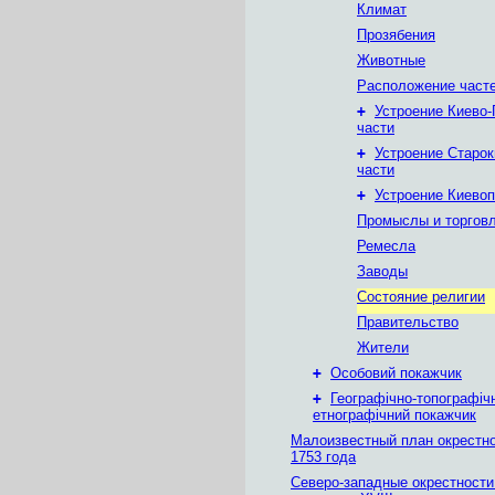
Климат
Прозябения
Животные
Расположение часте
+
Устроение Киево-
части
+
Устроение Старок
части
+
Устроение Киево
Промыслы и торгов
Ремесла
Заводы
Состояние религии
Правительство
Жители
+
Особовий покажчик
+
Географічно-топографіч
етнографічний покажчик
Малоизвестный план окрестн
1753 года
Северо-западные окрестности