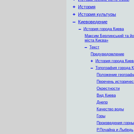
+
История
+
История культуры
–
Киевоведение
–
История города Киева
Максим Берлинський та йог
міста Києва»
–
Текст
Предуведомление
+
История города Киев
–
Топография города 
Положение географ
Перечень историчес
Окрестности
Вид Киева
Днепр
Качество воды
Горы
Произведения горн
Р.Почайна и Лыбедь