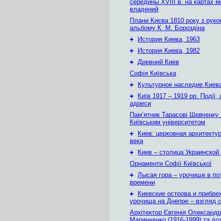
середины XVIII в. на картах 
владений
Плани Києва 1810 року з руко
альбому К. М. Бороздіна
+
История Киева, 1963
+
История Киева, 1982
+
Древний Киев
Софія Київська
+
Культурное наследие Киев
+
Київ 1917 – 1919 рр. Події, 
адреси
Пам’ятник Тарасові Шевченку
Київським університетом
+
Киев: церковная архитектур
века
+
Киев – столица Украинской
Орнаменти Софії Київської
+
Лысая гора – урочище в по
времени
+
Киевские острова и прибр
урочища на Днепре – взгляд с
Архітектор Євгенія Олександр
Маринченко (1916-1999) та до