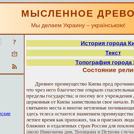
МЫСЛЕННОЕ ДРЕВ
Мы делаем Украину – українською!
?
История города К
Текст
Топография города
Состояние рели
Древнее преимущество Киева пред прочими в
что чрез него благочестие открыло спасительные
пределы государства; и посему все учреждения
церковныя от Киева заимствовали свое начало. 
святынею места и многие нетленные почивающи
здесь телеса остаются знамением преимущества
еские
летнее время как прихожих, так и приезжих люде
ближних и отдаленных стран России для покло
около Николаева дня, Троицына и Петрова случ