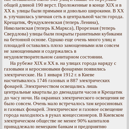
общей длиной 190 верст. Проложенные в конце XIX и в
XX в. улицы были прямыми и довольно широкими. В XX
в. улучшилась уличная сеть в центральной части города.
Крещатик, Фундуклеевская (теперь Ленина),
Николаевская (теперь К.Маркса), Прорезная (теперь
Свердлова) улицы были покрыты гранитными кубиками
на бетонной основе. Однако еще очень много улиц и
площадей оставались плохо замощенными или совсем
не замощенными и содержались в
неудовлетворительном санитарном состоянии.
На рубеже XIX и XX в. на улицах города наряду с
газовыми и керосиновыми фонарями появились
электрические. На 1 января 1912 г. в Киеве
насчитывалось 1746 газовых и 887 электрических
фонарей. Электричеством освещались лишь
центральные кварталы до двенадцати часов и Крещатик
до часу ночи. На окраинах электрического освещения не
было совсем. Очень мало встречалось там керосиновых
и газовых фонарей. Электрическое и газовое освещение
города находилось в руках концессионеров. В Киевском
электрическом обществе не менее 90% капиталов
принадлежало немецким банкам и предприятию