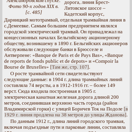
Александровском спуске.
дорога, линия Брест-
Фото 90-х годов XIX в.
Литовское шоссе –
[с. 485]
Кадетский корпус,
Дарницкий мототрамвай, отдельная трамвайная линия в
с.Демеевке. Самым большим предприятием являлся
городской электрический трамвай. Он принадлежал на
концессионных началах Бельгийскому акционерному
обществу, возникшему в 1890 г. Бельгийских акционеров
обслуживали следующие банки в Брюсселе и
Антверпене: «Banque de Paris et de Pays Bas», «Banque
de reports de fonds public et de depots» и «Compoir la
Bourse de Bruxelles»
[Там же, стр. 107]
.
О росте трамвайной сети свидетельствуют
следующие данные: в 1904 г. длина трамвайных линий
составляла 74 версты, а в 1912-1916 гг. – более 149
верст. Сюда входила построенная в 1905 г.
электрическая канатная железная дорога длиной 200
метров, соединившая верхнюю часть города (район
Владимирской горки) с улицей Боричев Ток на Подоле
[в
1929 г. линия продлена на 38 метров до улицы Жданова]
.
По данным 1912 г., длина линий городского трамвая,
включая подъездные пути и парковые линии, составляла