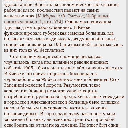
удовольствие обрекать на эпидемические заболевания
рабочий класс; последствия падают на самих
капиталистов»
[
К. Маркс и Ф. Энгельс
, Избранные
произведения, т. 1, стр. 534]
. Очень мало внимания
уделяла дума здравоохранению. В Киеве
функционировала губернская земская больница, где
большая часть коек выделялась для душевнобольных,
городская больница на 190 штатных и 65 запасных коек,
из них только 95 бесплатных.
Состояние медицинской помощи несколько
улучшилось, когда под влиянием революционных
событий 1905 г. был издан закон о «больничных кассах».
В Киеве в это время открылась больница для
чернорабочих на 99 бесплатных коек и больница Юго-
Западной железной дороги. Разумеется, такое
количество больниц не могло удовлетворить
потребностей трудящихся города. Бесплатных коек даже
в городской Александровской больнице было слишком
мало, и больным приходилось платить за лечение
большие деньги. В городскую думу часто поступали
заявления больных, не имевших средств, с просьбой
освободить их от платы за лечение. Но ответ был один: