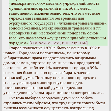
«демократических» местных учреждений, земств,
муниципальных правлений и т.п. объясняется
единственно, исключительно тем, что эти местные
учреждения занимаются безвредным для
буржуазного государства «лужением умывальников»,
водоснабжением, электрическими трамваями и т.п.
мероприятиями, неспособными подорвать основ
того, что называется «существующим общественным
порядком»
[
В.И.Ленин
, Соч., т. 10, стр. 166]
.
Старое положение 1870 г. было заменено в 1892 г.
новым «Городовым положением», по которому
избирательные права предоставлялись владельцам
домов, земель, торгово-промышленных предприятий,
составляшим не более 1 % населения города, а 99%
населения было лишено права избирать членов
городской думы. По этому положению городского
голову утверждал министр внутренних дел,
постановления городской думы подлежали
утверждению губернатора и министра внутренних дел.
Система выборов городской думы и ее работа
строились таким образом, что трудящиеся совсем были
лишены возможности осуществлять контроль над