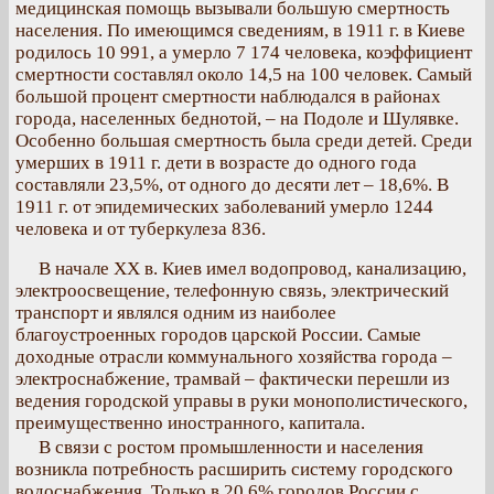
медицинская помощь вызывали большую смертность
населения. По имеющимся сведениям, в 1911 г. в Киеве
родилось 10 991, а умерло 7 174 человека, коэффициент
смертности составлял около 14,5 на 100 человек. Самый
большой процент смертности наблюдался в районах
города, населенных беднотой, – на Подоле и Шулявке.
Особенно большая смертность была среди детей. Среди
умерших в 1911 г. дети в возрасте до одного года
составляли 23,5%, от одного до десяти лет – 18,6%. В
1911 г. от эпидемических заболеваний умерло 1244
человека и от туберкулеза 836.
В начале XX в. Киев имел водопровод, канализацию,
электроосвещение, телефонную связь, электрический
транспорт и являлся одним из наиболее
благоустроенных городов царской России. Самые
доходные отрасли коммунального хозяйства города –
электроснабжение, трамвай – фактически перешли из
ведения городской управы в руки монополистического,
преимущественно иностранного, капитала.
В связи с ростом промышленности и населения
возникла потребность расширить систему городского
водоснабжения. Только в 20,6% городов России с