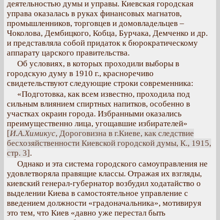
деятельностью думы и управы. Киевская городская
управа оказалась в руках финансовых магнатов,
промышленников, торговцев и домовладельцев –
Чоколова, Дембицкого, Кобца, Бурчака, Демченко и др.
и представляла собой придаток к бюрократическому
аппарату царского правительства.
Об условиях, в которых проходили выборы в
городскую думу в 1910 г., красноречиво
свидетельствуют следующие строки современника:
«Подготовка, как всем известно, проходила под
сильным влиянием спиртных напитков, особенно в
участках окраин города. Избранными оказались
преимущественно лица, угощавшие избирателей»
[
И.А.Химикус
, Дороговизна в г.Киеве, как следствие
бесхозяйственности Киевской городской думы, К., 1915,
стр. 3]
.
Однако и эта система городского самоуправления не
удовлетворяла правящие классы. Отражая их взгляды,
киевский генерал-губернатор возбудил ходатайство о
выделении Киева в самостоятельное управление с
введением должности «градоначальника», мотивируя
это тем, что Киев «давно уже перестал быть