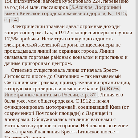
158 километров; вагонов курсировало 224, перевезено
за год 84,4 млн. пассажиров
[
В.Астров
, Досрочный
выкуп Киевской городской железной дороги, К., 1915,
стр. 4]
.
Электрический трамвай давал огромные доходы
концессионерам. Так, в 1912 г. концессионеры получили
17,5% прибыли. Несмотря на такую доходность
электрической железной дороги, концессионеры не
прокладывали линий на окраинах города. Линии
связывали торговые районы с вокзалом и пристанью и
дачные пригороды с центром.
Отдельно существовала линия от начала Брест-
Литовского шоссе до Святошино – так называемый
Святошинский трамвай, принадлежавший организации,
которую контролировали немецкие банки
[
П.В.Оль
,
Иностранные капиталы в России, стр. 87]
. Линия его
была уже, чем общегородская. С 1912 г. начал
функционировать мототрамвай, соединявший Киев (от
современной Почтовой площади) с Дарницей и
Броварами. Обслуживалась эта линия вагонами с
моторами внутреннего сгорания. Небольшое значение
имела трамвайная линия Брест-Литовское шоссе –
Кадетский корпус.