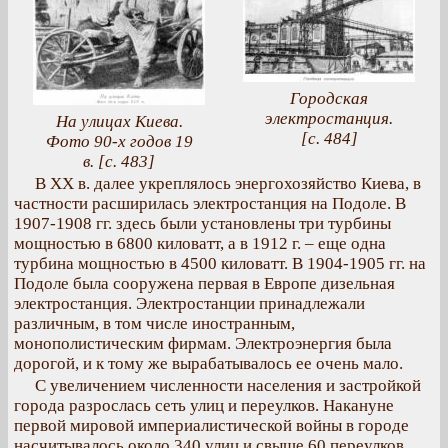
Городская
электростанция.
На улицах Киева.
[с. 484]
Фото 90-х годов 19
в. [с. 483]
В XX в. далее укреплялось энергохозяйство Киева, в
частности расширилась электростанция на Подоле. В
1907-1908 гг. здесь были установлены три турбины
мощностью в 6800 киловатт, а в 1912 г. – еще одна
турбина мощностью в 4500 киловатт. В 1904-1905 гг. на
Подоле была сооружена первая в Европе дизельная
электростанция. Электростанции принадлежали
различным, в том числе иностранным,
монополистическим фирмам. Электроэнергия была
дорогой, и к тому же вырабатывалось ее очень мало.
С увеличением численности населения и застройкой
города разрослась сеть улиц и переулков. Накануне
первой мировой империалистической войны в городе
насчитывалось около 340 улиц и свыше 60 переулков