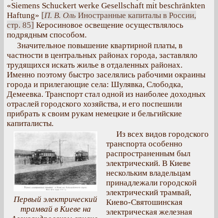
«Siemens Schuckert werke Gesellschaft mit beschränkten
Haftung»
[
П. В. Оль
Иностранные капиталы в России,
стр. 85]
Керосиновое освещение осуществлялось
подрядным способом.
Значительное повышение квартирной платы, в
частности в центральных районах города, заставляло
трудящихся искать жилье в отдаленных районах.
Именно поэтому быстро заселялись рабочими окраины
города и прилегающие села: Шулявка, Слободка,
Демеевка. Транспорт стал одной из наиболее доходных
отраслей городского хозяйства, и его поспешили
прибрать к своим рукам немецкие и бельгийские
капиталисты.
Из всех видов городского
транспорта особенно
распространенным был
электрический. В Киеве
нескольким владельцам
принадлежали городской
электрический трамвай,
Первый электрический
Киево-Святошинская
трамвай в Киеве на
электрическая железная