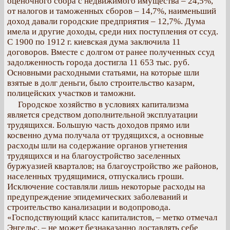
оценочного сбора с недвижимого имущества – 24,5%,
от налогов и таможенных сборов – 14,7%, наименьший
доход давали городские предприятия – 12,7%. Дума
имела и другие доходы, среди них поступления от ссуд.
С 1900 по 1912 г. киевская дума заключила 11
договоров. Вместе с долгом от ранее полученных ссуд
задолженность города достигла 11 653 тыс. руб.
Основными расходными статьями, на которые шли
взятые в долг деньги, было строительство казарм,
полицейских участков и таможни.
Городское хозяйство в условиях капитализма
является средством дополнительной эксплуатации
трудящихся. Большую часть доходов прямо или
косвенно дума получала от трудящихся, а основные
расходы шли на содержание органов угнетения
трудящихся и на благоустройство заселенных
буржуазией кварталов; на благоустройство же районов,
населенных трудящимися, отпускались гроши.
Исключение составляли лишь некоторые расходы на
предупреждение эпидемических заболеваний и
строительство канализации и водопровода.
«Господствующий класс капиталистов, – метко отмечал
Энгельс, – не может безнаказанно доставлять себе