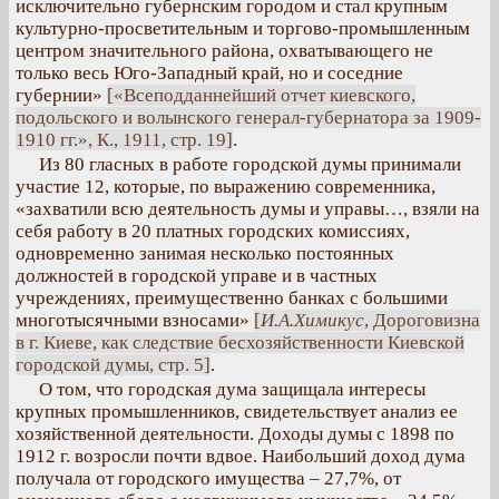
исключительно губернским городом и стал крупным
культурно-просветительным и торгово-промышленным
центром значительного района, охватывающего не
только весь Юго-Западный край, но и соседние
губернии»
[«Всеподданнейший отчет киевского,
подольского и волынского генерал-губернатора за 1909-
1910 гг.», К., 1911, стр. 19]
.
Из 80 гласных в работе городской думы принимали
участие 12, которые, по выражению современника,
«захватили всю деятельность думы и управы…, взяли на
себя работу в 20 платных городских комиссиях,
одновременно занимая несколько постоянных
должностей в городской управе и в частных
учреждениях, преимущественно банках с большими
многотысячными взносами»
[
И.А.Химикус
, Дороговизна
в г. Киеве, как следствие бесхозяйственности Киевской
городской думы, стр. 5]
.
О том, что городская дума защищала интересы
крупных промышленников, свидетельствует анализ ее
хозяйственной деятельности. Доходы думы с 1898 по
1912 г. возросли почти вдвое. Наибольший доход дума
получала от городского имущества – 27,7%, от