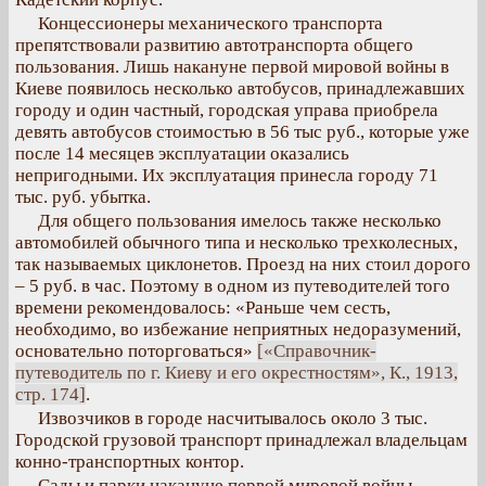
Концессионеры механического транспорта
препятствовали развитию автотранспорта общего
пользования. Лишь накануне первой мировой войны в
Киеве появилось несколько автобусов, принадлежавших
городу и один частный, городская управа приобрела
девять автобусов стоимостью в 56 тыс руб., которые уже
после 14 месяцев эксплуатации оказались
непригодными. Их эксплуатация принесла городу 71
тыс. руб. убытка.
Для общего пользования имелось также несколько
автомобилей обычного типа и несколько трехколесных,
так называемых циклонетов. Проезд на них стоил дорого
– 5 руб. в час. Поэтому в одном из путеводителей того
времени рекомендовалось: «Раньше чем сесть,
необходимо, во избежание неприятных недоразумений,
основательно поторговаться»
[«Справочник-
путеводитель по г. Киеву и его окрестностям», К., 1913,
стр. 174]
.
Извозчиков в городе насчитывалось около 3 тыс.
Городской грузовой транспорт принадлежал владельцам
конно-транспортных контор.
Сады и парки накануне первой мировой войны