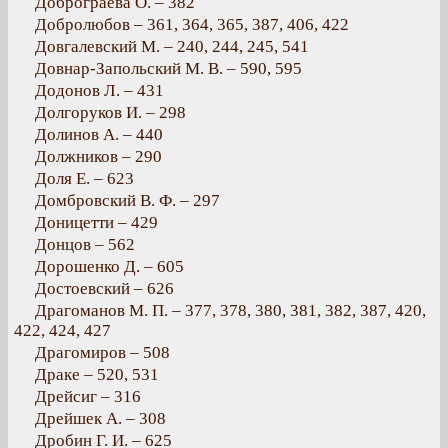
Доброграева О. – 382
Добролюбов – 361, 364, 365, 387, 406, 422
Довгалевский М. – 240, 244, 245, 541
Довнар-Запольский М. В. – 590, 595
Додонов Л. – 431
Долгоруков И. – 298
Долинов А. – 440
Должников – 290
Доля Е. – 623
Домбровский В. Ф. – 297
Доницетти – 429
Донцов – 562
Дорошенко Д. – 605
Достоевский – 626
Драгоманов М. П. – 377, 378, 380, 381, 382, 387, 420,
422, 424, 427
Драгомиров – 508
Драке – 520, 531
Дрейсиг – 316
Дрейшек А. – 308
Дробин Г. И. – 625