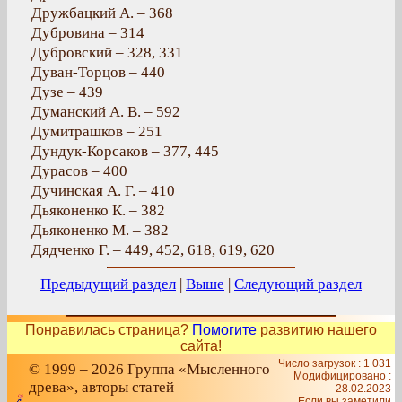
Дружбацкий А. – 368
Дубровина – 314
Дубровский – 328, 331
Дуван-Торцов – 440
Дузе – 439
Думанский А. В. – 592
Думитрашков – 251
Дундук-Корсаков – 377, 445
Дурасов – 400
Дучинская А. Г. – 410
Дьяконенко К. – 382
Дьяконенко М. – 382
Дядченко Г. – 449, 452, 618, 619, 620
Предыдущий раздел
|
Выше
|
Следующий раздел
Понравилась страница?
Помогите
развитию нашего
сайта!
Число загрузок : 1 031
© 1999 – 2026 Группа «Мысленного
Модифицировано :
древа», авторы статей
28.02.2023
Если вы заметили