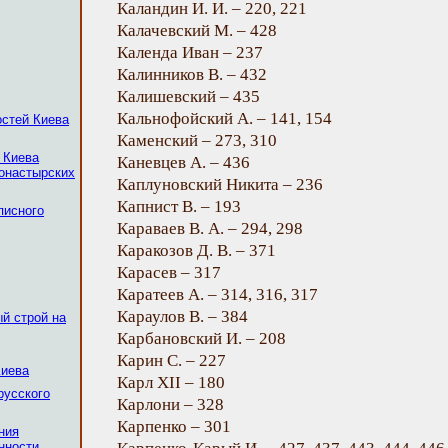
Каландин И. И. – 220, 221
Калачевский М. – 428
Календа Иван – 237
Калинников В. – 432
Калишевский – 435
Кальнофойский А. – 141, 154
остей Киева
Каменский – 273, 310
 Киева
Каневцев А. – 436
монастырских
Каплуновский Никита – 236
Капнист В. – 193
писного
Караваев В. А. – 294, 298
Каракозов Д. В. – 371
Карасев – 317
Каратеев А. – 314, 316, 317
Караулов В. – 384
й строй на
Карбановский И. – 208
Карин С. – 227
Киева
Карл XII – 180
русского
Карлони – 328
Карпенко – 301
ния
нности