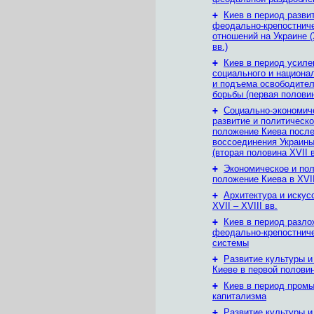
+
Киев в период разви
феодально-крепостнич
отношений на Украине 
вв.)
+
Киев в период усиле
социального и национал
и подъема освободите
борьбы (первая половин
+
Социально-экономич
развитие и политическ
положение Киева посл
воссоединения Украины
(вторая половина XVII в
+
Экономическое и по
положение Киева в XVII
+
Архитектура и искус
XVII – XVIII вв.
+
Киев в период разл
феодально-крепостнич
системы
+
Развитие культуры и
Киеве в первой половин
+
Киев в период пром
капитализма
+
Развитие культуры и