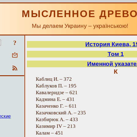
МЫСЛЕННОЕ ДРЕВ
Мы делаем Украину – українською!
?
История Киева, 1
Том 1
Именной указат
К
Каблиц И. – 372
Каблуков П. – 195
Кавалеридзе – 621
Кадмина Е. – 431
Казаченко Г. – 611
Казачковский А. – 235
еские
Казбирюк А. – 433
Казимир IV – 213
Калам – 451