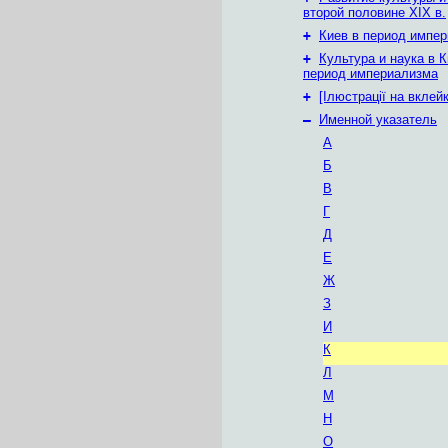
второй половине XIX в.
+
Киев в период импе
+
Культура и наука в К
период империализма
+
[Ілюстрації на вклей
–
Именной указатель
А
Б
В
Г
Д
Е
Ж
З
И
К
Л
М
Н
О