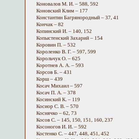
Коновалов М. И. – 588, 592
Коновский Клим – 177
Константин Багрянородный – 37, 41
Кончак – 82
Копинский И. – 140, 152
Копыстенский Захарий – 154
Коровин П. – 532
Короленко В. Г. – 597, 599
Корольчук О. – 625
Коротнев А. А. – 593
Корсов Б. – 431
Корш – 439
Косач Михаил – 597
Косач П. А. – 378
Косинский К. – 119
Косиор С. В. – 570
Коснячко – 62, 73
Косов С. – 145, 150, 151, 160, 237
Косоногов И. И. – 592
Костенко С. – 447, 448, 451, 452