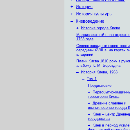
+
История
+
История культуры
–
Киевоведение
+
История города Киева
Малоизвестный план окрестн
1753 года
Северо-западные окрестности
середины XVIII в. на картах 
владений
Плани Києва 1810 року з руко
альбому К. М. Бороздіна
–
История Киева, 1963
–
Том 1
Предисловие
+
Первобытно-общинны
территории Киева
+
Древние славяне и
возникновение города 
+
Киев – центр Древне
государства
+
Киев в период усиле
феодальной раздробле