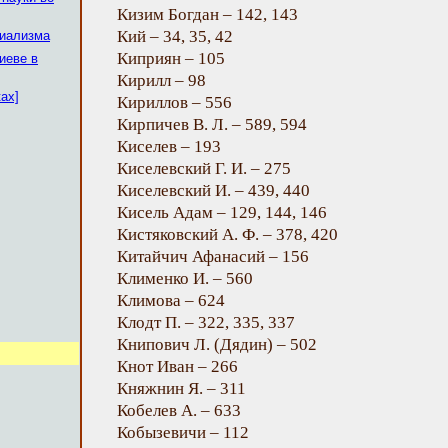
Кизим Богдан – 142, 143
Кий – 34, 35, 42
риализма
Киприян – 105
иеве в
Кирилл – 98
ках]
Кириллов – 556
Кирпичев В. Л. – 589, 594
Киселев – 193
Киселевский Г. И. – 275
Киселевский И. – 439, 440
Кисель Адам – 129, 144, 146
Кистяковский А. Ф. – 378, 420
Китайчич Афанасий – 156
Клименко И. – 560
Климова – 624
Клодт П. – 322, 335, 337
Книпович Л. (Дядин) – 502
Кнот Иван – 266
Княжнин Я. – 311
Кобелев А. – 633
Кобызевичи – 112