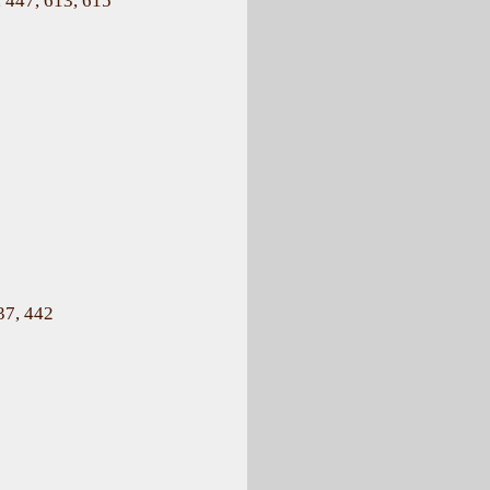
 447, 613, 615
37, 442