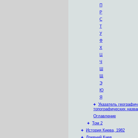
П
Р
С
Т
У
Ф
Х
Ц
Ч
Ш
Щ
Э
Ю
Я
+
Указатель географич
топографических назва
Оглавление
+
Том 2
+
История Киева, 1982
+
Древний Киев