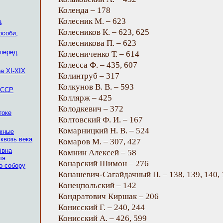
Коленда – 178
Колесник М. – 623
а
Колесников К. – 623, 625
особи,
Колесникова П. – 623
 перед
Колесниченко Т. – 614
Колесса Ф. – 435, 607
а XI-XIX
Колинтруб – 317
Колкунов В. В. – 593
 ССР
Коллярж – 425
Колодкевич – 372
токе
Колтовский Ф. И. – 167
Комарницкий Н. В. – 524
ежные
квозь века
Комаров М. – 307, 427
івна
Комнин Алексей – 58
ля
Конарский Шимон – 276
о собору
Конашевич-Сагайдачный П. – 138, 139, 140, 1
Конецпольский – 142
Кондратович Киршак – 206
Конисский Г. – 240, 244
Конисский А. – 426, 599