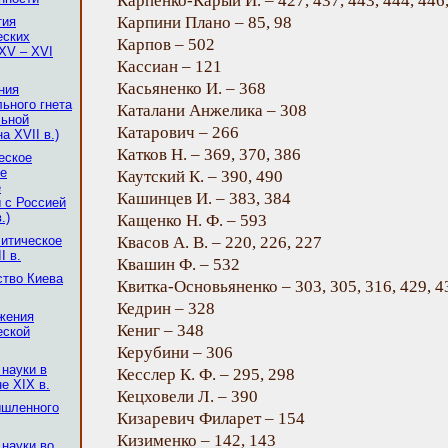
Карпенко-Карый И. – 427, 437, 443, 444, 446,
Карпини Плано – 85, 98
тия
еских
Карпов – 502
(XV – XVI
Кассиан – 121
Касьяненко И. – 368
ния
ьного гнета
Каталани Анжелика – 308
льной
Катарович – 266
а XVII в.)
Катков Н. – 369, 370, 386
еское
ое
Каутский К. – 390, 490
е
Кашинцев И. – 383, 384
 с Россией
.)
Кащенко Н. Ф. – 593
литическое
Квасов А. В. – 220, 226, 227
I в.
Квашин Ф. – 532
ство Киева
Квитка-Основьяненко – 303, 305, 316, 429, 4
Кедрин – 328
ожения
Кениг – 348
еской
Керубини – 306
 науки в
Кесслер К. Ф. – 295, 298
е XIX в.
Кецховели Л. – 390
ышленного
Кизаревич Филарет – 154
Кизименко – 142, 143
 науки во