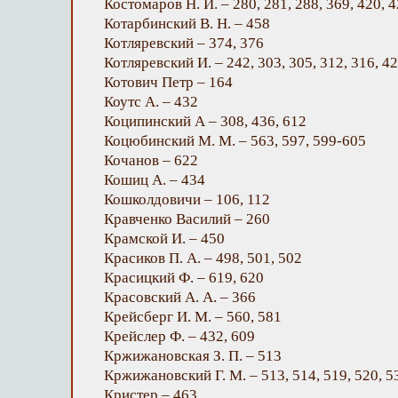
Костомаров Н. И. – 280, 281, 288, 369, 420, 4
Котарбинский В. Н. – 458
Котляревский – 374, 376
Котляревский И. – 242, 303, 305, 312, 316, 42
Котович Петр – 164
Коутс А. – 432
Коципинский А – 308, 436, 612
Коцюбинский М. М. – 563, 597, 599-605
Кочанов – 622
Кошиц А. – 434
Кошколдовичи – 106, 112
Кравченко Василий – 260
Крамской И. – 450
Красиков П. А. – 498, 501, 502
Красицкий Ф. – 619, 620
Красовский А. А. – 366
Крейсберг И. М. – 560, 581
Крейслер Ф. – 432, 609
Кржижановская З. П. – 513
Кржижановский Г. М. – 513, 514, 519, 520, 5
Кристер – 463