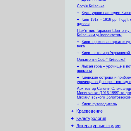
Софія Київська
+
Культурное наследие Киев
+
Київ 1917 – 1919 рр. Події, 
адреси
Пам’ятник Тарасові Шевченку
Київським університетом
+
Киев: церковная архитектур
века
+
Киев – столица Украинской
Орнаменти Софії Київської
+
Лысая гора – урочище в по
времени
+
Киевские острова и прибр
урочища на Днепре – взгляд с
Архітектор Євгенія Олександр
Маринченко (1916-1999) та до
Михайлівського Золотоверхог
+
Киев: путеводитель
+
Краеведение
+
Культурология
+
Литературные студии