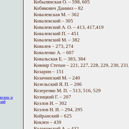
Кобылянская О. – 598, 605
Кобякович Даниил – 82
Ковалевская М. – 362
Ковалевский – 305
Ковалевский А. О. – 413, 417,419
Ковалевский П. – 451
Ковалевский М. – 382
Ковалев – 273, 274
Коваленко А. – 607
Ковальская Е. – 383, 384
Ковнир Степан – 221, 227, 228, 229, 230, 231
Козарин – 151
Козачинский М. – 240
Козельский Я. П. – 206
Козеренко М. П. – 513, 516, 529
Козицкий Г. – 207
еских и
ний
Козлов И. – 302
Козлов Н. И. – 294, 295
Койранский – 625
Коклен – 439
Колаковский А. – 432