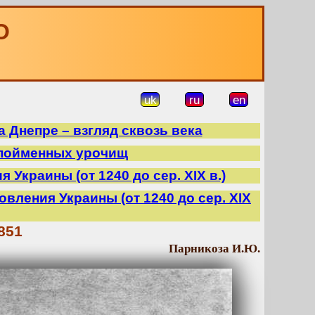
О
uk
ru
en
 Днепре – взгляд сквозь века
 пойменных урочищ
 Украины (от 1240 до сер. XIX в.)
овления Украины (от 1240 до сер. XIX
851
Парникоза И.Ю.