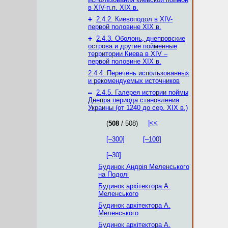
в XIV-п.п. XIX в.
+
2.4.2. Киевоподол в XІV-
первой половине XIX в.
+
2.4.3. Оболонь, днепровские
острова и другие пойменные
территории Киева в XIV –
первой половине XIX в.
2.4.4. Перечень использованных
и рекомендуемых источников
–
2.4.5. Галерея истории поймы
Днепра периода становления
Украины (от 1240 до сер. XIX в.)
|<<
(
508
/ 508)
[–300]
[–100]
[–30]
Будинок Андрія Меленського
на Подолі
Будинок архітектора А.
Меленського
Будинок архітектора А.
Меленського
Будинок архітектора А.