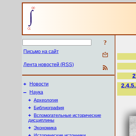
?
Письмо на сайт
Лента новостей (RSS)
2
+
Новости
2.4.
–
Наука
+
Археология
+
Библиография
+
Вспомогательные исторические
дисциплины
+
Экономика
+
Исторические источники