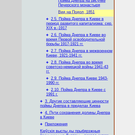
Пойма Днепра на рисунке
Печерского монастыря
Вид на Подол, 1851
+
2.5. Пойма Днепра в Киеве в
период развитого капитализма: сер.
ХІХ в.-1917
+
2.6. Пойма Днепра в Киеве во
время Первой освободительной
борьбы 1917-1921 гг.
+
2.7. Пойма Днепра в межвоенном
Киеве, 1921-1941 гг.
+
2.8. Пойма Днепра во время
советско-немецкой войны 1941-43
гг.
+
2.9. Пойма Днепра Киеве 1943-
1990 гг.
+
2.10. Пойма Днепра в Киеве с
1991 г.
+
3. Другие составляющие ценности
поймы Днепра в пределах Киева
+
4. Пути сохранения долины Днепра
в Киеве
+
Приложения
Кіеўскія выспы ды прыбярэжныя