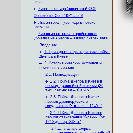
века
+
Киев – столица Украинской ССР
Орнаменти Софії Київської
+
Лысая гора – урочище в потоке
времени
–
Киевские острова и прибрежные
урочища на Днепре – взгляд сквозь века
Введение
+
1. Природная характеристика поймы
Днепра в Киеве
–
2. История киевских островов и
пойменных урочищ
2.1. Периодизация
+
2.2. Пойма Днепра в Киеве в
период древнейшей истории (20
тыс. лет назад – X в.н.э.)
+
2.3. Пойма Днепра в Киеве
период древнерусского
государства (Х в. н.е. – 1240 г.)
–
2.4. Пойма Днепра в Киеве в
период становления Украины (от
1240 до сер. XIX в.)
2.4.1. Главные формы
использования киевской поймой