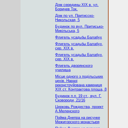
Дом середины XIX в. ул.
Боричев Ток.
Дом по ул. Притисско-
Никольская, 5
Будинок по вул. Притисько-
Микільська, 5
Флигель усадьбы Балабух
Флигель усадьбы Балабух,
сер. ХІХ в.
Флигель усадьбы Балабух,
сер. ХІХ в.
Флигель дворянского
училища
Місце одного з подільських
цехів. Наразі
реконструйована камениця
ХІХ ст. Контрактова площа, 8
Будинок п.п. 19 ст., вул. Г.
Сковороди, 21/16
Церковь Рождества, проект
А.Меленского
Пойма Днепра на рисунке
Межигорского монастыря