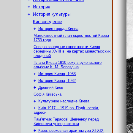
+
История
+
История культуры
–
Киевоведение
+
История города Киева
Малоизвестный план окрестностей Киева
1753 года
Северо-западные окрестности Киева
середины XVIII в. на картах монастырских
владений
Плани Києва 1810 року з рукописного
альбому К. М. Бороздіна
+
История Киева, 1963
+
История Киева, 1982
+
Древний Киев
Софія Київська
+
Культурное наследие Киева
+
Київ 1917 – 1919 рр. Події, особи,
адреси
Пам’ятник Тарасові Шевченку перед
Київським університетом
+
Киев: церковная архитектура XI-XIX