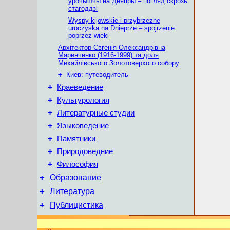
ўрочышчы на Дняпры – погляд скрозь
стагоддзі
Wyspy kijowskie i przybrzeżne
uroczyska na Dnieprze – spojrzenie
poprzez wieki
Архітектор Євгенія Олександрівна
Маринченко (1916-1999) та доля
Михайлівського Золотоверхого собору
+
Киев: путеводитель
+
Краеведение
+
Культурология
+
Литературные студии
+
Языковедение
+
Памятники
+
Природоведние
+
Философия
+
Образование
+
Литература
+
Публицистика