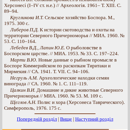
Херсонесі (І–IV ст. н.е.) // Археологія. 1961– Т. ХІІІ. С.
89–94.
Кругликова И.Т.
Сельское хозяйство Боспора. М.,
1975. 300 с.
Либеров П.Д.
К истории скотоводства и охоты на
территории Северного Причерноморья // МИА. 1960. №
53. С. 110–164.
Лебедев В.Д., Лапин Ю.Е.
О рыболовстве в
Боспорском царстве. // МИА. 1953. № 33. С. 197–224.
Марти В.Ю.
Новые данные о рыбном промысле в
Боспоре Киммерийском по раскопкам Тиритаки и
Мирмекия // СА. 1941. Т. VII. С. 94–106.
Негруль А.М.
Археологические находки семян
винограда // СА. 1960. № 1. С. 111–119.
Цалкин В.И.
Домашние и дикие животные Северного
Причерноморья // МИА. 1960. № 53. М. 109 с.
Щеглов А.Н.
Полис и хора (Херсонеса Таврического).
Симферополь, 1976. 175 с.
Попередній розділ
|
Вище
|
Наступний розділ