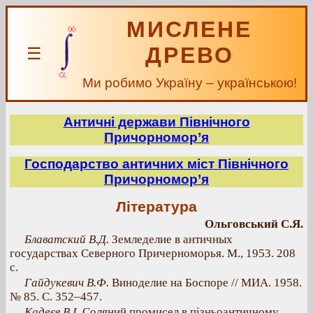
МИСЛЕНЕ
ДРЕВО
☰
Ми робимо Україну – українською!
Античні держави Північного
Причорномор’я
Господарство античних міст Північного
Причорномор’я
Література
Ольговський С.Я.
Блаватский В.Д.
Земледелие в античных
государствах Северного Причерноморья. М., 1953. 208
с.
Гайдукевич В.Ф.
Виноделие на Боспоре // МИА. 1958.
№ 85. С. 352–457.
Кадеєв В.І.
Соляний промисел в пізньоантичному