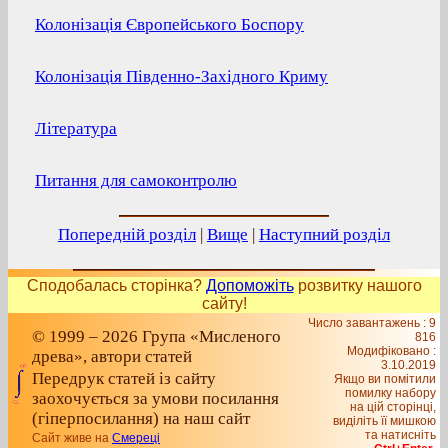
Колонізація Європейського Боспору
Колонізація Південно-Західного Криму
Література
Питання для самоконтролю
Попередній розділ
|
Вище
|
Наступний розділ
Сподобалась сторінка?
Допоможіть
розвитку нашого
сайту!
Число завантажень : 9
© 1999 – 2026 Група «Мисленого
816
Модифіковано :
древа», автори статей
3.10.2019
Передрук статей із сайту
Якщо ви помітили
помилку набору
заохочується за умови посилання
на цiй сторiнцi,
(гіперпосилання) на наш сайт
видiлiть її мишкою
та натисніть
Сайт живе на
Смереці