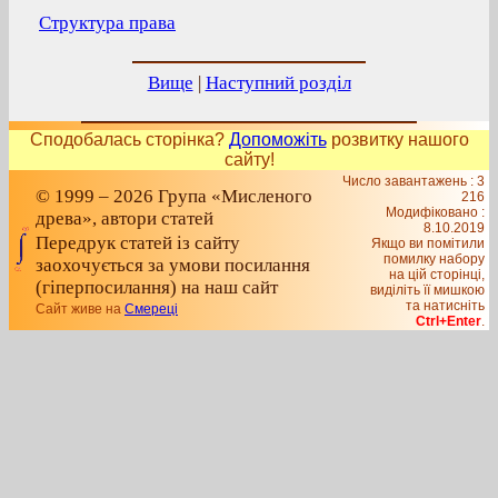
Структура права
Вище
|
Наступний розділ
Сподобалась сторінка?
Допоможіть
розвитку нашого
сайту!
Число завантажень : 3
© 1999 – 2026 Група «Мисленого
216
Модифіковано :
древа», автори статей
8.10.2019
Передрук статей із сайту
Якщо ви помітили
помилку набору
заохочується за умови посилання
на цiй сторiнцi,
(гіперпосилання) на наш сайт
видiлiть її мишкою
та натисніть
Сайт живе на
Смереці
Ctrl+Enter
.