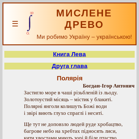
МИСЛЕНЕ
ДРЕВО
☰
Ми робимо Україну – українською!
Книга Лева
Друга глава
Полярія
Богдан-Ігор Антонич
Застигло море в чаші різьбленій із льоду.
Золотоустий місяць – містик у блакиті.
Полярні янголи колишуть Божі води
і звірі виють глухо спраглі і неситі.
Ще тут не доповзло людей руде хробацтво,
багрове небо на хребтах підносять лиси,
кити хвостами миють зорі й біле птаство,