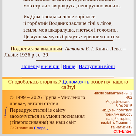
мов стріли з звірокруга, непорушно висить.
Як Діва з зодіака чеше карі коси
й горбатий Водяник закличе тіні з лігов,
земля, мов шкаралуща, гнеться і голосить.
Це душі мамутів бредуть червоним снігом.
Подається за виданням
:
Антонич Б. І.
Книга Лева. –
Львів: 1936 р., с. 39.
Попередній вірш
|
Вище
|
Наступний вірш
Сподобалась сторінка?
Допоможіть
розвитку нашого
сайту!
Число завантажень : 2
© 1999 – 2026 Група «Мисленого
462
Модифіковано :
древа», автори статей
6.04.2015
Передрук статей із сайту
Якщо ви помітили
помилку набору
заохочується за умови посилання
на цiй сторiнцi,
(гіперпосилання) на наш сайт
видiлiть її мишкою
та натисніть
Сайт живе на
Смереці
Ctrl+Enter
.