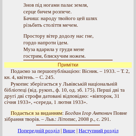
Знов під ногами палає земля,
серце бичем розпече.
Бачиш: народу твойого цей шлях
різьбить століття мечем.
Простору вітер додолу нас гне,
гордо напроти ідем.
Муза вдарила у груди мене
гострим, блискучим ножем.
Примітки
Подаємо за першопублікацією: Вісник. – 1933. – Т. 2,
кн. 4, квітень. – С. 245.
Рукопис зберігається у Львівській національній
бібліотеці (від. рукоп., ф. 10, од. зб. 175). Перші дві та
другі дві строфи датовані відповідно: «вівторок, 31
січня 1933», «середа, 1 лютня 1933».
Подається за виданням
:
Богдан Ігор Антонич
Повне
зібрання творів. – Льв.: Літопис, 2008 р., с. 291.
Попередній розділ
|
Вище
|
Наступний розділ