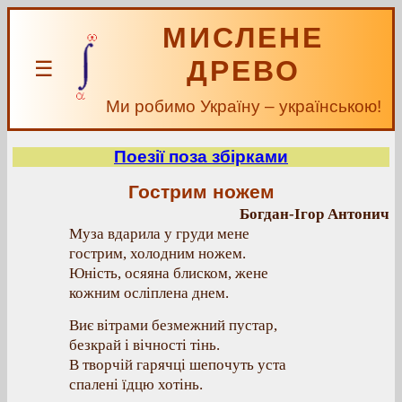
МИСЛЕНЕ
ДРЕВО
☰
Ми робимо Україну – українською!
Поезії поза збірками
Гострим ножем
Богдан-Ігор Антонич
Муза вдарила у груди мене
гострим, холодним ножем.
Юність, осяяна блиском, жене
кожним осліплена днем.
Виє вітрами безмежний пустар,
безкрай і вічності тінь.
В творчій гарячці шепочуть уста
спалені їдцю хотінь.