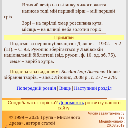
В тихий вечір на світанку хижого життя
написав тоді мій перший вірш – мій перший
гріх.
Зорі – на тарілці хмар розсипана кутя,
місяць – на ялинці неба золотий горіх.
Примітки
Подаємо за першопублікацією: Дзвони. – 1932. – ч.2
(11). – С. 93. Рукопис зберігається у Львівській
національній бібліотеці (від. рукоп., ф. 10, од. зб. 75).
Блам
– виріб з хутра.
Подається за виданням
:
Богдан Ігор Антонич
Повне
зібрання творів. – Льв.: Літопис, 2008 р., с. 277 – 278.
Попередній розділ
|
Вище
|
Наступний розділ
Сподобалась сторінка?
Допоможіть
розвитку нашого
сайту!
Число завантажень : 3
© 1999 – 2026 Група «Мисленого
998
Модифіковано :
древа», автори статей
26.08.2019