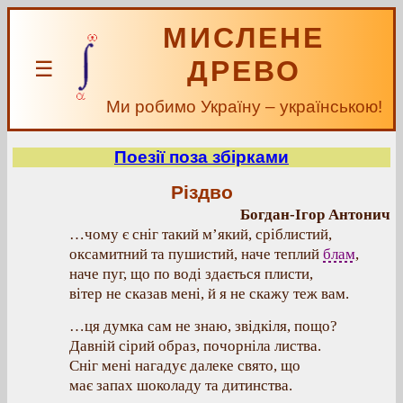
МИСЛЕНЕ
ДРЕВО
☰
Ми робимо Україну – українською!
Поезії поза збірками
Різдво
Богдан-Ігор Антонич
…чому є сніг такий м’який, сріблистий,
оксамитний та пушистий, наче теплий
блам
,
наче пуг, що по воді здається плисти,
вітер не сказав мені, й я не скажу теж вам.
…ця думка сам не знаю, звідкіля, пощо?
Давній сірий образ, почорніла листва.
Сніг мені нагадує далеке свято, що
має запах шоколаду та дитинства.