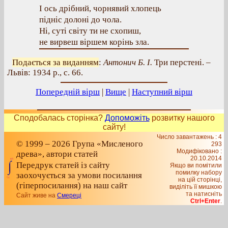
І ось дрібний, чорнявий хлопець
підніс долоні до чола.
Ні, суті світу ти не схопиш,
не вирвеш віршем корінь зла.
Подається за виданням
:
Антонич Б. І.
Три перстені. –
Львів: 1934 р., с. 66.
Попередній вірш
|
Вище
|
Наступний вірш
Сподобалась сторінка?
Допоможіть
розвитку нашого
сайту!
Число завантажень : 4
© 1999 – 2026 Група «Мисленого
293
Модифіковано :
древа», автори статей
20.10.2014
Передрук статей із сайту
Якщо ви помітили
помилку набору
заохочується за умови посилання
на цiй сторiнцi,
(гіперпосилання) на наш сайт
видiлiть її мишкою
та натисніть
Сайт живе на
Смереці
Ctrl+Enter
.