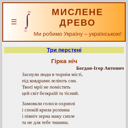
МИСЛЕНЕ
ДРЕВО
☰
Ми робимо Україну – українською!
Три перстені
Гірка ніч
Богдан-Ігор Антонич
Заснули люди в чорнім місті,
під ковдрами леліють сни.
Твоєї мрії не помістить
цей світ безкраїй та тісний.
Замовкли голоси охриплі
і спокій крила розпина
і північ зерна маку сипле
та не для тебе тишина.