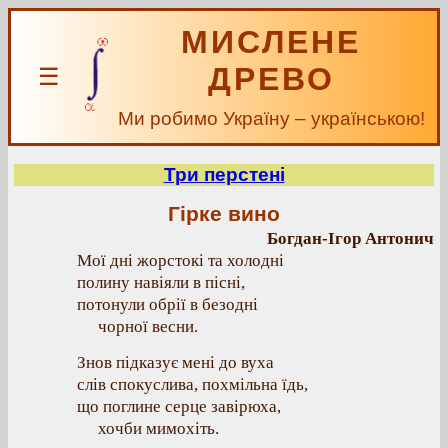
МИСЛЕНЕ
ДРЕВО
☰
Ми робимо Україну – українською!
Три перстені
Гірке вино
Богдан-Ігор Антонич
Мої дні жорстокі та холодні
полину навіяли в пісні,
потонули обрії в безодні
чорної весни.
Знов підказує мені до вуха
слів спокуслива, похмільна їдь,
що поглине серце завірюха,
хочби мимохіть.