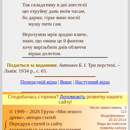
Так складатиму в дні анестезії
цю отруйну дань моїм часам,
бо дарма: гірке вино поезії
мушу пити сам.
Нерозумна мрія зрадно кличе,
знаю, що омана це й фантом:
хочу вирізьбити днів обличчя
вірша долотом.
Подається за виданням
:
Антонич Б. І.
Три перстені. –
Львів: 1934 р., с. 65.
Попередній вірш
|
Вище
|
Наступний вірш
Сподобалась сторінка?
Допоможіть
розвитку нашого
сайту!
Число завантажень : 3
© 1999 – 2026 Група «Мисленого
113
Модифіковано :
древа», автори статей
20.10.2014
Передрук статей із сайту
Якщо ви помітили
помилку набору
заохочується за умови посилання