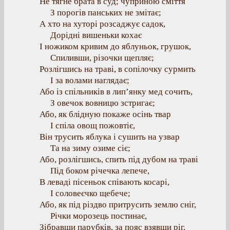
Не тягне брата в суд; чуприною сміття
З порогів панських не змітає;
А хто на хуторі розсаджує садок,
Дорідні вишеньки кохає
І ножиком кривим до яблуньок, грушок,
Спиливши, різочки щепляє;
Розлігшись на траві, в сопілочку сурмить
І за волами наглядає;
Або із спільників в лип’янку мед сочить,
З овечок вовницю зстригає;
Або, як блідную покаже осінь твар
І спіла овощ пожовтіє,
Він трусить яблука і сушить на узвар
Та на зиму озиме сіє;
Або, розлігшись, спить під дубом на траві
Під боком річечка лепече,
В леваді пісеньок співають косарі,
І соловеєчко щебече;
Або, як під різдво притрусить землю сніг,
Річки морозець постинає,
Зібравши парубків, за пояс взявши ріг,