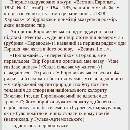
Вперше надруковано в жури. «Вестник Европы»,
1830, № 3 (лютий), с. 184 – 185, за підписом: «Б-й». У
кінці зазначено дату та місце написання: «1828.
Харьков». У підрядковій примітці вказується розмір,
яким написано твір.
Авторство Боровиковського підтверджується на
підставі «Реестра…», де цей твір стоїть під номером 75
(рубрика «Переводы») і названий за першим рядком оди
Горація, яка лягла в його основу, – «Beatus ille…».
«Подражаніє…» є переспівом з Горація, а не
перекладом. Твір Горація в оригіналі має назву «Vitae
rusticae laudes» («Хвала сільському життю») і
складається з 70 рядків. У Боровиковського всього 44
рядки, та й сам зміст його твору має суттєві відмінності
– у зображенні картин природи і побуту помітна
тенденція до створення національного колориту.
Важливе і те, що Боровиковський не вдається до
травестії; його обробка чужого сюжету здійснена в
серйозному тоні, без елементів бурлеску, шаржування,
як це було помітно в інших сучасних йому поетів
(наприклад, у Гулака-Артемовського).
Подається за першодруком.