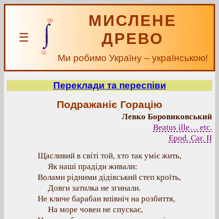
МИСЛЕНЕ
ДРЕВО
☰
Ми робимо Україну – українською!
Переклади та переспіви
Подражаніє Горацію
Левко Боровиковський
Beatus ille… etc.
Epod. Car. II
Щасливий в світі той, хто так уміє жить,
Як наші прадіди живали:
Волами рідними дідівський степ кроїть,
Довги затилка не згинали.
Не кличе барабан впівніч на розбиття,
На море човен не спускає,