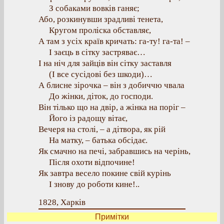
З собаками вовків ганяє;
Або, розкинувши зрадливі тенета,
Кругом проліска обставляє,
А там з усіх країв кричать: га-ту! га-та! –
І заєць в сітку застряває…
І на ніч для зайців він сітку заставля
(І все сусідові без шкоди)…
А блисне зірочка – він з добиччю чвала
До жінки, діток, до господи.
Він тілько що на двір, а жінка на поріг –
Його із радощу вітає,
Вечеря на столі, – а дітвора, як рій
На матку, – батька обсідає.
Як смачно на печі, забравшись на черінь,
Після охоти відпочине!
Як завтра весело покине свій курінь
І знову до роботи кине!..
1828, Харків
Примітки