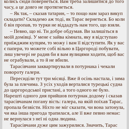
колись сюди повернеться. Вам треба залишитися до того
часу, а це довго не протягнеться.
– Як так, – сказав татарин, – то пощо нам зараз викуп
складати? Складемо аж тоді, як Тарас вернеться. Бо коли
б він пропав, то турки не віддадуть нам того, що взяли.
– Певно, що ні. Ти добре обдумав. Ви залишіться в
моїй домівці. У мене є зайва кімната, яку я відступаю
приїжджим купцям, то можу і вам її відступити. Як у вас
є папери, то можете собі вільно в Царгороді побувати,
лиш увечері не радив би я вам вулицями ходити, щоб вас
не ограбували, а то й не вбили.
Тарасівчани заквартирували в потурнака і чекали
повороту галери.
Пересиділи тут три місяці. Вже й осінь настала, і зима
була за плечима. З усіх уходів верталися турецькі судна
до царгородської пристані, а того одного не було.
Нарешті одного дня прийшов потурнак додому і сказав
тарасівчанам погану вість: галера, на якій поїхав Тарас,
пропала безвісти. Ніхто не міг сказати, чи вона затонула,
чи яка інша пригода трапилася, але її вже певно немає:
не вернулася з неї ні одна людина.
Тарасівчани дуже цим зажурилися. Значить, Тарас