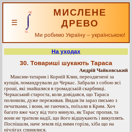
МИСЛЕНЕ
ДРЕВО
☰
Ми робимо Україну – українською!
На уходах
30. Товариші шукають Тараса
Андрій Чайковський
Максим-татарин і Корній Клин, переодягнені за
купців, помандрували до Черкас. Забрали з собою всі
гроші, які знайшлися в громадській скарбниці.
Черкаський староста, коли довідався, що Тараса
полонили, дуже переживав. Видав їм зараз письмо з
печатками, і вони, не гаючись, поїхали в Крим. Хоч
багато вже часу від того минуло, як Тарас пропав, та
вони не тратили надії, що його відшукають і викуплять.
Поспішали, наче земля під ними горіла, хіба що на
нічлігах спинялися.