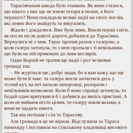
Тарасівчанам шкода було отамана. Як воно сталося,
що нікого з них ще не взяли татари в полон, а його
першого? Вони покладали великі надії на своїх послів,
які певно його знайдуть та викуплять.
Ждали і діждалися. Вже була зима. Впали перші сніги,
як посли після довгої дороги добилися до Тарасівки.
Вернулися ні з чим. Тарас пропав разом з галерою, а
коли галера затонула, то з нею пропали і ті невільники,
що були на ній приковані до лави веслярів.
Один Корній не тратив ще надії і роз’яснював
громаді так:
– Не журіться ще, добрі люди, бо я вам кажу, що ще
може бути й таке: та галера могла загнатися десь у
тісний кут, на неї напали запорожці, розорили і
невільників визволили. Коли б вона справді затонула, то
бодай один врятувався б і добився до якоїсь пристані. А
коли не вийшов ніхто цілим, то галеру взяли козаки, а
вони не щадять нікого.
Так він потішав і сім’ю Тарасову.
Але громада в це не вірила. Відслужила за Тараса
панахиду і поставила на сільському кладовищі високого