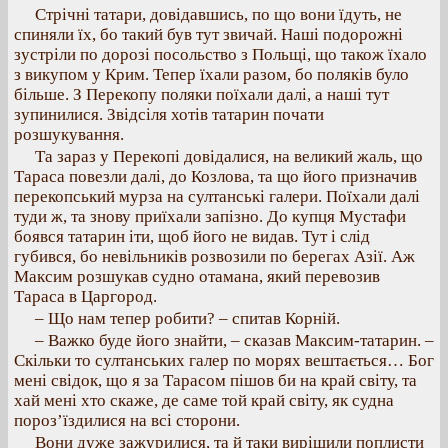
Стрічні татари, довідавшись, по що вони їдуть, не
спиняли їх, бо такий був тут звичай. Наші подорожні
зустріли по дорозі посольство з Польщі, що також їхало
з викупом у Крим. Тепер їхали разом, бо поляків було
більше. З Перекопу поляки поїхали далі, а наші тут
зупинилися. Звідсіля хотів татарин почати
розшукування.
Та зараз у Перекопі довідалися, на великий жаль, що
Тараса повезли далі, до Козлова, та що його призначив
перекопський мурза на султанські галери. Поїхали далі
туди ж, та знову приїхали запізно. До купця Мустафи
боявся татарин іти, щоб його не видав. Тут і слід
губився, бо невільників розвозили по берегах Азії. Аж
Максим розшукав судно отамана, який перевозив
Тараса в Царгород.
– Що нам тепер робити? – спитав Корній.
– Важко буде його знайти, – сказав Максим-татарин. –
Скільки то султанських галер по морях вештається… Бог
мені свідок, що я за Тарасом пішов би на край світу, та
хай мені хто скаже, де саме той край світу, як судна
пороз’їздилися на всі сторони.
Вони дуже зажурилися, та й таки вирішили поплисти