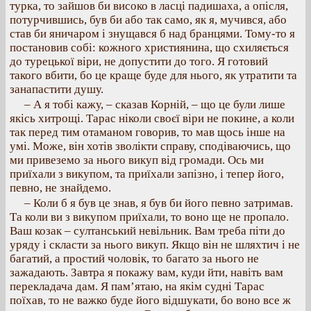
турка, то зайшов би високо в ласці падишаха, а опісля,
потурчившись, був би або так само, як я, мучився, або
став би яничаром і знущався б над бранцями. Тому-то я
постановив собі: кожного християнина, що схиляється
до турецької віри, не допустити до того. Я готовий
такого вбити, бо це краще буде для нього, як утратити та
занапастити душу.
– А я тобі кажу, – сказав Корній, – що це були лише
якісь хитрощі. Тарас ніколи своєї віри не покине, а коли
так перед тим отаманом говорив, то мав щось інше на
умі. Може, він хотів зволікти справу, сподіваючись, що
ми привеземо за нього викуп від громади. Ось ми
приїхали з викупом, та приїхали запізно, і тепер його,
певно, не знайдемо.
– Коли б я був це знав, я був би його певно затримав.
Та коли ви з викупом приїхали, то воно ще не пропало.
Ваш козак – султанський невільник. Вам треба піти до
уряду і скласти за нього викуп. Якщо він не шляхтич і не
багатий, а простий чоловік, то багато за нього не
зажадають. Завтра я покажу вам, куди йти, навіть вам
перекладача дам. Я пам’ятаю, на якім судні Тарас
поїхав, то не важко буде його відшукати, бо воно все ж