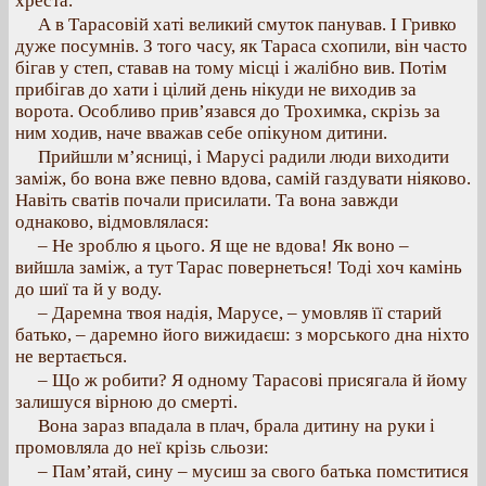
хреста.
А в Тарасовій хаті великий смуток панував. І Гривко
дуже посумнів. З того часу, як Тараса схопили, він часто
бігав у степ, ставав на тому місці і жалібно вив. Потім
прибігав до хати і цілий день нікуди не виходив за
ворота. Особливо прив’язався до Трохимка, скрізь за
ним ходив, наче вважав себе опікуном дитини.
Прийшли м’ясниці, і Марусі радили люди виходити
заміж, бо вона вже певно вдова, самій газдувати ніяково.
Навіть сватів почали присилати. Та вона завжди
однаково, відмовлялася:
– Не зроблю я цього. Я ще не вдова! Як воно –
вийшла заміж, а тут Тарас повернеться! Тоді хоч камінь
до шиї та й у воду.
– Даремна твоя надія, Марусе, – умовляв її старий
батько, – даремно його вижидаєш: з морського дна ніхто
не вертається.
– Що ж робити? Я одному Тарасові присягала й йому
залишуся вірною до смерті.
Вона зараз впадала в плач, брала дитину на руки і
промовляла до неї крізь сльози:
– Пам’ятай, сину – мусиш за свого батька помститися