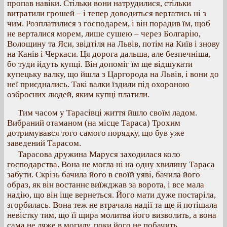
пропав навіки. Стільки вони натрудилися, стільки
витратили грошей – і тепер доводиться вертатись ні з
чим. Розплатилися з господарем, і він порадив їм, щоб
не верталися морем, лише сушею – через Болгарію,
Волощину та Яси, звідтіля на Львів, потім на Київ і знову
на Канів і Черкаси. Ця дорога дальша, але безпечніша,
бо туди йдуть купці. Він допоміг їм ще відшукати
купецьку валку, що йшла з Царгорода на Львів, і вони до
неї приєднались. Такі валки їздили під охороною
озброєних людей, яким купці платили.
Тим часом у Тарасівці життя йшло своїм ладом.
Вибраний отаманом (на місце Тараса) Трохим
дотримувався того самого порядку, що був уже
заведений Тарасом.
Тарасова дружина Маруся заходилася коло
господарства. Вона не могла ні на одну хвилину Тараса
забути. Скрізь бачила його в своїй уяві, бачила його
образ, як він востаннє виїжджав за ворота, і все мала
надію, що він іще вернеться. Його мати дуже постаріла,
згорбилась. Вона теж не втрачала надії та ще й потішала
невістку тим, що її щира молитва його визволить, а вона
сама не ляже в могилу, поки його не побачить.