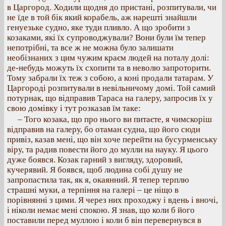
в Царгород. Ходили щодня до пристані, розпитували, чи
не їде в той бік який корабель, аж нарешті знайшли
генуезьке судно, яке туди пливло. А що зробити з
козаками, які їх супроводжували? Вони були їм тепер
непотрібні, та все ж не можна було залишати
необізнаних з цим чужим краєм людей на поталу долі:
де-небудь можуть їх схопити та в неволю запроторити.
Тому забрали їх теж з собою, а коні продали татарам. У
Царгороді розпитували в невільничому домі. Той самий
потурнак, що відправив Тараса на галеру, запросив їх у
свою домівку і тут розказав їм таке:
– Того козака, що про нього ви питаєте, я чимскоріш
відправив на галеру, бо отаман судна, що його сюди
привіз, казав мені, що він хоче перейти на бусурменську
віру, та радив повести його до мулли на науку. Я цього
дуже боявся. Козак гарний з вигляду, здоровий,
кучерявий. Я боявся, щоб людина собі душу не
запропастила так, як я, окаянний. Я тепер терплю
страшні муки, а терпіння на галері – це ніщо в
порівнянні з цими. Я через них проходжу і вдень і вночі,
і ніколи немає мені спокою. Я знав, що коли б його
поставили перед муллою і коли б він перевернувся в