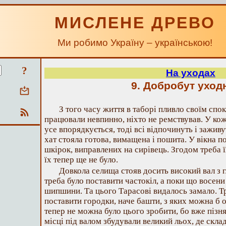
МИСЛЕНЕ ДРЕВО
Ми робимо Україну – українською!
?
На уходах
9. Добробут уход
З того часу життя в таборі пливло своїм спо
працювали невпинно, ніхто не ремствував. У кож
усе впорядкується, тоді всі відпочинуть і зажив
хат стояла готова, вимащена і пошита. У вікна п
шкірок, виправлених на сирівець. Згодом треба 
їх тепер ще не було.
Довкола селища стояв досить високий вал з 
треба було поставити частокіл, а поки що восени
шипшини. Та цього Тарасові видалось замало. Т
поставити городки, наче башти, з яких можна б 
тепер не можна було цього зробити, бо вже пізня
місці під валом збудували великий льох, де скла