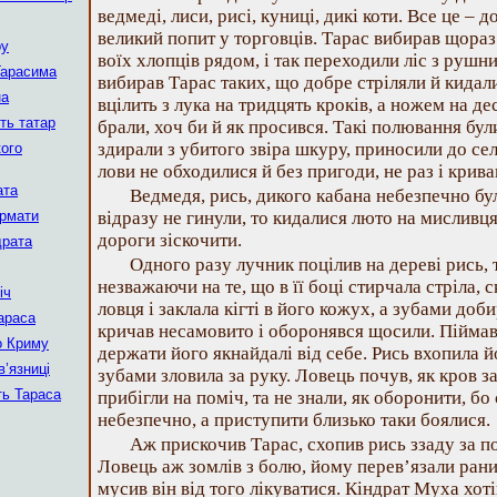
ведмеді, лиси, рисі, куниці, дикі коти. Все це – 
великий попит у торговців. Тарас вибирав щораз 
ру
воїх хлопців рядом, і так переходили ліс з рушн
Гарасима
вибирав Тарас таких, що добре стріляли й кидали
на
вцілить з лука на тридцять кроків, а ножем на дес
ть татар
брали, хоч би й як просився. Такі полювання бул
здирали з убитого звіра шкуру, приносили до сел
кого
лови не обходилися й без пригоди, не раз і крива
ата
Ведмедя, рись, дикого кабана небезпечно бу
армати
відразу не гинули, то кидалися люто на мисливця, 
дороги зіскочити.
драта
Одного разу лучник поцілив на дереві рись, т
незважаючи на те, що в її боці стирчала стріла, 
іч
ловця і заклала кігті в його кожух, а зубами доб
араса
кричав несамовито і оборонявся щосили. Піймав 
о Криму
держати його якнайдалі від себе. Рись вхопила й
в’язниці
зубами зловила за руку. Ловець почув, як кров з
ть Тараса
прибігли на поміч, та не знали, як оборонити, бо
небезпечно, а приступити близько таки боялися.
Аж прискочив Тарас, схопив рись ззаду за п
Ловець аж зомлів з болю, йому перев’язали рани
мусив він від того лікуватися. Кіндрат Муха хот