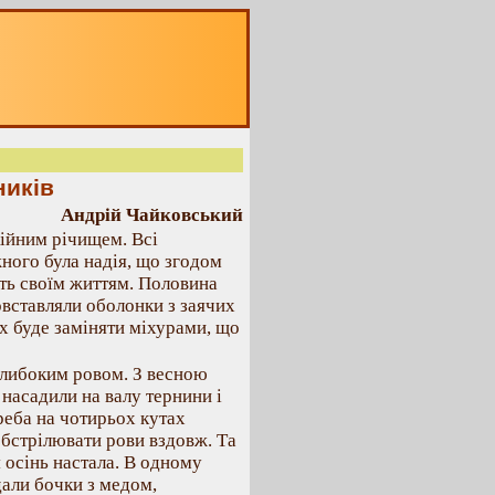
ників
Андрій Чайковський
кійним річищем. Всі
ного була надія, що згодом
уть своїм життям. Половина
овставляли оболонки з заячих
їх буде заміняти міхурами, що
глибоким ровом. З весною
 насадили на валу тернини і
реба на чотирьох кутах
обстрілювати рови вздовж. Та
 осінь настала. В одному
дали бочки з медом,