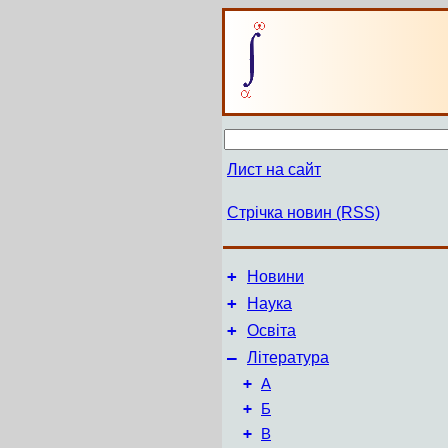
Лист на сайт
Стрічка новин (RSS)
+
Новини
+
Наука
+
Освіта
–
Література
+
А
+
Б
+
В