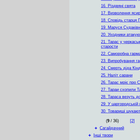
16. Різдвяні свята
17. Визволення яси
18. Сповідь старця 
19. Маруся Судаків
20. Уходники атакую
21. Тарас у черкась
старости
22. Саморобна гарм
23. Випробування г
24. Смерть діда Кін
25. Наліт сарани
26. Тарас мріє про С
27. Тараи схопили Т
28. Тараса везуть д
29. У царгородській 
30. Товариші шукаю
(
9
/ 36)
[2]
+
Сагайдачний
+
Інші твори