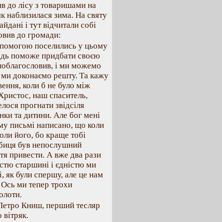
ив до лісу з товаришами на
як наблизилася зима. На святу
йдані і тут відчитали собі
овив до громади:
опомогою поселились у цьому
подь поможе придбати своєю
поблагословив, і ми можемо
 ми доконаємо решту. Та кажу
вення, коли б не було між
 Христос, наш спаситель,
елося прогнати звідсіля
нки та дитини. Але бог мені
ому письмі написано, що коли
коли його, бо краще тобі
Кабиця був непослушний
тя привести. А вже два рази
стю старшині і єдністю ми
, як були спершу, але це нам
 Ось ми тепер трохи
олоти.
 Петро Книш, перший тесляр
 вітряк.