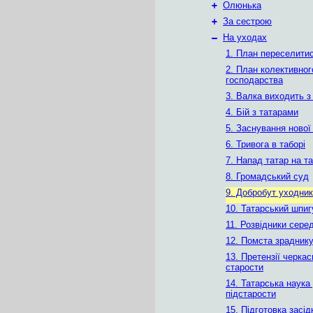
+
Олюнька
+
За сестрою
–
На уходах
1. План переселити
2. План колективног
господарства
3. Валка виходить з
4. Бій з татарами
5. Заснування нової
6. Тривога в таборі
7. Напад татар на та
8. Громадський суд
9. Добробут уходник
10. Татарський шпиг
11. Розвідники сере
12. Помста зрадник
13. Претензії черкас
старости
14. Татарська наука
підстарости
15. Підготовка засід