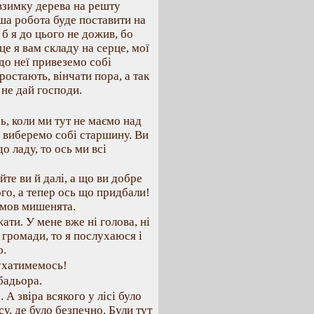
взимку дерева на решту
аша робота буде поставити на
 б я до цього не дожив, бо
це я вам складу на серце, мої
 до неї привеземо собі
ростають, вінчати пора, а так
не дай господи.
ь, коли ми тут не маємо над
аз виберемо собі старшину. Ви
о ладу, то ось ми всі
те ви й далі, а що ви добре
ого, а тепер ось що придбали!
, мов мишенята.
ати. У мене вже ні голова, ні
я громади, то я послухаюся і
ю.
лухатимемось!
бадьора.
 А звіра всякого у лісі було
ісу, де було безпечно. Були тут