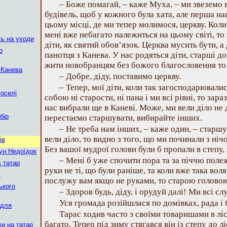
– Боже помагай, – каже Муха, – ми звеземо 
будівель, щоб у кожного була хата, але перша н
цьому місці, де ми тепер молимося, церкву. Коли
мені вже небагато належиться на цьому світі, то 
сь на уходи
діти, як святий обов’язок. Церква мусить бути, а
о
панотця з Канева. У нас родяться діти, старші до
жити новобранцям без божого благословення то 
 Канева
– Добре, діду, поставимо церкву.
– Тепер, мої діти, коли так загосподарювалис
 оселі
собою ні старости, ні пана і ми всі рівні, то зар
нас вибрали ще в Каневі. Може, ми вели діло не д
бір
перестаємо старшувати, вибирайте інших.
– Не треба нам інших, – каже один, – старшуй
вели діло, то видно з того, що ми починали з ніч
ів
Без вашої мудрої голови були б пропали в степу
ун Недоїдок
– Мені б уже спочити пора та за піччю полеж
д татар
руки не ті, що були раніше, та коли вже така вол
у
послужу вам якщо не руками, то старою голово
ького
– Здоров будь, діду, і орудуй далі! Ми всі с
Уся громада розійшлася по домівках, рада і 
 для
Тарас ходив часто з своїми товаришами в ліс.
багато. Тепер під зиму стягався він із степу до л
ки на татар