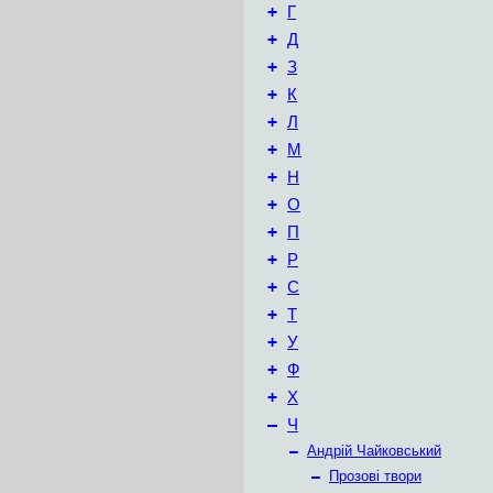
+
Г
+
Д
+
З
+
К
+
Л
+
М
+
Н
+
О
+
П
+
Р
+
С
+
Т
+
У
+
Ф
+
Х
–
Ч
–
Андрій Чайковський
–
Прозові твори