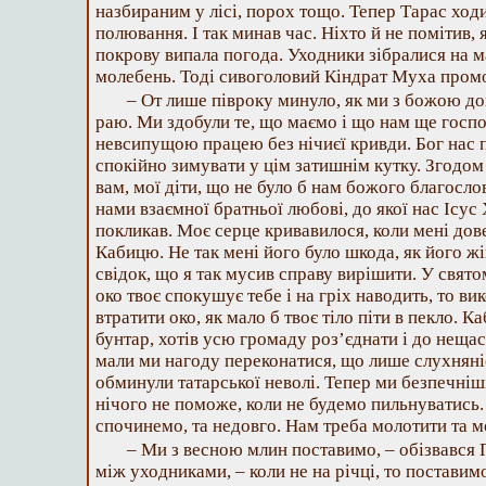
назбираним у лісі, порох тощо. Тепер Тарас ход
полювання. І так минав час. Ніхто й не помітив, 
покрову випала погода. Уходники зібралися на ма
молебень. Тоді сивоголовий Кіндрат Муха пром
– От лише півроку минуло, як ми з божою д
раю. Ми здобули те, що маємо і що нам ще гос
невсипущою працею без нічиєї кривди. Бог нас 
спокійно зимувати у цім затишнім кутку. Згодом
вам, мої діти, що не було б нам божого благосло
нами взаємної братньої любові, до якої нас Ісус
покликав. Моє серце кривавилося, коли мені дов
Кабицю. Не так мені його було шкода, як його жі
свідок, що я так мусив справу вирішити. У свят
око твоє спокушує тебе і на гріх наводить, то ви
втратити око, як мало б твоє тіло піти в пекло. 
бунтар, хотів усю громаду роз’єднати і до нещас
мали ми нагоду переконатися, що лише слухняні
обминули татарської неволі. Тепер ми безпечніші
нічого не поможе, коли не будемо пильнуватись.
спочинемо, та недовго. Нам треба молотити та м
– Ми з весною млин поставимо, – обізвався
між уходниками, – коли не на річці, то поставимо