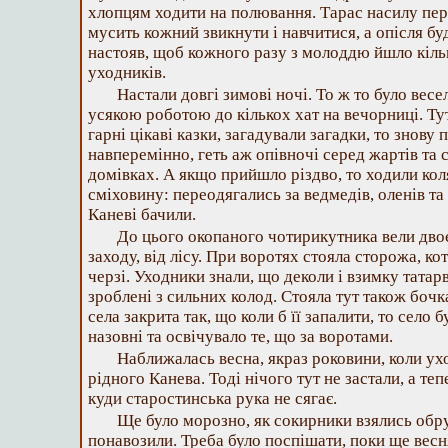
хлопцям ходити на полювання. Тарас насилу пер
мусить кожний звикнути і навчитися, а опісля б
настояв, щоб кожного разу з молоддю йшло кіл
уходників.
Настали довгі зимові ночі. То ж то було вес
усякою роботою до кількох хат на вечорниці. Тут
гарні цікаві казки, загадували загадки, то знову 
навперемінно, геть аж опівночі серед жартів та 
домівках. А якщо прийшло різдво, то ходили кол
сміховину: переодягались за ведмедів, оленів та л
Каневі бачили.
До цього окопаного чотирикутника вели двоє во
заходу, від лісу. При воротях стояла сторожа, к
черзі. Уходники знали, що деколи і взимку татарв
зроблені з сильних колод. Стояла тут також бочк
села закрита так, що коли б її запалити, то село б
назовні та освічувало те, що за воротами.
Наближалась весна, якраз роковини, коли у
рідного Канева. Тоді нічого тут не застали, а те
куди старостинська рука не сягає.
Ще було морозно, як сокирники взялись обр
понавозили. Треба було поспішати, поки ще весн