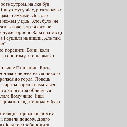
дороге хутром, на яке був
іншу смугу лісу, розставляв с
ицями і луками. До того
 ножем у ціль. Хто, було, не
ять в «око», то такого не
и дуже корисні. Зараз на місці
а і сушили на вишці. Але такі
вої.
ло поранити. Вони, коли
і горе тому, хто не вмів з
а лише її поранив. Рись,
скочила з дерева на сміливого
иралася до горла. Ловець
звіра за горло і намагався
ого кігтями за обличчя, а
алила йому лице. Інші
 стріляти і кидати ножем було
отилицю і проколов ножем.
 і повели додому. Довго
ів після того заборонити