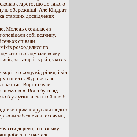
еконав старого, що до такого
удуть обережніші. Але Кіндрат
ька старших досвідчених
ело. Молодь сходилася з
 оповідали собі всячину,
пісеньок співали
сміхів розходилися по
ядувати і вигадували всяку
исів, за татар і турків, яких у
ріт зі сходу, від річки, і від
отру посилав Журавель по
а набігає. Ворота були
а зі смолою. Вона була від
уло б у сутіні, а світло йшло б
ходники примандрували сюди з
пер вони забезпечені оселями,
убувати дерево, що взимку
яні роботи не настали.