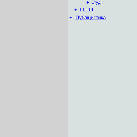
+
Студії
+
Ш – Щ
+
Публіцистика