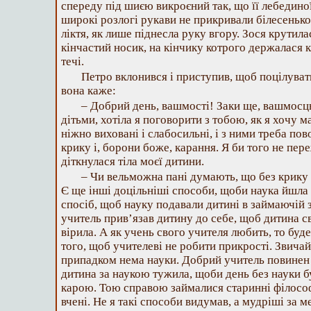
спереду під шиєю викроєний так, що її лебединої
широкі розлогі рукави не прикривали білесенько
ліктя, як лише піднесла руку вгору. Зося крутила
кінчастий носик, на кінчику котрого держалася к
течі.
Петро вклонився і приступив, щоб поцілуват
вона каже:
– Добрий день, вашмості! Заки ще, вашмосц
дітьми, хотіла я поговорити з тобою, як я хочу 
ніжно виховані і слабосильні, і з ними треба пов
крику і, борони боже, карання. Я би того не пер
діткнулася тіла моєї дитини.
– Чи вельможна пані думають, що без крику
Є ще інші доцільніші способи, щоби наука йшла 
спосіб, щоб науку подавали дитині в займаючій 
учитель прив’язав дитину до себе, щоб дитина с
вірила. А як учень свого учителя любить, то буде
того, щоб учителеві не робити прикрості. Звичай
припадком нема науки. Добрий учитель повинен 
дитина за наукою тужила, щоби день без науки б
карою. Тою справою займалися старинні філософ
вчені. Не я такі способи видумав, а мудріші за м