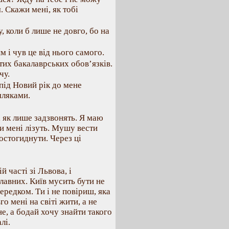
. Скажи мені, як тобі
, коли б лише не довго, бо на
м і чув це від нього самого.
тих бакалаврських обов’язків.
чу.
 під Новий рік до мене
мляками.
, як лише задзвонять. Я маю
и мені лізуть. Мушу вести
остогиднути. Через ці
 часті зі Львова, і
лавних. Київ мусить бути не
ередком. Ти і не повіриш, яка
о мені на світі жити, а не
не, а бодай хочу знайти такого
лі.