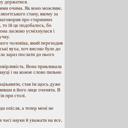
очу держатися.
ими очима. Як воно можливе,
ляхетського стану, якому за
о заговорив про старинних
 то їй це подобалось, бо
Вона ласково усміхнулася і
учку.
кого чоловіка, який переходив
ські вуха, хоч високо було до
ла зараз послати до нього
довірливість. Вона прикликала
науці і на кожне слово пильно
ацікавити, став їм щось дуже
ливши в його лице оченята. В
ів при столі.
ди опісля, а тепер мені не
 часі науки й уважати на все,