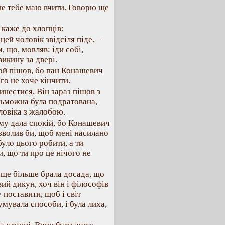
 не тебе маю вчити. Говорю ще
 каже до хлопців:
цей чоловік звідсіля піде. –
 що, мовляв: іди собі,
викину за двері.
той пішов, бо пан Конашевич
го не хоче кінчити.
инестися. Він зараз пішов з
льможна була подратована,
оловіка з жалобою.
ому дала спокій, бо Конашевич
озволив би, щоб мені насилано
уло цього робити, а ти
, що ти про це нічого не
ї ще більше брала досада, що
вий дикун, хоч він і філософів
 поставити, щоб і світ
умувала способи, і була лиха,