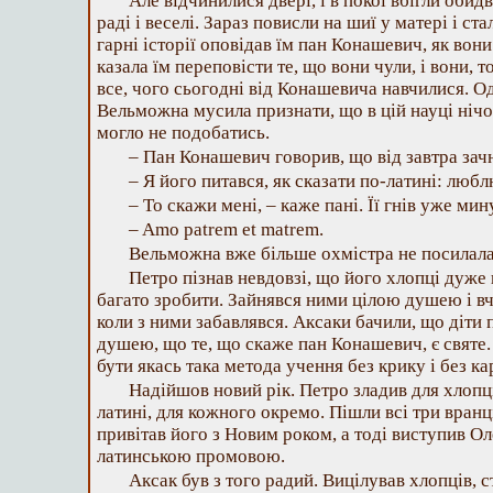
Але відчинилися двері, і в покої вбігли обид
раді і веселі. Зараз повисли на шиї у матері і ст
гарні історії оповідав їм пан Конашевич, як вон
казала їм переповісти те, що вони чули, і вони, т
все, чого сьогодні від Конашевича навчилися. О
Вельможна мусила признати, що в цій науці нічог
могло не подобатись.
– Пан Конашевич говорив, що від завтра зач
– Я його питався, як сказати по-латині: люблю
– То скажи мені, – каже пані. Її гнів уже мин
– Amo patrem et matrem.
Вельможна вже більше охмістра не посилала
Петро пізнав невдовзі, що його хлопці дуже
багато зробити. Зайнявся ними цілою душею і вчи
коли з ними забавлявся. Аксаки бачили, що діти
душею, що те, що скаже пан Конашевич, є святе
бути якась така метода учення без крику і без ка
Надійшов новий рік. Петро зладив для хлопці
латині, для кожного окремо. Пішли всі три вранц
привітав його з Новим роком, а тоді виступив Ол
латинською промовою.
Аксак був з того радий. Вицілував хлопців, 