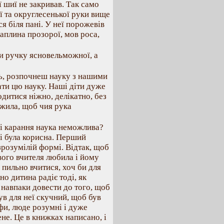
 шиї не закривав. Так само
ї та округлесенької руки вище
ся біля пані. У неї порожевів
аплина прозорої, мов роса,
и ручку ясновельможної, а
ь, розпочнеш науку з нашими
мати цю науку. Наші діти дуже
одитися ніжно, делікатно, без
ежила, щоб чия рука
 і карання наука неможлива?
і була корисна. Перший
зрозумілій формі. Відтак, щоб
вого вчителя любила і йому
 пильно вчитися, хоч би для
но дитина радіє тоді, як
навпаки довести до того, щоб
ув для неї скучний, щоб був
и, люде розумні і дуже
ене. Це в книжках написано, і