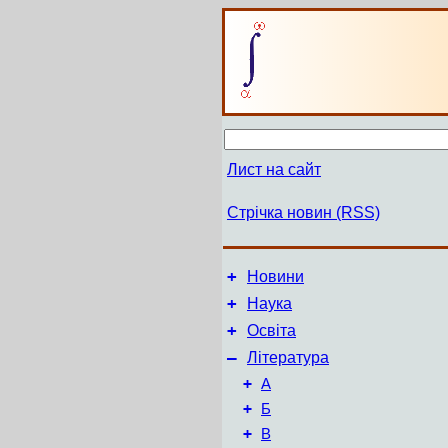
Лист на сайт
Стрічка новин (RSS)
+
Новини
+
Наука
+
Освіта
–
Література
+
А
+
Б
+
В