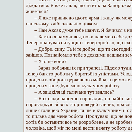
діждатися. Я вже гадав, що ти втік на Запорожжя
живеться?
– Я вже привик до цього ярма і живу, як можу
панському хлібі зледачію цілком.
– Пан Аксак дуже тебе шанує. Я бачився з ни
– Багато я намучився, поки наломив себе до 
Тепер опанував ситуацію і тепер зроблю, що схо
– Добре, сину. Та й те добре, що ти сьогодні
зайшов. Познайомлю тебе з деякими нашими зе
– Хто це вони?
– Зараз побачиш їх при трапезі. Підемо туди
тепер багато роботи у боротьбі з уніатами. Усюд
процеси в обороні церковного майна, а це може 
процеси я занедбую мою культурну роботу.
– А звідкіля ці галичани тут взялись?
– Я їх сюди нарочно спровадив, по найбільшій
спроваджую зі всіх сторін людей вчених, правос
лише столицею України, та ще й культурним її ос
то пильна для мене робота. Прочуваю, що не довг
хотів би оставити все те розроблене, а не зробле
чоловіка, щоб міг по мені вести начату роботу да