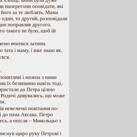
ва хлопці. Вони були дуже
али наперегони оповідати, які
и його за те люблять. Мама
о один, то другий, розповідали
дин поправляв другого.
о такого не було, щоб їй
немо вчитися латини.
 тата і маму, і вже знаю як.
увся.
.
 понятливі і можна з ними
в їх безвпинно навіть тоді,
 пристали до Петра цілою
. Родичі дивувались, що може
ри.
в невеличкі повітання по-
і до пана Аксака. Петро
есь, а опісля – Микольцьо з
стиснув щиро руку Петрові і