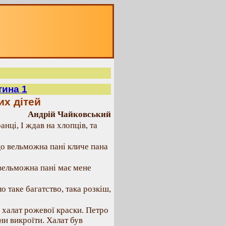
тина 1
их дітей
Андрій Чайковський
нці, І ждав на хлопців, та
що вельможна пані кличе пана
о вельможна пані має мене
о таке багатство, така розкіш,
 халат рожевої краски. Петро
ни викроїти. Халат був