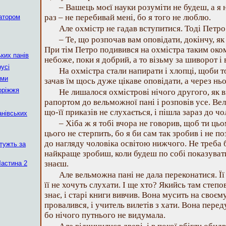
– Вашець моєї науки розуміти не будеш, а я
раз – не перебивай мені, бо я того не люблю.
натором
Але охмістр не гадав вступитися. Тоді Петро
– Те, що розпочав вам оповідати, докінчу, як 
При тім Петро подивився на охмістра таким оком,
ких панів
небоже, поки я добрий, а то візьму за шиворот і 
усі
На охмістра стали напирати і хлопці, щоби 
ами
зачав їм щось дуже цікаве оповідати, а через ньо
оріжжя
Не лишалося охмістрові нічого другого, як в
рапортом до вельможної пані і розповів усе. Ве
що-її приказів не слухається, і пішла зараз до ч
анівських
– Хіба ж я тобі вчора не говорив, щоб ти ць
цього не стерпить, бо я би сам так зробив і не п
до нагляду чоловіка освітою нижчого. Не треба б
тужть за
найкраще зробиш, коли будеш по собі показувати
знаєш.
Частина 2
Але вельможна пані не дала переконатися. Ї
її не хочуть слухати. І ще хто? Якийсь там степо
знає, і старі книги вивчив. Вона мусить на своєму
провалився, і учитель вилетів з хати. Вона перед
бо нічого путнього не видумала.