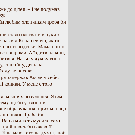
же до дітей, – і не подумав
ку.
оїм любим хлопчикам треба би
ни стали плескати в руки з
 раз від Конашевича, як то
ки і по-городськи. Мама про те
и жовнірами. А їздити на коні,
абитися. На таку думку вона
, спокійну, десь на
їх дуже високо.
тра задержав Аксак у себе:
і коники. У мене є того
 я на конях розуміюся. Я вже
тему, щоби у хлопців
овне образування; признаю, що
ні і ніжні. Треба би
. Ваша милість мусили самі
о прийшлось би важко її
. Я не маю того на думці, щоб