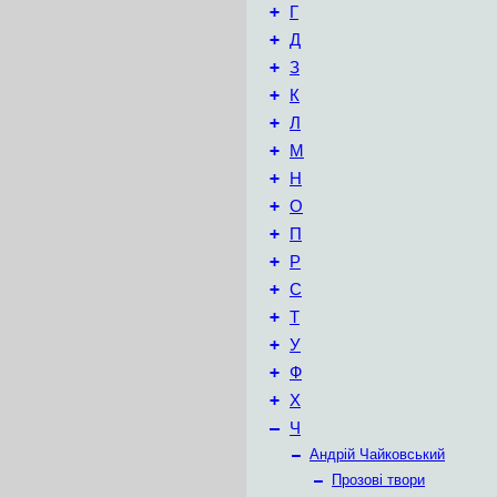
+
Г
+
Д
+
З
+
К
+
Л
+
М
+
Н
+
О
+
П
+
Р
+
С
+
Т
+
У
+
Ф
+
Х
–
Ч
–
Андрій Чайковський
–
Прозові твори