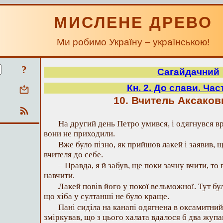
МИСЛЕНЕ ДРЕВО
Ми робимо Україну – українською!
?
Сагайдачний
Кн. 2. До слави. Час
10. Вчитель Аксаков
На другий день Петро умився, і одягнувся вра
вони не приходили.
Вже було пізно, як прийшов лакей і заявив, 
вчителя до себе.
– Правда, я й забув, ще поки зачну вчити, т
навчити.
Лакей повів його у покої вельможної. Тут бул
що хіба у султанші не було краще.
Пані сиділа на канапі одягнена в оксамитний
зміркував, що з цього халата вдалося б два жупа