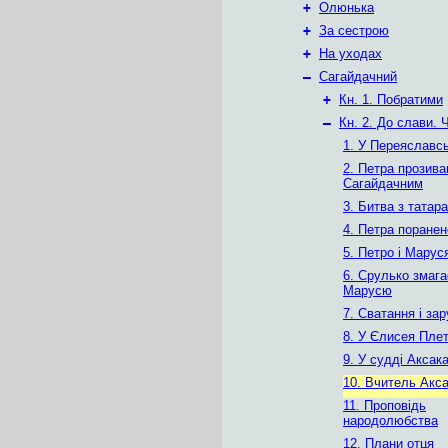
+
Олюнька
+
За сестрою
+
На уходах
–
Сагайдачний
+
Кн. 1. Побратими
–
Кн. 2. До слави. 
1. У Переяславсь
2. Петра прозив
Сагайдачним
3. Битва з татар
4. Петра поранен
5. Петро і Марус
6. Срулько змага
Марусю
7. Сватання і за
8. У Єлисея Пле
9. У судді Аксак
10. Вчитель Акса
11. Проповідь
народолюбства
12. Плани отця