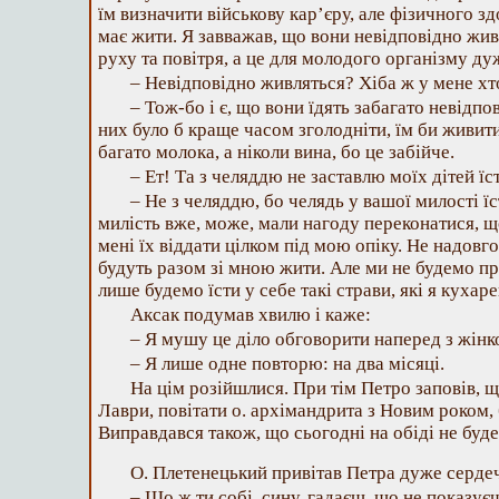
їм визначити військову кар’єру, але фізичного з
має жити. Я завважав, що вони невідповідно жи
руху та повітря, а це для молодого організму ду
– Невідповідно живляться? Хіба ж у мене хт
– Тож-бо і є, що вони їдять забагато невідпо
них було б краще часом зголодніти, їм би живит
багато молока, а ніколи вина, бо це забійче.
– Ет! Та з челяддю не заставлю моїх дітей їс
– Не з челяддю, бо челядь у вашої милості їс
милість вже, може, мали нагоду переконатися, 
мені їх віддати цілком під мою опіку. Не надовго
будуть разом зі мною жити. Але ми не будемо пр
лише будемо їсти у себе такі страви, які я кухар
Аксак подумав хвилю і каже:
– Я мушу це діло обговорити наперед з жінк
– Я лише одне повторю: на два місяці.
На цім розійшлися. При тім Петро заповів, щ
Лаври, повітати о. архімандрита з Новим роком, 
Виправдався також, що сьогодні на обіді не буде
О. Плетенецький привітав Петра дуже серде
– Що ж ти собі, сину, гадаєш, що не показує