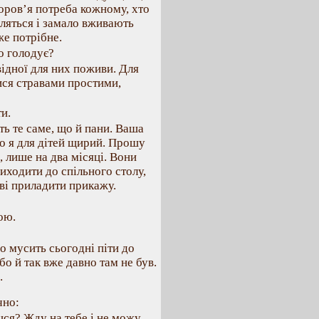
доров’я потреба кожному, хто
вляться і замало вживають
же потрібне.
о голодує?
відної для них поживи. Для
ися стравами простими,
ти.
ть те саме, що й пани. Ваша
що я для дітей щирий. Прошу
, лише на два місяці. Вони
иходити до спільного столу,
еві приладити прикажу.
ою.
о мусить сьогодні піти до
бо й так вже давно там не був.
.
чно:
шся? Жду на тебе і не можу