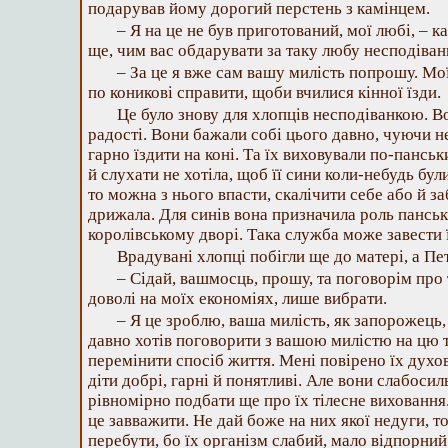
подарував йому дорогий перстень з камінцем.
– Я на це не був приготований, мої любі, – ка
ще, чим вас обдарувати за таку любу несподіван
– За це я вже сам вашу милість попрошу. М
по коникові справити, щоби вчилися кінної їзди.
Це було знову для хлопців несподіванкою. Во
радості. Вони бажали собі цього давно, чуючи не
гарно їздити на коні. Та їх виховували по-пансь
й слухати не хотіла, щоб її сини коли-небудь бул
то можна з нього впасти, скалічити себе або й з
дрижала. Для синів вона призначила роль панську
королівському дворі. Така служба може завести 
Врадувані хлопці побігли ще до матері, а Пе
– Сідай, вашмосць, прошу, та поговорім про т
доволі на моїх економіях, лише вибрати.
– Я це зроблю, ваша милість, як запорожець,
давно хотів поговорити з вашою милістю на цю 
перемінити спосіб життя. Мені повірено їх дух
діти добрі, гарні й понятливі. Але вони слабосиль
рівномірно подбати ще про їх тілесне виховання
це завважити. Не дай боже на них якої недуги, т
перебути, бо їх організм слабий, мало відпорний