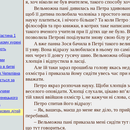
я, хоч ніколи не був вчителем, такого способу х
Вельможна пані дивилась на Петра здивован
щоб її дитина полюбила чоловіка з простого неш
науку платиться, і нічого більше? Та коли Петр
філософів та про книжки, в котрих таке написано,
такого вченого учителя при її дітях ще не було. 
Частина 1
позволила Петрові поцілувати знову свою білу р
кому курені
А вже панна Зося бачила в Петрі такого вели
ають
її уяву. Вона відразу залюбилася в ньому по самі
них через її довгу гусячу шию. Вельможна обіця
ами
хлопців і відпустила в ласці.
о в битві
Але їй таки зараз прошибла голову якась не
охмістра і приказала йому сидіти увесь час при 
я Чепелівна
вважати.
ється за
Петро якраз розпочав науку. Щоби хлопців з
веселого оповідати. Хлопці слухали, цікаво вп’я
ручини
тій хвилі ввійшов охмістр і, не кажучи ні слова, с
тенецького
Петро спитав його відразу:
а
– Як, вашець, маєш до мене яке діло, то прий
кових дітей
перебивай.
– Вельможна пані приказала мені сидіти тут в
що тут говориться.