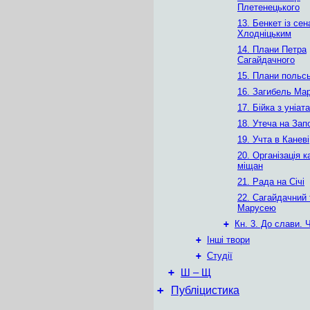
Плетенецького
13. Бенкет із се
Хлодніцьким
14. Плани Петра
Сагайдачного
15. Плани польсь
16. Загибель Мар
17. Бійка з уніат
18. Утеча на Зап
19. Учта в Каневі
20. Організація к
міщан
21. Рада на Січі
22. Сагайдачний 
Марусею
+
Кн. 3. До слави. 
+
Інші твори
+
Студії
+
Ш – Щ
+
Публіцистика